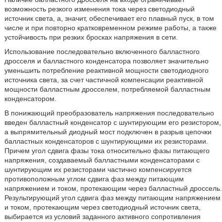
возможность резкого изменения тока через светодиодный
источник света, а, значит, обеспечивает его плавный пуск, в том
числе и при повторно кратковременном режиме работы, а также
устойчивость при резких бросках напряжения в сети.
Использование последовательно включенного балластного
дросселя и балластного конденсатора позволяет значительно
уменьшить потребление реактивной мощности светодиодного
источника света, за счет частичной компенсации реактивной
мощности балластным дросселем, потребляемой балластным
конденсатором.
В понижающий преобразователь напряжения последовательно
введен балластный конденсатор с шунтирующим его резистором,
а выпрямительный диодный мост подключен в разрыв цепочки
балластных конденсаторов с шунтирующими их резисторами.
Причем угол сдвига фазы тока относительно фазы питающего
напряжения, создаваемый балластными конденсаторами с
шунтирующим их резисторами частично компенсируется
противоположным углом сдвига фаз между питающим
напряжением и током, протекающим через балластный дроссель.
Результирующий угол сдвига фаз между питающим напряжением
и током, протекающим через светодиодный источник света,
выбирается из условий заданного активного сопротивления