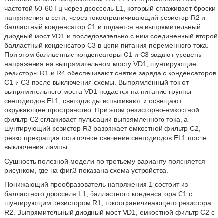
частотой 50-60 Гц через дроссель L1, который сглаживает броски
напряжения в сети, через токоограничивающий резистор R2 и
балластный конденсатор С1 и подается на выпрямительный
диодный мост VD1 и последовательно с ним соединенный второй
балластный конденсатор С3 в цепи питания переменного тока.
При этом балластные конденсаторы С1 и С3 задают уровень
напряжения на выпрямительном мосту VD1, шунтирующие
резисторы R1 и R4 обеспечивают снятие заряда с конденсаторов
С1 и С3 после выключения схемы. Выпрямленный ток от
выпрямительного моста VD1 подается на питание группы
светодиодов EL1, светодиоды вспыхивают и освещают
окружающее пространство. При этом резисторно-емкостной
фильтр С2 сглаживает пульсации выпрямленного тока, а
шунтирующий резистор R3 разряжает емкостной фильтр С2,
резко прекращая остаточное свечение светодиодов EL1 после
выключения лампы.
Сущность полезной модели по третьему варианту поясняется
рисунком, где на фиг.3 показана схема устройства.
Понижающий преобразователь напряжения 1 состоит из
балластного дросселя L1, балластного конденсатора С1 с
шунтирующим резистором R1, токоограничивающего резистора
R2. Выпрямительный диодный мост VD1, емкостной фильтр С2 с