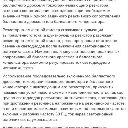
балластного дросселя токоограничивающего резистора,
активного сопротивления светодиодов при необходимом
значении тока и одного заданного реактивного сопротивления
балластного дросселя или балластного конденсатора.
Резисторно-емкостной фильтр сглаживает пульсации
выпрямленного тока, а шунтирующий резистор разряжает
резисторно-емкостной фильтр, резко прекращая остаточное
свечение светодиодов после выключения светодиодного
источника света. Изменяя величину соотношения реактивных
сопротивлений балластного дросселя и балластного
конденсатора возможно регулировать ток светодиодного
источника света.
Использование последовательно включенного балластного
дросселя, токоограничивающего резистора и балластного
конденсатора с шунтирующим его резистором, приводит к
повышению устойчивости схемы к изменениям частоты, так как
группа светодиодов рассчитана на значение тока, протекающего
при достижении резонанса напряжений на резонансной частоте,
а он и является максимально возможным, на остальных частотах,
включая и рабочую частоту 50 Гц, ток через светодиодный
источник света уменьшается.
Наличие балластного дросселя на входе ограничивает