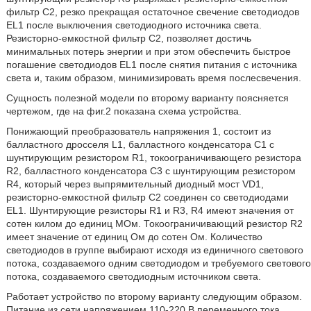
фильтр С2, резко прекращая остаточное свечение светодиодов
EL1 после выключения светодиодного источника света.
Резисторно-емкостной фильтр С2, позволяет достичь
минимальных потерь энергии и при этом обеспечить быстрое
погашение светодиодов EL1 после снятия питания с источника
света и, таким образом, минимизировать время послесвечения.
Сущность полезной модели по второму варианту поясняется
чертежом, где на фиг.2 показана схема устройства.
Понижающий преобразователь напряжения 1, состоит из
балластного дросселя L1, балластного конденсатора С1 с
шунтирующим резистором R1, токоограничивающего резистора
R2, балластного конденсатора С3 с шунтирующим резистором
R4, который через выпрямительный диодный мост VD1,
резисторно-емкостной фильтр С2 соединен со светодиодами
EL1. Шунтирующие резисторы R1 и R3, R4 имеют значения от
сотен килом до единиц МОм. Токоограничивающий резистор R2
имеет значение от единиц Ом до сотен Ом. Количество
светодиодов в группе выбирают исходя из единичного светового
потока, создаваемого одним светодиодом и требуемого светового
потока, создаваемого светодиодным источником света.
Работает устройство по второму варианту следующим образом.
Питание из сети напряжением 110-220 В переменного тока