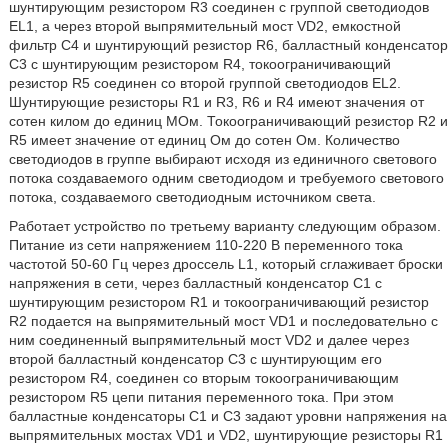
шунтирующим резистором R3 соединен с группой светодиодов
EL1, а через второй выпрямительный мост VD2, емкостной
фильтр С4 и шунтирующий резистор R6, балластный конденсатор
С3 с шунтирующим резистором R4, токоограничивающий
резистор R5 соединен со второй группой светодиодов EL2.
Шунтирующие резисторы R1 и R3, R6 и R4 имеют значения от
сотен килом до единиц МОм. Токоограничивающий резистор R2 и
R5 имеет значение от единиц Ом до сотен Ом. Количество
светодиодов в группе выбирают исходя из единичного светового
потока создаваемого одним светодиодом и требуемого светового
потока, создаваемого светодиодным источником света.
Работает устройство по третьему варианту следующим образом.
Питание из сети напряжением 110-220 В переменного тока
частотой 50-60 Гц через дроссель L1, который сглаживает броски
напряжения в сети, через балластный конденсатор С1 с
шунтирующим резистором R1 и токоограничивающий резистор
R2 подается на выпрямительный мост VD1 и последовательно с
ним соединенный выпрямительный мост VD2 и далее через
второй балластный конденсатор С3 с шунтирующим его
резистором R4, соединен со вторым токоограничивающим
резистором R5 цепи питания переменного тока. При этом
балластные конденсаторы С1 и С3 задают уровни напряжения на
выпрямительных мостах VD1 и VD2, шунтирующие резисторы R1