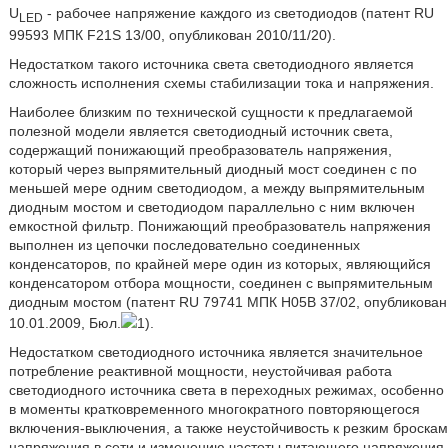
U
- рабочее напряжение каждого из светодиодов (патент RU
LED
99593 МПК F21S 13/00, опубликован 2010/11/20).
Недостатком такого источника света светодиодного является
сложность исполнения схемы стабилизации тока и напряжения.
Наиболее близким по технической сущности к предлагаемой
полезной модели является светодиодный источник света,
содержащий понижающий преобразователь напряжения,
который через выпрямительный диодный мост соединен с по
меньшей мере одним светодиодом, а между выпрямительным
диодным мостом и светодиодом параллельно с ним включен
емкостной фильтр. Понижающий преобразователь напряжения
выполнен из цепочки последовательно соединенных
конденсаторов, по крайней мере один из которых, являющийся
конденсатором отбора мощности, соединен с выпрямительным
диодным мостом (патент RU 79741 МПК Н05В 37/02, опубликован
10.01.2009, Бюл.
1).
Недостатком светодиодного источника является значительное
потребление реактивной мощности, неустойчивая работа
светодиодного источника света в переходных режимах, особенно
в моменты кратковременного многократного повторяющегося
включения-выключения, а также неустойчивость к резким броскам
напряжения в сети и изменению частоты питающего напряжения