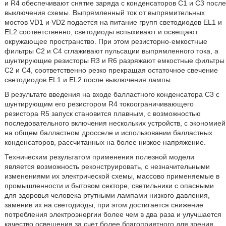
и R4 обеспечивают снятие заряда с конденсаторов С1 и С3 после
выключения схемы. Выпрямленный ток от выпрямительных
мостов VD1 и VD2 подается на питание групп светодиодов EL1 и
EL2 соответственно, светодиоды вспыхивают и освещают
окружающее пространство. При этом резисторно-емкостные
фильтры С2 и С4 сглаживают пульсации выпрямленного тока, а
шунтирующие резисторы R3 и R6 разряжают емкостные фильтры
С2 и С4, соответственно резко прекращая остаточное свечение
светодиодов EL1 и EL2 после выключения лампы.
В результате введения на входе балластного конденсатора С3 с
шунтирующим его резистором R4 токоограничивающего
резистора R5 запуск становится плавным, с возможностью
последовательного включения нескольких устройств, с экономией
на общем балластном дросселе и использовании балластных
конденсаторов, рассчитанных на более низкое напряжение.
Техническим результатом применения полезной модели
является возможность реконструировать, с незначительными
изменениями их электрической схемы, массово применяемые в
промышленности и бытовом секторе, светильники с опасными
для здоровья человека ртутными лампами низкого давления,
заменив их на светодиоды, при этом достигается снижение
потребления электроэнергии более чем в два раза и улучшается
качество освещения за счет более благоприятного для зрения