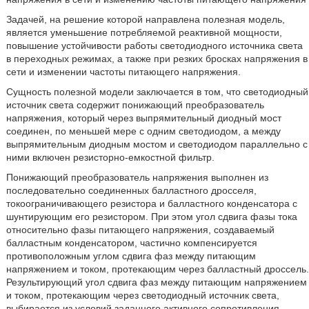
Задачей, на решение которой направлена полезная модель,
является уменьшение потребляемой реактивной мощности,
повышение устойчивости работы светодиодного источника света
в переходных режимах, а также при резких бросках напряжения в
сети и изменении частоты питающего напряжения.
Сущность полезной модели заключается в том, что светодиодный
источник света содержит понижающий преобразователь
напряжения, который через выпрямительный диодный мост
соединен, по меньшей мере с одним светодиодом, а между
выпрямительным диодным мостом и светодиодом параллельно с
ними включен резисторно-емкостной фильтр.
Понижающий преобразователь напряжения выполнен из
последовательно соединенных балластного дросселя,
токоограничивающего резистора и балластного конденсатора с
шунтирующим его резистором. При этом угол сдвига фазы тока
относительно фазы питающего напряжения, создаваемый
балластным конденсатором, частично компенсируется
противоположным углом сдвига фаз между питающим
напряжением и током, протекающим через балластный дроссель.
Результирующий угол сдвига фаз между питающим напряжением
и током, протекающим через светодиодный источник света,
выбирается из условий заданного активного сопротивления