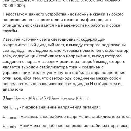
светодиодов (см. RU 2151473, кл. Н05В 37/00, опубликовано
20.06.2000).
Недостатком данного устройства - возможные скачки высокого
напряжения на выпрямителе и емкостном фильтре, что
отрицательно сказывается на надежности их работы и сроке
службы.
Известен источник света светодиодный, содержащий
выпрямительный диодный мост, к выходу которого подключены
светодиоды, последовательно которым подключен стабилизатор
тока, содержащий стабилизатор напряжения, выход которого
соединен с первым выводом резистора, второй вывод которого
является выходом стабилизатора тока и соединен с
управляющим входом упомянутого стабилизатора напряжения,
отличающийся тем, что светодиоды соединены между собой
последовательно, а количество светодиодов N выбирается из
диапазона
(U
-U
)/U
>N>(U
-U
)/U
,
пит
ст min
LED
пит
ст max
LED
где U
- пиковое значение напряжения питания;
пит
U
- максимальное рабочее напряжение стабилизатора тока;
ст max
U
- минимальное рабочее напряжение стабилизатора тока;
ст min