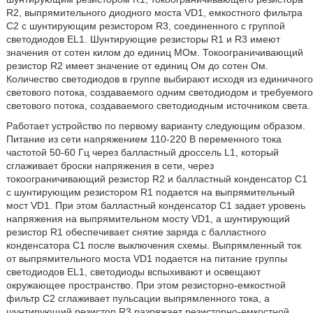
R2, выпрямительного диодного моста VD1, емкостного фильтра
С2 с шунтирующим резистором R3, соединенного с группой
светодиодов EL1. Шунтирующие резисторы R1 и R3 имеют
значения от сотен килом до единиц МОм. Токоограничивающий
резистор R2 имеет значение от единиц Ом до сотен Ом.
Количество светодиодов в группе выбирают исходя из единичного
светового потока, создаваемого одним светодиодом и требуемого
светового потока, создаваемого светодиодным источником света.
Работает устройство по первому варианту следующим образом.
Питание из сети напряжением 110-220 В переменного тока
частотой 50-60 Гц через балластный дроссель L1, который
сглаживает броски напряжения в сети, через
токоограничивающий резистор R2 и балластный конденсатор С1
с шунтирующим резистором R1 подается на выпрямительный
мост VD1. При этом балластный конденсатор С1 задает уровень
напряжения на выпрямительном мосту VD1, а шунтирующий
резистор R1 обеспечивает снятие заряда с балластного
конденсатора С1 после выключения схемы. Выпрямленный ток
от выпрямительного моста VD1 подается на питание группы
светодиодов EL1, светодиоды вспыхивают и освещают
окружающее пространство. При этом резисторно-емкостной
фильтр С2 сглаживает пульсации выпрямленного тока, а
шунтирующий резистор R3 разряжает резисторно-емкостной