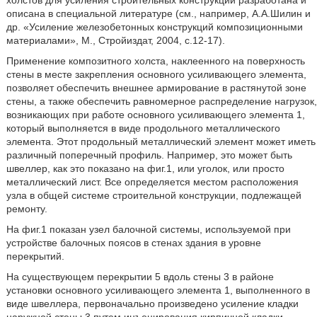
холстов для усиления строительных конструкций разработана и
описана в специальной литературе (см., например, А.А.Шилин и
др. «Усиление железобетонных конструкций композиционными
материалами», М., Стройиздат, 2004, с.12-17).
Применение композитного холста, наклеенного на поверхность
стены в месте закрепления основного усиливающего элемента,
позволяет обеспечить внешнее армирование в растянутой зоне
стены, а также обеспечить равномерное распределение нагрузок,
возникающих при работе основного усиливающего элемента 1,
который выполняется в виде продольного металлического
элемента. Этот продольный металлический элемент может иметь
различный поперечный профиль. Например, это может быть
швеллер, как это показано на фиг.1, или уголок, или просто
металлический лист. Все определяется местом расположения
узла в общей системе строительной конструкции, подлежащей
ремонту.
На фиг.1 показан узел балочной системы, используемой при
устройстве балочных поясов в стенах здания в уровне
перекрытий.
На существующем перекрытии 5 вдоль стены 3 в районе
установки основного усиливающего элемента 1, выполненного в
виде швеллера, первоначально произведено усиление кладки