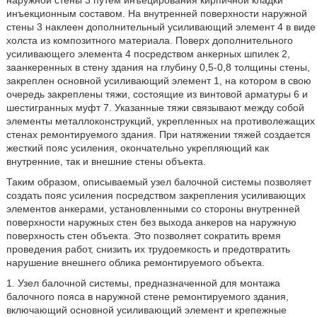
наружной стены 3 путем инъецирования кирпичной кладки
инъекционным составом. На внутренней поверхности наружной
стены 3 наклеен дополнительный усиливающий элемент 4 в виде
холста из композитного материала. Поверх дополнительного
усиливающего элемента 4 посредством анкерных шпилек 2,
заанкеренных в стену здания на глубину 0,5-0,8 толщины стены,
закреплен основной усиливающий элемент 1, на котором в свою
очередь закреплены тяжи, состоящие из винтовой арматуры 6 и
шестигранных муфт 7. Указанные тяжи связывают между собой
элементы металлоконструкций, укрепленных на противолежащих
стенах ремонтируемого здания. При натяжении тяжей создается
жесткий пояс усиления, окончательно укрепляющий как
внутренние, так и внешние стены объекта.
Таким образом, описываемый узел балочной системы позволяет
создать пояс усиления посредством закрепления усиливающих
элементов анкерами, установленными со стороны внутренней
поверхности наружных стен без выхода анкеров на наружную
поверхность стен объекта. Это позволяет сократить время
проведения работ, снизить их трудоемкость и предотвратить
нарушение внешнего облика ремонтируемого объекта.
1. Узел балочной системы, предназначенной для монтажа
балочного пояса в наружной стене ремонтируемого здания,
включающий основной усиливающий элемент и крепежные