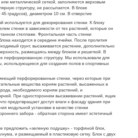
 или металлической сеткой, заполняются верховым
ярную структуру, не рассыпается. В блоке
45 градусов), диаметром 10 см. В отверстие
ый используется для декорирования стенки. К блоку
лем стенки в зависимости от тех растений, которые он
отанном стеллаже. Фронтальная часть стенки
блока находится в середине ячейки. После пролития
обходимый грунт, высаживается растение, дополнительно
верхность, размещаясь между блоком и решеткой. В
ие перфорированную структуру. Мы использовали для
, использующиеся для создания полов в спортивных
имеющий перфорированные стенки, через которые при
итательные вещества корням растений, высаженных в
рода, необходимого корням растений, и
орней. При одностороннем высаживании растений, ящик
что предотвращает доступ влаги к фасаду здания при
ния модульной установки в качестве стенки
ороннего забора - обратная сторона имеет эстетичный
же предложить «зеленую подушку» - торфяной блок,
нума, и размещаемый в пластиковую сетку. Блок с двух