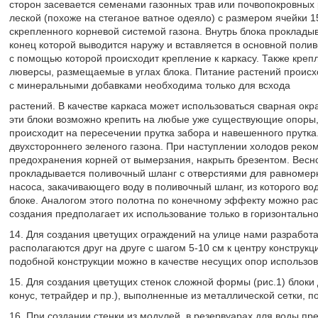
сторон засевается семенами газонных трав или почвопокровных 
леской (похоже на стеганое ватное одеяло) с размером ячейки 
скрепленного корневой системой газона. Внутрь блока проклады
конец которой выводится наружу и вставляется в основной поли
с помощью которой происходит крепление к каркасу. Также креп
люверсы, размещаемые в углах блока. Питание растений проис
с минеральными добавками необходима только для всхода
растений. В качестве каркаса может использоваться сварная ок
эти блоки возможно крепить на любые уже существующие опоры, 
происходит на пересечении прутка забора и навешенного прутка.
двухстороннего зеленого газона. При наступлении холодов реком
предохранения корней от вымерзания, накрыть брезентом. Весно
прокладывается поливочный шланг с отверстиями для равномер
насоса, закачивающего воду в поливочный шланг, из которого в
блоке. Аналогом этого полотна по конечному эффекту можно рас
создания предполагает их использование только в горизонтально
14. Для создания цветущих ограждений на улице нами разработа
располагаются друг на друге с шагом 5-10 см к центру конструкц
подобной конструкции можно в качестве несущих опор использо
15. Для создания цветущих стенок сложной формы (рис.1) блоки
конус, тетрайдер и пр.), выполненные из металлической сетки, п
16. При создании стенки из модулей, в резервуарах для воды п