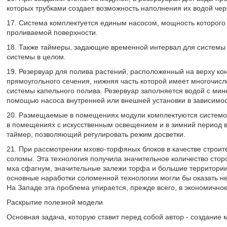
которых трубками создает возможность наполнения их водой чер
17. Система комплектуется единым насосом, мощность которого
проливаемой поверхности.
18. Также таймеры, задающие временной интервал для системы 
системы в целом.
19. Резервуар для полива растений, расположенный на верху кон
прямоугольного сечения, нижняя часть которой имеет многочис
системы капельного полива. Резервуар заполняется водой с ми
помощью насоса внутренней или внешней установки в зависимос
20. Размещаемые в помещениях модули комплектуются системой
в помещениях с искусственным освещением и в зимний период 
таймер, позволяющий регулировать режим досветки.
21. При рассмотрении мхово-торфяных блоков в качестве строи
соломы. Эта технология получила значительное количество стор
мха сфагнум, значительные залежи торфа и большие территории,
основные наработки соломенной технологии могли бы оказать н
На Западе эта проблема упирается, прежде всего, в экономично
Раскрытие полезной модели
Основная задача, которую ставит перед собой автор - создание