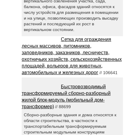
вертикального озеленения участка, сада,
балкона, офиса, фасадов зданий относятся к
числу устройств для размещения в помещении
и на улице, позволяющих производить высадку
растений и последующий их рост в
вертикальном состоянии.
Сетка для ограждения
лесных массивов, питомников,
заповедников, заказников, лесничеств,
охотничьих хозяйств, сельскохозяйственных
площадей, вольеров для животных,
автомобильных и железных дорог
// 106641
Быстровозводимый
трансформируемый сборно-разборный
жилой блок-модуль (мобильный дом-
трансформер)
// 88699
Сборно-разборные здания и дома относятся к
области строительства, в частности к
транспортабельным трансформируемым
строительным модульным конструкциям