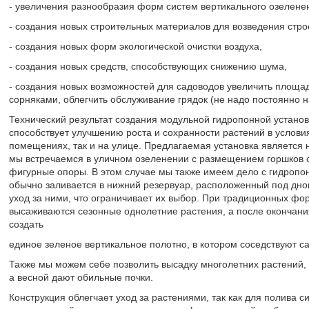
- увеличения разнообразия форм систем вертикального озеленен
- создания новых строительных материалов для возведения стро
- создания новых форм экологической очистки воздуха,
- создания новых средств, способствующих снижению шума,
- создания новых возможностей для садоводов увеличить площад
сорняками, облегчить обслуживание грядок (не надо постоянно н
Технический результат создания модульной гидропонной установ
способствует улучшению роста и сохранности растений в услови
помещениях, так и на улице. Предлагаемая установка является
мы встречаемся в уличном озеленении с размещением горшков с
фигурные опоры. В этом случае мы также имеем дело с гидроп
обычно заливается в нижний резервуар, расположенный под дном
уход за ними, что ограничивает их выбор. При традиционных фо
высаживаются сезонные однолетние растения, а после окончани
создать
единое зеленое вертикальное полотно, в котором соседствуют 
Также мы можем себе позволить высадку многолетних растений, 
а весной дают обильные почки.
Конструкция облегчает уход за растениями, так как для полива с