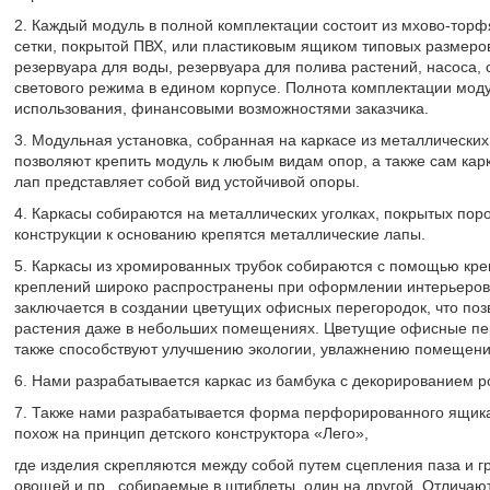
2. Каждый модуль в полной комплектации состоит из мхово-торф
сетки, покрытой ПВХ, или пластиковым ящиком типовых размер
резервуара для воды, резервуара для полива растений, насоса, 
светового режима в едином корпусе. Полнота комплектации моду
использования, финансовыми возможностями заказчика.
3. Модульная установка, собранная на каркасе из металлических
позволяют крепить модуль к любым видам опор, а также сам карк
лап представляет собой вид устойчивой опоры.
4. Каркасы собираются на металлических уголках, покрытых пор
конструкции к основанию крепятся металлические лапы.
5. Каркасы из хромированных трубок собираются с помощью креп
креплений широко распространены при оформлении интерьеров
заключается в создании цветущих офисных перегородок, что по
растения даже в небольших помещениях. Цветущие офисные пер
также способствуют улучшению экологии, увлажнению помещени
6. Нами разрабатывается каркас из бамбука с декорированием 
7. Также нами разрабатывается форма перфорированного ящика
похож на принцип детского конструктора «Лего»,
где изделия скрепляются между собой путем сцепления паза и г
овощей и пр., собираемые в штиблеты, один на другой. Отлича