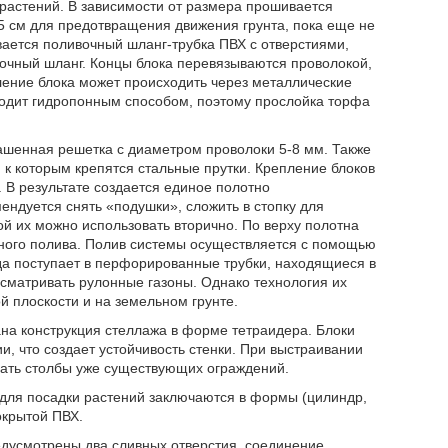
растений. В зависимости от размера прошивается
15 см для предотвращения движения грунта, пока еще не
вается поливочный шланг-трубка ПВХ с отверстиями,
вочный шланг. Концы блока перевязываются проволокой,
ление блока может происходить через металлические
ходит гидропонным способом, поэтому прослойка торфа
рашенная решетка с диаметром проволоки 5-8 мм. Также
к которым крепятся стальные прутки. Крепление блоков
 В результате создается единое полотно
ендуется снять «подушки», сложить в стопку для
й их можно использовать вторично. По верху полотна
ного полива. Полив системы осуществляется с помощью
ода поступает в перфорированные трубки, находящиеся в
сматривать рулонные газоны. Однако технология их
й плоскости и на земельном грунте.
на конструкция стеллажа в форме тетраидера. Блоки
ии, что создает устойчивость стенки. При выстраивании
вать столбы уже существующих ограждений.
 для посадки растений заключаются в формы (цилиндр,
окрытой ПВХ.
редусмотрены два сливных отверстия, соединение