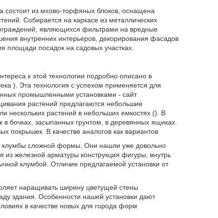
а состоит из мхово-торфяных блоков, оснащена
стений. Собирается на каркасе из металлических
 ограждений, являющихся фильтрами на вредные
шения внутренних интерьеров, декорирования фасадов
я площади посадок на садовых участках.
интереса к этой технологии подробно описано в
ка ). Эта технология с успехом применяется для
нных промышленными установками - сайт
щивания растений предлагаются небольшие
и нескольких растений в небольших емкостях (). В
 в бочках, засыпанных грунтом, в деревянных ящиках.
х покрышек. В качестве аналогов как вариантов
е клумбы сложной формы. Они нашли уже довольно
я из железной арматуры конструкция фигуры, внутрь
обычной клумбой. Отличие предлагаемой установки от
зволяет наращивать ширину цветущей стены
аду здания. Особенности нашей установки дают
словиях в качестве новых для города форм