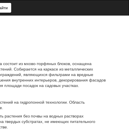
айти
а состоит из мхово-торфяных блоков, оснащена
стений. Собирается на каркасе из металлических
 ограждений, являющихся фильтрами на вредные
шения внутренних интерьеров, декорирования фасадов
я площади посадок на садовых участках.
стений на гидропонной технологии. Область
е.
ь растения без почвы на водных растворах
на твердых субстратах, не имеющих питательного
тве.