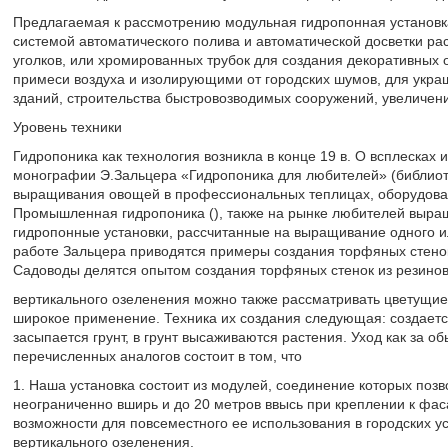
Предлагаемая к рассмотрению модульная гидропонная установк
системой автоматического полива и автоматической досветки ра
уголков, или хромированных трубок для создания декоративных
примеси воздуха и изолирующими от городских шумов, для укра
зданий, строительства быстровозводимых сооружений, увеличени
Уровень техники
Гидропоника как технология возникла в конце 19 в. О всплесках 
монографии Э.Зальцера «Гидропоника для любителей» (библиоте
выращивания овощей в профессиональных теплицах, оборудова
Промышленная гидропоника (), также на рынке любителей выра
гидропонные установки, рассчитанные на выращивание одного ил
работе Зальцера приводятся примеры создания торфяных стенок
Садоводы делятся опытом создания торфяных стенок из резиновы
вертикального озеленения можно также рассматривать цветущи
широкое применение. Техника их создания следующая: создаетс
засыпается грунт, в грунт высаживаются растения. Уход как за 
перечисленных аналогов состоит в том, что
1. Наша установка состоит из модулей, соединение которых по
неограниченно вширь и до 20 метров ввысь при креплении к фас
возможности для повсеместного ее использования в городских у
вертикального озеленения.