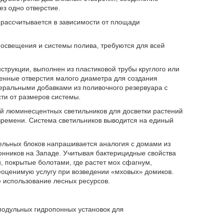
ез одно отверстие.
 рассчитывается в зависимости от площади
освещения и системы полива, требуются для всей
струкции, выполнен из пластиковой трубы круглого или
ленные отверстия малого диаметра для создания
неральными добавками из поливочного резервуара с
ти от размеров системы.
 люминесцентных светильников для досветки растений
времени. Система светильников выводится на единый
тельных блоков напрашивается аналогия с домами из
онников на Западе. Учитывая бактерицидные свойства
 покрытые болотами, где растет мох сфагнум,
еоценимую услугу при возведении «мховых» домиков.
е использование лесных ресурсов.
 модульных гидропонных установок для