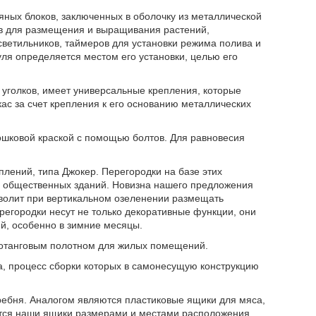
яных блоков, заключенных в оболочку из металлической
ов для размещения и выращивания растений,
светильников, таймеров для установки режима полива и
ля определяется местом его установки, целью его
 уголков, имеет универсальные крепления, которые
ас за счет крепления к его основанию металлических
ошковой краской с помощью болтов. Для равновесия
лений, типа Джокер. Перегородки на базе этих
 общественных зданий. Новизна нашего предложения
зволит при вертикальном озеленении размещать
егородки несут не только декоративные функции, они
й, особенно в зимние месяцы.
ротанговым полотном для жилых помещений.
, процесс сборки которых в самонесущую конструкцию
ребня. Аналогом являются пластиковые ящики для мяса,
ются наши ящики размерами и местами расположения