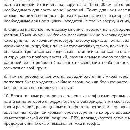
пазов и гребней. Их ширина варьируется от 15 до 30 см, что опр
необходимого для роста корней растений. Также для нас имеет
стенки пластикового ящика - форма и размеры ячеек, в которые 
необходимых для нас ящиках находятся не только сверху и снизу,
8. Одна из наиболее, по-нашему мнению, перспективных моделе
уголков 15 минимальных блоков, рассчитанных на высадку одного
конструкции, поливочный резервуар наверху каркаса, помпа, све
хромированных трубок, или из металлических уголков, покрытых
она может крепиться как подвесные полки или ставиться на сто
инструкция по подбору растений, размещаемых в мхово-торфяну
растений, их потребностей во влаге, в освещении, особенностях 
засыпаться свой грунт.
9. Нами опробована технология высадки растений в мхово-торфян
позволяет быстро удалять из блока сезонное или больное расте
беспрепятственно проникать в грунт.
10. Блоки типовых размеров выполнены из торфа с минеральным
назначение которого определяется его бактерицидными свойства
корни растений, размещенных в торфе от перегрева и переохлаж
высыпанию торфяной крошки через отверстия, в которые высаже
из металлической сетки, покрытой ПВХ, прокладывается сетка с
предохранения блока от высыпания мха и торфа.