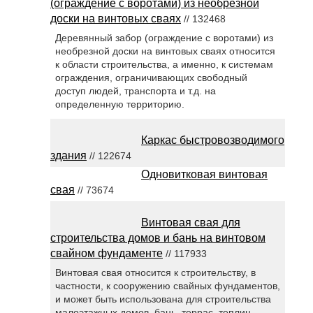
(ограждение с воротами) из необрезной
доски на винтовых сваях
// 132468
Деревянный забор (ограждение с воротами) из
необрезной доски на винтовых сваях относится
к области строительства, а именно, к системам
ограждения, ограничивающих свободный
доступ людей, транспорта и т.д. на
определенную территорию.
Каркас быстровозводимого
здания
// 122674
Одновитковая винтовая
свая
// 73674
Винтовая свая для
строительства домов и бань на винтовом
свайном фундаменте
// 117933
Винтовая свая относится к строительству, в
частности, к сооружению свайных фундаментов,
и может быть использована для строительства
малоэтажных домов, бань, террас, теплиц,