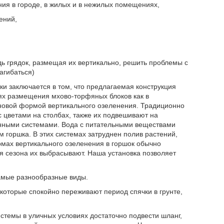
ия в городе, в жилых и в нежилых помещениях,
ений,
ь грядок, размещая их вертикально, решить проблемы с
агибаться)
ки заключается в том, что предлагаемая конструкция
ях размещения мхово-торфяных блоков как в
 новой формой вертикального озеленения. Традиционно
 цветами на столбах, также их подвешивают на
онными системами. Вода с питательными веществами
 горшка. В этих системах затруднен полив растений,
рмах вертикального озеленения в горшок обычно
я сезона их выбрасывают. Наша установка позволяет
самые разнообразные виды.
которые спокойно переживают период спячки в грунте,
истемы в уличных условиях достаточно подвести шланг,