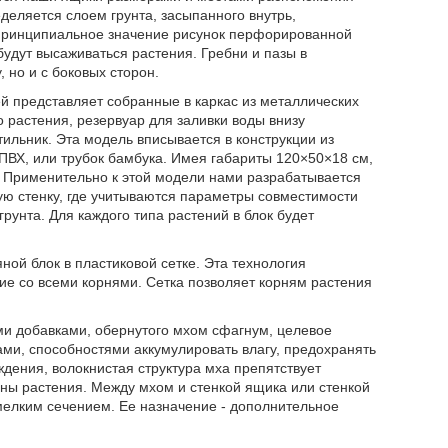
еделяется слоем грунта, засыпанного внутрь,
 принципиальное значение рисунок перфорированной
будут высаживаться растения. Гребни и пазы в
 но и с боковых сторон.
й представляет собранные в каркас из металлических
 растения, резервуар для заливки воды внизу
тильник. Эта модель вписывается в конструкции из
 ПВХ, или трубок бамбука. Имея габариты 120×50×18 см,
л. Применительно к этой модели нами разрабатывается
ю стенку, где учитываются параметры совместимости
грунта. Для каждого типа растений в блок будет
ой блок в пластиковой сетке. Эта технология
ние со всеми корнями. Сетка позволяет корням растения
и добавками, обернутого мхом сфагнум, целевое
ми, способностями аккумулировать влагу, предохранять
дения, волокнистая структура мха препятствует
ны растения. Между мхом и стенкой ящика или стенкой
 мелким сечением. Ее назначение - дополнительное