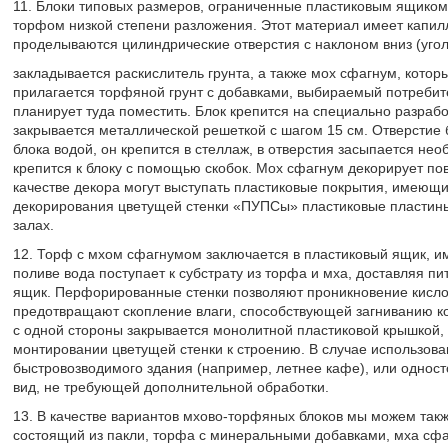
11. Блоки типовых размеров, ограниченные пластиковым ящиком
торфом низкой степени разложения. Этот материал имеет капилл
проделываются цилиндрические отверстия с наклоном вниз (угол 
закладывается раскислитель грунта, а также мох сфагнум, котор
прилагается торфяной грунт с добавками, выбираемый потребите
планирует туда поместить. Блок крепится на специально разраб
закрывается металлической решеткой с шагом 15 см. Отверстие 
блока водой, он крепится в стеллаж, в отверстия засыпается не
крепится к блоку с помощью скобок. Мох сфагнум декорирует по
качестве декора могут выступать пластиковые покрытия, имеющ
декорирования цветущей стенки «ПУПСы» пластиковые пластины
залах.
12. Торф с мхом сфагнумом заключается в пластиковый ящик, 
поливе вода поступает к субстрату из торфа и мха, доставляя п
ящик. Перфорированные стенки позволяют проникновение кисло
предотвращают скопление влаги, способствующей загниванию к
с одной стороны закрывается монолитной пластиковой крышкой, 
монтировании цветущей стенки к строению. В случае использова
быстровозводимого здания (например, летнее кафе), или одност
вид, не требующей дополнительной обработки.
13. В качестве вариантов мхово-торфяных блоков мы можем так
состоящий из пакли, торфа с минеральными добавками, мха сфаг