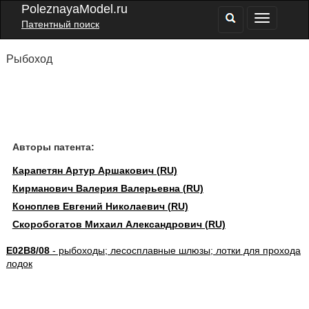
PoleznayaModel.ru
Патентный поиск
Рыбоход
Авторы патента:
Карапетян Артур Аршакович (RU)
Кирманович Валерия Валерьевна (RU)
Коноплев Евгений Николаевич (RU)
Скоробогатов Михаил Александрович (RU)
E02B8/08
- рыбоходы; лесосплавные шлюзы; лотки для прохода
лодок