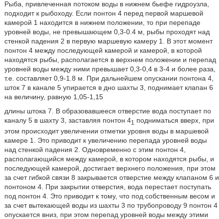
Рыба, привлеченная потоком воды в нижнем бьефе гидроузла,
подходит к рыбоходу. Если понтон 4 перед первой маршевой
камерой 1 находится в нижнем положении, то при перепаде
уровней воды, не превышающем 0,3-0.4 м, рыбы проходят над
стенкой падения 2 в первую маршевую камеру 1. В этот момент
понтон 4 между последующей камерой и камерой, в которой
находятся рыбы, располагается в верхнем положении и перепад
уровней воды между ними превышает 0,3-0,4 в 3-4 и более раза,
т.е. составляет 0,9-1.8 м. При дальнейшем опускании понтона 4,
шток 7 в канале 5 упирается в дно шахты 3, поднимает клапан 6
на величину, равную 1,05-1,15
длины штока 7. В образовавшееся отверстие вода поступает по
каналу 5 в шахту 3, заставляя понтон 4
подниматься вверх, при
1
этом происходит увеличении отметки уровня воды в маршевой
камере 1. Это приводит к увеличению перепада уровней воды
над стенкой падения 2. Одновременно с этим понтон 4,
располагающийся между камерой, в котором находятся рыбы, и
последующей камерой, достигает верхнего положения, при этом
за счет гибкой связи 8 закрывается отверстие между клапаном 6 и
понтоном 4. При закрытии отверстия, вода перестает поступать
под понтон 4. Это приводит к тому, что под собственным весом и
за счет вытекающей воды из шахты 3 по трубопроводу 9 понтон 4
опускается вниз, при этом перепад уровней воды между этими