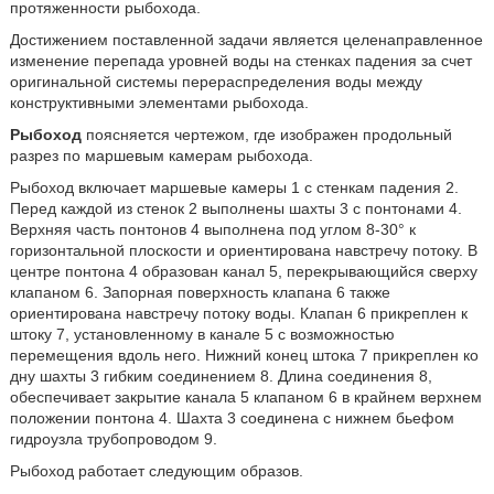
протяженности рыбохода.
Достижением поставленной задачи является целенаправленное
изменение перепада уровней воды на стенках падения за счет
оригинальной системы перераспределения воды между
конструктивными элементами рыбохода.
Рыбоход
поясняется чертежом, где изображен продольный
разрез по маршевым камерам рыбохода.
Рыбоход включает маршевые камеры 1 с стенкам падения 2.
Перед каждой из стенок 2 выполнены шахты 3 с понтонами 4.
Верхняя часть понтонов 4 выполнена под углом 8-30° к
горизонтальной плоскости и ориентирована навстречу потоку. В
центре понтона 4 образован канал 5, перекрывающийся сверху
клапаном 6. Запорная поверхность клапана 6 также
ориентирована навстречу потоку воды. Клапан 6 прикреплен к
штоку 7, установленному в канале 5 с возможностью
перемещения вдоль него. Нижний конец штока 7 прикреплен ко
дну шахты 3 гибким соединением 8. Длина соединения 8,
обеспечивает закрытие канала 5 клапаном 6 в крайнем верхнем
положении понтона 4. Шахта 3 соединена с нижнем бьефом
гидроузла трубопроводом 9.
Рыбоход работает следующим образов.