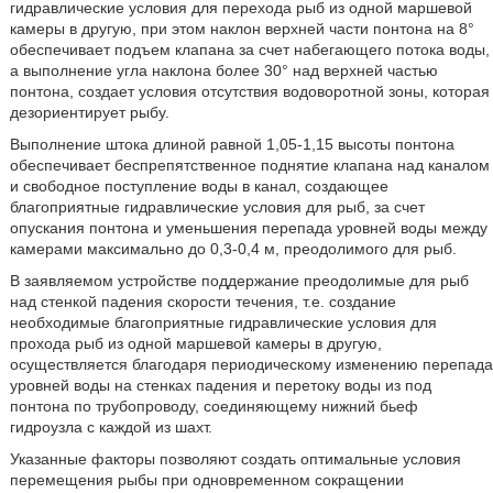
гидравлические условия для перехода рыб из одной маршевой
камеры в другую, при этом наклон верхней части понтона на 8°
обеспечивает подъем клапана за счет набегающего потока воды,
а выполнение угла наклона более 30° над верхней частью
понтона, создает условия отсутствия водоворотной зоны, которая
дезориентирует рыбу.
Выполнение штока длиной равной 1,05-1,15 высоты понтона
обеспечивает беспрепятственное поднятие клапана над каналом
и свободное поступление воды в канал, создающее
благоприятные гидравлические условия для рыб, за счет
опускания понтона и уменьшения перепада уровней воды между
камерами максимально до 0,3-0,4 м, преодолимого для рыб.
В заявляемом устройстве поддержание преодолимые для рыб
над стенкой падения скорости течения, т.е. создание
необходимые благоприятные гидравлические условия для
прохода рыб из одной маршевой камеры в другую,
осуществляется благодаря периодическому изменению перепада
уровней воды на стенках падения и перетоку воды из под
понтона по трубопроводу, соединяющему нижний бьеф
гидроузла с каждой из шахт.
Указанные факторы позволяют создать оптимальные условия
перемещения рыбы при одновременном сокращении