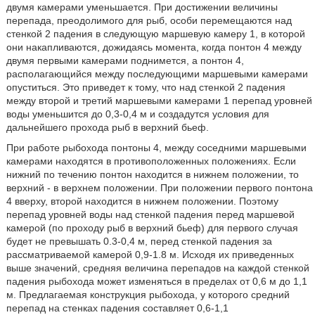
двумя камерами уменьшается. При достижении величины
перепада, преодолимого для рыб, особи перемещаются над
стенкой 2 падения в следующую маршевую камеру 1, в которой
они накапливаются, дожидаясь момента, когда понтон 4 между
двумя первыми камерами поднимется, а понтон 4,
располагающийся между последующими маршевыми камерами
опуститься. Это приведет к тому, что над стенкой 2 падения
между второй и третий маршевыми камерами 1 перепад уровней
воды уменьшится до 0,3-0,4 м и создадутся условия для
дальнейшего прохода рыб в верхний бьеф.
При работе рыбохода понтоны 4, между соседними маршевыми
камерами находятся в противоположенных положениях. Если
нижний по течению понтон находится в нижнем положении, то
верхний - в верхнем положении. При положении первого понтона
4 вверху, второй находится в нижнем положении. Поэтому
перепад уровней воды над стенкой падения перед маршевой
камерой (по проходу рыб в верхний бьеф) для первого случая
будет не превышать 0.3-0,4 м, перед стенкой падения за
рассматриваемой камерой 0,9-1.8 м. Исходя их приведенных
выше значений, средняя величина перепадов на каждой стенкой
падения рыбохода может изменяться в пределах от 0,6 м до 1,1
м. Предлагаемая конструкция рыбохода, у которого средний
перепад на стенках падения составляет 0,6-1,1