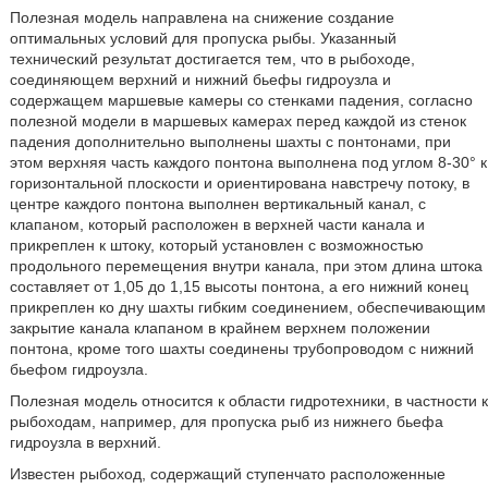
Полезная модель направлена на снижение создание
оптимальных условий для пропуска рыбы. Указанный
технический результат достигается тем, что в рыбоходе,
соединяющем верхний и нижний бьефы гидроузла и
содержащем маршевые камеры со стенками падения, согласно
полезной модели в маршевых камерах перед каждой из стенок
падения дополнительно выполнены шахты с понтонами, при
этом верхняя часть каждого понтона выполнена под углом 8-30° к
горизонтальной плоскости и ориентирована навстречу потоку, в
центре каждого понтона выполнен вертикальный канал, с
клапаном, который расположен в верхней части канала и
прикреплен к штоку, который установлен с возможностью
продольного перемещения внутри канала, при этом длина штока
составляет от 1,05 до 1,15 высоты понтона, а его нижний конец
прикреплен ко дну шахты гибким соединением, обеспечивающим
закрытие канала клапаном в крайнем верхнем положении
понтона, кроме того шахты соединены трубопроводом с нижний
бьефом гидроузла.
Полезная модель относится к области гидротехники, в частности к
рыбоходам, например, для пропуска рыб из нижнего бьефа
гидроузла в верхний.
Известен рыбоход, содержащий ступенчато расположенные