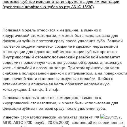
протезов; зубные имплантаты; инструменты для имплантации
(крепление штифтовых зубов во рту A61C 13/30)
Полезная модель относится к медицине, а именно к
хирургической стоматологии, и может быть использована для
фиксации зубных протезов сразу после удаления зуба. Задачей
полезной модели является создание надежной неразъемной
конструкции для одноэтапной имплантации зубных протезов.
Внутрикостный стоматологический резьбовой имплантат
содержит пришеечную часть конусовидной формы, апикальную
часть с резьбой и пазом на торце. При этом пришеечная часть
снабжена полированной шейкой с аттачментом, а на поверхности
пришеечной части выполнены окружные желобки. Шейка с
аттачментом и апикальная часть образуют неразъемную
конструкцию. 1 н.п.ф., 1 з.п.ф.
Полезная модель относится к медицине, а именно к
хирургической стоматологии, и может быть использована для
фиксации зубных протезов сразу после удаления зуба.
Известен стоматологический имплантат (патент РФ
2204357,
МПК: A61C 8/00, опубл. 20.05.2003), состоящий из соединенных