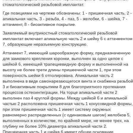
стоматологический резьбовой имплантат.
Где позициями на чертеже обозначены: 1 - пришеечная часть, 2 -
апикальная часть, 3 - резьба, 4 - паз, 5 - желобки, 6 - шейка, 7 -
аттачмент, 8 - биоактивное покрытие.
Заявляемый внутрикостный стоматологический резьбовой
имплантат включает апикальную часть 2 и шейку 6 с аттачментом
7, образующие неразъемную конструкцию.
Аттачмент 7, имеющий шарообразную форму, предназначенную
для замкового крепления коронки, выполнен за одно целое с
шейкой 6, имеющей трапециевидную форму и выполненной на
высоту не более трети длины пришеечной части 1, при этом
поверхность шейки 6 отполирована. Апикальная часть 2
выполнена в виде самонарезающегося винта и снабжена резьбой
3 и биоактивным покрытием 8 для благоприятного протекания
процессов остеоинтеграции. На торце апикальной части 2
выполнен паз 4 круглой формы. Между шейкой 6 и апикальной
частью 2 расположена пришеечная часть 1 конусовидной формы,
при этом пришеечная часть 1 имеет систему окружных
равномерно распределенных (с одинаковым шагом) желобков 5,
выполненных в количестве, по крайней мере, не менее трех, на
глубину не более 10% диаметра апикальной части 2.
Пришеечная часть 1 и шейка 6 имеют общее основание.