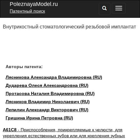
PoleznayaModel.ru
Патентный поиск
Внутрикостный стоматологический резьбовой имплантат
Авторы патента:
Лясникова Александра Владимировна (RU)
Дударева Олеся Александровна (RU)
Протасова Наталия Владимировна (RU)
Лясников Владимир Николаевич (RU)
Лепилин Александр Викторович (RU)
Гришина Ирина Петровна (RU)
A61C8
- Приспособления, прикрепляемые к челюсти, для
укрепления естественных зубов или для крепления зубных