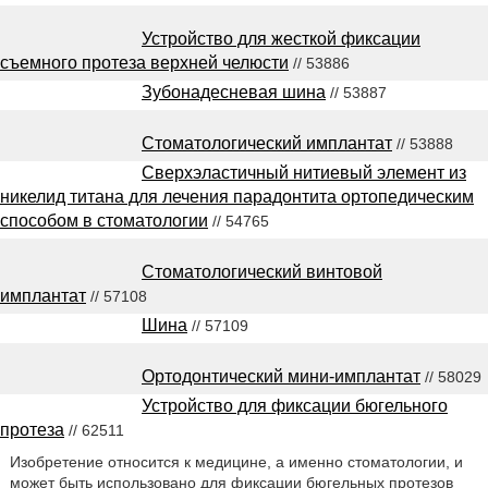
Устройство для жесткой фиксации
съемного протеза верхней челюсти
// 53886
Зубонадесневая шина
// 53887
Стоматологический имплантат
// 53888
Сверхэластичный нитиевый элемент из
никелид титана для лечения парадонтита ортопедическим
способом в стоматологии
// 54765
Стоматологический винтовой
имплантат
// 57108
Шина
// 57109
Ортодонтический мини-имплантат
// 58029
Устройство для фиксации бюгельного
протеза
// 62511
Изобретение относится к медицине, а именно стоматологии, и
может быть использовано для фиксации бюгельных протезов