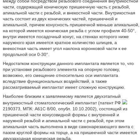
между собой посредством резьбового соединения внутрикостной
части, содержащей коническую пришеечную часть с резьбой,
апикальной части с резьбой, и внекостной части. Внутрикостная
часть состоит из двух конических частей, пришеечной и
апикальной, причем конусность пришеечной меньше апикальной,
на которой имеется коническая резьба с углом профиля 40-50°,
внутри имеется посадочный конус, на стенках которого ниже
наружного края имеется кратное количество шлицев, а
внекостная часть имеет угол наклона коронковой части к ее
продольной оси 0-30°.
Недостатком конструкции данного имплантата является то, что
при установке резьбового элемента на опорную головку,
возможно, его смещение относительно оси имплантата
вследствие функциональных воздействий, а также
рассматриваемый имплантат имеет сложную конструкцию.
Наиболее близким к заявляемому является двухэтапный
внутрикостный стоматологический имплантат (патент РФ
2190373, МПК: A61C 8/00, опубл. 10.10.2002), состоящий из
пришеечной части конусовидной формы с внутренней и
наружной резьбой и апикальной части с резьбой, при этом
апикальная часть выполнена в виде самонарезающего винта с
пазом круглой формы на торце, а на пришеечной части имеется
двухзаходная коническая резьба.