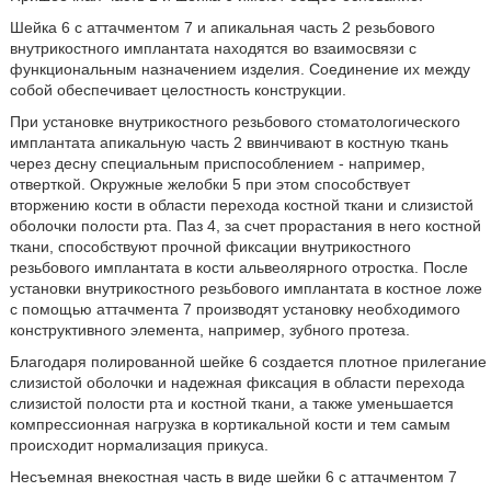
Шейка 6 с аттачментом 7 и апикальная часть 2 резьбового
внутрикостного имплантата находятся во взаимосвязи с
функциональным назначением изделия. Соединение их между
собой обеспечивает целостность конструкции.
При установке внутрикостного резьбового стоматологического
имплантата апикальную часть 2 ввинчивают в костную ткань
через десну специальным приспособлением - например,
отверткой. Окружные желобки 5 при этом способствует
вторжению кости в области перехода костной ткани и слизистой
оболочки полости рта. Паз 4, за счет прорастания в него костной
ткани, способствуют прочной фиксации внутрикостного
резьбового имплантата в кости альвеолярного отростка. После
установки внутрикостного резьбового имплантата в костное ложе
с помощью аттачмента 7 производят установку необходимого
конструктивного элемента, например, зубного протеза.
Благодаря полированной шейке 6 создается плотное прилегание
слизистой оболочки и надежная фиксация в области перехода
слизистой полости рта и костной ткани, а также уменьшается
компрессионная нагрузка в кортикальной кости и тем самым
происходит нормализация прикуса.
Несъемная внекостная часть в виде шейки 6 с аттачментом 7