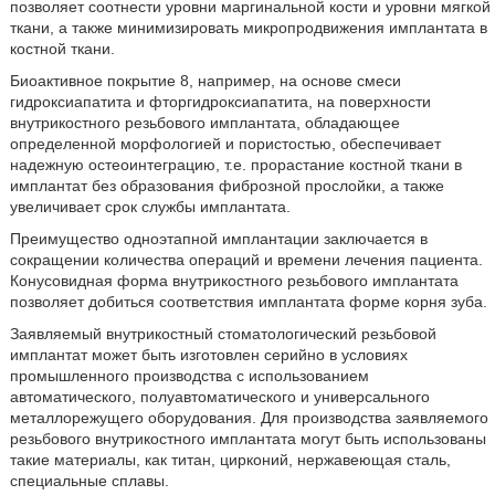
позволяет соотнести уровни маргинальной кости и уровни мягкой
ткани, а также минимизировать микропродвижения имплантата в
костной ткани.
Биоактивное покрытие 8, например, на основе смеси
гидроксиапатита и фторгидроксиапатита, на поверхности
внутрикостного резьбового имплантата, обладающее
определенной морфологией и пористостью, обеспечивает
надежную остеоинтеграцию, т.е. прорастание костной ткани в
имплантат без образования фиброзной прослойки, а также
увеличивает срок службы имплантата.
Преимущество одноэтапной имплантации заключается в
сокращении количества операций и времени лечения пациента.
Конусовидная форма внутрикостного резьбового имплантата
позволяет добиться соответствия имплантата форме корня зуба.
Заявляемый внутрикостный стоматологический резьбовой
имплантат может быть изготовлен серийно в условиях
промышленного производства с использованием
автоматического, полуавтоматического и универсального
металлорежущего оборудования. Для производства заявляемого
резьбового внутрикостного имплантата могут быть использованы
такие материалы, как титан, цирконий, нержавеющая сталь,
специальные сплавы.