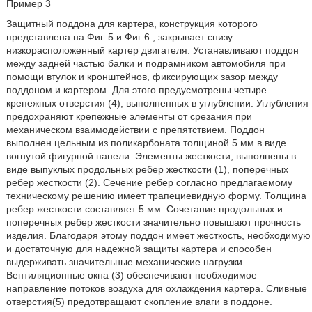
Пример 3
Защитный поддона для картера, конструкция которого
представлена на Фиг. 5 и Фиг 6., закрывает снизу
низкорасположенный картер двигателя. Устанавливают поддон
между задней частью балки и подрамником автомобиля при
помощи втулок и кронштейнов, фиксирующих зазор между
поддоном и картером. Для этого предусмотрены четыре
крепежных отверстия (4), выполненных в углублении. Углубления
предохраняют крепежные элементы от срезания при
механическом взаимодействии с препятствием. Поддон
выполнен цельным из поликарбоната толщиной 5 мм в виде
вогнутой фигурной панели. Элементы жесткости, выполнены в
виде выпуклых продольных ребер жесткости (1), поперечных
ребер жесткости (2). Сечение ребер согласно предлагаемому
техническому решению имеет трапециевидную форму. Толщина
ребер жесткости составляет 5 мм. Сочетание продольных и
поперечных ребер жесткости значительно повышают прочность
изделия. Благодаря этому поддон имеет жесткость, необходимую
и достаточную для надежной защиты картера и способен
выдерживать значительные механические нагрузки.
Вентиляционные окна (3) обеспечивают необходимое
направление потоков воздуха для охлаждения картера. Сливные
отверстия(5) предотвращают скопление влаги в поддоне.