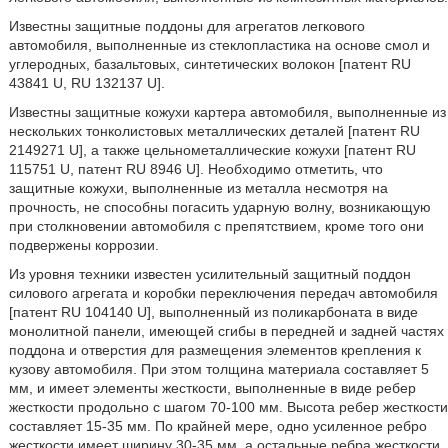
Известны защитные поддоны для агрегатов легкового
автомобиля, выполненные из стеклопластика на основе смол и
углеродных, базальтовых, синтетических волокон [патент RU
43841 U, RU 132137 U].
Известны защитные кожухи картера автомобиля, выполненные из
нескольких тонколистовых металлических деталей [патент RU
2149271 U], а также цельнометаллические кожухи [патент RU
115751 U, патент RU 8946 U]. Необходимо отметить, что
защитные кожухи, выполненные из металла несмотря на
прочность, не способны погасить ударную волну, возникающую
при столкновении автомобиля с препятствием, кроме того они
подвержены коррозии.
Из уровня техники известен усилительный защитный поддон
силового агрегата и коробки переключения передач автомобиля
[патент RU 104140 U], выполненный из поликарбоната в виде
монолитной панели, имеющей сгибы в передней и задней частях
поддона и отверстия для размещения элементов крепления к
кузову автомобиля. При этом толщина материала составляет 5
мм, и имеет элементы жесткости, выполненные в виде ребер
жесткости продольно с шагом 70-100 мм. Высота ребер жесткости
составляет 15-35 мм. По крайней мере, одно усиленное ребро
жесткости имеет ширину 30-35 мм, а остальные ребра жесткости