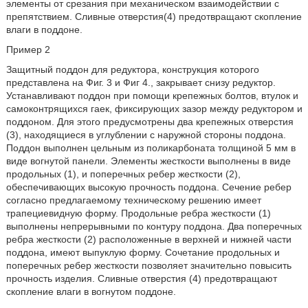
элементы от срезания при механическом взаимодействии с
препятствием. Сливные отверстия(4) предотвращают скопление
влаги в поддоне.
Пример 2
Защитный поддон для редуктора, конструкция которого
представлена на Фиг. 3 и Фиг 4., закрывает снизу редуктор.
Устанавливают поддон при помощи крепежных болтов, втулок и
самоконтрящихся гаек, фиксирующих зазор между редуктором и
поддоном. Для этого предусмотрены два крепежных отверстия
(3), находящиеся в углублении с наружной стороны поддона.
Поддон выполнен цельным из поликарбоната толщиной 5 мм в
виде вогнутой панели. Элементы жесткости выполнены в виде
продольных (1), и поперечных ребер жесткости (2),
обеспечивающих высокую прочность поддона. Сечение ребер
согласно предлагаемому техническому решению имеет
трапециевидную форму. Продольные ребра жесткости (1)
выполнены непрерывными по контуру поддона. Два поперечных
ребра жесткости (2) расположенные в верхней и нижней части
поддона, имеют выпуклую форму. Сочетание продольных и
поперечных ребер жесткости позволяет значительно повысить
прочность изделия. Сливные отверстия (4) предотвращают
скопление влаги в вогнутом поддоне.