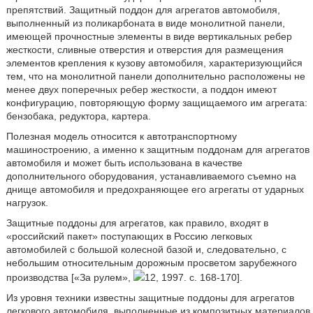
препятствий. Защитный поддон для агрегатов автомобиля,
выполненный из поликарбоната в виде монолитной панели,
имеющей прочностные элементы в виде вертикальных ребер
жесткости, сливные отверстия и отверстия для размещения
элементов крепления к кузову автомобиля, характеризующийся
тем, что на монолитной панели дополнительно расположены не
менее двух поперечных ребер жесткости, а поддон имеют
конфигурацию, повторяющую форму защищаемого им агрегата:
бензобака, редуктора, картера.
Полезная модель относится к автотранспортному
машиностроению, а именно к защитным поддонам для агрегатов
автомобиля и может быть использована в качестве
дополнительного оборудования, устанавливаемого съемно на
днище автомобиля и предохраняющее его агрегаты от ударных
нагрузок.
Защитные поддоны для агрегатов, как правило, входят в
«российский пакет» поступающих в Россию легковых
автомобилей с большой колесной базой и, следовательно, с
небольшим относительным дорожным просветом зарубежного
производства [«За рулем»,
12, 1997. с. 168-170].
Из уровня техники известны защитные поддоны для агрегатов
легкового автомобиля, выполненные из композитных материалов.