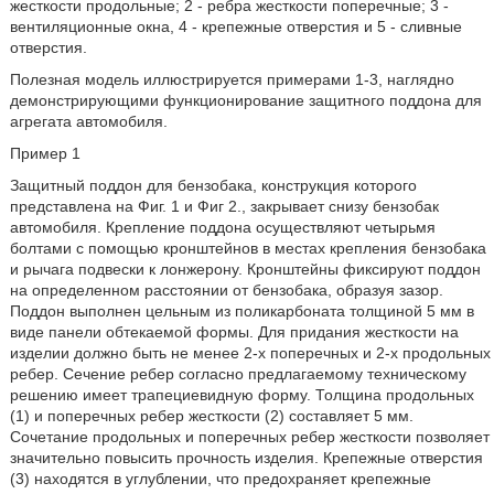
жесткости продольные; 2 - ребра жесткости поперечные; 3 -
вентиляционные окна, 4 - крепежные отверстия и 5 - сливные
отверстия.
Полезная модель иллюстрируется примерами 1-3, наглядно
демонстрирующими функционирование защитного поддона для
агрегата автомобиля.
Пример 1
Защитный поддон для бензобака, конструкция которого
представлена на Фиг. 1 и Фиг 2., закрывает снизу бензобак
автомобиля. Крепление поддона осуществляют четырьмя
болтами с помощью кронштейнов в местах крепления бензобака
и рычага подвески к лонжерону. Кронштейны фиксируют поддон
на определенном расстоянии от бензобака, образуя зазор.
Поддон выполнен цельным из поликарбоната толщиной 5 мм в
виде панели обтекаемой формы. Для придания жесткости на
изделии должно быть не менее 2-х поперечных и 2-х продольных
ребер. Сечение ребер согласно предлагаемому техническому
решению имеет трапециевидную форму. Толщина продольных
(1) и поперечных ребер жесткости (2) составляет 5 мм.
Сочетание продольных и поперечных ребер жесткости позволяет
значительно повысить прочность изделия. Крепежные отверстия
(3) находятся в углублении, что предохраняет крепежные