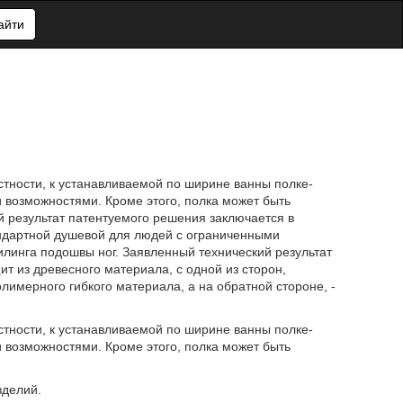
айти
стности, к устанавливаемой по ширине ванны полке-
 возможностями. Кроме этого, полка может быть
й результат патентуемого решения заключается в
андартной душевой для людей с ограниченными
линга подошвы ног. Заявленный технический результат
ит из древесного материала, с одной из сторон,
лимерного гибкого материала, а на обратной стороне, -
стности, к устанавливаемой по ширине ванны полке-
 возможностями. Кроме этого, полка может быть
зделий.