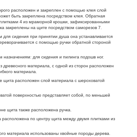
орого расположен и закреплен с помощью клея слой
 может быть закреплена посредством клея. Обратная
 плитками 4 из мраморной крошки, зафиксированными
учка закреплены на щите посредством саморезов 7.
ом для сидения при принятии душа она устанавливается
 переворачивается с помощью ручки обратной стороной
м назначениям: для сидения и пилинга подошв ног.
из древесного материала, с одной из сторон расположен
ибкого материала.
оне щита расположен слой материала с шероховатой
ховатой поверхностью представляет собой, по меньшей
роне щита также расположена ручка.
ка расположена по центру щита между двумя плитками из
сного материала использованы хвойные породы дерева.