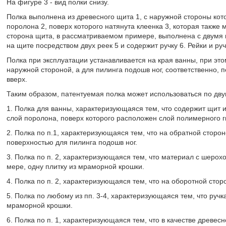
На фигуре 3 - вид полки снизу.
Полка выполнена из древесного щита 1, с наружной стороны кот
поролона 2, поверх которого натянута клеенка 3, которая также
сторона щита, в рассматриваемом примере, выполнена с двумя
на щите посредством двух реек 5 и содержит ручку 6. Рейки и р
Полка при эксплуатации устанавливается на края ванны, при эт
наружной стороной, а для пилинга подошв ног, соответственно,
вверх.
Таким образом, патентуемая полка может использоваться по дву
1. Полка для ванны, характеризующаяся тем, что содержит щит 
слой поролона, поверх которого расположен слой полимерного г
2. Полка по п.1, характеризующаяся тем, что на обратной стор
поверхностью для пилинга подошв ног.
3. Полка по п. 2, характеризующаяся тем, что материал с шеро
мере, одну плитку из мраморной крошки.
4. Полка по п. 2, характеризующаяся тем, что на оборотной сто
5. Полка по любому из пп. 3-4, характеризующаяся тем, что руч
мраморной крошки.
6. Полка по п. 1, характеризующаяся тем, что в качестве древе