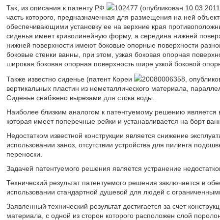
Так, из описания к патенту РФ
102477 (опубликован 10.03.201
часть которого, предназначенная для размещения на ней объект
обеспечивающими установку ее на верхние края противоположны
сиденья имеет криволинейную форму, а середина нижней поверх
нижней поверхности имеют боковые опорные поверхности разно
боковые стенки ванны, при этом, узкая боковая опорная поверх
широкая боковая опорная поверхность шире узкой боковой опор
Также известно сиденье (патент Кореи
20080006358, опубликов
вертикальных пластин из неметаллического материала, паралл
Сиденье снабжено вырезами для стока воды.
Наиболее близким аналогом к патентуемому решению является в
которая имеет поперечные рейки и устанавливается на борт ванны 
Недостатком известной конструкции является снижение эксплуат
использовании заноз, отсутствии устройства для пилинга подошвы
переноски.
Задачей патентуемого решения является устранение недостатко
Технический результат патентуемого решения заключается в обе
использовании стандартной душевой для людей с ограниченным
Заявленный технический результат достигается за счет конструк
материала, с одной из сторон которого расположен слой пороло