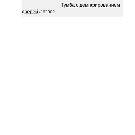
Тумба с демпфированием
дверей
// 62002