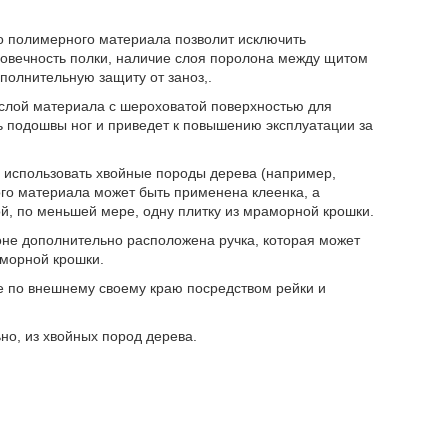
го полимерного материала позволит исключить
говечность полки, наличие слоя поролона между щитом
полнительную защиту от заноз,.
 слой материала с шероховатой поверхностью для
ть подошвы ног и приведет к повышению эксплуатации за
о, использовать хвойные породы дерева (например,
кого материала может быть применена клеенка, а
й, по меньшей мере, одну плитку из мраморной крошки.
оне дополнительно расположена ручка, которая может
аморной крошки.
е по внешнему своему краю посредством рейки и
но, из хвойных пород дерева.