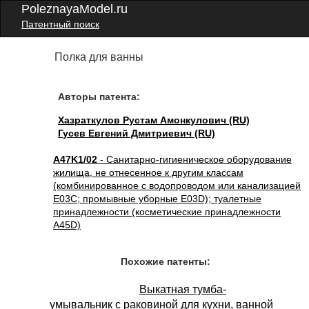
PoleznayaModel.ru
Патентный поиск
Полка для ванны
Авторы патента:
Хазраткулов Рустам Амонкулович (RU)
Гусев Евгений Дмитриевич (RU)
A47K1/02
- Санитарно-гигиеническое оборудование
жилища, не отнесенное к другим классам
(комбинированное с водопроводом или канализацией
E03C; промывные уборные E03D); туалетные
принадлежности (косметические принадлежности
A45D)
Похожие патенты:
Выкатная тумба-
умывальник с раковиной для кухни, ванной