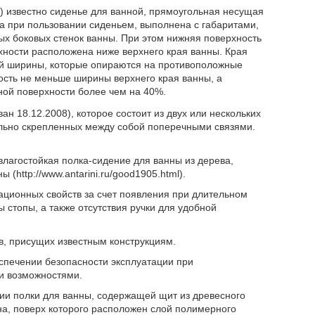
1) известно сиденье для ванной, прямоугольная несущая
а при пользовании сиденьем, выполнена с габаритами,
х боковых стенок ванны. При этом нижняя поверхность
ности расположена ниже верхнего края ванны. Края
й ширины, которые опираются на противоположные
ность не меньше ширины верхнего края ванны, а
ной поверхности более чем на 40%.
ан 18.12.2008), которое состоит из двух или нескольких
ельно скрепленных между собой поперечными связями.
лагостойкая полка-сидение для ванны из дерева,
(http://www.antarini.ru/good1905.html).
ационных свойств за счет появления при длительном
 стопы, а также отсутствия ручки для удобной
в, присущих известным конструкциям.
спечении безопасности эксплуатации при
и возможностями.
ции полки для ванны, содержащей щит из древесного
на, поверх которого расположен слой полимерного