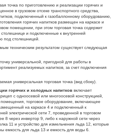
овая точка по приготовлению и реализации горячих и
нное в грузовом отсеке транспортного средства,
питков, подключенный к газобаллонному оборудованию,
готовления горячих напитков размещен на каркасе и
говом помещении, при этом торговая точка содержит
 столешнице и подключенные к внутренней
ую под столешницей.
емым техническим результатом существует следующая
 точку универсальной, пригодной для работы в
ртимент реализуемых напитков, за счет подключения
емая универсальная торговая точка (вид сбоку).
ции горячих и холодных напитков
включает
оприцеп с одноосевой или многоосевой конструкцией,
о помещения, торговое оборудование, включающее
размещенный на каркасе 4 и подключенный к
ней электрической сети 7, проведенной в торговом
е 8 через инвертор 9, либо к наружной сети через
ка 11 и устройство для измельчения льда 12, которые
ы емкость для льда 13 и емкость для воды 6.