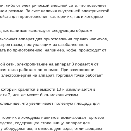
еи, либо от электрической внешней сети, что позволяет
арном режиме. За счет наличия внутренней электрической
йств для приготовления как горячих, так и холодных
одных напитков используют следующим образом.
включает аппарат для приготовления горячих напитков,
нагрев газом, поступающим из газобаллонного
ата по приготовлению, например, кофе, происходит от
ой сети, электропитание на аппарат 3 подается от
овая точка работает автономно. При возможности
 электроэнергия на аппарат, торговая точка работает
который хранится в емкости 13 и измельчается в
сети 7, или же может быть механическим.
толешнице, что увеличивает полезную площадь для
и горячих и холодных напитков, включающая торговое
редства, содержащее столешницу, аппарат для
му оборудованию, и емкость для воды, отличающаяся