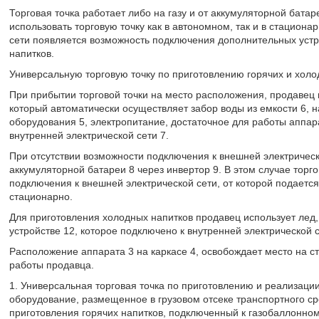
Торговая точка работает либо на газу и от аккумуляторной батар
использовать торговую точку как в автономном, так и в стацион
сети появляется возможность подключения дополнительных устро
напитков.
Универсальную торговую точку по приготовлению горячих и хол
При прибытии торговой точки на место расположения, продавец 
который автоматически осуществляет забор воды из емкости 6, 
оборудования 5, электропитание, достаточное для работы аппар
внутренней электрической сети 7.
При отсутствии возможности подключения к внешней электрическ
аккумуляторной батареи 8 через инвертор 9. В этом случае торг
подключения к внешней электрической сети, от которой подается
стационарно.
Для приготовления холодных напитков продавец использует лед, 
устройстве 12, которое подключено к внутренней электрической 
Расположение аппарата 3 на каркасе 4, освобождает место на с
работы продавца.
1. Универсальная торговая точка по приготовлению и реализаци
оборудование, размещенное в грузовом отсеке транспортного с
приготовления горячих напитков, подключенный к газобаллонно