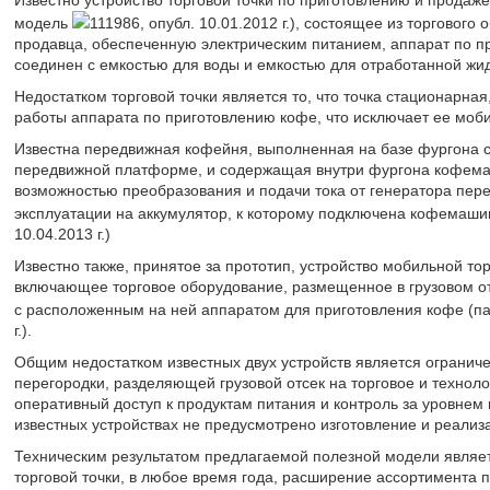
Известно устройство торговой точки по приготовлению и продаж
модель
111986, опубл. 10.01.2012 г.), состоящее из торговог
продавца, обеспеченную электрическим питанием, аппарат по п
соединен с емкостью для воды и емкостью для отработанной жид
Недостатком торговой точки является то, что точка стационарна
работы аппарата по приготовлению кофе, что исключает ее моби
Известна передвижная кофейня, выполненная на базе фургона с
передвижной платформе, и содержащая внутри фургона кофемаш
возможностью преобразования и подачи тока от генератора пер
эксплуатации на аккумулятор, к которому подключена кофемаши
10.04.2013 г.)
Известно также, принятое за прототип, устройство мобильной то
включающее торговое оборудование, размещенное в грузовом от
с расположенным на ней аппаратом для приготовления кофе (п
г.).
Общим недостатком известных двух устройств является ограниче
перегородки, разделяющей грузовой отсек на торговое и техноло
оперативный доступ к продуктам питания и контроль за уровнем 
известных устройствах не предусмотрено изготовление и реализ
Техническим результатом предлагаемой полезной модели являет
торговой точки, в любое время года, расширение ассортимента 