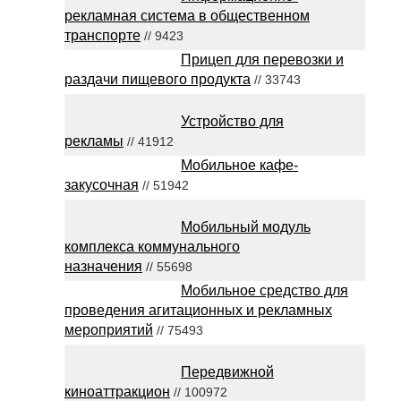
рекламная система в общественном
транспорте
// 9423
Прицеп для перевозки и
раздачи пищевого продукта
// 33743
Устройство для
рекламы
// 41912
Мобильное кафе-
закусочная
// 51942
Мобильный модуль
комплекса коммунального
назначения
// 55698
Мобильное средство для
проведения агитационных и рекламных
мероприятий
// 75493
Передвижной
киноаттракцион
// 100972