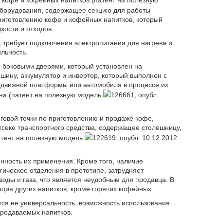
е кофе и кофейных напитков (патент на полезную
о оборудования, содержащее секцию для работы
риготовлению кофе и кофейных напитков, который
кости и отходов.
я, требует подключения электропитания для нагрева и
льность.
 боковыми дверями, который установлен на
ину, аккумулятор и инвертор, который выполнен с
едвижной платформы или автомобиля в процессе их
на (патент на полезную модель
126661, опубл.
рговой точки по приготовлению и продаже кофе,
секе транспортного средства, содержащее столешницу,
атент на полезную модель
122619, опубл. 10.12.2012
нность их применения. Кроме того, наличие
гическое отделения в прототипе, затрудняет
воды и газа, что является неудобным для продавца. В
ация других напитков, кроме горячих кофейных.
ся ее универсальность, возможность использования
продаваемых напитков.