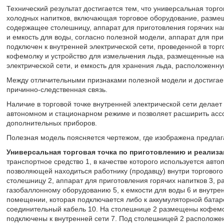
Технический результат достигается тем, что универсальная торг
холодных напитков, включающая торговое оборудование, размеще
содержащее столешницу, аппарат для приготовления горячих на
и емкость для воды, согласно полезной модели, аппарат для при
подключен к внутренней электрической сети, проведенной в тор
кофемолку и устройство для измельчения льда, размещенные на
электрической сети, и емкость для хранения льда, расположенн
Между отличительными признаками полезной модели и достига
причинно-следственная связь.
Наличие в торговой точке внутренней электрической сети делает
автономном и стационарном режиме и позволяет расширить ассо
дополнительных приборов.
Полезная модель поясняется чертежом, где изображена предлага
Универсальная торговая точка по приготовлению и реализа
транспортное средство 1, в качестве которого используется авт
позволяющей находиться работнику (продавцу) внутри торговог
столешницу 2, аппарат для приготовления горячих напитков 3, 
газобаллонному оборудованию 5, к емкости для воды 6 и внутрен
помещении, которая подключается либо к аккумуляторной батаре
соединительный кабель 10. На столешнице 2 размещены кофемол
подключены к внутренней сети 7. Под столешницей 2 расположен