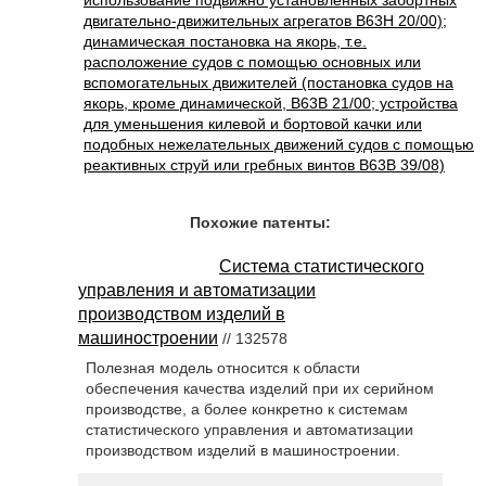
использование подвижно установленных забортных
двигательно-движительных агрегатов B63H 20/00);
динамическая постановка на якорь, т.е.
расположение судов с помощью основных или
вспомогательных движителей (постановка судов на
якорь, кроме динамической, B63B 21/00; устройства
для уменьшения килевой и бортовой качки или
подобных нежелательных движений судов с помощью
реактивных струй или гребных винтов B63B 39/08)
Похожие патенты:
Система статистического
управления и автоматизации
производством изделий в
машиностроении
// 132578
Полезная модель относится к области
обеспечения качества изделий при их серийном
производстве, а более конкретно к системам
статистического управления и автоматизации
производством изделий в машиностроении.