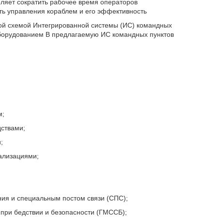
оляет сократить рабочее время операторов
ть управления кораблем и его эффективность
ой схемой Интегрированной системы (ИС) командных
 оборудованием В предлагаемую ИС командных пунктов
м;
ствами;
;
ализациями;
ния и специальным постом связи (СПС);
и при бедствии и безопасности (ГМССБ);