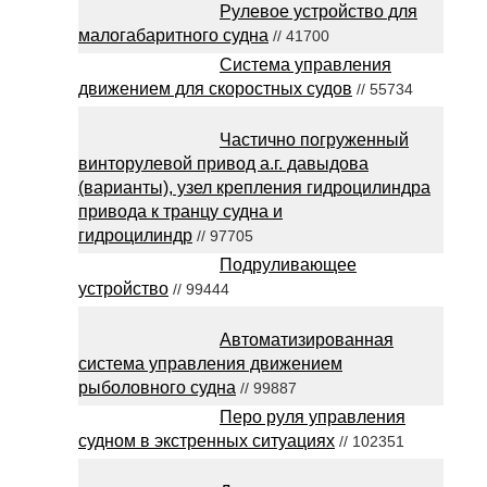
Рулевое устройство для
малогабаритного судна
// 41700
Система управления
движением для скоростных судов
// 55734
Частично погруженный
винторулевой привод а.г. давыдова
(варианты), узел крепления гидроцилиндра
привода к транцу судна и
гидроцилиндр
// 97705
Подруливающее
устройство
// 99444
Автоматизированная
система управления движением
рыболовного судна
// 99887
Перо руля управления
судном в экстренных ситуациях
// 102351