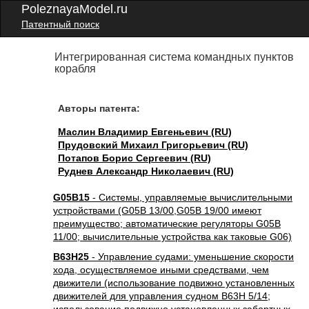
PoleznayaModel.ru
Патентный поиск
Интегрированная система командных пунктов
корабля
Авторы патента:
Маслин Владимир Евгеньевич (RU)
Прудовский Михаил Григорьевич (RU)
Потапов Борис Сергеевич (RU)
Руднев Александр Николаевич (RU)
G05B15
- Системы, управляемые вычислительными
устройствами (G05B 13/00,G05B 19/00 имеют
преимущество; автоматические регуляторы G05B
11/00; вычислительные устройства как таковые G06)
B63H25
- Управление судами: уменьшение скорости
хода, осуществляемое иными средствами, чем
движители (использование подвижно установленных
движителей для управления судном B63H 5/14;