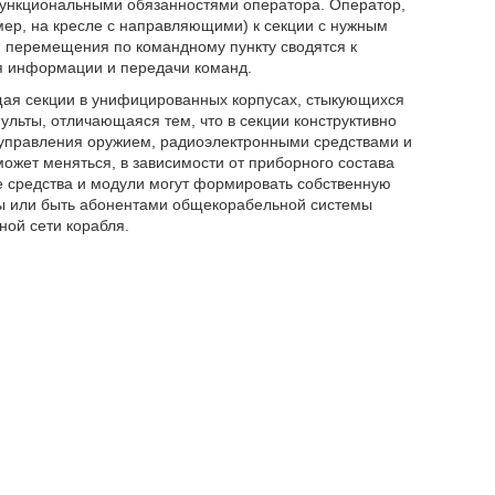
ункциональными обязанностями оператора. Оператор,
мер, на кресле с направляющими) к секции с нужным
, перемещения по командному пункту сводятся к
я информации и передачи команд.
щая секции в унифицированных корпусах, стыкующихся
ульты, отличающаяся тем, что в секции конструктивно
 управления оружием, радиоэлектронными средствами и
может меняться, в зависимости от приборного состава
 средства и модули могут формировать собственную
ы или быть абонентами общекорабельной системы
ой сети корабля.