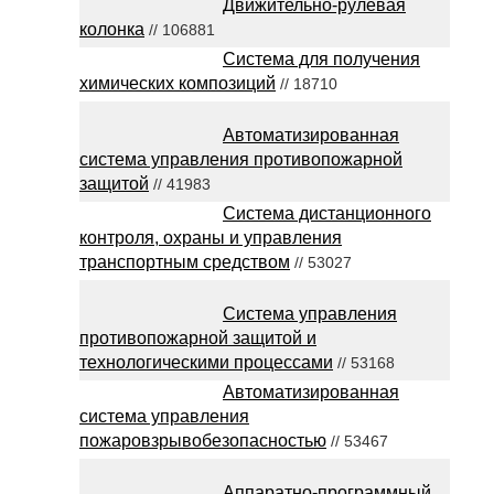
Движительно-рулевая
колонка
// 106881
Система для получения
химических композиций
// 18710
Автоматизированная
система управления противопожарной
защитой
// 41983
Система дистанционного
контроля, охраны и управления
транспортным средством
// 53027
Система управления
противопожарной защитой и
технологическими процессами
// 53168
Автоматизированная
система управления
пожаровзрывобезопасностью
// 53467
Аппаратно-программный