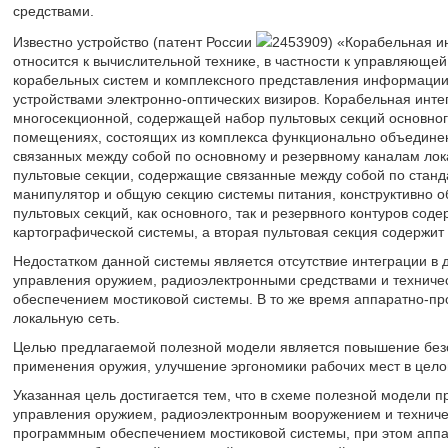
средствами.
Известно устройство (патент России
2453909) «Корабельная и
относится к вычислительной технике, в частности к управляюще
корабельных систем и комплексного представления информации
устройствами электронно-оптических визиров. Корабельная инт
многосекционной, содержащей набор пультовых секций основног
помещениях, состоящих из комплекса функционально объедине
связанных между собой по основному и резервному каналам лок
пультовые секции, содержащие связанные между собой по станд
манипулятор и общую секцию системы питания, конструктивно о
пультовых секций, как основного, так и резервного контуров сод
картографической системы, а вторая пультовая секция содержит
Недостатком данной системы является отсутствие интеграции в 
управления оружием, радиоэлектронными средствами и техниче
обеспечением мостиковой системы. В то же время аппаратно-пр
локальную сеть.
Целью предлагаемой полезной модели является повышение без
применения оружия, улучшение эргономики рабочих мест в цело
Указанная цель достигается тем, что в схеме полезной модели 
управления оружием, радиоэлектронным вооружением и техничес
программным обеспечением мостиковой системы, при этом аппа