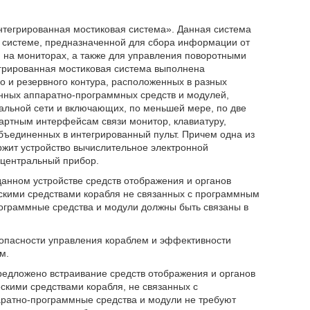
нтегрированная мостиковая система». Данная система
й системе, предназначенной для сбора информации от
 на мониторах, а также для управления поворотными
егрированная мостиковая система выполнена
о и резервного контура, расположенных в разных
нных аппаратно-программных средств и модулей,
альной сети и включающих, по меньшей мере, по две
артным интерфейсам связи монитор, клавиатуру,
бъединенных в интегрированный пульт. Причем одна из
ержит устройство вычислительное электронной
 центральный прибор.
данном устройстве средств отображения и органов
скими средствами корабля не связанных с программным
ограммные средства и модули должны быть связаны в
опасности управления кораблем и эффективности
м.
предложено встраивание средств отображения и органов
кими средствами корабля, не связанных с
ратно-программные средства и модули не требуют