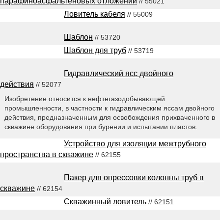
парафиноасфальтеновых отложений
// 55021
Ловитель кабеля
// 55009
Шаблон
// 53720
Шаблон для труб
// 53719
Гидравлический ясс двойного
действия
// 52077
Изобретение относится к нефтегазодобывающей
промышленности, в частности к гидравлическим яссам двойного
действия, предназначенным для освобождения прихваченного в
скважине оборудования при бурении и испытании пластов.
Устройство для изоляции межтрубного
пространства в скважине
// 62155
Пакер для опрессовки колонны труб в
скважине
// 62154
Скважинный ловитель
// 62151