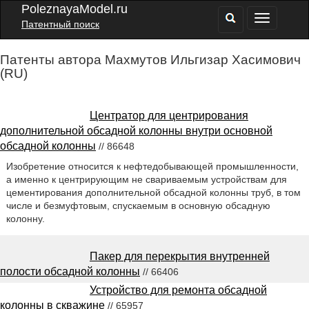
PoleznayaModel.ru
Патентный поиск
Патенты автора Махмутов Ильгизар Хасимович
(RU)
Центратор для центрирования
дополнительной обсадной колонны внутри основной
обсадной колонны
// 86648
Изобретение относится к нефтедобывающей промышленности,
а именно к центрирующим не свариваемым устройствам для
цементирования дополнительной обсадной колонны труб, в том
числе и безмуфтовым, спускаемым в основную обсадную
колонну.
Пакер для перекрытия внутренней
полости обсадной колонны
// 66406
Устройство для ремонта обсадной
колонны в скважине
// 65957