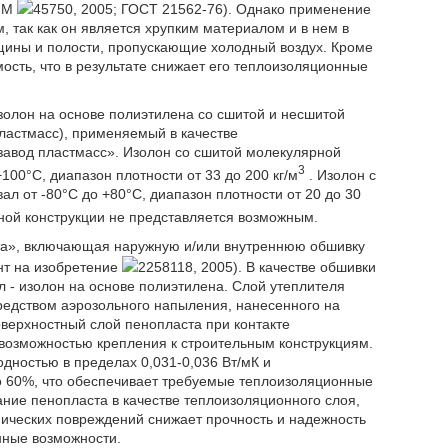
 ПМ
45750, 2005; ГОСТ 21562-76). Однако применение
 так как он является хрупким материалом и в нем в
ещины и полости, пропускающие холодный воздух. Кроме
ость, что в результате снижает его теплоизоляционные
золон на основе полиэтилена со сшитой и несшитой
ластмасс), применяемый в качестве
авод пластмасс». Изолон со сшитой молекулярной
3
100°С, диапазон плотности от 33 до 200 кг/м
. Изолон с
л от -80°С до +80°С, диапазон плотности от 20 до 30
рной конструкции не представляется возможным.
Ирта», включающая наружную и/или внутреннюю обшивку
нт на изобретение
2258118, 2005). В качестве обшивки
 - изолон на основе полиэтилена. Слой утеплителя
едством аэрозольного напыления, нанесенного на
верхностный слой пенопласта при контакте
возможностью крепления к строительным конструкциям.
дностью в пределах 0,031-0,036 Вт/мК и
 до 60%, что обеспечивает требуемые теплоизоляционные
ние пенопласта в качестве теплоизоляционного слоя,
ических повреждений снижает прочность и надежность
нные возможности.