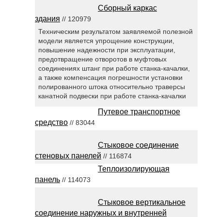
Сборный каркас
здания
// 120979
Техническим результатом заявляемой полезной
модели является упрощение конструкции,
повышение надежности при эксплуатации,
предотвращение отворотов в муфтовых
соединениях штанг при работе станка-качалки,
а также компенсация погрешности установки
полированного штока относительно траверсы
канатной подвески при работе станка-качалки
Путевое транспортное
средство
// 83044
Стыковое соединение
стеновых панелей
// 116874
Теплоизолирующая
панель
// 114073
Стыковое вертикальное
соединение наружных и внутренней