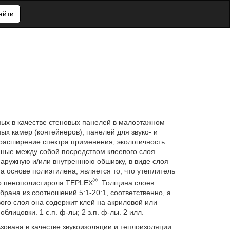
айти
ых в качестве стеновых панелей в малоэтажном
х камер (контейнеров), панелей для звуко- и
 расширение спектра применения, экологичность
ные между собой посредством клеевого слоя
наружную и/или внутреннюю обшивку, в виде слоя
 основе полиэтилена, является то, что утеплитель
®
го пенополистирола TEPLEX
. Толщина слоев
брана из соотношений 5:1-20:1, соответственно, а
ого слоя она содержит клей на акриловой или
ицовки. 1 с.п. ф-лы; 2 з.п. ф-лы. 2 илл.
зована в качестве звукоизоляции и теплоизоляции