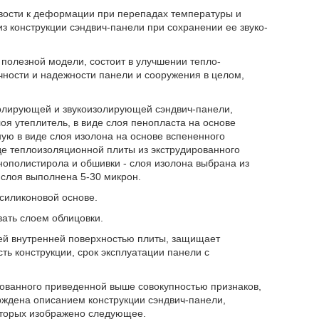
вости к деформации при перепадах температуры и
 конструкции сэндвич-панели при сохранении ее звуко-
 полезной модели, состоит в улучшении тепло-
чности и надежности панели и сооружения в целом,
изолирующей и звукоизолирующей сэндвич-панели,
я утеплитель, в виде слоя пенопласта на основе
ую в виде слоя изолона на основе вспененного
де теплоизоляционной плиты из экструдированного
нополистирола и обшивки - слоя изолона выбрана из
о слоя выполнена 5-30 микрон.
 силиконовой основе.
ать слоем облицовки.
ей внутренней поверхностью плиты, защищает
ь конструкции, срок эксплуатации панели с
ованного приведенной выше совокупностью признаков,
рждена описанием конструкции сэндвич-панели,
оторых изображено следующее.