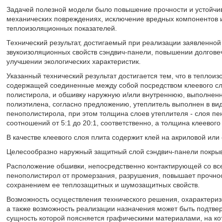
Задачей полезной модели было повышение прочности и устойчи
механических повреждениях, исключение вредных компонентов из
теплоизоляционных показателей.
Технический результат, достигаемый при реализации заявленной
звукоизоляционных свойств сэндвич-панели, повышении долгове
улучшении экологических характеристик.
Указанный технический результат достигается тем, что в тепло
содержащей соединенные между собой посредством клеевого сло
полистирола, и обшивку наружную и/или внутреннюю, выполненн
полиэтилена, согласно предложению, утеплитель выполнен в ви
пенополистирола, при этом толщина слоев утеплителя - слоя пе
соотношений от 5:1 до 20:1, соответственно, а толщина клеевог
В качестве клеевого слоя плита содержит клей на акриловой или
Целесообразно наружный защитный слой сэндвич-панели покрыв
Расположение обшивки, непосредственно контактирующей со вс
пенополистирол от промерзания, разрушения, повышает прочност
сохранением ее теплозащитных и шумозащитных свойств.
Возможность осуществления технического решения, охарактериз
а также возможность реализации назначения может быть подтве
сущность которой поясняется графическими материалами, на к