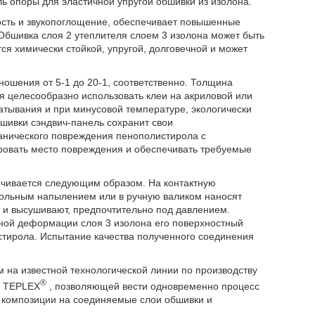
 опоры для эластичной упругой обшивки из изолона.
сть и звукопоглощение, обеспечивает повышенные
бшивка слоя 2 утеплителя слоем 3 изолона может быть
ся химически стойкой, упругой, долговечной и может
ношения от 5-1 до 20-1, соответственно. Толщина
лоя целесообразно использовать клеи на акриловой или
атывания и при минусовой температуре, экологически
бшивки сэндвич-панель сохранит свои
анического повреждения пенополистирола с
ровать место повреждения и обеспечивать требуемые
ечивается следующим образом. На контактную
зольным напылением или в ручную валиком наносят
 и высушивают, предпочтительно под давлением.
чной деформации слоя 3 изолона его поверхностный
стирола. Испытание качества полученного соединения
на известной технологической линии по производству
®
а TEPLEX
, позволяющей вести одновременно процесс
 композиции на соединяемые слои обшивки и