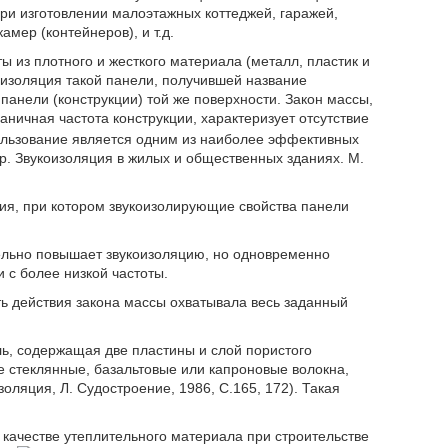
и изготовлении малоэтажных коттеджей, гаражей,
мер (контейнеров), и т.д.
из плотного и жесткого материала (металл, пластик и
коизоляция такой панели, получившей название
панели (конструкции) той же поверхности. Закон массы,
раничная частота конструкции, характеризует отсутствие
пользование является одним из наиболее эффективных
р. Звукоизоляция в жилых и общественных зданиях. М.
ия, при котором звукоизолирующие свойства панели
тельно повышает звукоизоляцию, но одновременно
 с более низкой частоты.
ть действия закона массы охватывала весь заданный
ь, содержащая две пластины и слой пористого
 стеклянные, базальтовые или капроновые волокна,
ляция, Л. Судостроение, 1986, С.165, 172). Такая
качестве утеплительного материала при строительстве