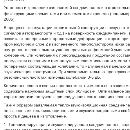
Установка и крепление заявляемой сэндвич-панели в строитель
фиксирующими элементами или элементами крепежа (например, 
2005).
В процессе эксплуатации строительной конструкции в результате
сигналов автотранспорта и т.д.) на поверхность сэндвич-панели
возникают поперечные и продольные деформации, которые приво
промежуточном слое 2 из вспененного пенополистирола из-за ра
внутреннего слоев, амплитуда поперечных деформаций уменьша
колебания. Эти колебания с преобладающей продольной состав
передаются соседним с ним наружным слоям изолона и утеплите
поперечная составляющая колебаний, то излучаемая панелью эн
звукоизоляции конструкции. При экспериментальных проверках с
резонансных частотах изгибных колебаний 3-6 дБ.
Количество слоев в сэнвич-панелях может изменяться в зависим
содержать наружный защитный слой облицовки. Оптимальное зв
характеристики, получены при следующих соотношениях слоев пе
Таким образом заявляемая тепло-звукоизоляционная сэндвич-па
повышенными теплоизоляционными и звукоизоляционными свойс
проста и дешева в изготовление.
1. Теплоизолирующая и звукоизолирующая сэндвич-панель, со
клеевого слоя утеплитель в виде слоя пенопласта на основе пол