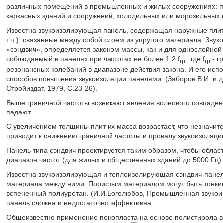
различных помещений в промышленных и жилых сооружениях: пр
каркасных зданий и сооружений, холодильных или морозильных ка
Известна звукоизолирующая панель, содержащая наружные плиты 
т.п.), связанные между собой слоем из упругого материала. Зву
«сэндвич», определяется законом массы, как и для однослойной 
соблюдаемый в панелях при частотах не более 1,2 f
, где f
- г
гр.
гр
резонансных колебаний в диапазоне действия закона. И его ис
способов повышения звукоизоляции панелями. (Заборов В.И. и д
Стройиздат, 1979, С.23-26).
Выше граничной частоты возникают явления волнового совпаден
падают.
С увеличением толщины плит их масса возрастает, что незначи
приводит к снижению граничной частоты и провалу звукоизоляции
Панель типа сэндвич проектируется таким образом, чтобы облас
диапазон частот (для жилых и общественных зданий до 5000 Гц).
Известна звукоизолирующая и теплоизолирующая сэндвич-панел
материала между ними. Пористым материалом могут быть тонкие
вспененный полиуретан. (И.И.Боголюбов, Промышленная звукоизо
панель сложна и недостаточно эффективна.
Общеизвестно применение пенопласта на основе полистирола в 