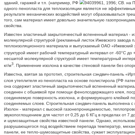
зданий, гаражей и т.п. (например, РФ
94039961, 1996; СВ. на
одного пенопласта для теплоизоляции является не эффективным,
результате механических воздействий могут образовываться тр
того, сам материал имеет довольно значительную газопроницаем
свойства.
Известен эластичный закрытоячеестый вспененный материал - и
молекулярной структурой (рекламный листок Ижевского завода п
теплоизоляционного материала и выпускаемый ОАО «Ижевский з
структурой имеет рабочий температурный интервал от -60°С до +
несшитой молекулярной структурой имеет температурный интерва
3
кг/м
. Применение изолона в качестве стеновой панели без опо
Известна, взятая за прототип, строительная сэндвич-панель «
слоя утеплителя из пенопласта на основе полистирола (РФ пате
она содержит эластичный закрытоячеестый вспененный материал
соединен с обшивкой при помощи фенолсодержащего клея, поср
соединяемую поверхность изолона, и формирующего клейкий по
соединяемых слоев. Строительная сэндвич-панель выполнена с 
Изолон - материал с высокой газонепроницаемостью, теплопрово
звукопоглощением для частот от 0,25 до 6 КГц в пределах от 7
и шумозащитные свойства известной панели. Однако, использова
разрушающегося под воздействием перепада температур, механ
панели, ее тепло-шумозащитные свойства, сужает эксплуатацио