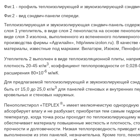
Фиг.1 - профиль теплоизолирующей и звукоизолирующей сэндви
Фиг.2 - вид сэндвич-панели спереди.
Теплоизолирующая и звукоизолирующая сэндвич-панель содерж
слоя 1 утеплитель, в виде слоя 2 пенопласта на основе пенопо
виде слоя 3 изолона, выполненного из вспененного полимерного
производства фирмы «Адгилайн», http/www.izolon.ru). В качестве
материалы, известные под марками: Вилатэрм, Изоком, Пенофол
Утеплитель 2 выполнен в виде теплоизоляционной плиты, напр
3
плотность 20-45 кг/м
, коэффициент теплопроводности от 0,028-
-6
расширения 80×10
м/мК.
Для предлагаемой теплоизолирующей и звукоизолирующей сэнд
3
быть от 15,0 до 25,0 кг/м
для панелей стеновых и внутренних пер
кровельных и стеновых наружных.
®
Пенополистирол «TEPLEX
» имеет мелкоячеистую однородную с
абсорбирует влагу и не разбухает, приобретая тем самым гидро
температур, когда точка росы проходит по теплоизолирующему 
обеспечивает материалу повышенные жесткость и плотность, сто
прочности и долговечности. Низкая теплопроводность приводит к
выполненном из этих панелей, незначительна. Кроме того, пено