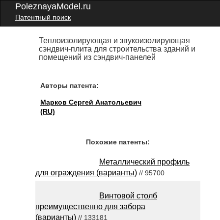
PoleznayaModel.ru
Патентный поиск
Теплоизолирующая и звукоизолирующая
сэндвич-плита для строительства зданий и
помещений из сэндвич-панелей
Авторы патента:
Марков Сергей Анатольевич
(RU)
Похожие патенты:
Металлический профиль
для ограждения (варианты)
// 95700
Винтовой столб
преимущественно для забора
(варианты)
// 133181