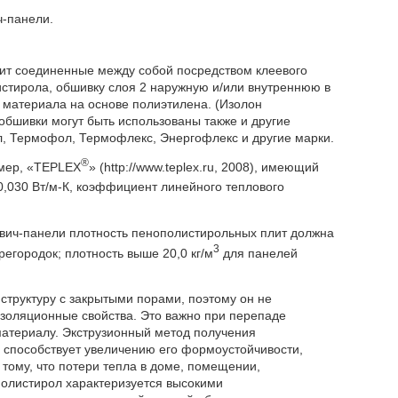
ч-панели.
ит соединенные между собой посредством клеевого
листирола, обшивку слоя 2 наружную и/или внутреннюю в
 материала на основе полиэтилена. (Изолон
 обшивки могут быть использованы также и другие
, Термофол, Термофлекс, Энергофлекс и другие марки.
®
имер, «TEPLEX
» (http://www.teplex.ru, 2008), имеющий
0,030 Вт/м-К, коэффициент линейного теплового
вич-панели плотность пенополистирольных плит должна
3
егородок; плотность выше 20,0 кг/м
для панелей
труктуру с закрытыми порами, поэтому он не
изоляционные свойства. Это важно при перепаде
материалу. Экструзионный метод получения
 способствует увеличению его формоустойчивости,
 тому, что потери тепла в доме, помещении,
полистирол характеризуется высокими