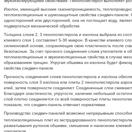
звукоизолирующими свойствами. Пенополистирол выполняет роль
Изолон, имеющий высокие газонепроницаемость, теплопроводно
теплоизоляционные и шумозащитные свойства сэндвич-панели. О
односторонней или двусторонней, она не поглощает воду, являет
подвергаться механической обработке.
Толщина слоев 2, 3 пенополистирола и изолона выбрана из соот
клеевого слоя 1 составляет 5-30 микрон. В качестве клеевого с
силиконовой основе, сохраняющие свою пластичность после схв
безопасные. За счет прочного соединения слоев утеплителя и о
теплоизоляционные и звукоизоляционные свойства в случае мех
образованием трещин. Упругая обшивка из изолона будет фикси
свойства сэндвич-панели.
Прочность соединения слоев пенополистирола и изолона обесп
поверхность слоя 3 изолона или плиты 2 пенополистирола аэро
клей, затем поверхности соединяют. Соединенные слои сжимают
Благодаря эластичности, упругости, наличию небольшой остато
слой плотно соединяется со всей поверхностью плиты пенополи
показали, что сэндвич-панель отвечает нормативам.
Производство сэндвич-панелей возможно непрерывным способом 
теплоизоляционных плит из экструдированного пенополистирол
разматывания рулонов обшивки, смешение и нанесение клеевой
утеплителя.