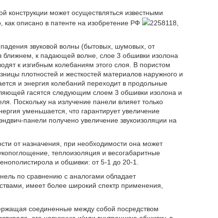
ной конструкции может осуществляться известными
как описано в патенте на изобретение РФ
2258118,
 падения звуковой волны (бытовых, шумовых, от
, в ближнем, к падающей волне, слое 3 обшивки изолона
дят к изгибным колебаниям этого слоя. В пористом
зницы плотностей и жесткостей материалов наружного и
ется и энергия колебаний переходит в продольные
ляющей гасятся следующим слоем 3 обшивки изолона и
ля. Поскольку на излучение панели влияет только
ергия уменьшается, что гарантирует увеличение
эндвич-панели получено увеличение звукоизоляции на
ости от назначения, при необходимости она может
укопоглощение, теплоизоляция и весогабаритные
нополистирола и обшивки: от 5-1 до 20-1.
нель по сравнению с аналогами обладает
твами, имеет более широкий спектр применения,
держащая соединенные между собой посредством
истирола, его наружную и/или внутреннюю обшивку, в