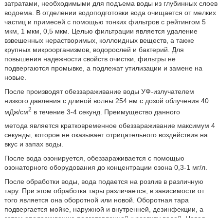
затратами, необходимыми для подъема воды из глубинных слоев
водоема. В отделении водоподготовки вода очищается от мелких
частиц и примесей с помощью тонких фильтров с рейтингом 5
мкм, 1 мкм, 0,5 мкм. Целью фильтрации является удаление
взвешенных нерастворимых, коллоидных веществ, а также
крупных микроорганизмов, водорослей и бактерий. Для
повышения надежности свойств очистки, фильтры не
подвергаются промывке, а подлежат утилизации и замене на
новые.
После производят обеззараживание воды УФ-излучателем
низкого давления с длиной волны 254 нм с дозой облучения 40
2
мДж/см
в течение 3-4 секунд. Преимущество данного
метода является кратковременное обеззараживание максимум 4
секунды, которое не оказывает отрицательного воздействия на
вкус и запах воды.
После вода озонируется, обеззараживается с помощью
озонаторного оборудования до концентрации озона 0,3-1 мг/л.
После обработки воды, вода подается на розлив в различную
тару. При этом обработка тары различается, в зависимости от
того является она оборотной или новой. Оборотная тара
подвергается мойке, наружной и внутренней, дезинфекции, а