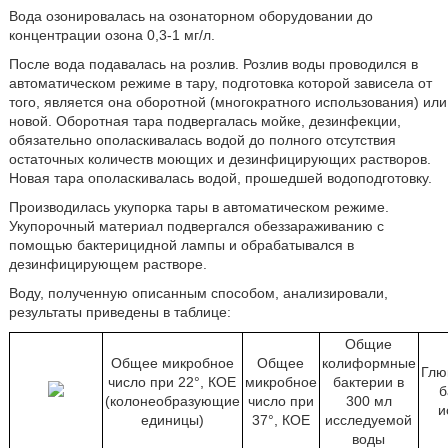
Вода озонировалась на озонаторном оборудовании до
концентрации озона 0,3-1 мг/л.
После вода подавалась на розлив. Розлив воды проводился в
автоматическом режиме в тару, подготовка которой зависела от
того, является она оборотной (многократного использования) или
новой. Оборотная тара подвергалась мойке, дезинфекции,
обязательно ополаскивалась водой до полного отсутствия
остаточных количеств моющих и дезинфицирующих растворов.
Новая тара ополаскивалась водой, прошедшей водоподготовку.
Производилась укупорка тары в автоматическом режиме.
Укупорочный материал подвергался обеззараживанию с
помощью бактерицидной лампы и обрабатывался в
дезинфицирующем растворе.
Воду, полученную описанным способом, анализировали,
результаты приведены в таблице:
Общие
Общее микробное
Общее
колиформные
Глю
число при 22°, КОЕ
микробное
бактерии в
б
(колонеобразующие
число при
300 мл
и
единицы)
37°, КОЕ
исследуемой
воды