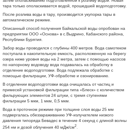
затем ополаскиванию подготовленной к розливу водой. Новая
тара только ополаскивается водой, прошедшей водоподготовку.
После розлива воды в тару, производится укупорка тары в
автоматическом режиме.
Описанный способ получения Байкальской воды опробован на
предприятии ООО «Основа» в с.Выдрино, Кабанского района,
Республики Бурятия.
Забор воды проводился с глубины 400 метров. Вода самотеком
поступала в накопительную емкость, расположенную на берегу
озера ниже уровня воды на 2 метра, затем с помощью насосов
по напорному водоводу вода подавалась на обработку в
отделение водоподготовки. Вода подлежала обработке с
помощью фильтрации, УФ-обработке и озонированию.
В отделении водоподготовки вода очищалась от частиц и
примесей установкой фильтрации типа «Блеск» с количеством
фильрующих элементов 24 штуки, с тремя ступенями
фильтрации 5 мкм, 1 мкм, 0,5 мкм.
Вода в проточном режиме при толщине слоя воды 25 мм
подвергалась обеззараживанию УФ-излучателем низкого
давления типоряда Бевадес в течение 4 секунд с длиной волны
2
254 нм и дозой облучения 40 мДж/см
.