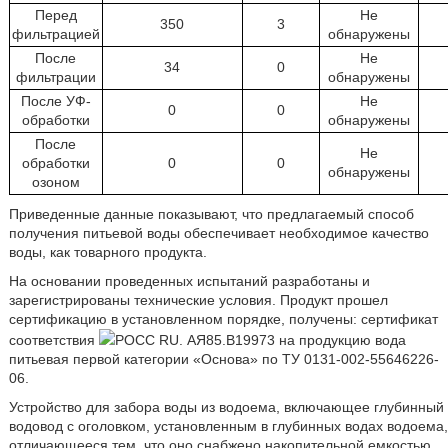
Перед
Не
350
3
фильтрацией
обнаружены
После
Не
34
0
фильтрации
обнаружены
После УФ-
Не
0
0
обработки
обнаружены
После
Не
обработки
0
0
обнаружены
озоном
Приведенные данные показывают, что предлагаемый способ
получения питьевой воды обеспечивает необходимое качество
воды, как товарного продукта.
На основании проведенных испытаний разработаны и
зарегистрированы технические условия. Продукт прошел
сертификацию в установленном порядке, получены: сертификат
соответствия
РОСС RU. АЯ85.В19973 на продукцию вода
питьевая первой категории «Основа» по ТУ 0131-002-55646226-
06.
Устройство для забора воды из водоема, включающее глубинный
водовод с оголовком, установленным в глубинных водах водоема,
отличающееся тем, что оно снабжено накопительной емкостью,