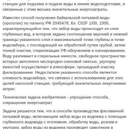
станции для подъема и подачи воды в линию водоподготовки, и
связанные с этим весьма значительные энергозатраты.
Известен способ получения байкальской питьевой воды
(прототип) по патенту РФ 2045478, Кл. С02F 1/00, 1995,
характеризующийся тем, что забор воды происходит из слоя
глубинных вод, в котором задано соотношение верхней и нижней
границы указанного слоя к максимальной точке глубины в точке
водозабора, с последующей ее обработкой путем грубой, затем
тонкой очистки, стерилизации УФ-облучением и озонированием.
Воду разливают в стерильные емкости, свободное пространство
которых заполнено кислородно-озоновой смесью, укупорку
емкостей осуществляют в атмосфере, прошедшей очистку
фильтрованием. Недостатком указанного способа является
сложность водозабора, что связано с использованием для этих
целей насосной станции, требующей значительных энергоемких
затрат.
Техническая задача изобретения - упрощение способа,
сокращение энергозатрат.
Задача решается тем, что в способе производства фасованной
питьевой воды, включающим забор воды из водоема с помощью
глубинного водовода с оголовком, обработку воды, розлив и
укупорку, забор воды из водоема производят самотеком в