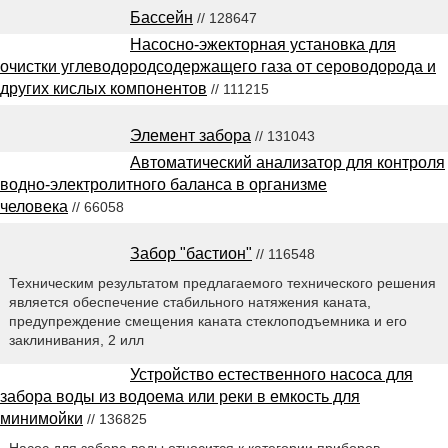
Бассейн
// 128647
Насосно-эжекторная установка для
очистки углеводородсодержащего газа от сероводорода и
других кислых компонентов
// 111215
Элемент забора
// 131043
Автоматический анализатор для контроля
водно-электролитного баланса в организме
человека
// 66058
Забор "бастион"
// 116548
Техническим результатом предлагаемого технического решения
является обеспечение стабильного натяжения каната,
предупреждение смещения каната стеклоподъемника и его
заклинивания, 2 илл
Устройство естественного насоса для
забора воды из водоема или реки в емкость для
минимойки
// 136825
Насос для забора воды относится к категории приборов