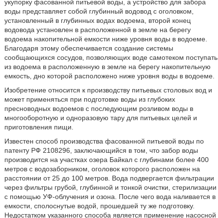
укупорку фасованной питьевой воды, а устройство для забора
воды представляет собой глубинный водовод с оголовком,
установленный в глубинных водах водоема, второй конец
водовода установлен в расположенной в земле на берегу
водоема накопительной емкости ниже уровня воды в водоеме.
Благодаря этому обеспечивается создание системы
сообщающихся сосудов, позволяющих воде самотеком поступать
из водоема в расположенную в земле на берегу накопительную
емкость, дно которой расположено ниже уровня воды в водоеме.
Изобретение относится к производству питьевых столовых вод и
может применяться при подготовке воды из глубоких
пресноводных водоемов с последующим розливом воды в
многооборотную и одноразовую тару для питьевых целей и
приготовления пищи.
Известен способ производства фасованной питьевой воды по
патенту РФ 2108296, заключающийся в том, что забор воды
производится на участках озера Байкал с глубинами более 400
метров с водозаборником, оголовок которого расположен на
расстоянии от 25 до 100 метров. Вода подвергается фильтрации
через фильтры грубой, глубинной и тонкой очистки, стерилизации
с помощью УФ-облучения и озона. После чего вода наливается в
емкости, сполоснутые водой, прошедшей ту же подготовку.
Недостатком указанного способа является применение насосной