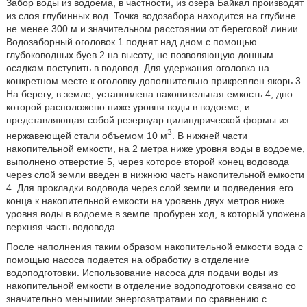
Забор воды из водоема, в частности, из озера Байкал производят
из слоя глубинных вод. Точка водозабора находится на глубине
не менее 300 м и значительном расстоянии от береговой линии.
Водозаборный оголовок 1 поднят над дном с помощью
глубоководных буев 2 на высоту, не позволяющую донным
осадкам поступить в водовод. Для удержания оголовка на
конкретном месте к оголовку дополнительно прикреплен якорь 3.
На берегу, в земле, установлена накопительная емкость 4, дно
которой расположено ниже уровня воды в водоеме, и
представляющая собой резервуар цилиндрической формы из
3
нержавеющей стали объемом 10 м
. В нижней части
накопительной емкости, на 2 метра ниже уровня воды в водоеме,
выполнено отверстие 5, через которое второй конец водовода
через слой земли введен в нижнюю часть накопительной емкости
4. Для прокладки водовода через слой земли и подведения его
конца к накопительной емкости на уровень двух метров ниже
уровня воды в водоеме в земле пробурен ход, в который уложена
верхняя часть водовода.
После наполнения таким образом накопительной емкости вода с
помощью насоса подается на обработку в отделение
водоподготовки. Использование насоса для подачи воды из
накопительной емкости в отделение водоподготовки связано со
значительно меньшими энергозатратами по сравнению с