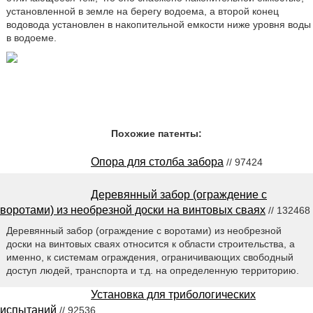
установленной в земле на берегу водоема, а второй конец
водовода установлен в накопительной емкости ниже уровня воды
в водоеме.
Похожие патенты:
Опора для столба забора
// 97424
Деревянный забор (ограждение с
воротами) из необрезной доски на винтовых сваях
// 132468
Деревянный забор (ограждение с воротами) из необрезной
доски на винтовых сваях относится к области строительства, а
именно, к системам ограждения, ограничивающих свободный
доступ людей, транспорта и т.д. на определенную территорию.
Установка для трибологических
испытаний
// 92536