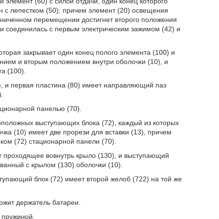
ий элемент (60) с силой отдачи, один конец которого
н с лепестком (50); причем элемент (20) освещения
граниченном перемещении достигнет второго положения
ки соединилась с первым электрическим зажимом (42) и
.
которая закрывает один конец полого элемента (100) и
ием и вторым положением внутри оболочки (10), и
а (100).
3), и первая пластина (80) имеет направляющий паз
.
ационарной панелью (70).
воположных выступающих блока (72), каждый из которых
ка (10) имеет две прорези для вставки (13), причем
ом (72) стационарной панели (70).
еет проходящее вовнутрь крыло (130), и выступающий
ванный с крылом (130) оболочки (10).
ступающий блок (72) имеет второй желоб (722) на той же
ержит держатель батареи.
я пружиной.