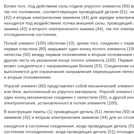
Более того, под действием силы отдачи упругого элемента (60) 
так что положение, соответствующее проводящей детали (51), н
(42) и вторым электрическим зажимом (44) для зарядки электриче
находится под воздействием толчка внешней силы, проводящий э
зажима (42) и второго электрического зажима (44), так что элект
отсоединенном состоянии.
Полый элемент (100) оболочки (10), кроме того, соединен с перв
первая пластина (80) закрывает один конец полого элемента (1
лепестка (50) между первым положением и вторым положением вн
другую часть на указанном конце полого элемента (100). Первая
может соединяться с направляющим блоком (53). Соединение н
выполняется для ограничения направления перемещения лепестк
и вторым положениями.
Упругий элемент (60) представляет собой механический элемент 
или блок, выполненный из упругого материала. Упругий элемент (
один конец механически соединен с лепестком (50), а другой ко
электропитания, установленного в полом элементе (100).
В конструкции лампы (1) проводящая деталь (51) лепестка (50)
зажимом (42) и вторым электрическим зажимом (44) для их отсо
находятся в состоянии соединения, когда проводящая деталь (51
состоянии отсоединения, когда проводящая деталь (51) отсоедин