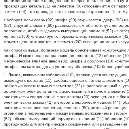
достижения заранее определенного первого положения. По сути д
проводящая деталь (51) на лепестке (50) отсоединится от первог
зажима (44), что приведет к отключению электричества. Поэтому
Наоборот, если дверь (92) шкафа (90) открывается, дверь (92) 
(52), упругий элемент (60) разжимается, чтобы толкнуть лепесто
положению, чтобы выдвинуть выступающий элемент (52) из отверс
лепестка (50) контактирует с первым электрическим зажимом (42)
момент цепь замыкается, и элемент (20) освещения может излуч
Как описано выше, полезная модель обеспечивает конструкцию
шкафа. И скошенная направляющая плоскость (12) оболочки (10
механическое влияние двери (92) шкафа и оболочки (10) констру
шкафа, тем самым, делая установку оболочки (10) более удобно
1. Лампа, включающаяоболочку (10), являющуюся конструкцией 
имеющую отверстие (11), сообщающееся с полым элементом (10
несколько осветительных элементов (22) и расположенный внутри
источником электропитания, расположенный в полом элементе (10
электрически соединенный с элементом (20) освещения и с блок
электрический зажим (42) и второй электрический зажим (44), об
электрического разъединения; лепесток (50), который размещен 
ограничен в перемещении между первым положением и вторым 
(52), обычно выступающий наружу из отверстия (11) оболочки (1
проводником для электрического соединения или разъединения п