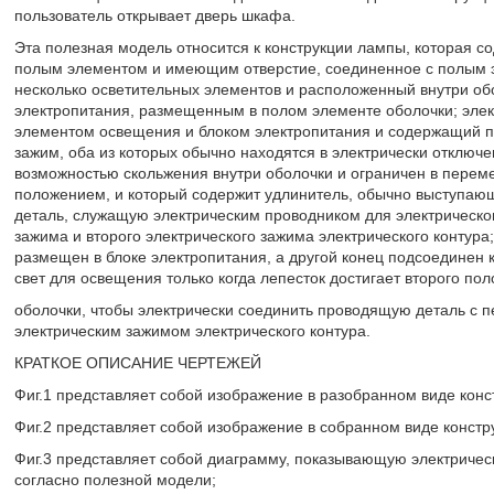
пользователь открывает дверь шкафа.
Эта полезная модель относится к конструкции лампы, которая 
полым элементом и имеющим отверстие, соединенное с полым 
несколько осветительных элементов и расположенный внутри об
электропитания, размещенным в полом элементе оболочки; элект
элементом освещения и блоком электропитания и содержащий пе
зажим, оба из которых обычно находятся в электрически отключ
возможностью скольжения внутри оболочки и ограничен в пере
положением, и который содержит удлинитель, обычно выступающ
деталь, служащую электрическим проводником для электрическо
зажима и второго электрического зажима электрического контура;
размещен в блоке электропитания, а другой конец подсоединен 
свет для освещения только когда лепесток достигает второго по
оболочки, чтобы электрически соединить проводящую деталь с 
электрическим зажимом электрического контура.
КРАТКОЕ ОПИСАНИЕ ЧЕРТЕЖЕЙ
Фиг.1 представляет собой изображение в разобранном виде кон
Фиг.2 представляет собой изображение в собранном виде конст
Фиг.3 представляет собой диаграмму, показывающую электриче
согласно полезной модели;