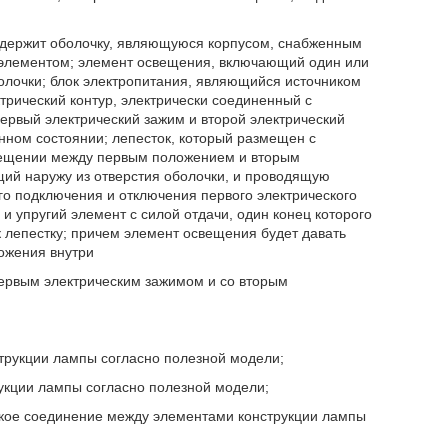
содержит оболочку, являющуюся корпусом, снабженным
элементом; элемент освещения, включающий один или
олочки; блок электропитания, являющийся источником
рический контур, электрически соединенный с
рвый электрический зажим и второй электрический
енном состоянии; лепесток, который размещен с
мещении между первым положением и вторым
ий наружу из отверстия оболочки, и проводящую
го подключения и отключения первого электрического
 и упругий элемент с силой отдачи, один конец которого
к лепестку; причем элемент освещения будет давать
ложения внутри
первым электрическим зажимом и со вторым
струкции лампы согласно полезной модели;
рукции лампы согласно полезной модели;
ское соединение между элементами конструкции лампы