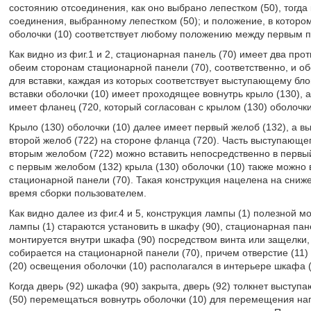
состоянию отсоединения, как оно выбрано лепестком (50), тогда
соединения, выбранному лепестком (50); и положение, в котором
оболочки (10) соответствует любому положению между первым п
Как видно из фиг.1 и 2, стационарная панель (70) имеет два пр
обеим сторонам стационарной панели (70), соответственно, и об
для вставки, каждая из которых соответствует выступающему блок
вставки оболочки (10) имеет проходящее вовнутрь крыло (130), 
имеет фланец (720, который согласован с крылом (130) оболочки
Крыло (130) оболочки (10) далее имеет первый желоб (132), а в
второй желоб (722) на стороне фланца (720). Часть выступающег
вторым желобом (722) можно вставить непосредственно в первый 
с первым желобом (132) крыла (130) оболочки (10) также можно 
стационарной панели (70). Такая конструкция нацелена на сниже
время сборки пользователем.
Как видно далее из фиг.4 и 5, конструкция лампы (1) полезной м
лампы (1) стараются установить в шкафу (90), стационарная пан
монтируется внутри шкафа (90) посредством винта или защелки, п
собирается на стационарной панели (70), причем отверстие (11
(20) освещения оболочки (10) располагался в интерьере шкафа (
Когда дверь (92) шкафа (90) закрыта, дверь (92) толкнет выступ
(50) перемещаться вовнутрь оболочки (10) для перемещения на