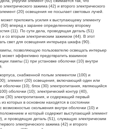
ела, упругий элемент (60) сжимается так, что
о электрического зажима (42) и второго электрического
 элемент (20) освещения не посылает световых лучей.
не может приложить усилия к выступающему элементу
к (50) вперед к заранее определенному второму
тия (11). По сути дела, проводящая деталь (51)
 и со вторым электрическим зажимом (44). В этот
ать свет для освещения интерьера шкафа (90).
 лампы, позволяющую пользователю освещать интерьер
) может эффективно предотвратить взаимное
кции лампы (1) при установке оболочки (10) внутри
й.
корпуса, снабженной полым элементом (100) и
0); элемент (20) освещения, включающий один или
 оболочки (10); блок (30) электропитания, являющийся
0) оболочки (10); электрический контур (40),
ом (30) электропитания, и содержащий первый
а из которых в основном находятся в состоянии
с возможностью скольжения внутри оболочки (10) и
положением и который содержит выступающий элемент
0), и проводящую деталь (51), служащую электрическим
ервого электрического зажима (42) и второго