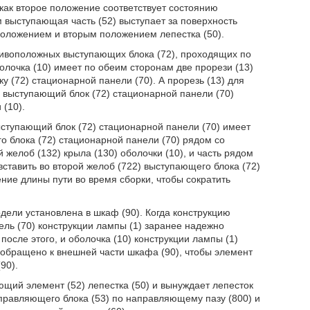
 как второе положение соответствует состоянию
 выступающая часть (52) выступает за поверхность
оложением и вторым положением лепестка (50).
отивоположных выступающих блока (72), проходящих по
олочка (10) имеет по обеим сторонам две прорези (13)
у (72) стационарной панели (70). А прорезь (13) для
а выступающий блок (72) стационарной панели (70)
 (10).
ыступающий блок (72) стационарной панели (70) имеет
о блока (72) стационарной панели (70) рядом со
желоб (132) крыла (130) оболочки (10), и часть рядом
вставить во второй желоб (722) выступающего блока (72)
ние длины пути во время сборки, чтобы сократить
одели установлена в шкаф (90). Когда конструкцию
ель (70) конструкции лампы (1) заранее надежно
осле этого, и оболочка (10) конструкции лампы (1)
) обращено к внешней части шкафа (90), чтобы элемент
90).
ающий элемент (52) лепестка (50) и вынуждает лепесток
правляющего блока (53) по направляющему пазу (800) и