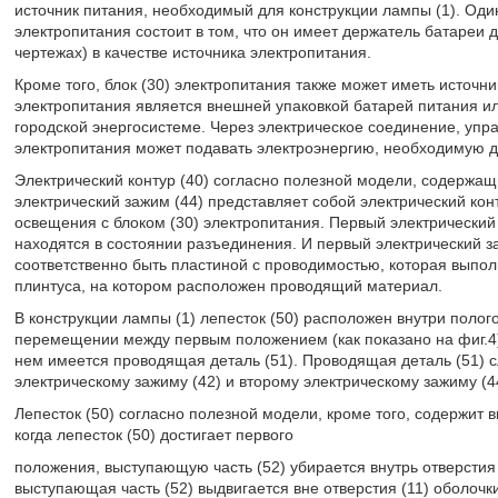
источник питания, необходимый для конструкции лампы (1). Оди
электропитания состоит в том, что он имеет держатель батареи 
чертежах) в качестве источника электропитания.
Кроме того, блок (30) электропитания также может иметь источник
электропитания является внешней упаковкой батарей питания и
городской энергосистеме. Через электрическое соединение, упра
электропитания может подавать электроэнергию, необходимую д
Электрический контур (40) согласно полезной модели, содержащ
электрический зажим (44) представляет собой электрический кон
освещения с блоком (30) электропитания. Первый электрический 
находятся в состоянии разъединения. И первый электрический за
соответственно быть пластиной с проводимостью, которая выпо
плинтуса, на котором расположен проводящий материал.
В конструкции лампы (1) лепесток (50) расположен внутри полого
перемещении между первым положением (как показано на фиг.4) 
нем имеется проводящая деталь (51). Проводящая деталь (51) 
электрическому зажиму (42) и второму электрическому зажиму (4
Лепесток (50) согласно полезной модели, кроме того, содержит 
когда лепесток (50) достигает первого
положения, выступающую часть (52) убирается внутрь отверстия (
выступающая часть (52) выдвигается вне отверстия (11) оболочки