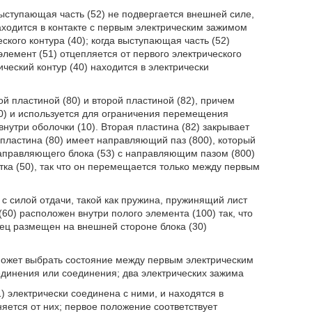
выступающая часть (52) не подвергается внешней силе,
аходится в контакте с первым электрическим зажимом
ского контура (40); когда выступающая часть (52)
лемент (51) отцепляется от первого электрического
рический контур (40) находится в электрически
ой пластиной (80) и второй пластиной (82), причем
00) и используется для ограничения перемещения
утри оболочки (10). Вторая пластина (82) закрывает
 пластина (80) имеет направляющий паз (800), который
аправляющего блока (53) с направляющим пазом (800)
а (50), так что он перемещается только между первым
с силой отдачи, такой как пружина, пружинящий лист
60) расположен внутри полого элемента (100) так, что
нец размещен на внешней стороне блока (30)
 может выбрать состояние между первым электрическим
единения или соединения; два электрических зажима
) электрически соединена с ними, и находятся в
яется от них; первое положение соответствует