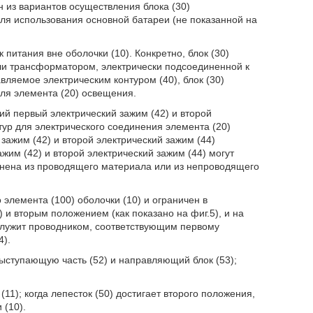
н из вариантов осуществления блока (30)
для использования основной батареи (не показанной на
 питания вне оболочки (10). Конкретно, блок (30)
ли трансформатором, электрически подсоединенной к
вляемое электрическим контуром (40), блок (30)
ля элемента (20) освещения.
ий первый электрический зажим (42) и второй
тур для электрического соединения элемента (20)
зажим (42) и второй электрический зажим (44)
жим (42) и второй электрический зажим (44) могут
лнена из проводящего материала или из непроводящего
 элемента (100) оболочки (10) и ограничен в
и вторым положением (как показано на фиг.5), и на
служит проводником, соответствующим первому
4).
выступающую часть (52) и направляющий блок (53);
11); когда лепесток (50) достигает второго положения,
 (10).