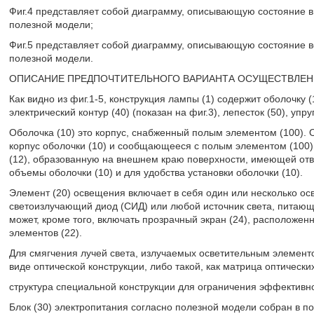
Фиг.4 представляет собой диаграмму, описывающую состояние в
полезной модели;
Фиг.5 представляет собой диаграмму, описывающую состояние в
полезной модели.
ОПИСАНИЕ ПРЕДПОЧТИТЕЛЬНОГО ВАРИАНТА ОСУЩЕСТВЛЕН
Как видно из фиг.1-5, конструкция лампы (1) содержит оболочку (
электрический контур (40) (показан на фиг.3), лепесток (50), упр
Оболочка (10) это корпус, снабженный полым элементом (100). 
корпус оболочки (10) и сообщающееся с полым элементом (100)
(12), образованную на внешнем краю поверхности, имеющей отв
объемы оболочки (10) и для удобства установки оболочки (10).
Элемент (20) освещения включает в себя один или несколько ос
светоизлучающий диод (СИД) или любой источник света, питающ
может, кроме того, включать прозрачный экран (24), расположен
элементов (22).
Для смягчения лучей света, излучаемых осветительным элементо
виде оптической конструкции, либо такой, как матрица оптически
структура специальной конструкции для ограничения эффективно
Блок (30) электропитания согласно полезной модели собран в по