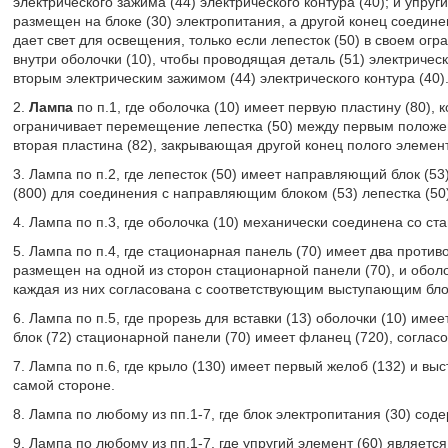
электрического зажима (44) электрического контура (40); и упруг
размещен на блоке (30) электропитания, а другой конец соедине
дает свет для освещения, только если лепесток (50) в своем о
внутри оболочки (10), чтобы проводящая деталь (51) электричес
вторым электрическим зажимом (44) электрического контура (40)
2.
Лампа
по п.1, где оболочка (10) имеет первую пластину (80), 
ограничивает перемещение лепестка (50) между первым положен
вторая пластина (82), закрывающая другой конец полого элемент
3. Лампа по п.2, где лепесток (50) имеет направляющий блок (5
(800) для соединения с направляющим блоком (53) лепестка (50)
4. Лампа по п.3, где оболочка (10) механически соединена со ст
5. Лампа по п.4, где стационарная панель (70) имеет два проти
размещен на одной из сторон стационарной панели (70), и оболоч
каждая из них согласована с соответствующим выступающим блок
6. Лампа по п.5, где прорезь для вставки (13) оболочки (10) им
блок (72) стационарной панели (70) имеет фланец (720), согласо
7. Лампа по п.6, где крыло (130) имеет первый желоб (132) и вы
самой стороне.
8. Лампа по любому из пп.1-7, где блок электропитания (30) сод
9. Лампа по любому из пп.1-7, где упругий элемент (60) являетс