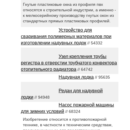
Гнутые пластиковые окна из профиля пвх
относятся к строительной индустрии, а именно -
к мелкосерийному производству гнутых окон из
стандартных прямых пластиковых профилей.
Устройство для
сваривания полимерных материалов при
изготовлении надувных лодок
// 54332
Узел крепления трубы
регистра в отверстии трубчатого конвектора
отопительного радиатора
// 64742
Надувная лодка
// 95635
Редан для надувной
лодки
// 94948
Насос пожарной машины
для зимних условий
// 68324
Изобретение относится к противопожарной
технике, в частности к техническим средствам,