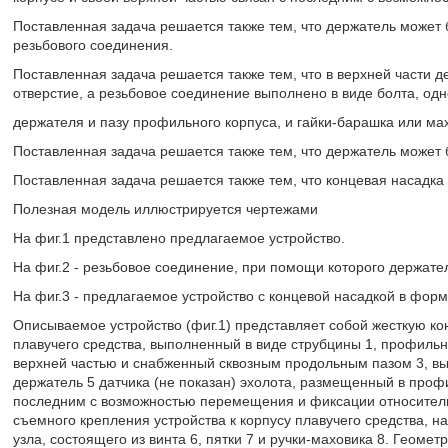
Поставленная задача решается также тем, что держатель может
резьбового соединения.
Поставленная задача решается также тем, что в верхней части 
отверстие, а резьбовое соединение выполнено в виде болта, од
держателя и пазу профильного корпуса, и гайки-барашка или ма
Поставленная задача решается также тем, что держатель может 
Поставленная задача решается также тем, что концевая насадка
Полезная модель иллюстрируется чертежами
На фиг.1 представлено предлагаемое устройство.
На фиг.2 - резьбовое соединение, при помощи которого держате
На фиг.3 - предлагаемое устройство с концевой насадкой в форм
Описываемое устройство (фиг.1) представляет собой жесткую ко
плавучего средства, выполненный в виде струбцины 1, профильн
верхней частью и снабженный сквозным продольным пазом 3, вы
держатель 5 датчика (не показан) эхолота, размещенный в проф
последним с возможностью перемещения и фиксации относительн
съемного крепления устройства к корпусу плавучего средства, н
узла, состоящего из винта 6, пятки 7 и ручки-маховика 8. Геом