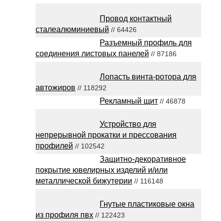
Провод контактный
сталеалюминиевый
// 64426
Разъемный профиль для
соединения листовых панелей
// 87186
Лопасть винта-ротора для
автожиров
// 118292
Рекламный щит
// 46878
Устройство для
непрерывной прокатки и прессования
профилей
// 102542
Защитно-декоративное
покрытие ювелирных изделий и/или
металлической бижутерии
// 116148
Гнутые пластиковые окна
из профиля пвх
// 122423