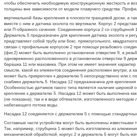
чтобы обеспечить необходимую конструкционную жесткость и воз
толщины вне зависимости от модели плавучего средства. Профи
вертикальной базы крепления в плоскости транцевой доски, а т
вместе с ним и датчика эхолота по вертикали. Корпус 2 представ
или П-образного сечения. Соединение корпуса 2 со струбциной
Держатель 5 предназначен для крепления датчика эхолота и рег
представляет собой трубу или бокс, прямоугольного, квадратног
связан с профильным корпусом 2 при помощи резьбового соедине
(фиг.2) может быть выполнено установочное отверстие 9, а резь
одновременно расположенного в установочном отверстии 9 держат
барашка 11 или маховика. При этом не имеет значения характер 
смысле, какой из элементов соединения расположен внутри, а к
может быть прикреплен к держателю 5 непосредственно или с п
снабжен держатель 5. Насадка 12 предназначена для крепления 
Особенностью датчиков такого типа является наличие широкой
крепление к держателю 5. Насадка 12 может быть выполнена ка
(не показана), так и в виде обтекателя, изготовленного методом
набегающего потока воды.
Насадка 12 соединяется с держателем 5 с помощью стандартны
Составные части устройства могут быть выполнены известными 
Так, например, струбцина 1 может быть изготовлена из алюмин
механической обработкой, корпус 2 и держатель 5 могут быть и