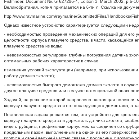
Fishfinder. Document №. G 627296-4, Edition 3, March 2002, р.6-1
Великобритания, копия прилагается на 6-ти л. Ссылка на документ
http://www.ravmarine.com/raymarine/SubmittedFiles/Handbooks/Fis
Однако известное устройство характеризуется следующими недо
- необходимостью проведения механических операций для его у
целостности корпуса плавучего средства, в части, касающейся 
плавучего средства из воды;
- невозможностью регулировки глубины погружения датчика эхоло
оптимальных рабочих характеристик в случае
изменения условий эксплуатации (например, при использовании
работу датчика эхолота);
- невозможностью быстрого демонтажа датчика эхолота в случае
другое плавучее средство или в случае потенциальной опасност
Задачей, на решение которой направлена настоящая полезная м
корпусу плавучего средства и его последующего демонтажа, а та
Поставленная задача решается тем, что устройство для креплен
корпусу плавучего средства и держатель датчика эхолота, снаб
виде струбцины, профильный корпус жестко соединен со струбц
продольным пазом, выполненным на одной из его поверхностей
корпусе и своей верхней частью связан с последним с возможн