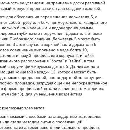
можность ее установки на транцевые доски различной
льный корпус 2 предназначен для создания жесткой,
акже для обеспечения перемещения держателя 5, а
ляет собой трубу или бокс прямоугольного, квадратного
 1 должно быть надежным и водонепроницаемым.
улировки глубины его погружения. Держатель 5 также
о или П-образного сечения. Держатель 5 может быть
ния. В этом случае в верхней части держателя 5
бовое соединение выполнено в виде болта 10,
еля 5 и пазу 3 профильного корпуса 2, и гайки-
взаимного расположения "болта" и "гайки", в том
акой снаружи фиксируемых деталей. Датчик эхолота
омощью концевой насадки 12, которой может быть
датчиков определенной, нестандартной конструкции.
 опорной площадки, затрудняющей ее непосредственное
к в форме профильной детали из листового материала
 литья (фиг.3), для уменьшения воздействия
х крепежных элементов.
техническими способами из стандартных материалов.
ия или стали методом литья с последующей
зготовлены из алюминиевого или стального профиля,