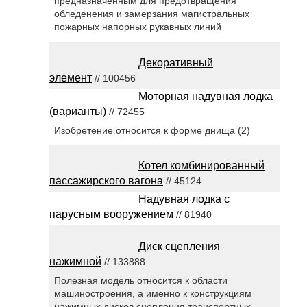
предназначенным для предотвращения
обледенения и замерзания магистральных
пожарных напорных рукавных линий
Декоративный
элемент
// 100456
Моторная надувная лодка
(варианты)
// 72455
Изобретение относится к форме днища (2)
Котел комбинированный
пассажирского вагона
// 45124
Надувная лодка с
парусным вооружением
// 81940
Диск сцепления
нажимной
// 133888
Полезная модель относится к области
машиностроения, а именно к конструкциям
нажимных дисков сцепления транспортных