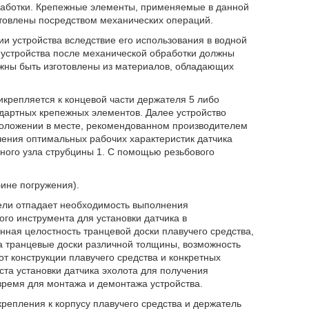
работки. Крепежные элементы, применяемые в данной
отовлены посредством механических операций.
и устройства вследствие его использования в водной
и устройства после механической обработки должны
лжны быть изготовлены из материалов, обладающих
икрепляется к концевой части держателя 5 либо
дартных крепежных элементов. Далее устройство
 положении в месте, рекомендованном производителем
чения оптимальных рабочих характеристик датчика
ного узла струбцины 1. С помощью резьбового
бине погружения).
ели отпадает необходимость выполнения
о инструмента для установки датчика в
нная целостность транцевой доски плавучего средства,
на транцевые доски различной толщины, возможность
от конструкции плавучего средства и конкретных
ста установки датчика эхолота для получения
время для монтажа и демонтажа устройства.
крепления к корпусу плавучего средства и держатель