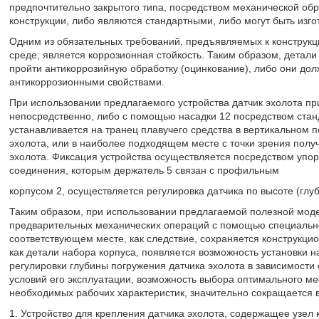
предпочтительно закрытого типа, посредством механической об
конструкции, либо являются стандартными, либо могут быть изг
Одним из обязательных требований, предъявляемых к конструкци
среде, является коррозионная стойкость. Таким образом, детал
пройти антикоррозийную обработку (оцинкование), либо они до
антикоррозионными свойствами.
При использовании предлагаемого устройства датчик эхолота пр
непосредственно, либо с помощью насадки 12 посредством стан
устанавливается на транец плавучего средства в вертикальном
эхолота, или в наиболее подходящем месте с точки зрения полу
эхолота. Фиксация устройства осуществляется посредством упор
соединения, которым держатель 5 связан с профильным
корпусом 2, осуществляется регулировка датчика по высоте (глу
Таким образом, при использовании предлагаемой полезной мод
предварительных механических операций с помощью специальног
соответствующем месте, как следствие, сохраняется конструкцио
как детали набора корпуса, появляется возможность установки 
регулировки глубины погружения датчика эхолота в зависимости 
условий его эксплуатации, возможность выбора оптимального ме
необходимых рабочих характеристик, значительно сокращается 
1. Устройство для крепления датчика эхолота, содержащее узел 