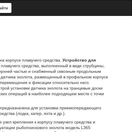
айти
на корпусе плавучего средства.
Устройство для
 плавучего средства, выполненный в виде струбцины,
верхней частью и снабженный сквозным продольным
ь датчика эхолота, размещенный в профильном корпусе
 перемещения и фиксации относительно него.
трой установки датчика эхолота на транцевые доски
ких операций в наиболее подходящем месте с точки
 предназначена для установки приемопередающего
дства (лодка, катер, яхта и др.).
 узел крепления к корпусу плавучего средства и
луатации рыбопоискового эхолота модель L365