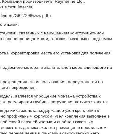
0. Компания производитель: Raymarine Ltd.,
 в сети Internet:
hfinders/G627296www.pdf.)
статками:
становки, связанных с нарушением конструкционной
его водонепроницаемости, а также связанных с подъемом
та и корректировки места его установки для получения
 подвесного мотора, в значительной мере влияющего на
 прекращения его использования, переустановки на
и его повреждения.
одель, является упрощение монтажа устройства к
кже регулировки глубины погружения датчика эхолота.
ия датчика эхолота, содержащее узел крепления к
жено профильным корпусом, узел крепления выполнен в
иной своей верхней частью и снабжен сквозным
, держатель датчика эхолота размещен в профильном
остью перемещения и фиксации относительно него.