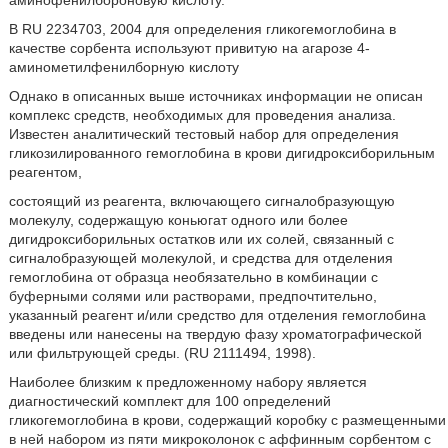
аминофенилбороновую кислоту.
В RU 2234703, 2004 для определения гликогемоглобина в
качестве сорбента используют привитую на агарозе 4-
аминометилфенилборную кислоту
Однако в описанных выше источниках информации не описан
комплекс средств, необходимых для проведения анализа.
Известен аналитический тестовый набор для определения
гликозилированного гемоглобина в крови дигидроксиборильным
реагентом,
состоящий из реагента, включающего сигналобразующую
молекулу, содержащую коньюгат одного или более
дигидроксиборильных остатков или их солей, связанный с
сигналобразующей молекулой, и средства для отделения
гемоглобина от образца необязательно в комбинации с
буферными солями или растворами, предпочтительно,
указанный реагент и/или средство для отделения гемоглобина
введены или нанесены на твердую фазу хроматографической
или фильтрующей среды. (RU 2111494, 1998).
Наиболее близким к предложенному набору является
диагностический комплект для 100 определений
гликогемоглобина в крови, содержащий коробку с размещенными
в ней набором из пяти микроколонок с аффинным сорбентом с