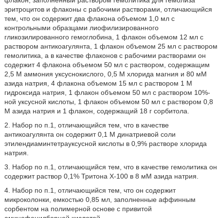
флакон, заполненный раствором гемолитика для гемолиза
эритроцитов и флаконы с рабочими растворами, отличающийся
тем, что он содержит два флакона объемом 1,0 мл с
контрольными образцами лиофилизированного
гликозилированного гемоглобина, 1 флакон объемом 12 мл с
раствором антикоагулянта, 1 флакон объемом 25 мл с раствором
гемолитика, а в качестве флаконов с рабочими растворами он
содержит 4 флакона объемом 50 мл с раствором, содержащим
2,5 М аммония уксуснокислого, 0,5 М хлорида магния и 80 мМ
азида натрия, 4 флакона объемом 15 мл с раствором 1 М
гидроксида натрия, 1 флакон объемом 50 мл с раствором 10%-
ной уксусной кислоты, 1 флакон объемом 50 мл с раствором 0,8
М азида натрия и 1 флакон, содержащий 18 г сорбитола.
2. Набор по п.1, отличающийся тем, что в качестве
антикоагулянта он содержит 0,1 М динатриевой соли
этилендиаминтетрауксусной кислоты в 0,9% растворе хлорида
натрия.
3. Набор по п.1, отличающийся тем, что в качестве гемолитика он
содержит раствор 0,1% Тритона Х-100 в 8 мМ азида натрия.
4. Набор по п.1, отличающийся тем, что он содержит
микроколонки, емкостью 0,85 мл, заполненные аффинным
сорбентом на полимерной основе с привитой