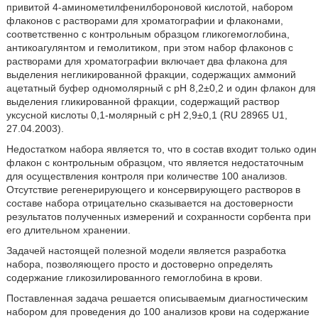
привитой 4-аминометилфенилбороновой кислотой, набором
флаконов с растворами для хроматографии и флаконами,
соответственно с контрольным образцом гликогемоглобина,
антикоагулянтом и гемолитиком, при этом набор флаконов с
растворами для хроматографии включает два флакона для
выделения негликированной фракции, содержащих аммоний
ацетатный буфер одномолярный с рН 8,2±0,2 и один флакон для
выделения гликированной фракции, содержащий раствор
уксусной кислоты 0,1-молярный с рН 2,9±0,1 (RU 28965 U1,
27.04.2003).
Недостатком набора является то, что в состав входит только один
флакон с контрольным образцом, что является недостаточным
для осуществления контроля при количестве 100 анализов.
Отсутствие регенерирующего и консервирующего растворов в
составе набора отрицательно сказывается на достоверности
результатов полученных измерений и сохранности сорбента при
его длительном хранении.
Задачей настоящей полезной модели является разработка
набора, позволяющего просто и достоверно определять
содержание гликозилированного гемоглобина в крови.
Поставленная задача решается описываемым диагностическим
набором для проведения до 100 анализов крови на содержание