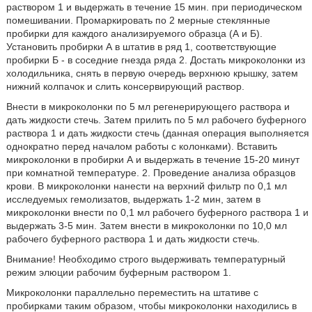
раствором 1 и выдержать в течение 15 мин. при периодическом
помешивании. Промаркировать по 2 мерные стеклянные
пробирки для каждого анализируемого образца (А и Б).
Установить пробирки А в штатив в ряд 1, соответствующие
пробирки Б - в соседние гнезда ряда 2. Достать микроколонки из
холодильника, снять в первую очередь верхнюю крышку, затем
нижний колпачок и слить консервирующий раствор.
Внести в микроколонки по 5 мл регенерирующего раствора и
дать жидкости стечь. Затем прилить по 5 мл рабочего буферного
раствора 1 и дать жидкости стечь (данная операция выполняется
однократно перед началом работы с колонками). Вставить
микроколонки в пробирки А и выдержать в течение 15-20 минут
при комнатной температуре. 2. Проведение анализа образцов
крови. В микроколонки нанести на верхний фильтр по 0,1 мл
исследуемых гемолизатов, выдержать 1-2 мин, затем в
микроколонки внести по 0,1 мл рабочего буферного раствора 1 и
выдержать 3-5 мин. Затем внести в микроколонки по 10,0 мл
рабочего буферного раствора 1 и дать жидкости стечь.
Внимание! Необходимо строго выдерживать температурный
режим элюции рабочим буферным раствором 1.
Микроколонки параллельно переместить на штативе с
пробирками таким образом, чтобы микроколонки находились в