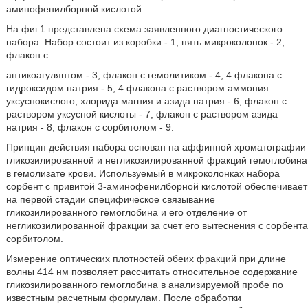
аминофенилборной кислотой.
На фиг.1 представлена схема заявленного диагностического
набора. Набор состоит из коробки - 1, пять микроколонок - 2,
флакон с
антикоагулянтом - 3, флакон с гемолитиком - 4, 4 флакона с
гидроксидом натрия - 5, 4 флакона с раствором аммония
уксуснокислого, хлорида магния и азида натрия - 6, флакон с
раствором уксусной кислоты - 7, флакон с раствором азида
натрия - 8, флакон с сорбитолом - 9.
Принцип действия набора основан на аффинной хроматографии
гликозилированной и негликозилированной фракций гемоглобина
в гемолизате крови. Используемый в микроколонках набора
сорбент с привитой 3-аминофенилборной кислотой обеспечивает
на первой стадии специфическое связывание
гликозилированного гемоглобина и его отделение от
негликозилированной фракции за счет его вытеснения с сорбента
сорбитолом.
Измерение оптических плотностей обеих фракций при длине
волны 414 нм позволяет рассчитать относительное содержание
гликозилированного гемоглобина в анализируемой пробе по
известным расчетным формулам. После обработки