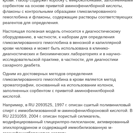
крови. Набор содержит коробку с микроколонками, заполненными
сорбентом на основе привитой аминофенилборной кислоты,
флаконы с контрольными образцами гликозилированного
гемоглобина и флаконы, содержащие растворы соответствующих
реагентов для определения.
Настоящая полезная модель относится к диагностическому
оборудованию, в частности, к наборам для определения
гликозилированного гемоглобина в венозной и капиллярной
крови человека и может быть использована в клинико-
диагностических и биохимических лабораториях и в научно-
исследовательской практике, в частности, для диагностики
сахарного диабета.
Одним из достоверных методов определения
гликозилированного гемоглобина в крови является метод
хроматографии, основанный на использовании колонок,
заполненных сорбентом с привитой аминофенилборной
кислотой.
Например, в RU 2093525, 1997 г. описан сшитый поливиниловый
спирт с иммобилизованной м-аминофенилбороновой кислотой. В
RU 2231059, 2004 г. описан пористый силикагель,
модифицированный глицерилпро-пилсиланом, активированный
эпихлоргидрином и содержащий иммобилизованную м-