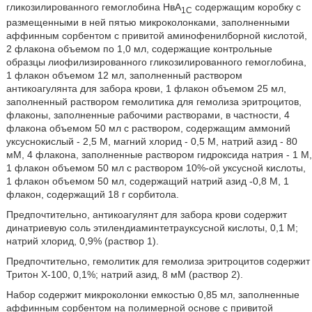
гликозилированного гемоглобина НвА
содержащим коробку с
1C
размещенными в ней пятью микроколонками, заполненными
аффинным сорбентом с привитой аминофенилборной кислотой,
2 флакона объемом по 1,0 мл, содержащие контрольные
образцы лиофилизированного гликозилированного гемоглобина,
1 флакон объемом 12 мл, заполненный раствором
антикоагулянта для забора крови, 1 флакон объемом 25 мл,
заполненный раствором гемолитика для гемолиза эритроцитов,
флаконы, заполненные рабочими растворами, в частности, 4
флакона объемом 50 мл с раствором, содержащим аммоний
уксуснокислый - 2,5 М, магний хлорид - 0,5 М, натрий азид - 80
мМ, 4 флакона, заполненные раствором гидроксида натрия - 1 М,
1 флакон объемом 50 мл с раствором 10%-ой уксусной кислоты,
1 флакон объемом 50 мл, содержащий натрий азид -0,8 М, 1
флакон, содержащий 18 г сорбитола.
Предпочтительно, антикоагулянт для забора крови содержит
динатриевую соль этилендиаминтетрауксусной кислоты, 0,1 М;
натрий хлорид, 0,9% (раствор 1).
Предпочтительно, гемолитик для гемолиза эритроцитов содержит
Тритон Х-100, 0,1%; натрий азид, 8 мМ (раствор 2).
Набор содержит микроколонки емкостью 0,85 мл, заполненные
аффинным сорбентом на полимерной основе с привитой