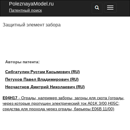
PoleznayaModel.ru
Патентный поиск
Защитный элемент забора
Авторы патента:
Сибгатулин Рустам Касымович (RU)
Петухов Павел Владимирович (RU)
Несчастнов Дмитрий Николаевич (RU)
E04H17
- Ограды, например заборы, загоны для скота (ограды,
через которые пропущен электрический ток A01K 3/00,H05C;
средства для прохода через ограды, барьеры E06B 11/00)