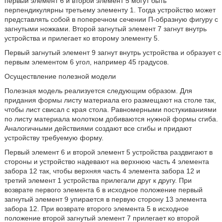
первый элемент 6 и второй элемент 5 могут быть
перпендикулярны третьему элементу 1. Тогда устройство может
представлять собой в поперечном сечении П-образную фигуру с
загнутыми ножками. Второй загнутый элемент 7 загнут внутрь
устройства и прилегает ко второму элементу 5.
Первый загнутый элемент 9 загнут внутрь устройства и образует с
первым элементом 6 угол, например 45 градусов.
Осуществление полезной модели
Полезная модель реализуется следующим образом. Для
придания формы листу материала его размещают на столе так,
чтобы лист свисал с края стола. Равномерными постукиваниями
по листу материала молотком добиваются нужной формы сгиба.
Аналогичными действиями создают все сгибы и придают
устройству требуемую форму.
Первый элемент 6 и второй элемент 5 устройства раздвигают в
стороны и устройство надевают на верхнюю часть 4 элемента
забора 12 так, чтобы верхняя часть 4 элемента забора 12 и
третий элемент 1 устройства прилегали друг к другу. При
возврате первого элемента 6 в исходное положение первый
загнутый элемент 9 упирается в первую сторону 13 элемента
забора 12. При возврате второго элемента 5 в исходное
положение второй загнутый элемент 7 прилегает ко второй