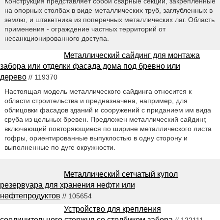
Конструкция представляет собой сварные секции, закрепленные
на опорных столбах в виде металлических труб, заглубленных в
землю, и штакетника из поперечных металлических лаг. Область
применения - ограждение частных территорий от
несанкционированного доступа.
Металлический сайдинг для монтажа
забора или отделки фасада дома под бревно или
дерево
// 119370
Настоящая модель металлического сайдинга относится к
области строительства и предназначена, например, для
облицовки фасадов зданий и сооружений с приданием им вида
сруба из цельных бревен. Предложен металлический сайдинг,
включающий повторяющиеся по ширине металлического листа
гофры, ориентированные выпуклостью в одну сторону и
выполненные по дуге окружности.
Металлический сетчатый купол
резервуара для хранения нефти или
нефтепродуктов
// 105654
Устройство для крепления
соединительного стержня со столбиком забора
// 122111