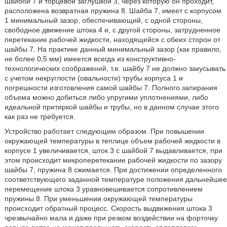
шайбой 7 и торцевой заглушкой 3, через которую он проходит,
расположена возвратная пружина 8. Шайба 7, имеет с корпусом
1 минимальный зазор, обеспечивающий, с одной стороны,
свободное движение штока 4 и, с другой стороны, затрудненное
перетекание рабочей жидкости, находящейся с обеих сторон от
шайбы 7. На практике данный минимальный зазор (как правило,
не более 0,5 мм) имеется всегда из конструктивно-
технологических соображений, т.е. шайбу 7 не должно закусывать
с учетом некруглости (овальности) трубы корпуса 1 и
погрешности изготовления самой шайбы 7. Полного запирания
объема можно добиться либо упругими уплотнениями, либо
идеальной притиркой шайбы и трубы, но в данном случае этого
как раз не требуется.
Устройство работает следующим образом. При повышении
окружающей температуры в теплице объем рабочей жидкости в
корпусе 1 увеличивается, шток 3 с шайбой 7 выдавливается, при
этом происходит микроперетекание рабочей жидкости по зазору
шайбы 7, пружина 8 сжимается. При достижении определенного
соответствующего заданной температуре положения дальнейшее
перемещение штока 3 уравновешивается сопротивлением
пружины 8. При уменьшении окружающей температуры
происходит обратный процесс. Скорость выдвижения штока 3
чрезвычайно мала и даже при резком воздействии на форточку