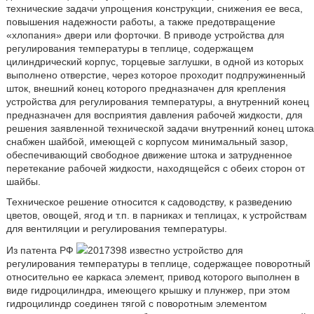
технические задачи упрощения конструкции, снижения ее веса,
повышения надежности работы, а также предотвращение
«хлопания» двери или форточки. В приводе устройства для
регулирования температуры в теплице, содержащем
цилиндрический корпус, торцевые заглушки, в одной из которых
выполнено отверстие, через которое проходит подпружиненный
шток, внешний конец которого предназначен для крепления
устройства для регулирования температуры, а внутренний конец
предназначен для восприятия давления рабочей жидкости, для
решения заявленной технической задачи внутренний конец штока
снабжен шайбой, имеющей с корпусом минимальный зазор,
обеспечивающий свободное движение штока и затрудненное
перетекание рабочей жидкости, находящейся с обеих сторон от
шайбы.
Техническое решение относится к садоводству, к разведению
цветов, овощей, ягод и т.п. в парниках и теплицах, к устройствам
для вентиляции и регулирования температуры.
Из патента РФ
2017398 известно устройство для
регулирования температуры в теплице, содержащее поворотный
относительно ее каркаса элемент, привод которого выполнен в
виде гидроцилиндра, имеющего крышку и плунжер, при этом
гидроцилиндр соединен тягой с поворотным элементом