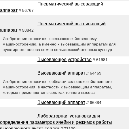
Пневматический высевающий
аппарат
// 56767
Пневматический высеивающий
аппарат
// 58842
Изобретение относится к сельскохозяйственному
машиностроению, а именно к высевающим аппаратам для
пунктирного посева семян сельскохозяйственных культур
Высевающее устройство
// 61981
Высевающий аппарат
// 64469
Изобретение относится к области сельскохозяйственного
машиностроения, в частности к высевающим аппаратам,
которые применяются в сеялках точного высева
Высевающий аппарат
// 66884
Лабораторная установка для
определения параметров ячейки и режимов работы
высевающего диска сеялки
// 77130