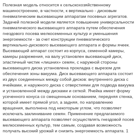
Полезная модель относится к сельскохозяйственному
машиностроению, в частности, к вертикально - дисковым
пневматическим высевающим аппаратам посевных агрегатов.
Задачей полезной модели является повышение универсальности
пневматического высевающего аппарата путем обеспечения
гнездового посева мелкосеменных культур и уменьшения
энергоемкости - за счет конструкции пневматического
вертикально-дискового высевающего аппарата и формы ячеек.
Высевающий аппарат состоит из корпуса, семенной камеры,
камеры разрежения, на валу установлен высевающий диск,
эластичный чистик «лишних» семян, с наружной стороны
высевающего диска установлена прокладка с вырезом для
обеспечения зоны вакуума. Диск высевающего аппарата состоит
из двух соединенных между собой дисков: внутреннего диска с
ячейками, и наружного диска с отверстиями для подвода вакуума
и установленной между дисками и сеткой. Ячейка имеет форму
усеченного конуса со смещенным основанием, передняя стенка,
которой имеет прямой угол, а задняя, по направлению
вращения, выполнена под некоторым углом, что позволяет
исключать заклинивание семян. Применение предлагаемого
высевающего аппарата позволяет осуществлять гнездовой посев
мелкосеменных культур, тем самым, создавая возможность
получать высокий урожай и снизить энергоемкость аппарата. 1