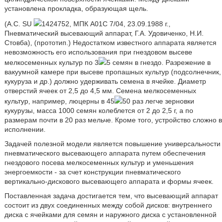
установлена прокладка, образующая щель.
(А.С. SU
1424752, МПК А01С 7/04, 23.09.1988 г.,
Пневматический высевающий аппарат, Г.А. Удовиченко, Н.И.
Стовба), (прототип.) Недостатком известного аппарата является
невозможность его использования при гнездовом высеве
мелкосеменных культур по 3
5 семян в гнездо. Разрежение в
вакуумной камере при высеве пропашных культур (подсолнечник,
кукуруза и др.) должно удерживать семена в ячейке. Диаметр
отверстий ячеек от 2,5 до 4,5 мм. Семена мелкосеменных
культур, например, люцерны в 45
50 раз легче зерновки
кукурузы, масса 1000 семян колеблется от 2 до 2,5 г, а по
размерам почти в 20 раз мельче. Кроме того, устройство сложно в
исполнении.
Задачей полезной модели является повышение универсальности
пневматического высевающего аппарата путем обеспечения
гнездового посева мелкосеменных культур и уменьшения
энергоемкости - за счет конструкции пневматического
вертикально-дискового высевающего аппарата и формы ячеек.
Поставленная задача достигается тем, что высевающий аппарат
состоит из двух соединенных между собой дисков: внутреннего
диска с ячейками для семян и наружного диска с установленной