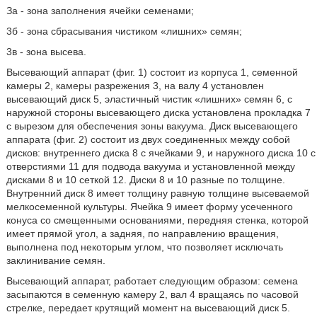
За - зона заполнения ячейки семенами;
3б - зона сбрасывания чистиком «лишних» семян;
3в - зона высева.
Высевающий аппарат (фиг. 1) состоит из корпуса 1, семенной
камеры 2, камеры разрежения 3, на валу 4 установлен
высевающий диск 5, эластичный чистик «лишних» семян 6, с
наружной стороны высевающего диска установлена прокладка 7
с вырезом для обеспечения зоны вакуума. Диск высевающего
аппарата (фиг. 2) состоит из двух соединенных между собой
дисков: внутреннего диска 8 с ячейками 9, и наружного диска 10 с
отверстиями 11 для подвода вакуума и установленной между
дисками 8 и 10 сеткой 12. Диски 8 и 10 разные по толщине.
Внутренний диск 8 имеет толщину равную толщине высеваемой
мелкосеменной культуры. Ячейка 9 имеет форму усеченного
конуса со смещенными основаниями, передняя стенка, которой
имеет прямой угол, а задняя, по направлению вращения,
выполнена под некоторым углом, что позволяет исключать
заклинивание семян.
Высевающий аппарат, работает следующим образом: семена
засыпаются в семенную камеру 2, вал 4 вращаясь по часовой
стрелке, передает крутящий момент на высевающий диск 5.