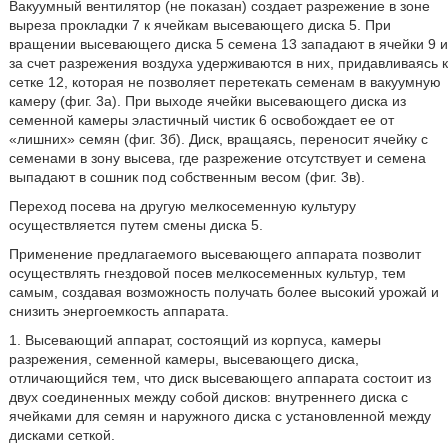
Вакуумный вентилятор (не показан) создает разрежение в зоне
выреза прокладки 7 к ячейкам высевающего диска 5. При
вращении высевающего диска 5 семена 13 западают в ячейки 9 и
за счет разрежения воздуха удерживаются в них, придавливаясь к
сетке 12, которая не позволяет перетекать семенам в вакуумную
камеру (фиг. 3а). При выходе ячейки высевающего диска из
семенной камеры эластичный чистик 6 освобождает ее от
«лишних» семян (фиг. 3б). Диск, вращаясь, переносит ячейку с
семенами в зону высева, где разрежение отсутствует и семена
выпадают в сошник под собственным весом (фиг. 3в).
Переход посева на другую мелкосеменную культуру
осуществляется путем смены диска 5.
Применение предлагаемого высевающего аппарата позволит
осуществлять гнездовой посев мелкосеменных культур, тем
самым, создавая возможность получать более высокий урожай и
снизить энергоемкость аппарата.
1. Высевающий аппарат, состоящий из корпуса, камеры
разрежения, семенной камеры, высевающего диска,
отличающийся тем, что диск высевающего аппарата состоит из
двух соединенных между собой дисков: внутреннего диска с
ячейками для семян и наружного диска с установленной между
дисками сеткой.