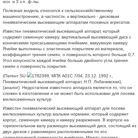
осн. и 3 з.п. ф-лы.
Полезная модель относится к сельскохозяйственному
машиностроению, в частности, к вертикально - дисковым
пневматическим высевающим аппаратам посевных агрегатов.
Известен пневматический высевающий аппарат, который
содержит семенную камеру, вертикальный высевающий диск с
коническими присасывающими ячейками, вакуумную камеру.
Ячейки выполнены с эластичным покрытием из материала,
коэффициент трения семян, о поверхность которого больше 0,7.
Угол конусности каждой ячейки больше двойного угла трения
семян о поверхность покрытия.
(Патент SU
1782399, МПК А01С 7/04, 23.12. 1992 г.,
Пневматический высевающий аппарат, Н.П. Лобачевская),
(аналог). Недостатком известного аппарата является то, что он
сложен в изготовлении и не может быть использован для посева
мелкосеменных культур.
Известен пневматический высевающий аппарат для посева
мелкосеменных культур малыми нормами, который содержит
корпус, семенную камеру и камеру разрежения. В корпусе на
горизонтальном валу размещен высевающий диск, состоящий из
двух дисков с равномерно расположенными по его
цилиндрической поверхности ячейками. Между дисками