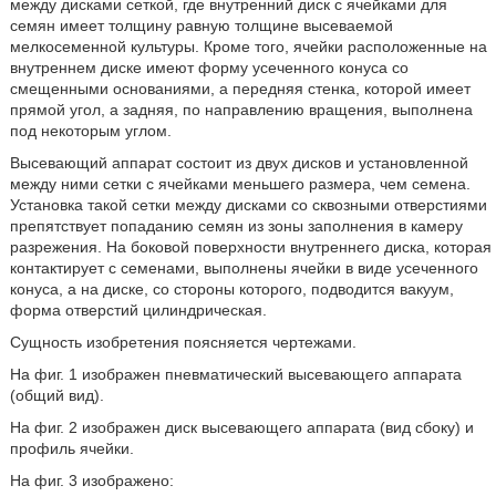
между дисками сеткой, где внутренний диск с ячейками для
семян имеет толщину равную толщине высеваемой
мелкосеменной культуры. Кроме того, ячейки расположенные на
внутреннем диске имеют форму усеченного конуса со
смещенными основаниями, а передняя стенка, которой имеет
прямой угол, а задняя, по направлению вращения, выполнена
под некоторым углом.
Высевающий аппарат состоит из двух дисков и установленной
между ними сетки с ячейками меньшего размера, чем семена.
Установка такой сетки между дисками со сквозными отверстиями
препятствует попаданию семян из зоны заполнения в камеру
разрежения. На боковой поверхности внутреннего диска, которая
контактирует с семенами, выполнены ячейки в виде усеченного
конуса, а на диске, со стороны которого, подводится вакуум,
форма отверстий цилиндрическая.
Сущность изобретения поясняется чертежами.
На фиг. 1 изображен пневматический высевающего аппарата
(общий вид).
На фиг. 2 изображен диск высевающего аппарата (вид сбоку) и
профиль ячейки.
На фиг. 3 изображено: