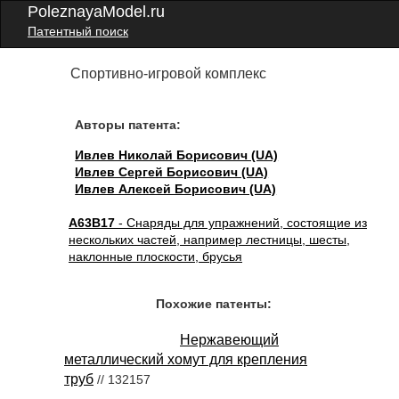
PoleznayaModel.ru
Патентный поиск
Спортивно-игровой комплекс
Авторы патента:
Ивлев Николай Борисович (UA)
Ивлев Сергей Борисович (UA)
Ивлев Алексей Борисович (UA)
A63B17
- Снаряды для упражнений, состоящие из
нескольких частей, например лестницы, шесты,
наклонные плоскости, брусья
Похожие патенты:
Нержавеющий
металлический хомут для крепления
труб
// 132157