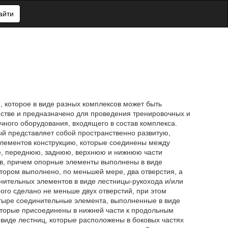
айти
 которое в виде разных комплексов может быть
стве и предназначено для проведения тренировочных и
ного оборудования, входящего в состав комплекса.
ый представляет собой пространственно развитую,
лементов конструкцию, которые соединены между
е, переднюю, заднюю, верхнюю и нижнюю части
в, причем опорные элементы выполнены в виде
тором выполнено, по меньшей мере, два отверстия, а
нительных элементов в виде лестницы-рукохода и/или
ого сделано не меньше двух отверстий, при этом
етыре соединительные элемента, выполненные в виде
которые присоединены в нижней части к продольным
иде лестниц, которые расположены в боковых частях