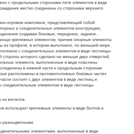
нено с продольными сторонами пяти элементов в виде
граждения жестко соединены со сторонами верхнего
тивно-игровом комплексе, представляющий собой
порных и соединительных элементов конструкцию,
единения создавая боковые, переднюю, заднюю,
омощи крепежных элементов, причем опорные элементы
ы из профиля, в котором выполнено, по меньшей мере,
выполнена с соединительных элементов в виде лестницы-
й стороны которого сделано не меньше двух отверстий,
ельные элемента, выполненные в виде пластины
рисоединены в нижней части к продольным сторонам
орые расположены в противоположных боковых частях
асти состоят с двух элементов в виде лестниц и
ны соединительным элементом в виде лестницы-
 из металла.
ов используют крепежные элементы в виде болтов и
ы разноцветными.
единительными элементами, выполненные в виде