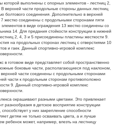
ы которой выполнены с опорных элементов - лестниц 2,
. В верхней части продольные стороны данных лестниц
щью болтового соединения. Дополнительно в верхней
а 7 жестко соединены с продольными сторонами пяти
 элементов в виде ограждения 13 жестко соединены со
ьника 14. Для предания стойкости конструкции в нижней
тниц 2, 4, 3 и 5 присоединены пластины жесткости 9.
ерстия на продольных сторонах лестниц с отверстиями 10
тов и гаек. Данный спортивно-игровой комплекс
поверхности.
кс в готовом виде представляет собой пространственно
оложные боковые части, располагающиеся под наклоном,
 в верхней части соединены с продольными сторонами
жней части к продольным сторонам противоположно
кости 9. Данный спортивно-игровой комплекс
поверхности.
плекса окрашивают разными цветами. Это привлекает
нт разнообразия в детское восприятие конструкции
, способствует у них закрепление способности
яет детям не только осваивать цвета, а и лучше
м ребенок может, например, влезть на лестницу