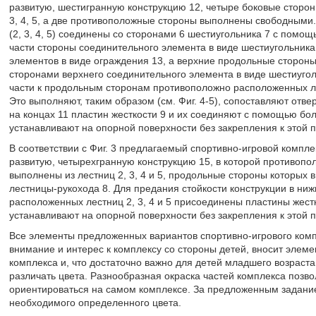
развитую, шестигранную конструкцию 12, четыре боковые сторон
3, 4, 5, а две противоположные стороны выполнены свободными
(2, 3, 4, 5) соединены со сторонами 6 шестиугольника 7 с помо
части стороны соединительного элемента в виде шестиугольник
элементов в виде ограждения 13, а верхние продольные стороны
сторонами верхнего соединительного элемента в виде шестиугол
части к продольным сторонам противоположно расположенных лес
Это выполняют, таким образом (см. Фиг. 4-5), сопоставляют отв
на концах 11 пластин жесткости 9 и их соединяют с помощью бол
устанавливают на опорной поверхности без закрепления к этой 
В соответствии с Фиг. 3 предлагаемый спортивно-игровой компле
развитую, четырехгранную конструкцию 15, в которой противоп
выполнены из лестниц 2, 3, 4 и 5, продольные стороны которых
лестницы-рукохода 8. Для предания стойкости конструкции в ни
расположенных лестниц 2, 3, 4 и 5 присоединены пластины жест
устанавливают на опорной поверхности без закрепления к этой 
Все элементы предложенных вариантов спортивно-игрового ком
внимание и интерес к комплексу со стороны детей, вносит элеме
комплекса и, что достаточно важно для детей младшего возраста
различать цвета. Разнообразная окраска частей комплекса позвол
ориентироваться на самом комплексе. За предложенным задание
необходимого определенного цвета.