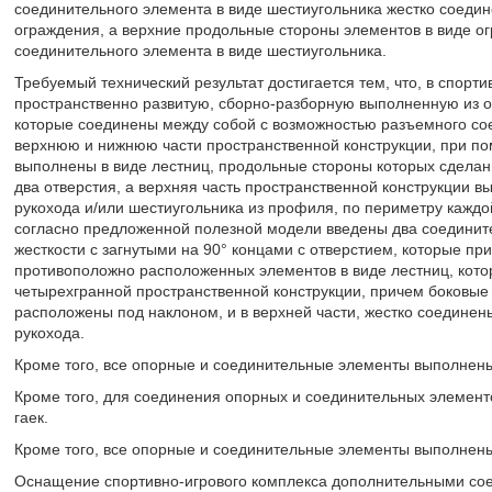
соединительного элемента в виде шестиугольника жестко соеди
ограждения, а верхние продольные стороны элементов в виде о
соединительного элемента в виде шестиугольника.
Требуемый технический результат достигается тем, что, в спор
пространственно развитую, сборно-разборную выполненную из о
которые соединены между собой с возможностью разъемного со
верхнюю и нижнюю части пространственной конструкции, при п
выполнены в виде лестниц, продольные стороны которых сделан
два отверстия, а верхняя часть пространственной конструкции 
рукохода и/или шестиугольника из профиля, по периметру каждо
согласно предложенной полезной модели введены два соединит
жесткости с загнутыми на 90° концами с отверстием, которые п
противоположно расположенных элементов в виде лестниц, кот
четырехгранной пространственной конструкции, причем боковые ч
расположены под наклоном, и в верхней части, жестко соедине
рукохода.
Кроме того, все опорные и соединительные элементы выполнены
Кроме того, для соединения опорных и соединительных элемент
гаек.
Кроме того, все опорные и соединительные элементы выполнен
Оснащение спортивно-игрового комплекса дополнительными со