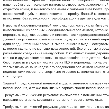
виде пробки с центральным винтовым отверстием, закрепленной 
открытого конца, и винтового элемента с головкой типа болта, п
сопрягаемой трубы и вворачиваемого в пробку. Данный комплекс
выполнены без возможности трансформации в другие виды комп
Известный спортивно-игровой комплекс (см. материалы Интернет-са
выполненный из опорных и соединительных элементов, которые 
переднюю, заднюю, верхнюю и нижнюю части пространственной 
Данный спортивно-игровой комплекс содержит, по меньшей мере
один соединительный элемент, выполненного в виде шестиуголь
которого сделано не меньше двух отверстий. Все опорные и со
разъемного соединения между собой. В комплект входят деревян
кольца и другие вспомогательные приспособления и детали. Ни
безопасности в виде мягких матов из ПВХ и поролона, что являет
травматизма из-за ненадежного соединения элементов комплекса
недостатками известного спортивно-игрового комплекса являютс
конструкции.
Задачей, предложенной полезной модели, является повышение с
использования, а также повышение вариативности использовани
Требуемый технический результат заключается в повышении стой
вариативности использования спортивно-игрового комплекса.
Требуемый технический результат достигается тем, что, в спор