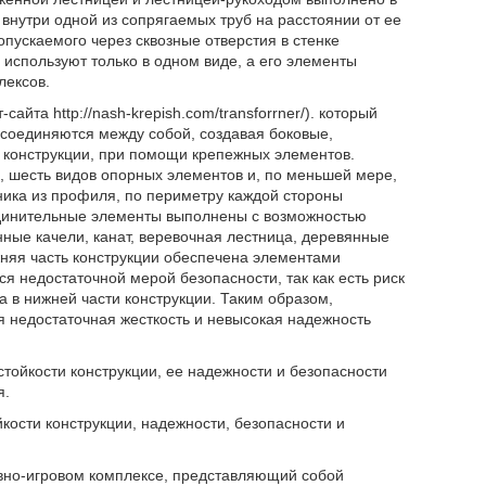
внутри одной из сопрягаемых труб на расстоянии от ее
ропускаемого через сквозные отверстия в стенке
 используют только в одном виде, а его элементы
лексов.
йта http://nash-krepish.com/transforrner/). который
соединяются между собой, создавая боковые,
конструкции, при помощи крепежных элементов.
, шесть видов опорных элементов и, по меньшей мере,
ника из профиля, по периметру каждой стороны
единительные элементы выполнены с возможностью
ные качели, канат, веревочная лестница, деревянные
жняя часть конструкции обеспечена элементами
ся недостаточной мерой безопасности, так как есть риск
 в нижней части конструкции. Таким образом,
я недостаточная жесткость и невысокая надежность
тойкости конструкции, ее надежности и безопасности
я.
кости конструкции, надежности, безопасности и
тивно-игровом комплексе, представляющий собой