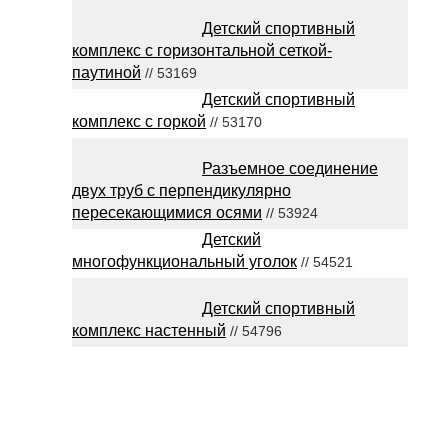
Детский спортивный
комплекс с горизонтальной сеткой-
паутиной
// 53169
Детский спортивный
комплекс с горкой
// 53170
Разъемное соединение
двух труб с перпендикулярно
пересекающимися осями
// 53924
Детский
многофункциональный уголок
// 54521
Детский спортивный
комплекс настенный
// 54796