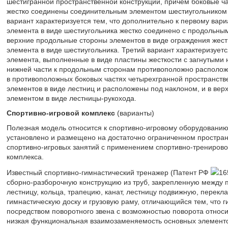
шестигранной пространственной конструкции, причем боковые ча
жестко соединены соединительным элементом шестиугольником 
вариант характеризуется тем, что дополнительно к первому вари
элемента в виде шестиугольника жестко соединено с продольным
верхние продольные стороны элементов в виде ограждения жест
элемента в виде шестиугольника. Третий вариант характеризуетс
элемента, выполненные в виде пластины жесткости с загнутыми 
нижней части к продольным сторонам противоположно располож
в противоположных боковых частях четырехгранной пространстве
элементов в виде лестниц и расположены под наклоном, и в ве
элементом в виде лестницы-рукохода.
Спортивно-игровой комплекс
(варианты)
Полезная модель относится к спортивно-игровому оборудованию,
установлено и размещено на достаточно ограниченном простран
спортивно-игровых занятий с применением спортивно-тренировоч
комплекса.
Известный спортивно-гимнастический тренажер (Патент РФ
16
сборно-разборочную конструкцию из труб, закрепленную между 
лестницу, кольца, трапецию, канат, лестницу подвижную, перекл
гимнастическую доску и грузовую раму, отличающийся тем, что 
посредством поворотного звена с возможностью поворота относи
низкая функциональная взаимозаменяемость основных элементов