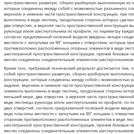
пространственно развитую, сборно-разборную выполненную из о
которые соединены между собой с возможностью разъемного со
верхнюю и нижнюю части пространственной конструкции, при п
выполнены в виде лестниц, продольные стороны которых сделан
два отверстия, а верхняя часть пространственной конструкции 
рукохода и/или шестиугольника из профиля, по периметру каждо
согласно предложенной полезной модели введены четыре соеди
жесткости с загнутыми на 90° концами с отверстием, которые п
противоположно расположенных опорных элементов в виде лестн
шестигранной пространственной конструкции, причем боковые ча
жестко соединены соединительным элементом шестиугольником 
Кроме того, требуемый технический результат достигается тем, 
собой пространственно развитую, сборно-разборную выполненн
конструкцию, которые соединены между собой с возможностью 
заднюю, верхнюю и нижнюю части пространственной конструкци
элементы выполнены в виде лестниц, продольные стороны котор
меньшей мере, два отверстия, а верхняя часть пространственно
виде лестницы-рукохода и/или шестиугольника из профиля, по 
двух отверстий, согласно предложенной полезной модели введе
виде пластины жесткости с загнутыми на 90° концами с отверст
сторонам противоположно расположенных элементов в виде лест
шестигранной пространственной конструкции, причем боковые ча
жестко соединены соединительным элементом шестиугольником, 