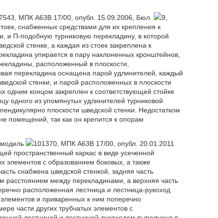
7543, МПК А63В 17/00, опубл. 15.09.2006, Бюл.
9,
стоек, снабженных средствами для их крепления к
, и П-подобную турниковую перекладину, в которой
дской стенке, а каждая из стоек закреплена к
рекладина упирается в пару наклоненных кронштейнов,
ерекладины, расположенный в плоскости,
ковая перекладина оснащена парой удлинителей, каждый
шведской стенки, и парой расположенных в плоскости
ых одним концом закреплен к соответствующей стойке
нцу одного из упомянутых удлинителей турниковой
пендикулярно плоскости шведской стенки. Недостатком
не помещений, так как он крепится к опорам
ю модель
101370, МПК А63В 17/00, опубл. 20.01.2011
ющей пространственный каркас в виде усеченной
 элементов с образованием боковых, а также
часть снабжена шведской стенкой, задняя часть
м расстоянием между перекладинами, а верхняя часть
перечно расположенная лестница и лестница-рукоход
 элементов и приваренных к ним поперечно
ере части других трубчатых элементов с
енной лестницей и лестницей-рукоходом выполнено в