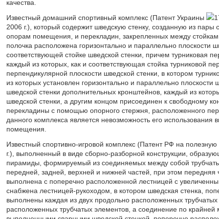
качества.
Известный домашний спортивный комплекс (Патент Украины
1
2006 г.), который содержит шведскую стенку, созданную из пары 
опорам помещения, и перекладин, закрепленных между стойками
полочка расположена горизонтально и параллельно плоскости шве
соответствующей стойке шведской стенки, причем турниковая пе
каждый из которых, как и соответствующая стойка турниковой п
перпендикулярной плоскости шведской стенки, в котором турни
из которых установлен горизонтально и параллельно плоскости 
шведской стенки дополнительных кронштейнов, каждый из котор
шведской стенки, а другим концом присоединен к свободному ко
перекладины с помощью опорного стержня, расположенного пер
данного комплекса является невозможность его использования в
помещения.
Известный спортивно-игровой комплекс (Патент РФ на полезну
г.), выполненный в виде сборно-разборной конструкции, образу
пирамиды, формируемый из соединяемых между собой трубчатых
передней, задней, верхней и нижней частей, при этом передняя 
выполнена с поперечно расположенной лестницей с увеличенны
снабжена лестницей-рукоходом, в котором шведская стенка, по
выполнены каждая из двух продольно расположенных трубчатых
расположенных трубчатых элементов, а соединение по крайней м
выполненными сварными шведской стенкой, поперечно располож