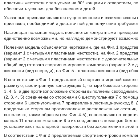
пластины жесткости с загнутыми на 90° концами с отверстием, п
обеспечить условия для безопасности детей.
Указанные признаки являются существенными и взаимосвязаны 
признаков, необходимой и достаточной для получения требуемого
Настоящая полезная модель поясняется конкретными примерами
единственно возможными, но наглядно демонстрируют возможнос
Полезная модель объясняется чертежами, где на Фиг. 1 предста
(вариант 1 с четырьмя пластинами жесткости), на Фиг. 2 предст
(вариант 2 с четырьмя пластинами жесткости и с дополнительным
общий вид готового спортивно-игрового комплекса (вариант 3 с д
жесткости (вид спереди), на Фиг. 5 - пластина жесткости (вид сбок
В соответствии с Фиг. 1 предлагаемый спортивно-игровой компле
развитую, шестигранную конструкцию 1, четыре боковые стороны
3, 4, 5, а две противоположные стороны выполнены свободными
(2, 3, 4, 5) соединены со сторонами 6 шестиугольника 7 с пом
сторонам 6 шестиугольника 7 прикреплена лестница-рукоход 8. Д
продольным сторонам противоположно расположенных лестниц 2,
выполняют, таким образом (см. Фиг. 4-5), сопоставляют отверст
концах 11 пластин жесткости 9 и их соединяют с помощью болтов
устанавливают на опорной поверхности без закрепления к этой 
В соответствии с Фиг 2 предлагаемый спортивно-игровой компле