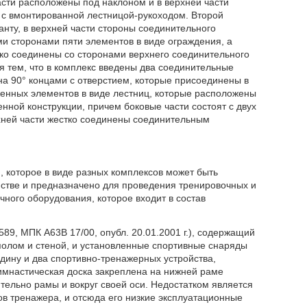
сти расположены под наклоном и в верхней части
с вмонтированной лестницой-рукоходом. Второй
анту, в верхней части стороны соединительного
и сторонами пяти элементов в виде ограждения, а
ко соединены со сторонами верхнего соединительного
я тем, что в комплекс введены два соединительные
на 90° концами с отверстием, которые присоединены в
енных элементов в виде лестниц, которые расположены
нной конструкции, причем боковые части состоят с двух
рхней части жестко соединены соединительным
 которое в виде разных комплексов может быть
стве и предназначено для проведения тренировочных и
ного оборудования, которое входит в состав
589, МПК А63В 17/00, опубл. 20.01.2001 г.), содержащий
полом и стеной, и установленные спортивные снаряды
адину и два спортивно-тренажерных устройства,
гимнастическая доска закреплена на нижней раме
тельно рамы и вокруг своей оси. Недостатком является
 тренажера, и отсюда его низкие эксплуатационные