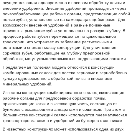
осуществляющая одновременно с посевом обработку почвы и
внесение удобрений. Внесение удобрений производится через
почвообрабатывающие рабочие органы, представляющие собой
полые зубья, установленные на самовращающейся раме. Для
возможности внесения удобрений в разные почвенные
горизонты, рыхлящие зубья установлены на разную глубину. В
процессе работы зубья перемещаются по циклоидальной
траектории, что устраняет их забивание растительными
остатками и снижает массу конструкции. Для уничтожения
сорняков зубья, работающие на глубину предпосевной
обработки, могут укомплектовываться подрезающими лапками.
Предлагаемая полезная модель относится к конструкции
комбинированных сеялок для посева зерновых и зернобобовых
культур одновременно с обработкой почвы и внесением
минеральных удобрений.
Известны конструкции комбинированных сеялок, включающие
рабочие органы для предпосевной обработки почвы,
прикатывающие катки и высевающую часть, состоящую из
бункеров с высевающими аппаратами и сошников. При этом в
большинстве конструкций сеялок используется пневматическая
транспортировка семян и удобрений из бункеров к сошникам.
В известных конструкциях может использоваться одна из двух