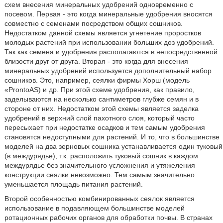
схем внесения минеральных удобрений одновременно с
посевом. Первая - это когда минеральные удобрения вносятся
совместно с семенами посредством общих сошников.
Недостатком данной схемы является угнетение проростков
молодых растений при использовании больших доз удобрений.
Так как семена и удобрения располагаются в непосредственной
близости друг от друга. Вторая - это когда для внесения
минеральных удобрений используется дополнительный набор
сошников. Это, например, сеялки фирмы Хорш (модель
«ProntoAS) и др. При этой схеме удобрения, как правило,
заделываются на несколько сантиметров глубже семян и в
стороне от них. Недостатком этой схемы является заделка
удобрений в верхний слой пахотного слоя, который часто
пересыхает при недостатке осадков и тем самым удобрения
становятся недоступными для растений. И то, что в большинстве
моделей на два зерновых сошника устанавливается один туковый
(в междурядье), т.к. расположить туковый сошник в каждом
междурядье без значительного усложнения и утяжеления
конструкции сеялки невозможно. Тем самым значительно
уменьшается площадь питания растений.
Второй особенностью комбинированных сеялок является
использование в подавляющем большинстве моделей
ротационных рабочих органов для обработки почвы. В странах