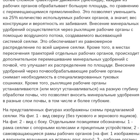
рабочих органов обрабатывает большую площадь, по сравнению
с перемещающимися прямолинейно. Это позволяет уменьшить
на 25% количество используемых рабочих органов, а значит, вес
конструкции и вероятность их забивания. Внесение минеральных
удобрений осуществляется через рыхлящие рабочие органы с
помощью воздушного потока, создаваемого высевающей
системой сеялки. Это обеспечивает их равномерное
распределение по всей ширине сеялки. Кроме того, в местах
пересечения траекторий отдельных рабочих органов, происходит
дополнительное перемешивание минеральных удобрений с
почвой, что улучшает их распределение по площади. Внесение
удобрений через почвообрабатывающие рабочие органы
снимает необходимость в специализированных туковых
сошниках. Кроме того, рыхлящие рабочие органы
устанавливаются (или могут устанавливаться) на разную глубину
обработки почвы, что позволяет вносить минеральные удобрения
в разные слои почвы, в том числе и более глубокие.
На представленных фигурах изображены схемы предлагаемой
сеялки. На фиг. 1 - вид сверху (без тукового и зернового ящиков).
На фиг. 2 - вид с боку. Отдельными позициями обозначены: 1 -
рама сеялки с опорными колесами и прицепным устройством; 2 -
самовращающиеся рамы рабочих органов (на фиг. 1 изображены
в варианте вращения на встречу друг другу); 3 - рабочие органы,