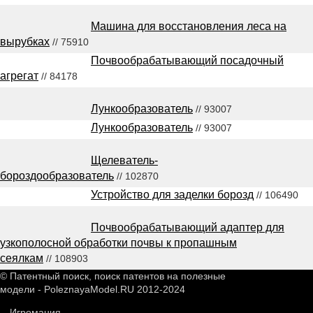
Машина для восстановления леса на
вырубках
// 75910
Почвообрабатывающий посадочный
агрегат
// 84178
Лункообразователь
// 93007
Лункообразователь
// 93007
Щелеватель-
бороздообразователь
// 102870
Устройство для заделки борозд
// 106490
Почвообрабатывающий адаптер для
узкополосной обработки почвы к пропашным
сеялкам
// 108903
© Патентный поиск, поиск патентов на полезные
модели - PoleznayaModel.RU 2012-2024
Игромания