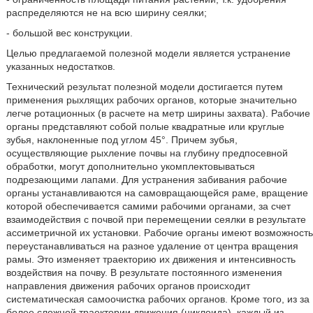
распределяются не на всю ширину сеялки;
- большой вес конструкции.
Целью предлагаемой полезной модели является устранение
указанных недостатков.
Технический результат полезной модели достигается путем
применения рыхлящих рабочих органов, которые значительно
легче ротационных (в расчете на метр ширины захвата). Рабочие
органы представляют собой полые квадратные или круглые
зубья, наклоненные под углом 45°. Причем зубья,
осуществляющие рыхление почвы на глубину предпосевной
обработки, могут дополнительно укомплектовываться
подрезающими лапами. Для устранения забивания рабочие
органы устанавливаются на самовращающейся раме, вращение
которой обеспечивается самими рабочими органами, за счет
взаимодействия с почвой при перемещении сеялки в результате
ассиметричной их установки. Рабочие органы имеют возможность
переустанавливаться на разное удаление от центра вращения
рамы. Это изменяет траекторию их движения и интенсивность
воздействия на почву. В результате постоянного изменения
направления движения рабочих органов происходит
систематическая самоочистка рабочих органов. Кроме того, из за
более сложной траектории движения (циклоида), каждый из