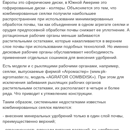
Европы это сферические диски, в Южной Америке это
гофрированные диски - колтеры. Объясняется это тем, что
комбинированные сеялки получили наибольшее
распространение при использовании минимизированных
обработок почвы, так как объединение в одном агрегате сеялки и
орудия предпосевной обработки почвы снижает ее уплотнение. А
ротационные рабочие органы меньше забиваются
растительными остатками, которые накапливаются в верхнем
слое почвы при использовании подобных технологий. Но именно
дисковые рабочие органы обуславливают необходимость
применения отдельных сошников для внесения удобрений.
Есть модели и с рыхлящими рабочими органами, например,
сеялки, выпускаемые фирмой «Агромастер» (www.pk-
agromaster.ru, модель «AGRATOR COMBIDISK»). При этом для
исключения забивания рыхлящих рабочих органов
растительными остатками, их располагают в четыре и более
ряда. Что приводит к утяжелению конструкции.
Таким образом, системными недостатками известных
комбинированных сеялок являются:
- внесение минеральных удобрений только в один слой почвы,
преимущественно верхний;
- ограниченность площади питания растений, т.к. удобрения