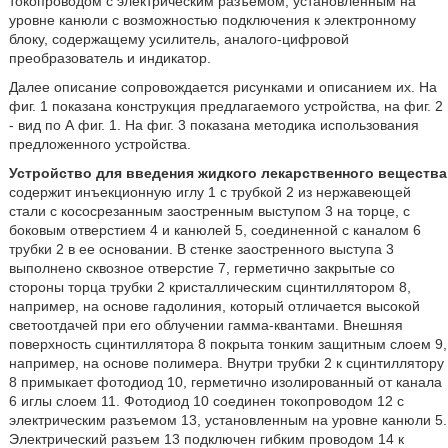
токопроводом с электрическим разъемом, установленным на
уровне канюли с возможностью подключения к электронному
блоку, содержащему усилитель, аналого-цифровой
преобразователь и индикатор.
Далее описание сопровождается рисунками и описанием их. На
фиг. 1 показана конструкция предлагаемого устройства, на фиг. 2
- вид по А фиг. 1. На фиг. 3 показана методика использования
предложенного устройства.
Устройство для введения жидкого лекарственного вещества
содержит инъекционную иглу 1 с трубкой 2 из нержавеющей
стали с кососрезанным заостренным выступом 3 на торце, с
боковым отверстием 4 и канюлей 5, соединенной с каналом 6
трубки 2 в ее основании. В стенке заостренного выступа 3
выполнено сквозное отверстие 7, герметично закрытые со
стороны торца трубки 2 кристаллическим сцинтиллятором 8,
например, на основе гадолиния, который отличается высокой
светоотдачей при его облучении гамма-квантами. Внешняя
поверхность сцинтиллятора 8 покрыта тонким защитным слоем 9,
например, на основе полимера. Внутри трубки 2 к сцинтиллятору
8 примыкает фотодиод 10, герметично изолированный от канала
6 иглы слоем 11. Фотодиод 10 соединен токопроводом 12 с
электрическим разъемом 13, установленным на уровне канюли 5.
Электрический разъем 13 подключен гибким проводом 14 к