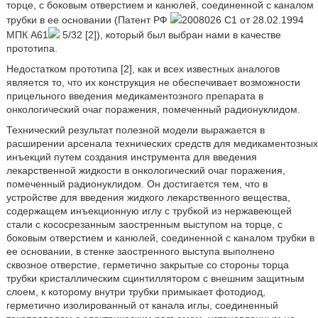
торце, с боковым отверстием и канюлей, соединенной с каналом
трубки в ее основании (Патент РФ
2008026 С1 от 28.02.1994
МПК А61
5/32 [2]), который был выбран нами в качестве
прототипа.
Недостатком прототипа [2], как и всех известных аналогов
является то, что их конструкция не обеспечивает возможности
прицельного введения медикаментозного препарата в
онкологический очаг поражения, помеченный радионуклидом.
Технический результат полезной модели выражается в
расширении арсенала технических средств для медикаментозных
инъекций путем создания инструмента для введения
лекарственной жидкости в онкологический очаг поражения,
помеченный радионуклидом. Он достигается тем, что в
устройстве для введения жидкого лекарственного вещества,
содержащем инъекционную иглу с трубкой из нержавеющей
стали с кососрезанным заостренным выступом на торце, с
боковым отверстием и канюлей, соединенной с каналом трубки в
ее основании, в стенке заостренного выступа выполнено
сквозное отверстие, герметично закрытые со стороны торца
трубки кристаллическим сцинтиллятором с внешним защитным
слоем, к которому внутри трубки примыкает фотодиод,
герметично изолированный от канала иглы, соединенный