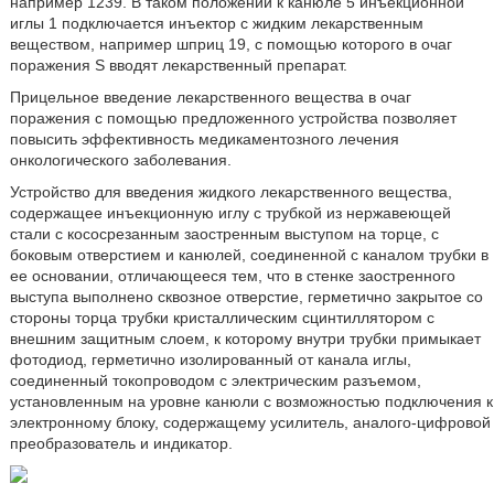
например 1239. В таком положении к канюле 5 инъекционной
иглы 1 подключается инъектор с жидким лекарственным
веществом, например шприц 19, с помощью которого в очаг
поражения S вводят лекарственный препарат.
Прицельное введение лекарственного вещества в очаг
поражения с помощью предложенного устройства позволяет
повысить эффективность медикаментозного лечения
онкологического заболевания.
Устройство для введения жидкого лекарственного вещества,
содержащее инъекционную иглу с трубкой из нержавеющей
стали с кососрезанным заостренным выступом на торце, с
боковым отверстием и канюлей, соединенной с каналом трубки в
ее основании, отличающееся тем, что в стенке заостренного
выступа выполнено сквозное отверстие, герметично закрытое со
стороны торца трубки кристаллическим сцинтиллятором с
внешним защитным слоем, к которому внутри трубки примыкает
фотодиод, герметично изолированный от канала иглы,
соединенный токопроводом с электрическим разъемом,
установленным на уровне канюли с возможностью подключения к
электронному блоку, содержащему усилитель, аналого-цифровой
преобразователь и индикатор.