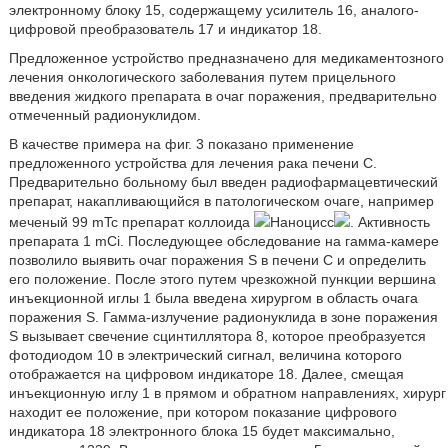
электронному блоку 15, содержащему усилитель 16, аналого-
цифровой преобразователь 17 и индикатор 18.
Предложенное устройство предназначено для медикаментозного
лечения онкологического заболевания путем прицельного
введения жидкого препарата в очаг поражения, предварительно
отмеченный радионуклидом.
В качестве примера на фиг. 3 показано применение
предложенного устройства для лечения рака печени С.
Предварительно больному был введен радиофармацевтический
препарат, накапливающийся в патологическом очаге, например
меченый 99 mTc препарат коллоида
Наноцисс
. Активность
препарата 1 mCi. Последующее обследование на гамма-камере
позволило выявить очаг поражения S в печени С и определить
его положение. После этого путем чрезкожной пункции вершина
инъекционной иглы 1 была введена хирургом в область очага
поражения S. Гамма-излучение радионуклида в зоне поражения
S вызывает свечение сцинтиллятора 8, которое преобразуется
фотодиодом 10 в электрический сигнал, величина которого
отображается на цифровом индикаторе 18. Далее, смещая
инъекционную иглу 1 в прямом и обратном направлениях, хирург
находит ее положение, при котором показание цифрового
индикатора 18 электронного блока 15 будет максимально,