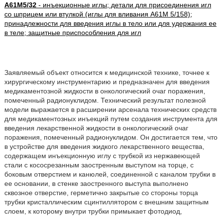
A61M5/32
- инъекционные иглы; детали для присоединения игл
со шприцем или втулкой (иглы для вливания A61M 5/158);
принадлежности для введения иглы в тело или для удержания ее
в теле; защитные приспособления для игл
Заявляемый объект относится к медицинской технике, точнее к
хирургическому инструментарию и предназначен для введения
медикаментозной жидкости в онкологический очаг поражения,
помеченный радионуклидом. Технический результат полезной
модели выражается в расширении арсенала технических средств
для медикаментозных инъекций путем создания инструмента для
введения лекарственной жидкости в онкологический очаг
поражения, помеченный радионуклидом. Он достигается тем, что
в устройстве для введения жидкого лекарственного вещества,
содержащем инъекционную иглу с трубкой из нержавеющей
стали с кососрезанным заостренным выступом на торце, с
боковым отверстием и канюлей, соединенной с каналом трубки в
ее основании, в стенке заостренного выступа выполнено
сквозное отверстие, герметично закрытые со стороны торца
трубки кристаллическим сцинтиллятором с внешним защитным
слоем, к которому внутри трубки примыкает фотодиод,