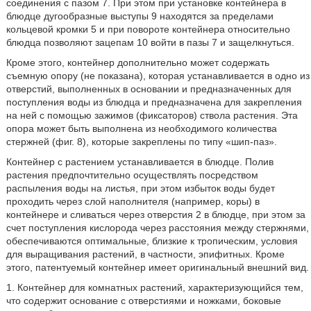
соединения с пазом 7. При этом при установке контейнера в
блюдце дугообразные выступы 9 находятся за пределами
кольцевой кромки 5 и при повороте контейнера относительно
блюдца позволяют зацепам 10 войти в пазы 7 и защелкнуться.
Кроме этого, контейнер дополнительно может содержать
съемную опору (не показана), которая устанавливается в одно из
отверстий, выполненных в основании и предназначенных для
поступления воды из блюдца и предназначена для закрепления
на ней с помощью зажимов (фиксаторов) ствола растения. Эта
опора может быть выполнена из необходимого количества
стержней (фиг. 8), которые закреплены по типу «шип-паз».
Контейнер с растением устанавливается в блюдце. Полив
растения предпочтительно осуществлять посредством
распыления воды на листья, при этом избыток воды будет
проходить через слой наполнителя (например, коры) в
контейнере и сливаться через отверстия 2 в блюдце, при этом за
счет поступления кислорода через расстояния между стержнями,
обеспечиваются оптимальные, близкие к тропическим, условия
для выращивания растений, в частности, эпифитных. Кроме
этого, патентуемый контейнер имеет оригинальный внешний вид.
1. Контейнер для комнатных растений, характеризующийся тем,
что содержит основание с отверстиями и ножками, боковые