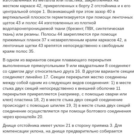
жестком каркасе 42, прикрепленных к борту 2 отстойника и к его
центральной опоре 1. Возникающий при этом зазор 40 в
вертикальной плоскости герметизируется при помощи ленточных
щеток 43 и полос 44 изготовленных из плотной
водопаронепроницаемой ткани (брезент, ПВХ, синтетическая
ткань) или резины. Полосы 44 закрепляются при помощи
прижимных планок 37 к незакрепленным краям каркасов 42, а
ленточные щетки 43 крепятся непосредственно к свободным
краям полос 35.
В одном из вариантов секции плавающего перекрытия
выполненные прямоугольными 9 или квадратными 8 соединяют
со сдвигом друг относительно друга 16. В другом варианте секции
соединяют линейно 17. Секции перекрытия жестко соединены
между собой одним из следующих видов соединения: 1) в месте
стыка двух секций непосредственно к внешней оболочке 11
перекрытия прикрепляется (например, с помощью сварки или
клея) пластина 18, 2) в месте стыка двух секций соединение
происходит с помощью шпилек 19, 3) в месте стыка двух секций
соединение осуществляется при помощи болтового соединения
через кронштейн 20.
Днище отстойника имеет уклон 21 в сторону приямка 3. Для
компенсации уклона, на днище предварительно собирается