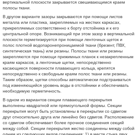
вертикальной плоскости закрывается свешивающимся краем
полосы ткани.
В другом варианте зазоры закрываются при помощи листов
металла или пластика, закрепляемых на жестких каркасах,
прикрепляемых соответственно к борту отстойника и к его
центральной опоре. Возникающий при этом зазор в вертикальной
плоскости герметизируется при помощи ленточных щеток и
полос плотной водопаронепроницаемой ткани (брезент, ПВХ,
синтетическая ткань) или резины. Полосы ткани или резины
закрепляются при помощи прижимных планок к незакрепленным
краям каркасов, а ленточные щетки, непосредственно
касающиеся поверхности плавающего кольца, крепятся
непосредственно к свободным краям полос ткани или резины.
Таким образом, щетки способны автоматически подстраиваться
под изменяющийся уровень воды в отстойники и обеспечивать
необходимую герметичность.
В одном из вариантов секции плавающего перекрытия
выполнены квадратной или прямоугольной формы. Секции
перекрытия могут быть установлены в перекрытии со сдвигом
друг относительно друга или линейно без сдвигов. Расположение
со сдвигом обеспечивает более прочное соединения секций
между собой. Секции перекрытия жестко соединены между собой
одним из следующих видов соединения: 1) в месте стыка двух