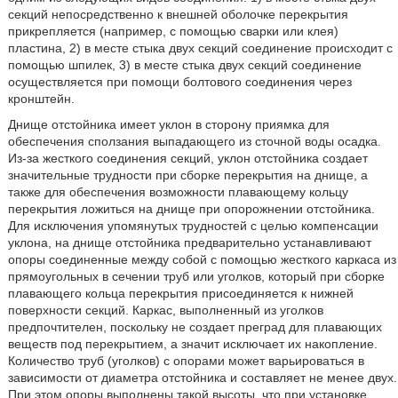
секций непосредственно к внешней оболочке перекрытия
прикрепляется (например, с помощью сварки или клея)
пластина, 2) в месте стыка двух секций соединение происходит с
помощью шпилек, 3) в месте стыка двух секций соединение
осуществляется при помощи болтового соединения через
кронштейн.
Днище отстойника имеет уклон в сторону приямка для
обеспечения сползания выпадающего из сточной воды осадка.
Из-за жесткого соединения секций, уклон отстойника создает
значительные трудности при сборке перекрытия на днище, а
также для обеспечения возможности плавающему кольцу
перекрытия ложиться на днище при опорожнении отстойника.
Для исключения упомянутых трудностей с целью компенсации
уклона, на днище отстойника предварительно устанавливают
опоры соединенные между собой с помощью жесткого каркаса из
прямоугольных в сечении труб или уголков, который при сборке
плавающего кольца перекрытия присоединяется к нижней
поверхности секций. Каркас, выполненный из уголков
предпочтителен, поскольку не создает преград для плавающих
веществ под перекрытием, а значит исключает их накопление.
Количество труб (уголков) с опорами может варьироваться в
зависимости от диаметра отстойника и составляет не менее двух.
При этом опоры выполнены такой высоты, что при установке