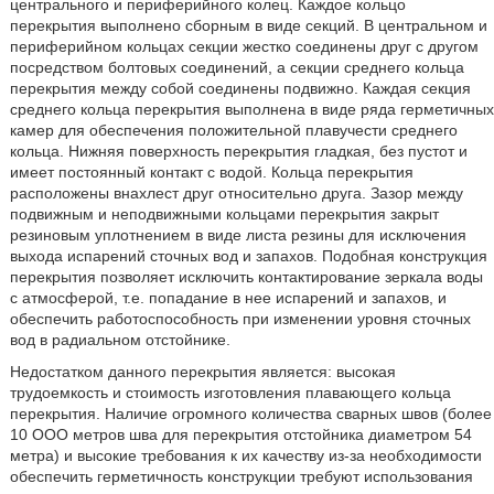
центрального и периферийного колец. Каждое кольцо
перекрытия выполнено сборным в виде секций. В центральном и
периферийном кольцах секции жестко соединены друг с другом
посредством болтовых соединений, а секции среднего кольца
перекрытия между собой соединены подвижно. Каждая секция
среднего кольца перекрытия выполнена в виде ряда герметичных
камер для обеспечения положительной плавучести среднего
кольца. Нижняя поверхность перекрытия гладкая, без пустот и
имеет постоянный контакт с водой. Кольца перекрытия
расположены внахлест друг относительно друга. Зазор между
подвижным и неподвижными кольцами перекрытия закрыт
резиновым уплотнением в виде листа резины для исключения
выхода испарений сточных вод и запахов. Подобная конструкция
перекрытия позволяет исключить контактирование зеркала воды
с атмосферой, т.е. попадание в нее испарений и запахов, и
обеспечить работоспособность при изменении уровня сточных
вод в радиальном отстойнике.
Недостатком данного перекрытия является: высокая
трудоемкость и стоимость изготовления плавающего кольца
перекрытия. Наличие огромного количества сварных швов (более
10 ООО метров шва для перекрытия отстойника диаметром 54
метра) и высокие требования к их качеству из-за необходимости
обеспечить герметичность конструкции требуют использования