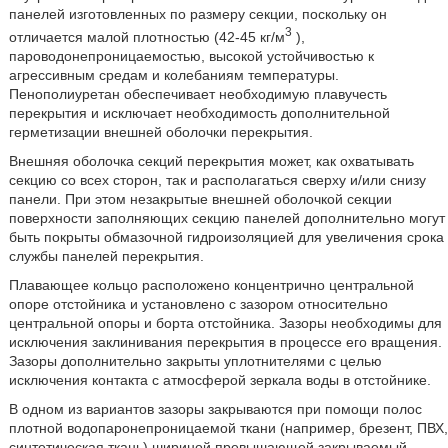
панелей изготовленных по размеру секции, поскольку он
3
отличается малой плотностью (42-45 кг/м
),
пароводонепроницаемостью, высокой устойчивостью к
агрессивным средам и колебаниям температуры.
Пенополиуретан обеспечивает необходимую плавучесть
перекрытия и исключает необходимость дополнительной
герметизации внешней оболочки перекрытия.
Внешняя оболочка секций перекрытия может, как охватывать
секцию со всех сторон, так и располагаться сверху и/или снизу
панели. При этом незакрытые внешней оболочкой секции
поверхности заполняющих секцию панелей дополнительно могут
быть покрыты обмазочной гидроизоляцией для увеличения срока
службы панелей перекрытия.
Плавающее кольцо расположено концентрично центральной
опоре отстойника и установлено с зазором относительно
центральной опоры и борта отстойника. Зазоры необходимы для
исключения заклинивания перекрытия в процессе его вращения.
Зазоры дополнительно закрыты уплотнителями с целью
исключения контакта с атмосферой зеркала воды в отстойнике.
В одном из вариантов зазоры закрываются при помощи полос
плотной водопаронепроницаемой ткани (например, брезент, ПВХ,
синтетическая ткань) шириной превышающей закрываемый