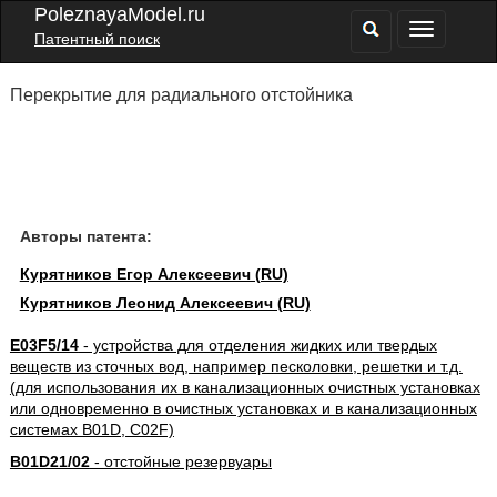
PoleznayaModel.ru
Патентный поиск
Перекрытие для радиального отстойника
Авторы патента:
Курятников Егор Алексеевич (RU)
Курятников Леонид Алексеевич (RU)
E03F5/14
- устройства для отделения жидких или твердых
веществ из сточных вод, например песколовки, решетки и т.д.
(для использования их в канализационных очистных установках
или одновременно в очистных установках и в канализационных
системах B01D, C02F)
B01D21/02
- отстойные резервуары