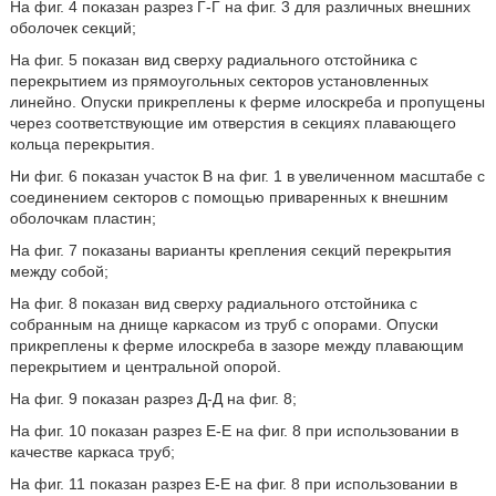
На фиг. 4 показан разрез Г-Г на фиг. 3 для различных внешних
оболочек секций;
На фиг. 5 показан вид сверху радиального отстойника с
перекрытием из прямоугольных секторов установленных
линейно. Опуски прикреплены к ферме илоскреба и пропущены
через соответствующие им отверстия в секциях плавающего
кольца перекрытия.
Ни фиг. 6 показан участок В на фиг. 1 в увеличенном масштабе с
соединением секторов с помощью приваренных к внешним
оболочкам пластин;
На фиг. 7 показаны варианты крепления секций перекрытия
между собой;
На фиг. 8 показан вид сверху радиального отстойника с
собранным на днище каркасом из труб с опорами. Опуски
прикреплены к ферме илоскреба в зазоре между плавающим
перекрытием и центральной опорой.
На фиг. 9 показан разрез Д-Д на фиг. 8;
На фиг. 10 показан разрез Е-Е на фиг. 8 при использовании в
качестве каркаса труб;
На фиг. 11 показан разрез Е-Е на фиг. 8 при использовании в