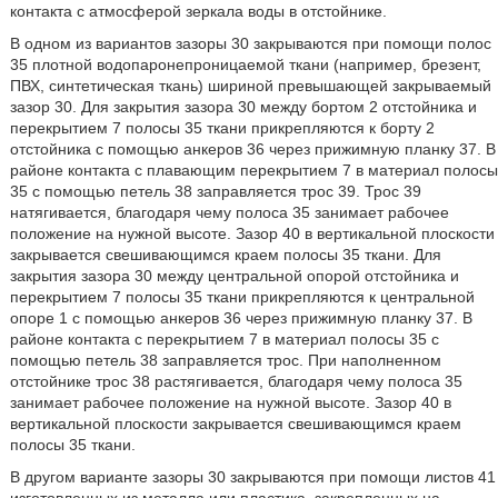
контакта с атмосферой зеркала воды в отстойнике.
В одном из вариантов зазоры 30 закрываются при помощи полос
35 плотной водопаронепроницаемой ткани (например, брезент,
ПВХ, синтетическая ткань) шириной превышающей закрываемый
зазор 30. Для закрытия зазора 30 между бортом 2 отстойника и
перекрытием 7 полосы 35 ткани прикрепляются к борту 2
отстойника с помощью анкеров 36 через прижимную планку 37. В
районе контакта с плавающим перекрытием 7 в материал полосы
35 с помощью петель 38 заправляется трос 39. Трос 39
натягивается, благодаря чему полоса 35 занимает рабочее
положение на нужной высоте. Зазор 40 в вертикальной плоскости
закрывается свешивающимся краем полосы 35 ткани. Для
закрытия зазора 30 между центральной опорой отстойника и
перекрытием 7 полосы 35 ткани прикрепляются к центральной
опоре 1 с помощью анкеров 36 через прижимную планку 37. В
районе контакта с перекрытием 7 в материал полосы 35 с
помощью петель 38 заправляется трос. При наполненном
отстойнике трос 38 растягивается, благодаря чему полоса 35
занимает рабочее положение на нужной высоте. Зазор 40 в
вертикальной плоскости закрывается свешивающимся краем
полосы 35 ткани.
В другом варианте зазоры 30 закрываются при помощи листов 41
изготовленных из металла или пластика, закрепленных на