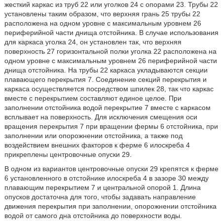
жесткий каркас из труб 22 или уголков 24 с опорами 23. Трубы 22
установлены таким образом, что верхняя грань 25 трубы 22
расположена на одном уровне с максимальным уровнем 26
периферийной части днища отстойника. В случае использования
для каркаса уголка 24, он установлен так, что верхняя
поверхность 27 горизонтальной полки уголка 22 расположена на
одном уровне с максимальным уровнем 26 периферийной части
днища отстойника. На трубы 22 каркаса укладываются секции
плавающего перекрытия 7. Соединение секций перекрытия и
каркаса осуществляется посредством шпилек 28, так что каркас
вместе с перекрытием составляют единое целое. При
заполнении отстойника водой перекрытие 7 вместе с каркасом
всплывает на поверхность. Для исключения смещения оси
вращения перекрытия 7 при вращении фермы 6 отстойника, при
заполнении или опорожнении отстойника, а также под
воздействием внешних факторов к ферме 6 илоскреба 4
прикреплены центровочные опуски 29.
В одном из вариантов центровочные опуски 29 крепятся к ферме
6 установленного в отстойнике илоскреба 4 в зазоре 30 между
плавающим перекрытием 7 и центральной опорой 1. Длина
опусков достаточна для того, чтобы задавать направление
движения перекрытия при заполнении, опорожнении отстойника
водой от самого дна отстойника до поверхности воды.