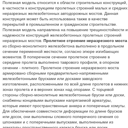
Полезная модель относится к области строительных конструкций,
в частности к конструкциям пролетных строений малых и средних
неразрезных железобетонных автодорожных мостов. Данная
конструкция может быть использована также в качестве
перекрытий в промышленном и гражданском строительстве.
Полезная модель направлена на повышение трещиностойкости и
надежности конструкций железобетонных пролетных строений
неразрезных мостов.
Пролетное строение неразрезного моста
из сборно-монолитного железобетона выполнено в продольном
сечении переменной жесткости, согласно эпюре изгибающих
моментов. В поперечном сечении пролетное строение в
середине пролета выполнено таврового профиля, в опорном
сечении - плитного. Пролетное строение неразрезного моста
армировано сборными предварительно-напряженными
железобетонными брусками или досками заводского
изготовления, расположенными по всей длине пролетов в нижних
зонах пролета и в верхних зонах над опорами. С торцевой
стороны сборно-монолитные железобетонные бруски или доски,
снабжены концевыми выпусками напрягаемой арматуры,
которые имеют пространственные анкера и поперечные хомуты.
Для обеспечения совместности деформации по длине брусков
или досок, они выполнены сложного поперечного сечения со
шпонками и с поперечными выпусками, выполненными из
арматуры пространственного каркаса бруска или доски.