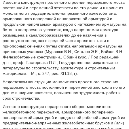
Известна конструкция пролетного строения неразрезного моста
постоянной и переменной жесткости по его длине и ширине из
монолитного предварительно-напряженного железобетона,
армированного поперечной ненапряженной арматурой и
продольной напрягаемой арматурой с натяжением арматуры на
бетон в построечных условиях, когда напрягаемая арматура
размещена в каналообразователях до ее натяжения в
растянутых зонах, как в средней части пролетов, так и в
приопорных сечениях путем отгиба напрягаемой арматуры на
приопорных участках (Мурашсв В.И., Сигалов Э.Е., Байков В.Н.
Железобетонные конструкции., Общий курс. / Под редакцией
д.т.н, проф. Пастернака П.Л., Государственное издательство
литературы по строительству, архитектуре и строительным
материалам. - М., с. 247, рис. ХП.18, г).
Недостатком конструкции монолитного пролетного строения
неразрезного моста постоянной и переменной жесткости по его
длине и ширине является, повышенная трудоемкость работ и
срок строительства.
Известно конструкция неразрезного сборно-монолитного
железобетонного перекрытия, армированного поперечной
ненапрягаемой арматурой и продольной рабочей арматурой из
предварительно-напряженных железобетонных брусков и (или)
досок заводского изготовления, расположенные по всей длине