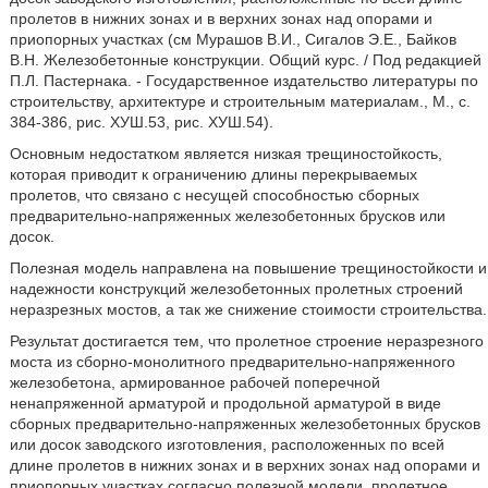
пролетов в нижних зонах и в верхних зонах над опорами и
приопорных участках (см Мурашов В.И., Сигалов Э.Е., Байков
В.Н. Железобетонные конструкции. Общий курс. / Под редакцией
П.Л. Пастернака. - Государственное издательство литературы по
строительству, архитектуре и строительным материалам., М., с.
384-386, рис. ХУШ.53, рис. ХУШ.54).
Основным недостатком является низкая трещиностойкость,
которая приводит к ограничению длины перекрываемых
пролетов, что связано с несущей способностью сборных
предварительно-напряженных железобетонных брусков или
досок.
Полезная модель направлена на повышение трещиностойкости и
надежности конструкций железобетонных пролетных строений
неразрезных мостов, а так же снижение стоимости строительства.
Результат достигается тем, что пролетное строение неразрезного
моста из сборно-монолитного предварительно-напряженного
железобетона, армированное рабочей поперечной
ненапряженной арматурой и продольной арматурой в виде
сборных предварительно-напряженных железобетонных брусков
или досок заводского изготовления, расположенных по всей
длине пролетов в нижних зонах и в верхних зонах над опорами и
приопорных участках согласно полезной модели, пролетное