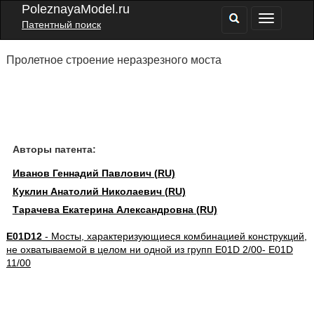
PoleznayaModel.ru
Патентный поиск
Пролетное строение неразрезного моста
Авторы патента:
Иванов Геннадий Павлович (RU)
Куклин Анатолий Николаевич (RU)
Тарачева Екатерина Александровна (RU)
E01D12
- Мосты, характеризующиеся комбинацией конструкций,
не охватываемой в целом ни одной из групп E01D 2/00- E01D
11/00