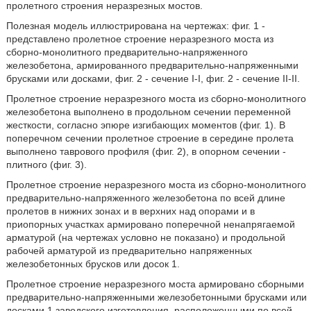
пролетного строения неразрезных мостов.
Полезная модель иллюстрирована на чертежах: фиг. 1 -
представлено пролетное строение неразрезного моста из
сборно-монолитного предварительно-напряженного
железобетона, армированного предварительно-напряженными
брусками или досками, фиг. 2 - сечение I-I, фиг. 2 - сечение II-II.
Пролетное строение неразрезного моста из сборно-монолитного
железобетона выполнено в продольном сечении переменной
жесткости, согласно эпюре изгибающих моментов (фиг. 1). В
поперечном сечении пролетное строение в середине пролета
выполнено таврового профиля (фиг. 2), в опорном сечении -
плитного (фиг. 3).
Пролетное строение неразрезного моста из сборно-монолитного
предварительно-напряженного железобетона по всей длине
пролетов в нижних зонах и в верхних над опорами и в
приопорных участках армировано поперечной ненапрягаемой
арматурой (на чертежах условно не показано) и продольной
рабочей арматурой из предварительно напряженных
железобетонных брусков или досок 1.
Пролетное строение неразрезного моста армировано сборными
предварительно-напряженными железобетонными брусками или
досками 1 заводского изготовления, расположенными по всей