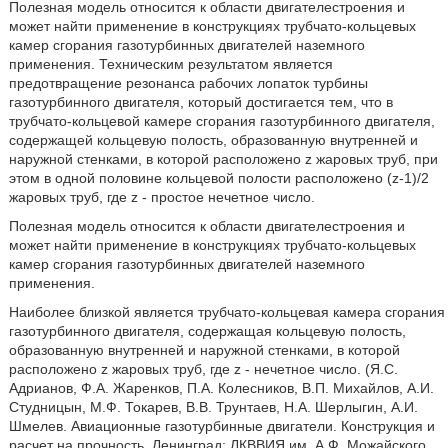
Полезная модель относится к области двигателестроения и
может найти применение в конструкциях трубчато-кольцевых
камер сгорания газотурбинных двигателей наземного
применения. Техническим результатом является
предотвращение резонанса рабочих лопаток турбины
газотурбинного двигателя, который достигается тем, что в
трубчато-кольцевой камере сгорания газотурбинного двигателя,
содержащей кольцевую полость, образованную внутренней и
наружной стенками, в которой расположено z жаровых труб, при
этом в одной половине кольцевой полости расположено (z-1)/2
жаровых труб, где z - простое нечетное число.
Полезная модель относится к области двигателестроения и
может найти применение в конструкциях трубчато-кольцевых
камер сгорания газотурбинных двигателей наземного
применения.
Наиболее близкой является трубчато-кольцевая камера сгорания
газотурбинного двигателя, содержащая кольцевую полость,
образованную внутренней и наружной стенками, в которой
расположено z жаровых труб, где z - нечетное число. (Я.С.
Адрианов, Ф.А. Жаренков, П.А. Колесников, В.П. Михайлов, А.И.
Студницын, М.Ф. Токарев, В.В. Трунтаев, Н.А. Шерлыгин, А.И.
Шмелев. Авиационные газотурбинные двигатели. Конструкция и
расчет на прочность. Ленинград: ЛКВВИЯ им. А.Ф. Можайского,