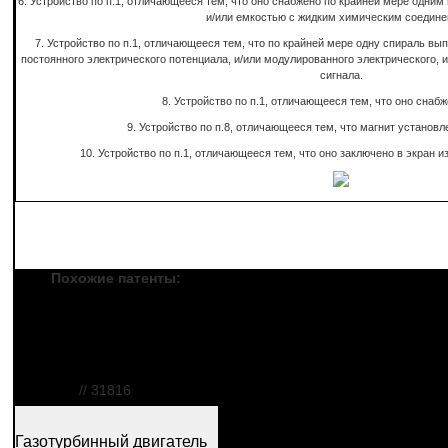
6. Устройство по п.1, отличающееся тем, что оно снабжено по крайней мере одни
и/или емкостью с жидким химическим соедине
7. Устройство по п.1, отличающееся тем, что по крайней мере одну спираль в
постоянного электрического потенциала, и/или модулированного электрического, и
сигнала.
8. Устройство по п.1, отличающееся тем, что оно снаб
9. Устройство по п.8, отличающееся тем, что магнит установл
10. Устройство по п.1, отличающееся тем, что оно заключено в экран и
Похожие патенты:
Газотурбинный двигатель
нк-38ст, компрессор,
камера сгорания,
турбина
// 31816
Газотурбинный двигатель