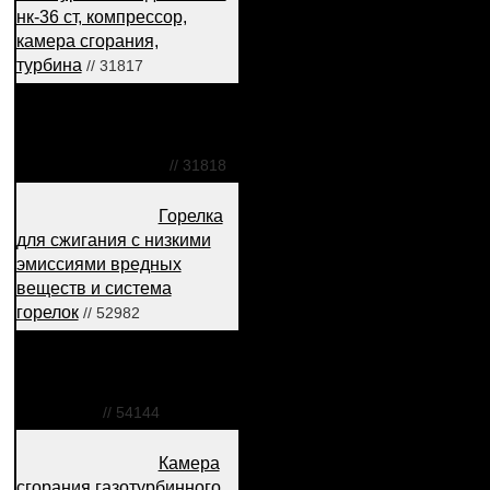
нк-36 ст, компрессор,
камера сгорания,
турбина
// 31817
Газотурбинный двигатель
нк-37, компрессор, камера
сгорания, турбина
// 31818
Горелка
для сжигания с низкими
эмиссиями вредных
веществ и система
горелок
// 52982
Кольцевая камера
сгорания газотурбинного
двигателя
// 54144
Камера
сгорания газотурбинного