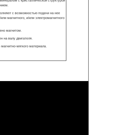
м минералом с кристаллической структурой
нием.
ыполняют с возможностью подачи на нее
/или магнитного, и/или электромагнитного
жено магнитом.
ен на валу двигателя.
з магнитно-мягкого материала.