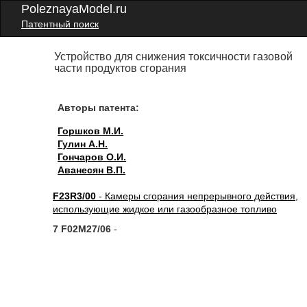
PoleznayaModel.ru
Патентный поиск
Устройство для снижения токсичности газовой
части продуктов сгорания
Авторы патента:
Горшков М.И.
Гулин А.Н.
Гончаров О.И.
Аванесян В.П.
F23R3/00
- Камеры сгорания непрерывного действия,
использующие жидкое или газообразное топливо
7 F02M27/06
-