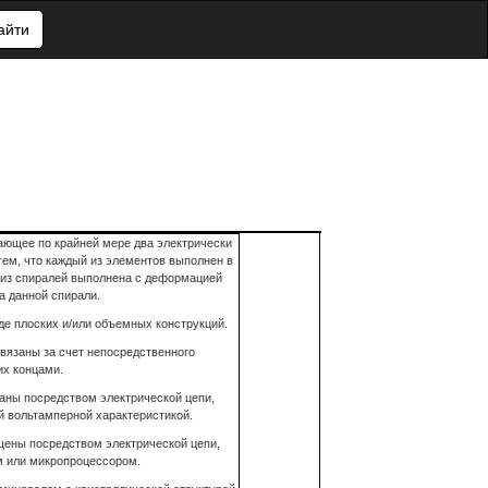
айти
чающее по крайней мере два электрически
ем, что каждый из элементов выполнен в
а из спиралей выполнена с деформацией
а данной спирали.
иде плоских и/или объемных конструкций.
связаны за счет непосредственного
их концами.
заны посредством электрической цепи,
й вольтамперной характеристикой.
бщены посредством электрической цепи,
м или микропроцессором.