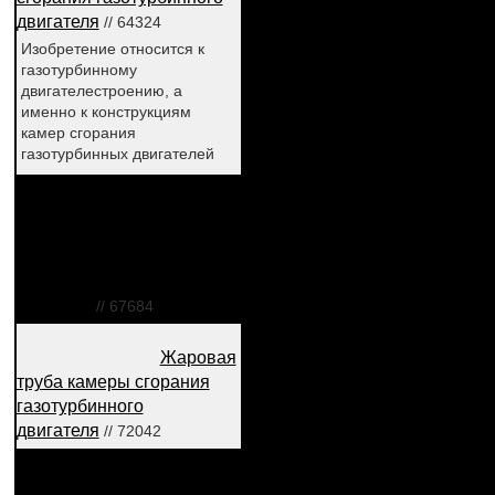
двигателя
// 64324
Изобретение относится к
газотурбинному
двигателестроению, а
именно к конструкциям
камер сгорания
газотурбинных двигателей
Гомогенизатор
топливовоздушной смеси
для инжекторного
двигателя внутреннего
сгорания
// 67684
Жаровая
труба камеры сгорания
газотурбинного
двигателя
// 72042
Устройство для дожигания