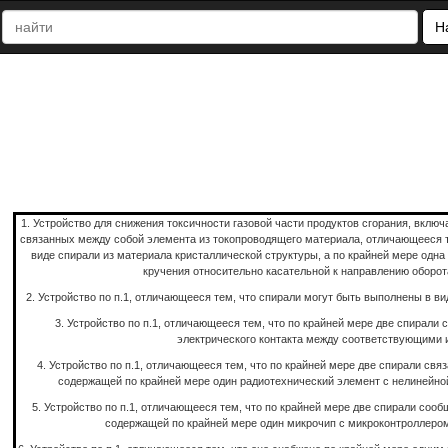
Н
1. Устройство для снижения токсичности газовой части продуктов сгорания, вклю
связанных между собой элемента из токопроводящего материала, отличающееся т
виде спирали из материала кристаллической структуры, а по крайней мере одн
кручения относительно касательной к направлению оборот
2. Устройство по п.1, отличающееся тем, что спирали могут быть выполнены в в
3. Устройство по п.1, отличающееся тем, что по крайней мере две спирали 
электрического контакта между соответствующими 
4. Устройство по п.1, отличающееся тем, что по крайней мере две спирали свя
содержащей по крайней мере один радиотехнический элемент с нелинейно
5. Устройство по п.1, отличающееся тем, что по крайней мере две спирали соо
содержащей по крайней мере один микрочип с микроконтроллеро