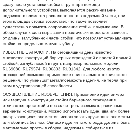
сразу после установки стойки в грунт при помощи
дополнительного устройства выполняется расклинивание
подвижного элемента расположенного в подземной части, при
этом площадь стойки возрастает, что также позволяет
существенно повысить сопротивление стойки к вырыванию. В
обоих случаях сила вырывания практически перестает зависеть
от длины заглубленной части стойки, что позволяет устанавливать
стойки на предельно малую глубину.
ИЗВЕСТНЫЕ АНАЛОГИ. На сегодняшний день известно
множество конструкций барьерных ограждений с простой прямой
стойкой, заглубляемой в грунт, например полезные модели
RU69086, RU79574, RU90803, RU91342. Для любого из этих
ограждений возможно применение описываемого технического
решения, что уменьшит металлоемкость изделия, не теряя при
этом в удерживающей способности.
ОСУЩЕСТВЛЕНИЕ ИЗОБРЕТЕНИЯ. Применение идеи анкера
или гарпуна в конструкции стойки барьерного ограждения
отличается простотой и позволяет реализовывать различные
варианты конструкций. Можно использовать один, два или более
раскрывающихся элементов, использовать пружинные элементы
или обойтись без них. Однако изделия такого рода, должны быть
максимально просты в сборке, надежны и собираться из