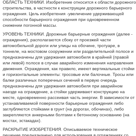
ОБЛАСТЬ ТЕХНИКИ. Изобретение относится к области дорожного
строительства, в частности к конструкции дорожного барьерного
ограждения. Цель изобретения -увеличение удерживающей
способности барьерного ограждения при одновременном
снижении погонной массы.
УРОВЕНЬ ТЕХНИКИ. Дорожные барьерные ограждения (далее -
ограждения), располагаются сбоку от проезжей части
автомобильной дороги или улицы на обочине, тротуаре, в
тоннеле, на мостовом сооружении или разделительной полосе и
предназначены для удержания автомобиля в крайней (правой
или левой) полосе в случае аварийного изменения направления
движения. Ограждения, как правило, имеют вертикальные стойки
и горизонтальные элементы: тросовые или балочные. Тросы или
балки различных поперечных сечений в первую очередь
предназначены для удержания автомобиля при аварийном
наезде на ограждение, а стойки удерживают конструкцию на
месте, одновременно рассеивая часть энергии. В зависимости от
устанавливаемой поверхности барьерные ограждения либо
заглубляются стойками в грунт (на дорогах, обочинах), либо
закрепляются анкерными болтами к бетонному основанию (на
мостах, эстакадах).
РАСКРЫТИЕ ИЗОБРЕТЕНИЯ. Описываемое техническое
решение предназначено для использования в ограждениях со