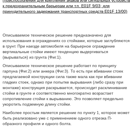
(приспособления для крепления знаков или сигнальных устройств
к предохранительным барьерам или т.п. E01F 9/03; для
принудительного задержания транспортных средств E01F 13/00)
Описываемое техническое решение предназначено для
использования в ограждениях со стойками, которые заглубляются
в грунт. При наезде автомобиля на барьерное ограждение
вертикальные стойки имеют тенденцию выдергиваться
(вырываться) из грунта (Фиг.1).
Описываемое техническое решение работает по принципу
гарпуна (Фиг.2) или анкера (Фиг.3). То есть при вбивании стоек
предлагаемой конструкции сила также мала как при вбивании
гладких стоек, однако при попытке вырывания (либо сразу при
монтаже) конструкция раскрывается, происходит расклинивание
стойки в грунте и соответственно многократно возрастает
сопротивление стойки к вырыванию. Это позволяет предельно
укоротить подземную длину стойки.
Наиболее простым является решение по пункту 1, которое может
быть реализовано уже с применением одного отрезка П-
образного профиля и одного болта.