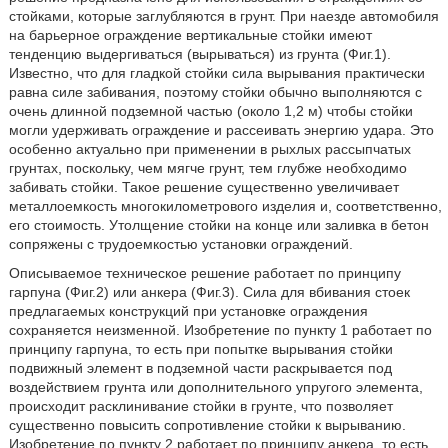
стойками, которые заглубляются в грунт. При наезде автомобиля
на барьерное ограждение вертикальные стойки имеют
тенденцию выдергиваться (вырываться) из грунта (Фиг.1).
Известно, что для гладкой стойки сила вырывания практически
равна силе забивания, поэтому стойки обычно выполняются с
очень длинной подземной частью (около 1,2 м) чтобы стойки
могли удерживать ограждение и рассеивать энергию удара. Это
особенно актуально при применении в рыхлых рассыпчатых
грунтах, поскольку, чем мягче грунт, тем глубже необходимо
забивать стойки. Такое решение существенно увеличивает
металлоемкость многокилометрового изделия и, соответственно,
его стоимость. Утолщение стойки на конце или заливка в бетон
сопряжены с трудоемкостью установки ограждений.
Описываемое техническое решение работает по принципу
гарпуна (Фиг.2) или анкера (Фиг.3). Сила для вбивания стоек
предлагаемых конструкций при установке ограждения
сохраняется неизменной. Изобретение по пункту 1 работает по
принципу гарпуна, то есть при попытке вырывания стойки
подвижный элемент в подземной части раскрывается под
воздействием грунта или дополнительного упругого элемента,
происходит расклинивание стойки в грунте, что позволяет
существенно повысить сопротивление стойки к вырыванию.
Изобретение по пункту 2 работает по принципу анкера, то есть