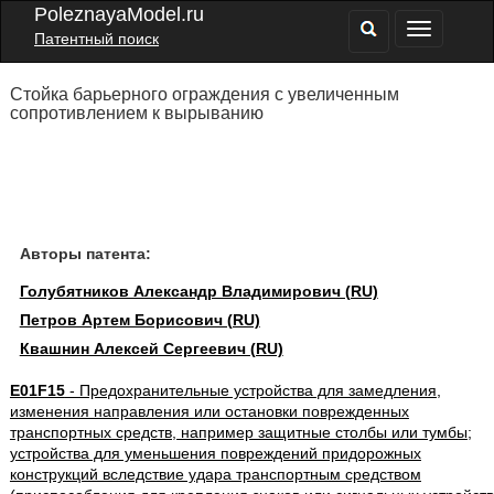
PoleznayaModel.ru
Патентный поиск
Стойка барьерного ограждения с увеличенным
сопротивлением к вырыванию
Авторы патента:
Голубятников Александр Владимирович (RU)
Петров Артем Борисович (RU)
Квашнин Алексей Сергеевич (RU)
E01F15
- Предохранительные устройства для замедления,
изменения направления или остановки поврежденных
транспортных средств, например защитные столбы или тумбы;
устройства для уменьшения повреждений придорожных
конструкций вследствие удара транспортным средством