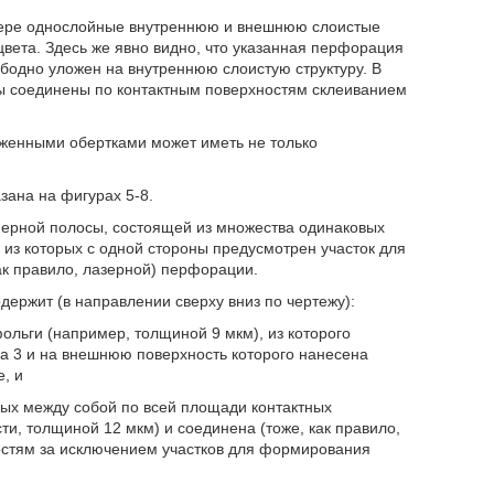
 мере однослойные внутреннюю и внешнюю слоистые
цвета. Здесь же явно видно, что указанная перфорация
ободно уложен на внутреннюю слоистую структуру. В
ры соединены по контактным поверхностям склеиванием
оженными обертками может иметь не только
зана на фигурах 5-8.
омерной полосы, состоящей из множества одинаковых
 из которых с одной стороны предусмотрен участок для
ак правило, лазерной) перфорации.
одержит (в направлении сверху вниз по чертежу):
льги (например, толщиной 9 мкм), из которого
а 3 и на внешнюю поверхность которого нанесена
, и
нных между собой по всей площади контактных
и, толщиной 12 мкм) и соединена (тоже, как правило,
ностям за исключением участков для формирования