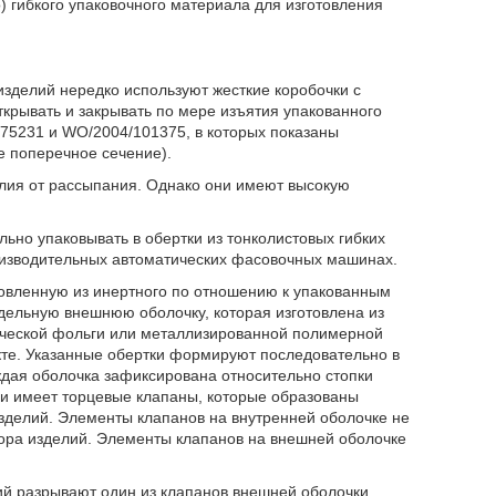
о) гибкого упаковочного материала для изготовления
изделий нередко используют жесткие коробочки с
крывать и закрывать по мере изъятия упакованного
75231 и WO/2004/101375, в которых показаны
е поперечное сечение).
лия от рассыпания. Однако они имеют высокую
но упаковывать в обертки из тонколистовых гибких
изводительных автоматических фасовочных машинах.
овленную из инертного по отношению к упакованным
тдельную внешнюю оболочку, которая изготовлена из
ической фольги или металлизированной полимерной
те. Указанные обертки формируют последовательно в
ждая оболочка зафиксирована относительно стопки
и имеет торцевые клапаны, которые образованы
зделий. Элементы клапанов на внутренней оболочке не
бора изделий. Элементы клапанов на внешней оболочке
й разрывают один из клапанов внешней оболочки,