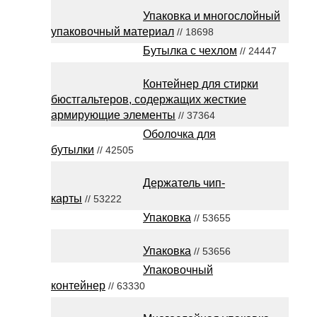
Упаковка и многослойный
упаковочный материал
// 18698
Бутылка с чехлом
// 24447
Контейнер для стирки
бюстгальтеров, содержащих жесткие
армирующие элементы
// 37364
Оболочка для
бутылки
// 42505
Держатель чип-
карты
// 53222
Упаковка
// 53655
Упаковка
// 53656
Упаковочный
контейнер
// 63330