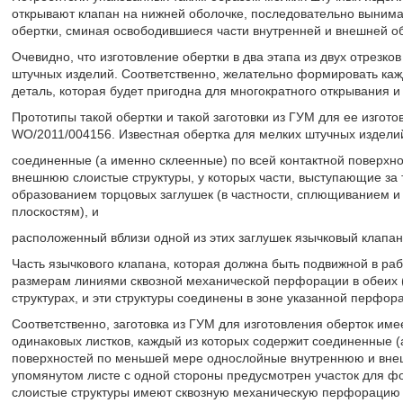
открывают клапан на нижней оболочке, последовательно вынима
обертки, сминая освободившиеся части внутренней и внешней о
Очевидно, что изготовление обертки в два этапа из двух отрезк
штучных изделий. Соответственно, желательно формировать кажд
деталь, которая будет пригодна для многократного открывания и
Прототипы такой обертки и такой заготовки из ГУМ для ее изго
WO/2011/004156. Известная обертка для мелких штучных изделий
соединенные (а именно склеенные) по всей контактной поверх
внешнюю слоистые структуры, у которых части, выступающие за 
образованием торцовых заглушек (в частности, сплющиванием и
плоскостям), и
расположенный вблизи одной из этих заглушек язычковый клапан
Часть язычкового клапана, которая должна быть подвижной в р
размерам линиями сквозной механической перфорации в обеих (т
структурах, и эти структуры соединены в зоне указанной перфо
Соответственно, заготовка из ГУМ для изготовления оберток им
одинаковых листков, каждый из которых содержит соединенные (
поверхностей по меньшей мере однослойные внутреннюю и внеш
упомянутом листе с одной стороны предусмотрен участок для фо
слоистые структуры имеют сквозную механическую перфорацию п