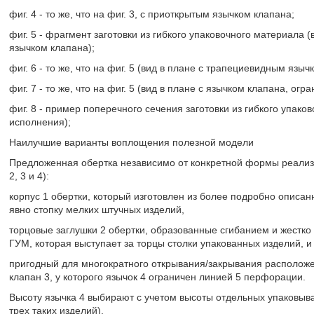
фиг. 4 - то же, что на фиг. 3, с приоткрытым язычком клапана;
фиг. 5 - фрагмент заготовки из гибкого упаковочного материала
язычком клапана);
фиг. 6 - то же, что на фиг. 5 (вид в плане с трапециевидным языч
фиг. 7 - то же, что на фиг. 5 (вид в плане с язычком клапана, ог
фиг. 8 - пример поперечного сечения заготовки из гибкого упак
исполнения);
Наилучшие варианты воплощения полезной модели
Предложенная обертка независимо от конкретной формы реализа
2, 3 и 4):
корпус 1 обертки, который изготовлен из более подробно описан
явно стопку мелких штучных изделий,
торцовые заглушки 2 обертки, образованные сгибанием и жестко
ГУМ, которая выступает за торцы столки упакованных изделий, и
пригодный для многократного открывания/закрывания расположе
клапан 3, у которого язычок 4 ограничен линией 5 перфорации.
Высоту язычка 4 выбирают с учетом высоты отдельных упаковыв
трех таких изделий).