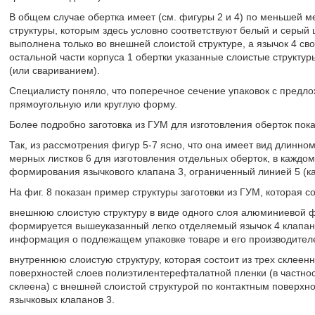
В общем случае обертка имеет (см. фигуры 2 и 4) по меньшей
структуры, которым здесь условно соответствуют белый и серый 
выполнена только во внешней слоистой структуре, а язычок 4 св
остальной части корпуса 1 обертки указанные слоистые структу
(или свариванием).
Специалисту поняло, что поперечное сечение упаковок с предл
прямоугольную или круглую форму.
Более подробно заготовка из ГУМ для изготовления оберток пока
Так, из рассмотрения фигур 5-7 ясно, что она имеет вид длинн
мерных листков 6 для изготовления отдельных оберток, в каждом
формирования язычкового клапана 3, ограниченный линией 5 (к
На фиг. 8 показан пример структуры заготовки из ГУМ, которая с
внешнюю слоистую структуру в виде одного слоя алюминиевой фо
формируется вышеуказанный легко отделяемый язычок 4 клапан
информация о подлежащем упаковке товаре и его производителе
внутреннюю слоистую структуру, которая состоит из трех склее
поверхностей слоев полиэтилентерефталатной пленки (в частност
склеена) с внешней слоистой структурой по контактным поверх
язычковых клапанов 3.