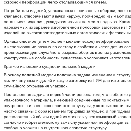
сквозной перфорации легко отслаивающимся клеем.
Потребители изделий, упакованных в описанные обертки, легко 
клапанов, отворачивают язычки наружу, поочередно изымают из
оставшиеся изделия, укладывая язычки на места надрыва. Кроме
нарезаемых из заранее изготовленной полосовой заготовки из Г
изделий на высокопроизводительных автоматических фасовочны
Однако сквозное (и тем более - механическое) перфорирование о
и использование разных по составу и свойствам клеев для их с
предпосылки для случайного разрыва оберток в зонах расположе
конструктивные особенности существенно усложняют изготовлени
Краткое изложение сущности полезной модели
В основу полезной модели положена задача изменением структур
мелких штучных изделий и такую заготовку из ГУМ для изготовл
случайного открывания упаковок.
Поставленная задача в первой части решена тем, что в обертке 
упаковочного материала, имеющей соединенные по контактным
внутреннюю и внешнюю слоистые структуры, у которых части, вы
жестко связаны с образованием торцовых заглушек, и пригодный
расположенный вблизи одной из этих заглушек язычковый клапан
согласно изобретательскому замыслу указанная перфорация выпо
свободно уложен на внутреннюю слоистую структуру.