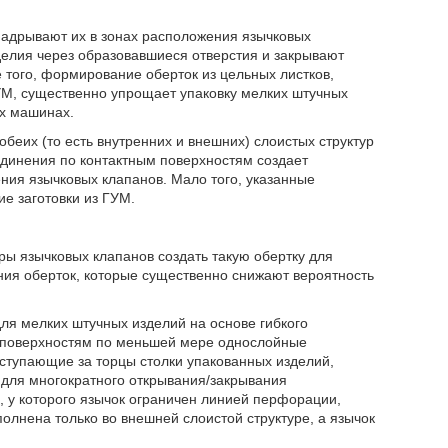
надрывают их в зонах расположения язычковых
делия через образовавшиеся отверстия и закрывают
 того, формирование оберток из цельных листков,
УМ, существенно упрощает упаковку мелких штучных
х машинах.
беих (то есть внутренних и внешних) слоистых структур
оединения по контактным поверхностям создает
ния язычковых клапанов. Мало того, указанные
е заготовки из ГУМ.
ы язычковых клапанов создать такую обертку для
ения оберток, которые существенно снижают вероятность
для мелких штучных изделий на основе гибкого
 поверхностям по меньшей мере однослойные
ступающие за торцы столки упакованных изделий,
 для многократного открывания/закрывания
, у которого язычок ограничен линией перфорации,
лнена только во внешней слоистой структуре, а язычок