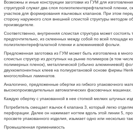
Возможны и иные конструкции заготовки из ГУМ для изготовления
структурой служат два слоя полиэтилентерефталатной пленки, 
участков для формирования язычковых клапанов. При этом пер
сторону наружного слоя внешней слоистой структуры методом о
производителе.
Соответственно, внутренняя слоистая структура может состоять 
предпочтительно, из склеенных между собой по всей площади ко
полиэтилентерефталатной пленки и алюминиевой фольги.
Предложенная заготовка из ГУМ может быть изготовлена в мног
слоистых структур из доступных на рынке полимеров (в том чис
полимерных пленок), металлической (обычно алюминиевой) фольг
двухкомпонентных клеев на полиуретановой основе фирмы Henk
многослойных ламинатов.
Аналогично, предложенные обертки из гибкого упаковочного ма
высокопроизводительных автоматических фасовочных машинах.
Каждую обертку с упакованной в нее стопкой мелких штучных и
Потребитель смещает язычок 4 клапана 3, который легко отделяе
перфорации. Далее он нажимает ногтем вдоль этой линии 5, пр
просвете упакованного изделия, изымает одно или несколько так
Промышленная применимость