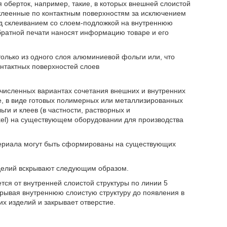
 оберток, например, такие, в которых внешней слоистой
склеенные по контактным поверхностям за исключением
ед склеиванием со слоем-подложкой на внутреннюю
братной печати наносят информацию товаре и его
только из одного слоя алюминиевой фольги или, что
нтактных поверхностей слоев
очисленных вариантах сочетания внешних и внутренних
ле, в виде готовых полимерных или металлизированных
и и клеев (в частности, растворных и
el) на существующем оборудовании для производства
териала могут быть сформированы на существующих
зделий вскрывают следующим образом.
тся от внутренней слоистой структуры по линии 5
орывая внутреннюю слоистую структуру до появления в
их изделий и закрывает отверстие.