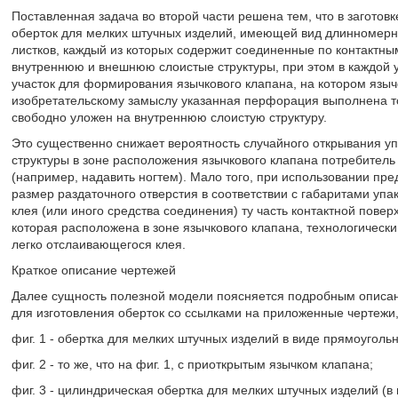
Поставленная задача во второй части решена тем, что в заготовк
оберток для мелких штучных изделий, имеющей вид длинномерн
листков, каждый из которых содержит соединенные по контакт
внутреннюю и внешнюю слоистые структуры, при этом в каждой 
участок для формирования язычкового клапана, на котором язы
изобретательскому замыслу указанная перфорация выполнена тол
свободно уложен на внутреннюю слоистую структуру.
Это существенно снижает вероятность случайного открывания уп
структуры в зоне расположения язычкового клапана потребитель
(например, надавить ногтем). Мало того, при использовании пр
размер раздаточного отверстия в соответствии с габаритами упа
клея (или иного средства соединения) ту часть контактной повер
которая расположена в зоне язычкового клапана, технологически
легко отслаивающегося клея.
Краткое описание чертежей
Далее сущность полезной модели поясняется подробным описан
для изготовления оберток со ссылками на приложенные чертежи,
фиг. 1 - обертка для мелких штучных изделий в виде прямоуголь
фиг. 2 - то же, что на фиг. 1, с приоткрытым язычком клапана;
фиг. 3 - цилиндрическая обертка для мелких штучных изделий (в