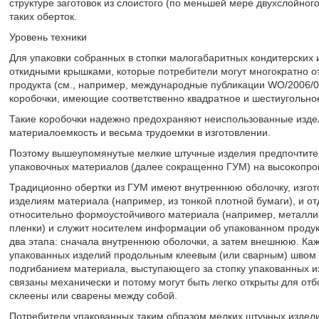
структуре заготовок из слоистого (по меньшей мере двухслойног
таких оберток.
Уровень техники
Для упаковки собранных в стопки малогабаритных кондитерских 
откидными крышками, которые потребители могут многократно от
продукта (см., например, международные публикации WO/2006/0
коробочки, имеющие соответственно квадратное и шестиугольно
Такие коробочки надежно предохраняют неиспользованные изде
материалоемкость и весьма трудоемки в изготовлении.
Поэтому вышеупомянутые мелкие штучные изделия предпочтитель
упаковочных материалов (далее сокращенно ГУМ) на высокопро
Традиционно обертки из ГУМ имеют внутреннюю оболочку, изгот
изделиям материала (например, из тонкой плотной бумаги), и о
относительно формоустойчивого материала (например, металл
пленки) и служит носителем информации об упакованном продук
два этапа: сначала внутреннюю оболочки, а затем внешнюю. Ка
упакованных изделий продольным клеевым (или сварным) швом 
подгибанием материала, выступающего за стопку упакованных и
связаны механически и потому могут быть легко открыты для от
склеены или сварены между собой.
Потребители упакованных таким образом мелких штучных издели