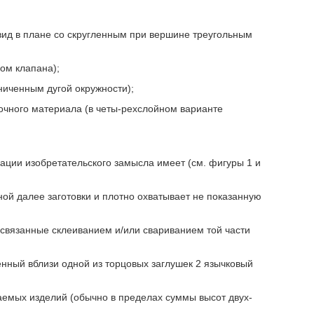
 (вид в плане со скругленным при вершине треугольным
ком клапана);
раниченным дугой окружности);
овочного материала (в четы-рехслойном варианте
ции изобретательского замысла имеет (см. фигуры 1 и
ной далее заготовки и плотно охватывает не показанную
 связанные склеиванием и/или свариванием той части
нный вблизи одной из торцовых заглушек 2 язычковый
аемых изделий (обычно в пределах суммы высот двух-