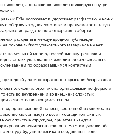
ют изделия, а оставшиеся изделия фиксируют внутри
болочек.
ов разных ГУМ усложняет и удорожает расфасовку мелких
ую обертку из одной заготовки и предусмотреть такую
 закрывания раздаточного отверстия в обертке.
товления раскрыты в международной публикации
 на основе гибкого упаковочного материала имеет:
ности по меньшей мере однослойные внутреннюю и
торцы столки упакованных изделий, жестко связаны с
 склеиванием по образовавшимся контактным
, пригодный для многократного открывания/закрывания.
абочем положении, ограничена одинаковыми по форме и
о есть во внутренней и во внешней) слоистых
рации легко отслаивающимся клеем.
еет вид длинномерной полосы, состоящей из множества
а именно склеенные) по всей площади контактных
нюю слоистые структуры, при этом в каждом
рмирования язычкового клапана. На этом участке обе
о контуру будущего язычка и соединены в зоне