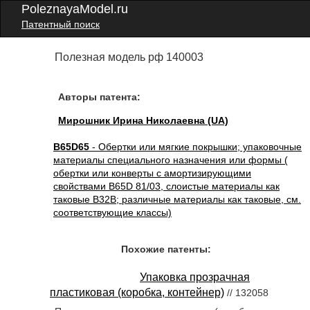
PoleznayaModel.ru
Патентный поиск
Полезная модель рф 140003
Авторы патента:
Мирошник Ирина Николаевна (UA)
B65D65
- Обертки или мягкие покрышки; упаковочные
материалы специального назначения или формы (
обертки или конверты с амортизирующими
свойствами B65D 81/03, слоистые материалы как
таковые B32B; различные материалы как таковые, см.
соответствующие классы)
Похожие патенты:
Упаковка прозрачная
пластиковая (коробка, контейнер)
// 132058