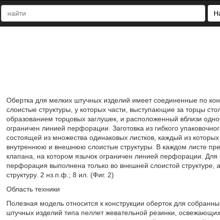
Н
Обертка для мелких штучных изделий имеет соединенные по к
слоистые структуры, у которых части, выступающие за торцы сто
образованием торцовых заглушек, и расположенный вблизи одной
ограничен линией перфорации. Заготовка из гибкого упаковочн
состоящей из множества одинаковых листков, каждый из которы
внутреннюю и внешнюю слоистые структуры. В каждом листе пр
клапана, на котором язычок ограничен линией перфорации. Для 
перфорация выполнена только во внешней слоистой структуре, 
структуру. 2 нз.п.ф.; 8 ил. (Фиг. 2)
Область техники
Полезная модель относится к конструкции оберток для собранн
штучных изделий типа пеллет жевательной резинки, освежающих та