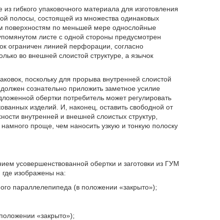
е из гибкого упаковочного материала для изготовления
ой полосы, состоящей из множества одинаковых
ным поверхностям по меньшей мере однослойные
упомянутом листе с одной стороны предусмотрен
чок ограничен линией перфорации, согласно
ько во внешней слоистой структуре, а язычок
аковок, поскольку для прорыва внутренней слоистой
 должен сознательно приложить заметное усилие
едложенной обертки потребитель может регулировать
кованных изделий. И, наконец, оставить свободной от
хности внутренней и внешней слоистых структур,
 намного проще, чем наносить узкую и тонкую полоску
ием усовершенствованной обертки и заготовки из ГУМ
 где изображены на:
ного параллелепипеда (в положении «закрыто»);
 положении «закрыто»);