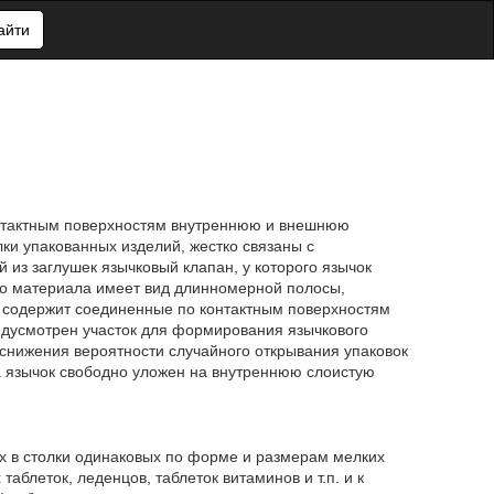
айти
онтактным поверхностям внутреннюю и внешнюю
лки упакованных изделий, жестко связаны с
 из заглушек язычковый клапан, у которого язычок
ого материала имеет вид длинномерной полосы,
х содержит соединенные по контактным поверхностям
едусмотрен участок для формирования язычкового
снижения вероятности случайного открывания упаковок
а язычок свободно уложен на внутреннюю слоистую
ых в столки одинаковых по форме и размерам мелких
блеток, леденцов, таблеток витаминов и т.п. и к