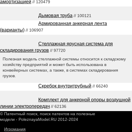
амортизацией
// 120479
Дымовая труба
// 100121
Армированная анкерная лента
(варианты)
// 106907
Стеллажная ярусная система для
складирования грузов
// 97720
Полезная модель стеллажной системы относится к складскому
хозяйству предприятий и может быть использована в
конвейерных системах, а также, в системах складирования
грузов.
Скребок внутритрубный
// 66240
Комплект для анкерной опоры воздушной
линии электропередач
// 62136
© Патентный поиск, поиск патентов на полезные
модели - PoleznayaModel.RU 2012-2024
Игромания