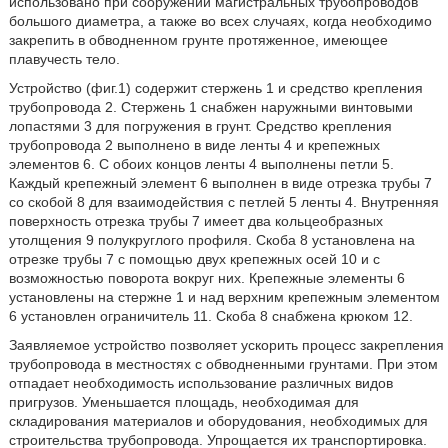
использовано при сооружении магистральных трубопроводов
большого диаметра, а также во всех случаях, когда необходимо
закрепить в обводненном грунте протяженное, имеющее
плавучесть тело.
Устройство (фиг.1) содержит стержень 1 и средство крепления
трубопровода 2. Стержень 1 снабжен наружными винтовыми
лопастями 3 для погружения в грунт. Средство крепления
трубопровода 2 выполнено в виде ленты 4 и крепежных
элементов 6. С обоих концов ленты 4 выполнены петли 5.
Каждый крепежный элемент 6 выполнен в виде отрезка трубы 7
со скобой 8 для взаимодействия с петлей 5 ленты 4. Внутренняя
поверхность отрезка трубы 7 имеет два кольцеобразных
утолщения 9 полукруглого профиля. Скоба 8 установлена на
отрезке трубы 7 с помощью двух крепежных осей 10 и с
возможностью поворота вокруг них. Крепежные элементы 6
установлены на стержне 1 и над верхним крепежным элементом
6 установлен ограничитель 11. Скоба 8 снабжена крюком 12.
Заявляемое устройство позволяет ускорить процесс закрепления
трубопровода в местностях с обводненными грунтами. При этом
отпадает необходимость использование различных видов
пригрузов. Уменьшается площадь, необходимая для
складирования материалов и оборудования, необходимых для
строительства трубопровода. Упрощается их транспортировка.