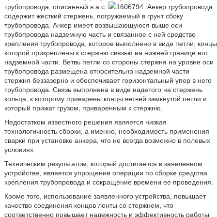
трубопровода, описанный в а.с.
1606794. Анкер трубопровода
содержит жесткий стержень, погружаемый в грунт сбоку
трубопровода. Анкер имеет возвышающуюся выше оси
трубопровода надземную часть и связанное с ней средство
крепления трубопровода, которое выполнено в виде петли, концы
которой прикреплены к стержню связью на нижней границе его
надземной части. Ветвь петли со стороны стержня на уровне оси
трубопровода размещена относительно надземной части
стержня беззазорно и обеспечивает горизонтальный упор в него
трубопровода. Связь выполнена в виде надетого на стержень
кольца, к которому приварены концы ветвей замкнутой петли и
который прижат грузом, приваренным к стержню.
Недостатком известного решения является низкая
технологичность сборки, а именно, необходимость применения
сварки при установке анкера, что не всегда возможно в полевых
условиях.
Техническим результатом, который достигается в заявленном
устройстве, является упрощение операции по сборке средства
крепления трубопровода и сокращение времени ее проведения.
Кроме того, использование заявленного устройства, повышает
качество соединения концов ленты со стержнем, что
соответственно повышает надежность и эффективность работы