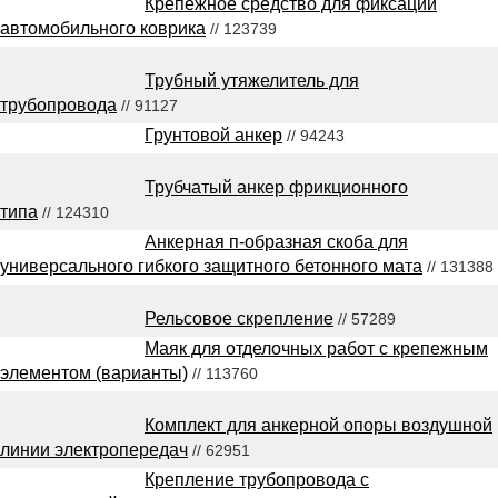
Крепежное средство для фиксации
автомобильного коврика
// 123739
Трубный утяжелитель для
трубопровода
// 91127
Грунтовой анкер
// 94243
Трубчатый анкер фрикционного
типа
// 124310
Анкерная п-образная скоба для
универсального гибкого защитного бетонного мата
// 131388
Рельсовое скрепление
// 57289
Маяк для отделочных работ с крепежным
элементом (варианты)
// 113760
Комплект для анкерной опоры воздушной
линии электропередач
// 62951
Крепление трубопровода с