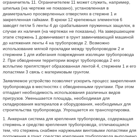
ограничитель 11. Ограничителем 11 может служить, например,
шпилька (на чертеже не показано), установленная в
диаметрально просверленных отверстиях в стержне 1 и
закрепленная гайками. В крюки 12 крепежных элементов 6
заводят петли 5 ленты 4 до срабатывания пружинных защелок, в
случае их наличия (на чертежах не показаны). На завершающем
этапе стержень 1 довинчивают в грунт завинчивающей машиной
до натяжения ленты 4 на трубопроводе 2. Возможно
использование мягкой прокладки между трубопроводом 2 и
стержнем 1 для избегания повреждения изоляции трубопровода
2. При обводнении территории вокруг трубопровода 2 его
всплытию препятствует образованная лентой 4, стержнем 1 и его
лопастями 3 связь с материковым грунтом.
Заявляемое устройство позволяет ускорить процесс закрепления
трубопровода в местностях с обводненными грунтами. При этом
отпадает необходимость использования различных видов
пригрузов. Уменьшается площадь, необходимая для
складирования материалов и оборудования, необходимых для
строительства трубопровода. Упрощается их транспортировка.
1. Анкерная система для крепления трубопровода, содержащая
стержень и средство крепления трубопровода, отличающаяся
тем, что стержень снабжен наружными винтовыми лопастями для
погружения в грунт, средство крепления трубопровода выполнено