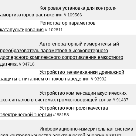
Копровая установка для контроля
амортизаторов растяжения
// 109566
Регистратор параметров
катапультирования
// 102811
Автогенераторный измерительный
преобразователь параметров высокопотерного
дисперсного комплексного сопротивления емкостного
датчика
// 94718
Устройство телемеханики дренажной
защиты с питанием от токов наведения
// 93992
Устройство компенсации акустических
эхо-сигналов в системах громкоговорящей связи
// 91437
Устройство контроля качества
электрической энергии
// 88158
Информационно-измерительная система
для контроля качества электрической энергии
// 88157