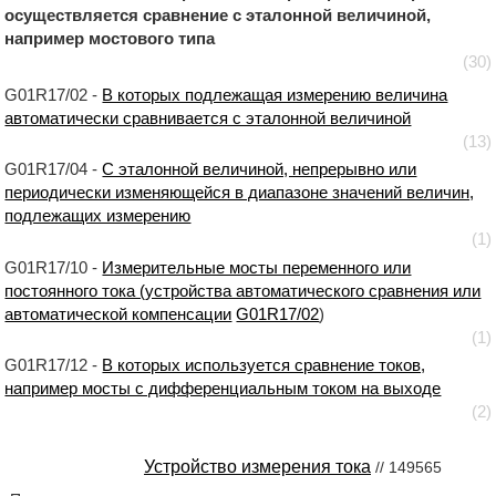
осуществляется сравнение с эталонной величиной,
например мостового типа
(30)
G01R17/02 -
В которых подлежащая измерению величина
автоматически сравнивается с эталонной величиной
(13)
G01R17/04 -
С эталонной величиной, непрерывно или
периодически изменяющейся в диапазоне значений величин,
подлежащих измерению
(1)
G01R17/10 -
Измерительные мосты переменного или
постоянного тока (устройства автоматического сравнения или
автоматической компенсации
G01R17/02
)
(1)
G01R17/12 -
В которых используется сравнение токов,
например мосты с дифференциальным током на выходе
(2)
Устройство измерения тока
// 149565