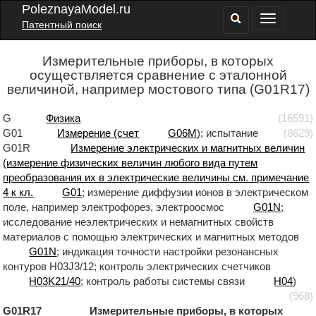
PoleznayaModel.ru
Патентный поиск
Измерительные приборы, в которых
осуществляется сравнение с эталонной
величиной, например мостового типа (G01R17)
G
Физика
(16591)
G01
Измерение (счет
G06M
); испытание
(8629)
G01R
Измерение электрических и магнитных величин
(измерение физических величин любого вида путем
преобразования их в электрические величины см. примечание
4 к кл.
G01
; измерение диффузии ионов в электрическом
поле, например электрофорез, электроосмос
G01N
;
исследование неэлектрических и немагнитных свойств
материалов с помощью электрических и магнитных методов
G01N
; индикация точности настройки резонансных
контуров H03J3/12; контроль электрических счетчиков
H03K21/40
; контроль работы системы связи
H04
)
(968)
G01R17 Измерительные приборы, в которых