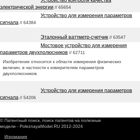
Устройство контроля качества
электрической энергии
// 65654
Устройство для измерения параметров
сигнала
// 64384
Эталонный ваттметр-счетчик
// 63547
Мостовое устройство для измерения
параметров двухполюсников
// 62711
Изобретение относится к области измерения физических
величин, в частности к измерителям параметров
двухполюсников.
Устройство для измерения параметров
сигнала
// 54206
2549032
.
© Патентный поиск, поиск патентов на полезные
модели - PoleznayaModel.RU 2012-2024
Игромания