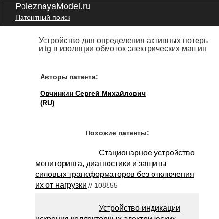
PoleznayaModel.ru
Патентный поиск
Устройство для определения активных потерь
и tg в изоляции обмоток электрических машин
Авторы патента:
Овчинкин Сергей Михайлович
(RU)
Похожие патенты:
Стационарное устройство
мониторинга, диагностики и защиты
силовых трансформаторов без отключения
их от нагрузки
// 108855
Устройство индикации
искрения коллекторных электрических