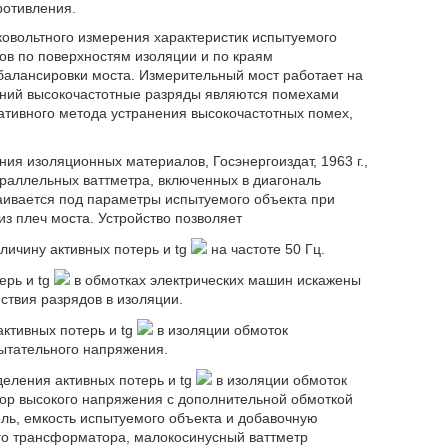
ротивления.
оковольтного измерения характеристик испытуемого
ов по поверхностям изоляции и по краям
балансировки моста. Измерительный мост работает на
рений высокочастотные разряды являются помехами
ативного метода устранения высокочастотных помех,
ния изоляционных материалов, Госэнергоиздат, 1963 г.,
параллельных ваттметра, включенных в диагональ
раивается под параметры испытуемого объекта при
 плеч моста. Устройство позволяет
личину активных потерь и tg
на частоте 50 Гц.
ерь и tg
в обмотках электрических машин искажены
ствия разрядов в изоляции.
ктивных потерь и tg
в изоляции обмоток
ытательного напряжения.
деления активных потерь и tg
в изоляции обмоток
р высокого напряжения с дополнительной обмоткой
ль, емкость испытуемого объекта и добавочную
го трансформатора, малокосинусный ваттметр