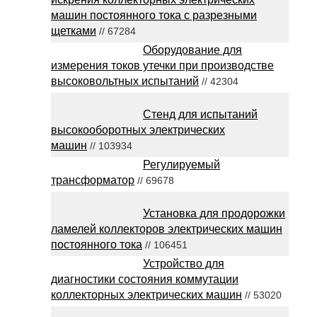
машин постоянного тока с разрезными
щетками
// 67284
Оборудование для
измерения токов утечки при производстве
высоковольтных испытаний
// 42304
Стенд для испытаний
высокооборотных электрических
машин
// 103934
Регулируемый
трансформатор
// 69678
Установка для продорожки
ламелей коллекторов электрических машин
постоянного тока
// 106451
Устройство для
диагностики состояния коммутации
коллекторных электрических машин
// 53020