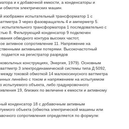
атора и к добавочной емкости, а конденсаторы и
и обмоток электрических машин.
ой изображен испытательный трансформатор 1 с
аттметра 3 через фазовращатель 4 и амперметр 5.
я испытательного трансформатора 1 последовательно с
тью 8. Фильтрующий конденсатор 9 подключен
вания обводного контура высоких частот,
ое активное сопротивление 11. Напряжение на
бственными активными потерями. Высокочастотный
 подается на регистратор разрядов
оковольтных конструкциях, Энергия, 1979). Основным
ваттметр 3 электродинамической системы типа Д 5092,
между токовой обмоткой 14 малокосинусного ваттметра
занных линейно с током и напряжением на испытуемом
о испытуемого объекта, либо градуировочного
ивления 19, близких по величине к емкости и активному
ный конденсатор 18 с добавочным активным
туемого объекта (обмотка электрической машины или
авочного сопротивления определяется по формуле: