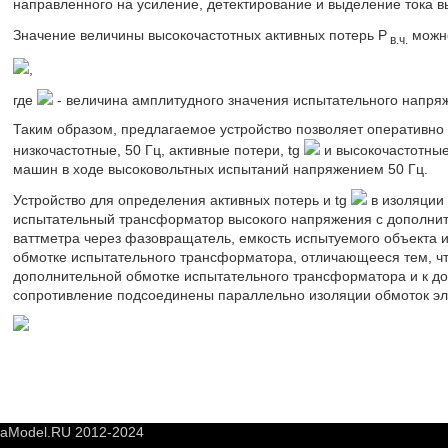
направленного на усиление, детектирование и выделение тока в
Значение величины высокочастотных активных потерь Р
можно
в.ч.
,
где
- величина амплитудного значения испытательного напряж
Таким образом, предлагаемое устройство позволяет оперативно
низкочастотные, 50 Гц, активные потери, tg
и высокочастотные
машин в ходе высоковольтных испытаний напряжением 50 Гц.
Устройство для определения активных потерь и tg
в изоляции
испытательный трансформатор высокого напряжения с дополнит
ваттметра через фазовращатель, емкость испытуемого объекта 
обмотке испытательного трансформатора, отличающееся тем, чт
дополнительной обмотке испытательного трансформатора и к до
сопротивление подсоединены параллельно изоляции обмоток эл
yaModel.RU 2012-2024