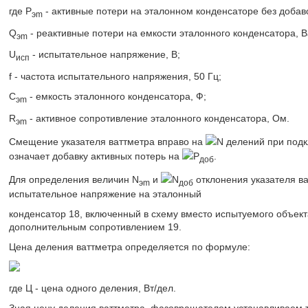
где Р
- активные потери на эталонном конденсаторе без добаво
эm
Q
- реактивные потери на емкости эталонного конденсатора, В
эm
U
- испытательное напряжение, В;
исп
f - частота испытательного напряжения, 50 Гц;
С
- емкость эталонного конденсатора, Ф;
эm
R
- активное сопротивление эталонного конденсатора, Ом.
эm
Смещение указателя ваттметра вправо на
N делений при подк
означает добавку активных потерь на
Р
.
доб
Для определения величин N
и
N
отклонения указателя ва
эm
доб
испытательное напряжение на эталонный
конденсатор 18, включенный в схему вместо испытуемого объекта
дополнительным сопротивлением 19.
Цена деления ваттметра определяется по формуле:
где Ц - цена одного деления, Вт/дел.