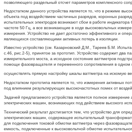
позволяющего раздельный отсчет параметров комплексного соп
Недостатком данного устройства является то, что в режиме выс
объекта под воздействием частичных разрядов, коронных разряд
испытательных электродов возникают сбои в работе индикатора 
частоте 50 Гц, а все возникающие в ходе высоковольтных изме
измерения. Устройство не дает достаточно эффективного и опер
являющихся составляющими активных потерь в изоляции.
Известно устройство (см. Казарновский Д.М., Тареев Б.М. Испыта
с.46, рис.2-5), принятое за прототип. Устройство содержит два 
измерительного моста, а исходное состояние ваттметров подст
помощи фазовращателя и переменного сопротивления в одном из
осуществлять прямую настройку шкалы ваттметра на искомую ве
Недостатком прототипа является то, что измерения активных пот
под влиянием результирующих высокочастотных помех от воздей
Задачей предлагаемого устройства является полное измерение а
электрических машин, возникающих под действием высокого исп
Технический результат достигается тем, что устройство для опре
электрических машин, содержащее испытательный трансформато
для подключения токовой обмотки ваттметра через фазовращате
емкость, подключенные к высоковольтной обмотке испытательно