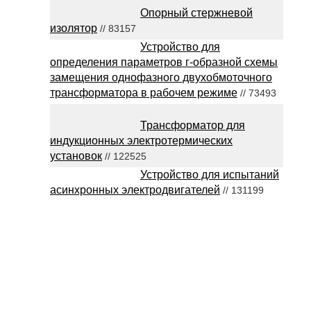
Опорный стержневой
изолятор
// 83157
Устройство для
определения параметров г-образной схемы
замещения однофазного двухобмоточного
трансформатора в рабочем режиме
// 73493
Трансформатор для
индукционных электротермических
установок
// 122525
Устройство для испытаний
асинхронных электродвигателей
// 131199