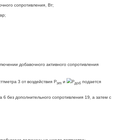
чного сопротивления, Вт;
ар;
лючении добавочного активного сопротивления
ттметра 3 от воздействия Р
и
Р
подается
эm
доб
 6 без дополнительного сопротивления 19, а затем с