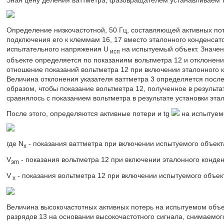
Зная цену деления ваттметра, фазовращателем устанавливаем 
Определение низкочастотной, 50 Гц, составляющей активных по
подключения его к клеммам 16, 17 вместо эталонного конденсат
испытательного напряжения U
на испытуемый объект. Значен
исп
объекте определяется по показаниям вольтметра 12 и отклонени
отношение показаний вольтметра 12 при включении эталонного 
Величина отклонения указателя ваттметра 3 определяется после
образом, чтобы показание вольтметра 12, полученное в результа
сравнялось с показанием вольтметра в результате установки эта
После этого, определяются активные потери и tg
на испытуем
где N
- показания ваттметра при включении испытуемого объект
x
V
- показания вольтметра 12 при включении эталонного конден
эm
V
- показания вольтметра 12 при включении испытуемого объек
x
Величина высокочастотных активных потерь на испытуемом объе
разрядов 13 на основании высокочастотного сигнала, снимаемого