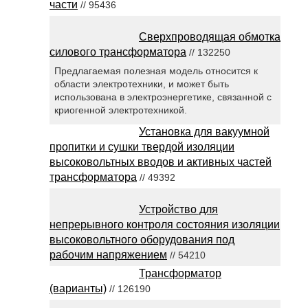
части
// 95436
Сверхпроводящая обмотка
силового трансформатора
// 132250
Предлагаемая полезная модель относится к
области электротехники, и может быть
использована в электроэнергетике, связанной с
криогенной электротехникой.
Установка для вакуумной
пропитки и сушки твердой изоляции
высоковольтных вводов и активных частей
трансформатора
// 49392
Устройство для
непрерывного контроля состояния изоляции
высоковольтного оборудования под
рабочим напряжением
// 54210
Трансформатор
(варианты)
// 126190