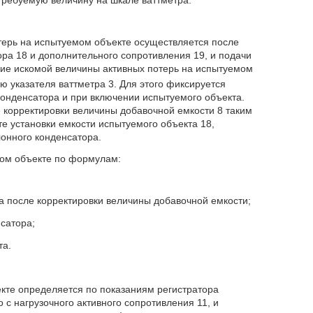
требуемую величину на шкале ваттметра:
терь на испытуемом объекте осуществляется после
ора 18 и дополнительного сопротивления 19, и подачи
ие искомой величины активных потерь на испытуемом
ю указателя ваттметра 3. Для этого фиксируется
конденсатора и при включении испытуемого объекта.
 корректировки величины добавочной емкости 8 таким
те установки емкости испытуемого объекта 18,
лонного конденсатора.
ом объекте по формулам:
а после корректировки величины добавочной емкости;
сатора;
та.
кте определяется по показаниям регистратора
 с нагрузочного активного сопротивления 11, и