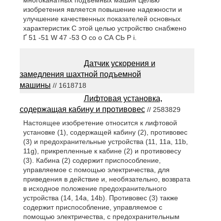
изобретения является повышение надежности и
улучшение качественных показателей основных
характеристик С этой целью устройство снабжено
Ґ 51 -51 W 47 -53 О со о СА СЬ Р i.
Датчик ускорения и
замедления шахтной подъемной
машины
// 1618718
Лифтовая установка,
содержащая кабину и противовес
// 2583829
Настоящее изобретение относится к лифтовой
установке (1), содержащей кабину (2), противовес
(3) и предохранительные устройства (11, 11a, 11b,
11g), прикрепленные к кабине (2) и противовесу
(3). Кабина (2) содержит приспособление,
управляемое с помощью электричества, для
приведения в действие и, необязательно, возврата
в исходное положение предохранительного
устройства (14, 14а, 14b). Противовес (3) также
содержит приспособление, управляемое с
помощью электричества, с предохранительным