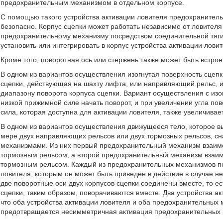
предохранительным механизмом в отдельном корпусе.
С помощью такого устройства активации ловителя предохранитель
безопасно. Корпус сцепки может работать независимо от ловител
предохранительному механизму посредством соединительной тяги.
установить или интегрировать в корпус устройства активации ловит
Кроме того, поворотная ось или стержень также может быть встрое
В одном из вариантов осуществления изогнутая поверхность сцеп
сцепки, действующая на шахту лифта, или направляющий рельс, и
диапазону поворота корпуса сцепки. Вариант осуществления с изо
низкой прижимной силе начать поворот, и при увеличении угла по
сила, которая доступна для активации ловителя, также увеличивае
В одном из вариантов осуществления движущееся тело, которое
мере двух направляющих рельсов или двух тормозных рельсов, 
механизмами. Из них первый предохранительный механизм взаим
тормозным рельсом, а второй предохранительный механизм взаи
тормозным рельсом. Каждый из предохранительных механизмов по
ловителя, которым он может быть приведен в действие в случае 
две поворотные оси двух корпусов сцепки соединены вместе, то е
сцепки, таким образом, поворачиваются вместе. Два устройства а
что оба устройства активации ловителя и оба предохранительны
предотвращается несимметричная активация предохранительных 