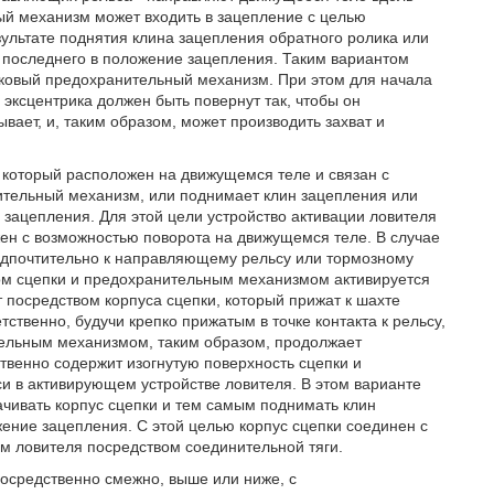
ый механизм может входить в зацепление с целью
ультате поднятия клина зацепления обратного ролика или
з последнего в положение зацепления. Таким вариантом
иковый предохранительный механизм. При этом для начала
эксцентрика должен быть повернут так, чтобы он
вает, и, таким образом, может производить захват и
, который расположен на движущемся теле и связан с
тельный механизм, или поднимает клин зацепления или
зацепления. Для этой цели устройство активации ловителя
ен с возможностью поворота на движущемся теле. В случае
едпочтительно к направляющему рельсу или тормозному
сом сцепки и предохранительным механизмом активируется
посредством корпуса сцепки, который прижат к шахте
твенно, будучи крепко прижатым в точке контакта к рельсу,
тельным механизмом, таким образом, продолжает
твенно содержит изогнутую поверхность сцепки и
и в активирующем устройстве ловителя. В этом варианте
ачивать корпус сцепки и тем самым поднимать клин
ение зацепления. С этой целью корпус сцепки соединен с
 ловителя посредством соединительной тяги.
осредственно смежно, выше или ниже, с