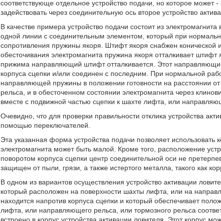
соответствующе отдельное устройство подачи, но которое может - 
задействовать через соединительную ось второе устройство актив
В качестве примера устройство подачи состоит из электромагнита
одной линии с соединительным элементом, который при нормальн
сопротивления пружины якоря. Штифт якоря снабжен конической и
обесточивания электромагнита пружина якоря отталкивает штифт я
прижима направляющий штифт отталкивается. Этот направляющий
корпуса сцепки и/или соединен с последним. При нормальной ра
направляющей пружины в положении готовности на расстоянии от
рельса, и в обесточенном состоянии электромагнита через клино
вместе с подвижной частью сцепки к шахте лифта, или направляю
Очевидно, что для проверки правильности отклика устройства акт
помощью переключателей.
Эта указанная форма устройства подачи позволяет использовать 
электромагнита может быть малой. Кроме того, расположение устр
поворотом корпуса сцепки центр соединительной оси не претерпе
защищен от пыли, грязи, а также истертого металла, такого как ко
В одном из вариантов осуществления устройство активации ловит
который расположен на поверхности шахты лифта, или на направл
находится напротив корпуса сцепки и который обеспечивает поло
лифта, или направляющего рельса, или тормозного рельса соотве
встроено в корпус устройства активации ловителя. Этот корпус мо