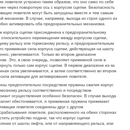
ии ловителя устроено таким образом, что оно само по себе
ен через поворотную ось с корпусом сцепки. Безопасность
тивации ловителя могут быть запущены вместе и тем самым
 механизм. В случае, например, выхода из строя одного из
собно активировать оба предохранительных механизма.
ки корпуса сцепки присоединена к предохранительному
е относительного перемещения между корпусом сцепки,
щему рельсу или тормозному рельсу, и предохранительным
его прижимная сила корпуса сцепки, действующая на шахту
нно, увеличивается. Только во втором диапазоне
зм. Это, в свою очередь, позволяет прижимной силе в
ернуть только сам корпус сцепки. В первом диапазоне из-за
ная сила увеличивается, а затем соответственно во втором
сила активации для активирования ловителя.
ины предпочтительно посредством пружины сжатия корпус
рмозному рельсу соответственно и посредством
ариант осуществления особенно безопасен. В случае выхода
магнит обесточивается, и прижимная пружина прижимает
ктивации ловителя соединены друг с другом
срабатывания ловителя, расположенного на обеих сторонах
тить устройство подачи, так что корпус сцепки
оянии от шахты лифта, или от направляющего рельса, или