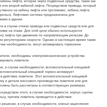
кабины лифта, которая через подвесные средства, такие как
 или второй кабиной лифта. Посредством привода, который
дственно на кабину лифта или противовес, кабина лифта
 рельса. Лифтовая система предназначена для
жами в здании.
а в случае отказа привода или подвесных средств или для
вке на этаже. Для этой цели обычно используются
бину лифта при движении по направляющим рельсам. До
и регуляторами скорости. Однако в настоящее время также
учае необходимости, могут активировать тормозное
вители, необходимы электромеханические устройства
вировать ловители.
щью, в случае необходимости, вспомогательный клещевой
 вспомогательный клещевой тормоз активирует
в действие ловители. Этот вспомогательный клещевой
му и детали массового производства ловителя или для
должны быть рассчитаны в соответствующих размерах.
осредством этого, в случае необходимости, корпус сцепки,
ьсу, причем ловитель приводится в действие.
ом решении, в случае необходимости, клинья зацепления