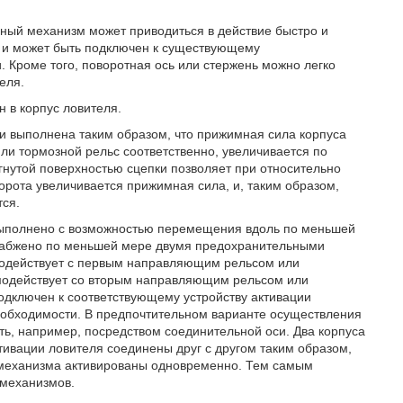
ный механизм может приводиться в действие быстро и
я и может быть подключен к существующему
 Кроме того, поворотная ось или стержень можно легко
еля.
н в корпус ловителя.
ки выполнена таким образом, что прижимная сила корпуса
ли тормозной рельс соответственно, увеличивается по
гнутой поверхностью сцепки позволяет при относительно
ворота увеличивается прижимная сила, и, таким образом,
тся.
 выполнено с возможностью перемещения вдоль по меньшей
снабжено по меньшей мере двумя предохранительными
одействует с первым направляющим рельсом или
модействует со вторым направляющим рельсом или
дключен к соответствующему устройству активации
необходимости. В предпочтительном варианте осуществления
сть, например, посредством соединительной оси. Два корпуса
ктивации ловителя соединены друг с другом таким образом,
х механизма активированы одновременно. Тем самым
механизмов.