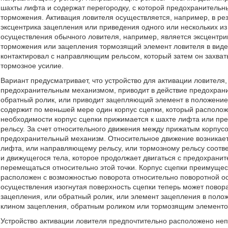
шахты лифта и содержат перегородку, с которой предохранительн
торможения. Активация ловителя осуществляется, например, в рез
эксцентрика зацепления или приведения одного или нескольких и
осуществления обычного ловителя, например, является эксцентр
торможения или зацепления тормозящий элемент ловителя в виде 
контактировал с направляющим рельсом, который затем он захваты
тормозное усилие.
Вариант предусматривает, что устройство для активации ловителя
предохранительным механизмом, приводит в действие предохрани
обратный ролик, или приводит зацепляющий элемент в положение 
содержит по меньшей мере один корпус сцепки, который располож
необходимости корпус сцепки прижимается к шахте лифта или пр
рельсу. За счет относительного движения между прижатым корпу
предохранительный механизм. Относительное движение возникает 
лифта, или направляющему рельсу, или тормозному рельсу соответс
и движущегося тела, которое продолжает двигаться с предохрани
перемещаться относительно этой точки. Корпус сцепки преимущес
расположен с возможностью поворота относительно поворотной ос
осуществления изогнутая поверхность сцепки теперь может повор
зацепления, или обратный ролик, или элемент зацепления в полож
клином зацепления, обратным роликом или тормозящим элементом
Устройство активации ловителя предпочтительно расположено неп