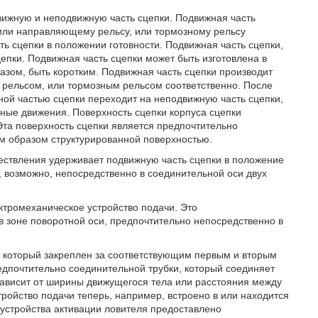
вижную и неподвижную часть сцепки. Подвижная часть
или направляющему рельсу, или тормозному рельсу
ть сцепки в положении готовности. Подвижная часть сцепки,
пки. Подвижная часть сцепки может быть изготовлена в
азом, быть коротким. Подвижная часть сцепки производит
рельсом, или тормозным рельсом соответственно. После
ой частью сцепки переходит на неподвижную часть сцепки,
тные движения. Поверхность сцепки корпуса сцепки
та поверхность сцепки является предпочтительно
м образом структурированной поверхностью.
ествления удерживает подвижную часть сцепки в положение
и, возможно, непосредственно в соединительной оси двух
ктромеханическое устройство подачи. Это
в зоне поворотной оси, предпочтительно непосредственно в
, который закреплен за соответствующим первым и вторым
едпочтительно соединительной трубки, который соединяет
зависит от ширины движущегося тела или расстояния между
ройство подачи теперь, например, встроено в или находится
 устройства активации ловителя предоставлено