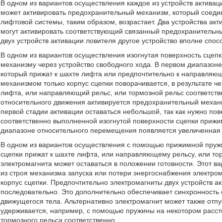
В одном из вариантов осуществления каждое из устройств активац
может активировать предохранительный механизм, который соедин
лифтовой системы, таким образом, возрастает. Два устройства ак
могут активировать соответствующий связанный предохранительный
двух устройств активации ловителя другое устройство вполне спо
В одном из вариантов осуществления изогнутая поверхность сцеп
механизму через устройство свободного хода. В первом диапазон
который прижат к шахте лифта или предпочтительно к направляю
механизмом только корпус сцепки поворачивается, в результате ч
лифта, или направляющий рельс, или тормозной рельс соответстве
относительного движения активируется предохранительный механи
первой стадии активации оставаться небольшой, так как нужно пов
соответственно выполненной изогнутой поверхности сцепки прижим
диапазоне относительного перемещения появляется увеличенная 
В одном из вариантов осуществления с помощью прижимной пруж
сцепки прижат к шахте лифта, или направляющему рельсу, или то
электромагнита может оставаться в положении готовности. Этот в
из строя механизма запуска или потери энергоснабжения электро
корпус сцепки. Предпочтительно электромагниты двух устройств а
последовательно. Это дополнительно обеспечивает синхронность 
движущегося тела. Альтернативно электромагнит может также отпус
удерживается, например, с помощью пружины на некотором расст
тормозного рельса соответственно.