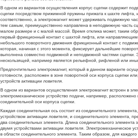
В одном из вариантов осуществления корпус сцепки содержит под
сцепки посредством прижимной пружины прижата к шахте лифта, 
соответственно, а электромагнит может удерживать подвижную час
тем самым, преимущественно направлена в неподвижную часть сце
малом размере и с малой массой. Время отклика может, таким обр
первый фрикционный контакт с шахтой лифта, или направляющим 
небольшого поворотного движения фрикционный контакт с подвижн
которая, начиная с этого момента, фиксирует дальнейшие поворо
выполнена совместно подвижной и неподвижной частями сцепки. Э
нескользящей, например является рельефной, рифленой или ины
Предпочтительно электромагнит, который в данном варианте осущ
готовности, расположен в зоне поворотной оси корпуса сцепки ил
устройств активации ловителя.
В одном из вариантов осуществления электромагнит встроен в эле
электромеханическое устройство подачи, например, расположено 
соединительной оси корпуса сцепки.
Каждая соединительная ось состоит из соединительного элемента
устройством активации ловителя, и соединительного элемента, пр
два соединительных элемента. Длина соединительного элемента 
двумя устройствами активации ловителя. Электромеханическое уст
в области соединительного элемента. Таким образом, для каждого