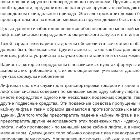
ловителя активируются непосредственно пружинами. Пружины пред
необходимости, предварительно натянутые пружины освобождаютс
посредством шпиндельного привода. Этот электромагнит должен бы
предварительного натяжения множества пружин должно быть полн
Целью данного изобретения является обеспечение по меньшей мер
лифтовой системе посредством электрического запуска и его инте
Такой вариант или варианты должны обеспечивать сочетание с о
должны быть безопасными. Другие аспекты, такие как быстрая акт
монтаж, работа устройства в случае сбоя питания или отказа ком
Варианты, которые определены в независимых пунктах формулы 
аспекты этих требований и, с их воплощениями, учитывают дальн
пунктах формулы изобретения.
Лифтовая система служит для транспортировки товаров и людей в
лифтовая система содержит по меньшей мере одну кабину лифта, 
вместе посредством одного или нескольких подвесных средств, та
другие подвесные средства. Эти подвесные средства пропущены че
кабину лифта и таким образом двигаются в противоположных напр
здании. Для того чтобы предотвратить падение кабины лифта и в 
предотвратить другие неисправности этих подвижных тел - «движу
лифта, либо противовес - по меньшей мере кабина лифта, а в не
механизмом. Движущееся тело обычно содержит два предохраните
направляющему рельсу. Направляющие рельсы - обычно два напр