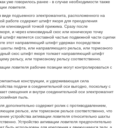
как уже говорилось ранее - в случае необходимости также
ации ловителя.
 в виде подъемного электромагнита, расположенного на
ой работе содержит штифт якоря для преодоления
ли клиновидной точкой прижима. Сразу после
коря, и через клиновидный скос или коническую точку
 штифт является составной частью подвижной части сцепки
боте этот направляющий штифт удержан посредством
 шахты лифта, или направляющего рельса, или тормозного
видный скос штифт якоря толкает направляющий штифт
щему рельсу, или тормозному рельсу соответственно.
ивации ловителя рабочие позиции могут контролироваться с
компактные конструкции, и удерживающая сила
ойства подачи в соединительной оси выгодно, поскольку с
вает смещения и внутри соединительной оси электромагнит
ррозийная пыль.
еля дополнительно содержит ролик с противодавлением,
яющем рельсе, или тормозном рельсе соответственно, что
жение устройства активации ловителя относительно шахты
тственно. Устройство активации ловителя предпочтительно
жет быть использован для крепления к движущемуся телу, а