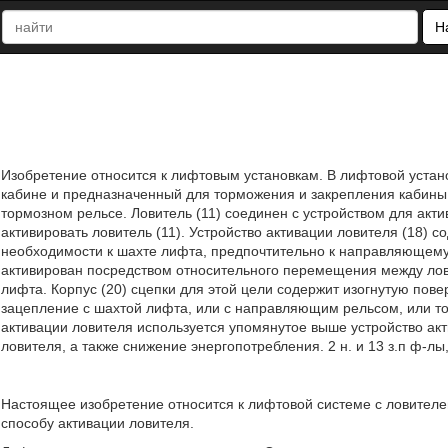
Н
Изобретение относится к лифтовым установкам. В лифтовой устан
кабине и предназначенный для торможения и закрепления кабины
тормозном рельсе. Ловитель (11) соединен с устройством для акти
активировать ловитель (11). Устройство активации ловителя (18) с
необходимости к шахте лифта, предпочтительно к направляющему р
активирован посредством относительного перемещения между лови
лифта. Корпус (20) сцепки для этой цели содержит изогнутую пове
зацепление с шахтой лифта, или с направляющим рельсом, или т
активации ловителя используется упомянутое выше устройство ак
ловителя, а также снижение энергопотребления. 2 н. и 13 з.п ф-лы,
Настоящее изобретение относится к лифтовой системе с ловителе
способу активации ловителя.