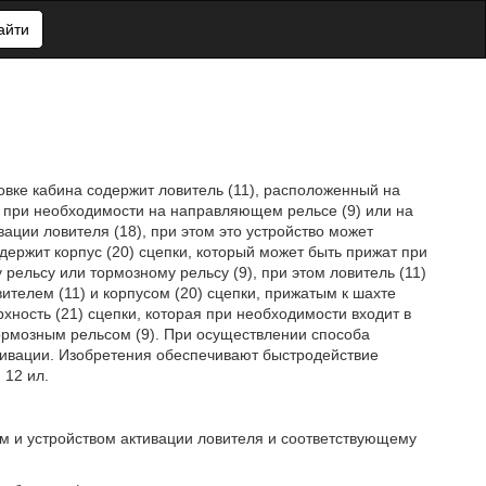
айти
овке кабина содержит ловитель (11), расположенный на
 при необходимости на направляющем рельсе (9) или на
вации ловителя (18), при этом это устройство может
одержит корпус (20) сцепки, который может быть прижат при
ельсу или тормозному рельсу (9), при этом ловитель (11)
телем (11) и корпусом (20) сцепки, прижатым к шахте
рхность (21) сцепки, которая при необходимости входит в
ормозным рельсом (9). При осуществлении способа
тивации. Изобретения обеспечивают быстродействие
 12 ил.
м и устройством активации ловителя и соответствующему