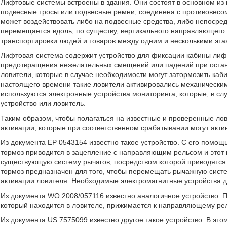
Лифтовые системы встроены в здания. Они состоят в основном из 
подвесные тросы или подвесные ремни, соединена с противовесом
может воздействовать либо на подвесные средства, либо непосре
перемещается вдоль, по существу, вертикального направляющего
транспортировки людей и товаров между одним и несколькими эта
Лифтовая система содержит устройство для фиксации кабины лифт
предотвращения нежелательных смещений или падений при остано
ловители, которые в случае необходимости могут затормозить ка
настоящего времени такие ловители активировались механическим
используются электронные устройства мониторинга, которые, в сл
устройство или ловитель.
Таким образом, чтобы полагаться на известные и проверенные ло
активации, которые при соответственном срабатывании могут акти
Из документа EP 0543154 известно такое устройство. С его помо
тормоз приводится в зацепление с направляющим рельсом и этот
существующую систему рычагов, посредством которой приводятся 
тормоз предназначен для того, чтобы перемещать рычажную систе
активации ловителя. Необходимые электромагнитные устройства 
Из документа WO 2008/057116 известно аналогичное устройство. П
который находится в ловителе, прижимается к направляющему рел
Из документа US 7575099 известно другое такое устройство. В эт