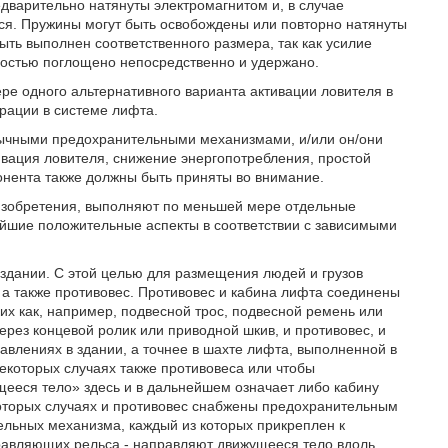
варительно натянуты электромагнитом и, в случае
я. Пружины могут быть освобождены или повторно натянуты
ть выполнен соответственного размера, так как усилие
остью поглощено непосредственно и удержано.
е одного альтернативного варианта активации ловителя в
грации в системе лифта.
бычными предохранительными механизмами, и/или он/они
ивация ловителя, снижение энергопотребления, простой
понента также должны быть приняты во внимание.
изобретения, выполняют по меньшей мере отдельные
ейшие положительные аспекты в соответствии с зависимыми
 здании. С этой целью для размещения людей и грузов
а также противовес. Противовес и кабина лифта соединены
ких как, например, подвесной трос, подвесной ремень или
рез концевой ролик или приводной шкив, и противовес, и
авлениях в здании, а точнее в шахте лифта, выполненной в
некоторых случаях также противовеса или чтобы
щееся тело» здесь и в дальнейшем означает либо кабину
которых случаях и противовес снабжены предохранительным
льных механизма, каждый из которых прикреплен к
авляющих рельса - направляют движущееся тело вдоль