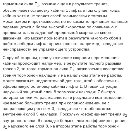
тормозная сила F
, возникающая в результате трения,
1
обеспечивает остановку кабины 1 лифта в том случае, когда
кабина хотя и не теряет своей взаимосвязи с тяговым
механизмом и противовесом, но по каким-то причинам начинает
перемещаться с более высокой скоростью по сравнению с
предварительно заданной предельной скоростью своего
движения, что может произойти в результате какого-то сбоя в
работе лебедки лифта, происшедшего, например, вследствие
неисправности ее управляющего устройства.
С другой стороны, если увеличение скорости перемещения
кабины происходит, например, в результате полного разрыва
тросов 2, то тогда тормозная сила F
, развиваемая вследствие
1
трения тормозной накладки 7 на начальном этапе ее работы,
может оказаться недостаточной для того, чтобы обеспечить
эффективную остановку кабины лифта 1. В такой ситуации
наружный защитный слой 8 тормозной накладки 7 быстро
истирается или же расплавляется в результате возникновения
чрезмерно большого трения при соприкосновении ее с
направляющим рельсом 3, вследствие чего обнажается
внутренний слой 9 накладки. Поскольку коэффициент трения µ
2
внутреннего слоя 9 накладки больше, чем коэффициент трения
µ
наружного ее слоя 8, на втором этапе работы тормозной
1