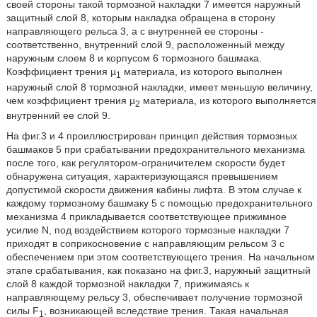
своей стороны такой тормозной накладки 7 имеется наружный
защитный слой 8, которым накладка обращена в сторону
направляющего рельса 3, а с внутренней ее стороны -
соответственно, внутренний слой 9, расположенный между
наружным слоем 8 и корпусом 6 тормозного башмака.
Коэффициент трения µ
материала, из которого выполнен
1
наружный слой 8 тормозной накладки, имеет меньшую величину,
чем коэффициент трения µ
материала, из которого выполняется
2
внутренний ее слой 9.
На фиг.3 и 4 проиллюстрирован принцип действия тормозных
башмаков 5 при срабатывании предохранительного механизма
после того, как регулятором-ограничителем скорости будет
обнаружена ситуация, характеризующаяся превышением
допустимой скорости движения кабины лифта. В этом случае к
каждому тормозному башмаку 5 с помощью предохранительного
механизма 4 прикладывается соответствующее прижимное
усилие N, под воздействием которого тормозные накладки 7
приходят в соприкосновение с направляющим рельсом 3 с
обеспечением при этом соответствующего трения. На начальном
этапе срабатывания, как показано на фиг.3, наружный защитный
слой 8 каждой тормозной накладки 7, прижимаясь к
направляющему рельсу 3, обеспечивает получение тормозной
силы F
, возникающей вследствие трения. Такая начальная
1