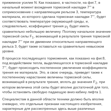
прижимное усилие N. Как показано, в частности, на фиг.7, в
начальный момент вхождения тормозной накладки 7''' в
соприкосновение с направляющим рельсом 3, температура
материала, из которого сделана тормозная накладки 7''', будет
соответствовать температуре окружающей среды, и,
следовательно, коэффициент трения µ
будет иметь
1
сравнительно небольшую величину. Поэтому начальное значение
тормозной силы F
, возникающей в результате трения тормозной
1
накладки 7''' при ее движении относительно направляющего
рельса 3, будет также оставаться на сравнительно невысоком
уровне.
В процессе последующего торможения, как показано на фиг.8,
под воздействием тепла, выделяющегося в тормозной накладке
7''', будет происходить постепенное увеличение коэффициента
трения ее материала. Это, в свою очередь, приведет также к
постепенному нарастанию величины тормозной силы,
возникающей в результате трения, вплоть до значения F
, при
2
котором величина этой силы будет вполне достаточной для того,
чтобы остановить свободно падающую вниз кабину лифта 1.
Специалистам в данной области техники должно быть вполне
очевидно, что отдельные признаки настоящего изобретения,
характерные для рассмотренных здесь выше различных