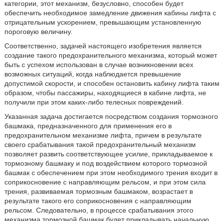
категории, этот механизм, безусловно, способен будет
обеспечить необходимое замедление движения кабины лифта с
отрицательным ускорением, превышающим установленную
пороговую величину.
Соответственно, задачей настоящего изобретения является
создание такого предохранительного механизма, который может
быть с успехом использован в случае возникновении всех
возможных ситуаций, когда наблюдается превышение
допустимой скорости, и способен остановить кабину лифта таким
образом, чтобы пассажиры, находящиеся в кабине лифта, не
получили при этом каких-либо телесных повреждений.
Указанная задача достигается посредством создания тормозного
башмака, предназначенного для применения его в
предохранительном механизме лифта, причем в результате
своего срабатывания такой предохранительный механизм
позволяет развить соответствующее усилие, прикладываемое к
тормозному башмаку и под воздействием которого тормозной
башмак с обеспечением при этом необходимого трения входит в
соприкосновение с направляющим рельсом, и при этом сила
трения, развиваемая тормозным башмаком, возрастает в
результате такого его соприкосновения с направляющим
рельсом. Следовательно, в процессе срабатывания этого
механизма тормозной башмак будет прикладывать начальную