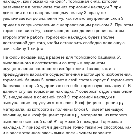
накладки, как показано на фиг.4, тормозная сила, которая
развивается в результате трения тормозной накладки 7 при
движении ее по направляющему рельсу 3, сразу же
увеличивается до значения F
, как только внутренний слой 9
2
придет в соприкосновение с направляющим рельсом 3. При этом
тормозная сила F
, возникающая вследствие трения на этом
2
втором этапе работы тормозной накладки, будет вполне
достаточной для того, чтобы остановить свободно падающую
вниз кабину 1 лифта.
На фиг.5 показан вид в разрезе для тормозного башмака 5',
выполненного в соответствии со вторым вариантом
осуществления настоящего изобретения. Так же, как и в
предыдущем варианте осуществления настоящего изобретения,
тормозной башмак 5' включает в свой состав корпус 6 тормозного
башмака, который удерживает на себе тормозную накладку 7'. В
данном случае тормозная накладка 7' содержит отдельные блоки
8', внедренные в основной слой 9' тормозной накладки и
выступающие наружу из этого слоя. Коэффициент трения µ
1
материала, из которого выполнены блоки 8', имеет меньшую
величину, чем коэффициент трения µ
материала, из которого
2
выполнен основной слой 9' тормозной накладки. Тормозная
накладка 7' приводится в действие точно таким же способом, как
и в рассмотренном здесь выше предыдущем варианте