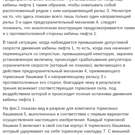
кабины лифта 1 таким образом, чтобы охватывать собой
расположенный рядом с ним направляющий рельс 3. Несмотря
на то, что здесь показан всего лишь только один направляющий
рельс 3 и один предохранительный механизм 4, следует
понимать, что аналогичная конструкция предусматривается также
и с противоположной стороны кабины лифта 1.
В такой ситуации, когда наблюдается превышение допустимой
скорости движения кабины лифта 1, то есть, когда она начинает
перемещаться со скоростью, превышающей некоторую, заранее
установленную величину, происходит срабатывание регулятора-
ограничителя скорости (который не показан), включающего в
действие предохранительный механизм 4, прижимающего
тормозные башмаки 5 к направляющему рельсу 3 с
противоположных его сторон, благодаря чему в результате
трения возникает соответствующая тормозная сила, под
воздействием которой и происходит полная остановка движения
кабины лифта 1.
На фиг.2 показан вид в разрезе для комплекта тормозных
башмаков 5, выполненных в соответствии с первым вариантом
осуществления настоящего изобретения. Каждый тормозной
башмак 5 включает в свой состав корпус 6 тормозного башмака,
который удерживает на себе тормозную накладку 7. С внешней