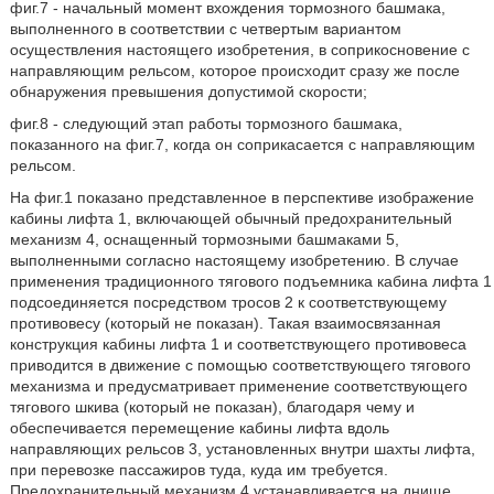
фиг.7 - начальный момент вхождения тормозного башмака,
выполненного в соответствии с четвертым вариантом
осуществления настоящего изобретения, в соприкосновение с
направляющим рельсом, которое происходит сразу же после
обнаружения превышения допустимой скорости;
фиг.8 - следующий этап работы тормозного башмака,
показанного на фиг.7, когда он соприкасается с направляющим
рельсом.
На фиг.1 показано представленное в перспективе изображение
кабины лифта 1, включающей обычный предохранительный
механизм 4, оснащенный тормозными башмаками 5,
выполненными согласно настоящему изобретению. В случае
применения традиционного тягового подъемника кабина лифта 1
подсоединяется посредством тросов 2 к соответствующему
противовесу (который не показан). Такая взаимосвязанная
конструкция кабины лифта 1 и соответствующего противовеса
приводится в движение с помощью соответствующего тягового
механизма и предусматривает применение соответствующего
тягового шкива (который не показан), благодаря чему и
обеспечивается перемещение кабины лифта вдоль
направляющих рельсов 3, установленных внутри шахты лифта,
при перевозке пассажиров туда, куда им требуется.
Предохранительный механизм 4 устанавливается на днище