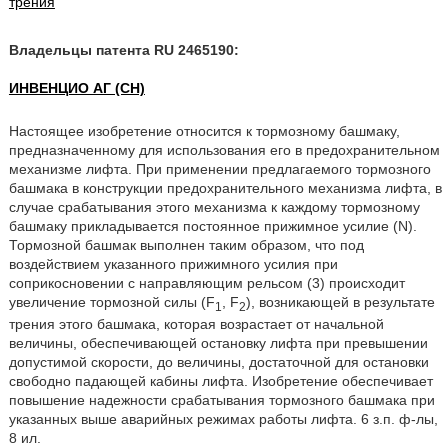
трения
Владельцы патента RU 2465190:
ИНВЕНЦИО АГ (CH)
Настоящее изобретение относится к тормозному башмаку,
предназначенному для использования его в предохранительном
механизме лифта. При применении предлагаемого тормозного
башмака в конструкции предохранительного механизма лифта, в
случае срабатывания этого механизма к каждому тормозному
башмаку прикладывается постоянное прижимное усилие (N).
Тормозной башмак выполнен таким образом, что под
воздействием указанного прижимного усилия при
соприкосновении с направляющим рельсом (3) происходит
увеличение тормозной силы (F
, F
), возникающей в результате
1
2
трения этого башмака, которая возрастает от начальной
величины, обеспечивающей остановку лифта при превышении
допустимой скорости, до величины, достаточной для остановки
свободно падающей кабины лифта. Изобретение обеспечивает
повышение надежности срабатывания тормозного башмака при
указанных выше аварийных режимах работы лифта. 6 з.п. ф-лы,
8 ил.