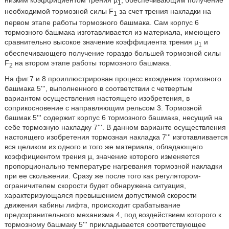
низким коэффициентом трения µ
, обеспечивающим получение
1
необходимой тормозной силы F
за счет трения накладки на
1
первом этапе работы тормозного башмака. Сам корпус 6
тормозного башмака изготавливается из материала, имеющего
сравнительно высокое значение коэффициента трения µ
и
1
обеспечивающего получение гораздо большей тормозной силы
F
на втором этапе работы тормозного башмака.
2
На фиг.7 и 8 проиллюстрирован процесс вхождения тормозного
башмака 5''', выполненного в соответствии с четвертым
вариантом осуществления настоящего изобретения, в
соприкосновение с направляющим рельсом 3. Тормозной
башмак 5''' содержит корпус 6 тормозного башмака, несущий на
себе тормозную накладку 7'''. В данном варианте осуществления
настоящего изобретения тормозная накладка 7''' изготавливается
вся целиком из одного и того же материала, обладающего
коэффициентом трения µ, значение которого изменяется
пропорционально температуре нагревания тормозной накладки
при ее скольжении. Сразу же после того как регулятором-
ограничителем скорости будет обнаружена ситуация,
характеризующаяся превышением допустимой скорости
движения кабины лифта, происходит срабатывание
предохранительного механизма 4, под воздействием которого к
тормозному башмаку 5''' прикладывается соответствующее