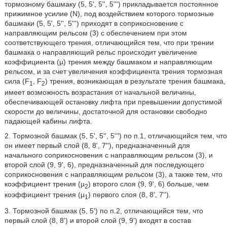
тормозному башмаку (5, 5', 5'', 5''') прикладывается постоянное
прижимное усилие (N), под воздействием которого тормозные
башмаки (5, 5', 5'', 5''') приходят в соприкосновение с
направляющим рельсом (3) с обеспечением при этом
соответствующего трения, отличающийся тем, что при трении
башмака о направляющий рельс происходит увеличение
коэффициента (µ) трения между башмаком и направляющим
рельсом, и за счет увеличения коэффициента трения тормозная
сила (F
, F
) трения, возникающая в результате трения башмака,
1
2
имеет возможность возрастания от начальной величины,
обеспечивающей остановку лифта при превышении допустимой
скорости до величины, достаточной для остановки свободно
падающей кабины лифта.
2. Тормозной башмак (5, 5', 5'', 5''') по п.1, отличающийся тем, что
он имеет первый слой (8, 8', 7''), предназначенный для
начального соприкосновения с направляющим рельсом (3), и
второй слой (9, 9', 6), предназначенный для последующего
соприкосновения с направляющим рельсом (3), а также тем, что
коэффициент трения (µ
) второго слоя (9, 9', 6) больше, чем
2
коэффициент трения (µ
) первого слоя (8, 8', 7'').
1
3. Тормозной башмак (5, 5') по п.2, отличающийся тем, что
первый слой (8, 8') и второй слой (9, 9') входят в состав