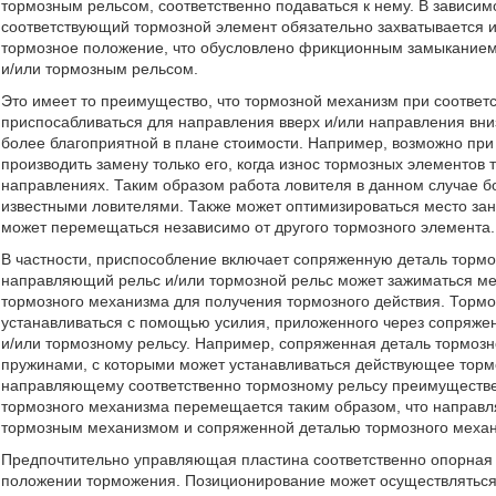
тормозным рельсом, соответственно подаваться к нему. В зависим
соответствующий тормозной элемент обязательно захватывается и
тормозное положение, что обусловлено фрикционным замыкани
и/или тормозным рельсом.
Это имеет то преимущество, что тормозной механизм при соответ
приспосабливаться для направления вверх и/или направления вниз
более благоприятной в плане стоимости. Например, возможно при
производить замену только его, когда износ тормозных элементов
направлениях. Таким образом работа ловителя в данном случае б
известными ловителями. Также может оптимизироваться место за
может перемещаться независимо от другого тормозного элемента.
В частности, приспособление включает сопряженную деталь тормо
направляющий рельс и/или тормозной рельс может зажиматься м
тормозного механизма для получения тормозного действия. Тормоз
устанавливаться с помощью усилия, приложенного через сопряже
и/или тормозному рельсу. Например, сопряженная деталь тормоз
пружинами, с которыми может устанавливаться действующее торм
направляющему соответственно тормозному рельсу преимуществе
тормозного механизма перемещается таким образом, что направ
тормозным механизмом и сопряженной деталью тормозного меха
Предпочтительно управляющая пластина соответственно опорная 
положении торможения. Позиционирование может осуществляться,