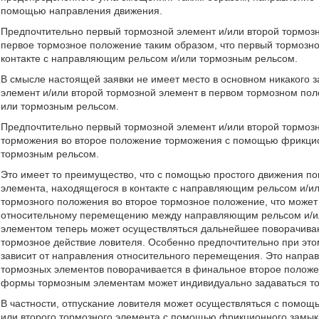
помощью направления движения.
Предпочтительно первый тормозной элемент и/или второй тормозн
первое тормозное положение таким образом, что первый тормозно
контакте с направляющим рельсом и/или тормозным рельсом.
В смысле настоящей заявки не имеет место в основном никакого з
элемент и/или второй тормозной элемент в первом тормозном пол
или тормозным рельсом.
Предпочтительно первый тормозной элемент и/или второй тормозн
торможения во второе положение торможения с помощью фрикци
тормозным рельсом.
Это имеет то преимущество, что с помощью простого движения по
элемента, находящегося в контакте с направляющим рельсом и/ил
тормозного положения во второе тормозное положение, что может 
относительному перемещению между направляющим рельсом и/и
элементом теперь может осуществляться дальнейшее поворачиван
тормозное действие ловителя. Особенно предпочтительно при это
зависит от направления относительного перемещения. Это направ
тормозных элементов поворачивается в финальное второе полож
формы тормозным элементам может индивидуально задаваться тор
В частности, отпускание ловителя может осуществляться с помощ
или второго тормозного элемента с помощью фрикционного замы