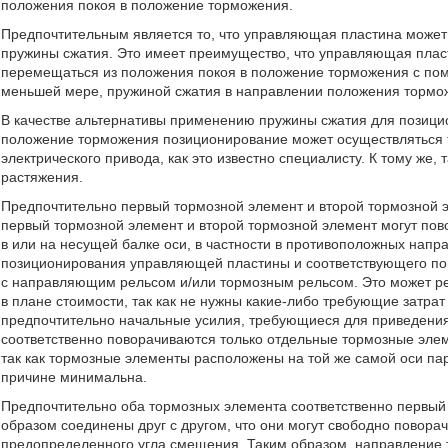
положения покоя в положение торможения.
Предпочтительным является то, что управляющая пластина може
пружины сжатия. Это имеет преимущество, что управляющая плас
перемещаться из положения покоя в положение торможения с по
меньшей мере, пружиной сжатия в направлении положения тормо
В качестве альтернативы применению пружины сжатия для позиц
положение торможения позиционирование может осуществляться т
электрического привода, как это известно специалисту. К тому же
растяжения.
Предпочтительно первый тормозной элемент и второй тормозной э
первый тормозной элемент и второй тормозной элемент могут по
в или на несущей балке оси, в частности в противоположных напр
позиционирования управляющей пластины и соответствующего пово
с направляющим рельсом и/или тормозным рельсом. Это может реа
в плане стоимости, так как не нужны какие-либо требующие затрат
предпочтительно начальные усилия, требующиеся для приведения 
соответственно поворачиваются только отдельные тормозные эле
так как тормозные элементы расположены на той же самой оси пар
причине минимальна.
Предпочтительно оба тормозных элемента соответственно первый
образом соединены друг с другом, что они могут свободно поворач
предопределенного угла смещения. Таким образом, направление 