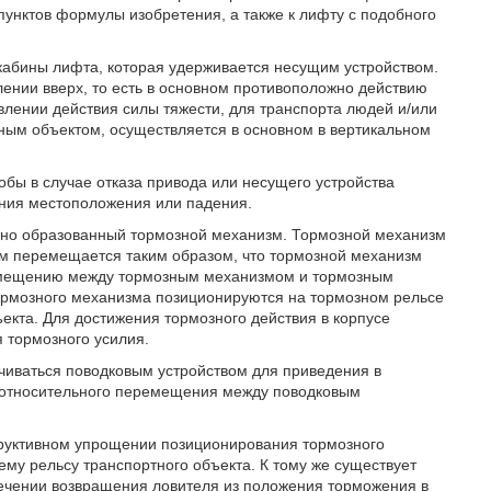
унктов формулы изобретения, а также к лифту с подобного
 кабины лифта, которая удерживается несущим устройством.
нии вверх, то есть в основном противоположно действию
авлении действия силы тяжести, для транспорта людей и/или
ным объектом, осуществляется в основном в вертикальном
бы в случае отказа привода или несущего устройства
ения местоположения или падения.
ично образованный тормозной механизм. Тормозной механизм
ом перемещается таким образом, что тормозной механизм
ремещению между тормозным механизмом и тормозным
тормозного механизма позиционируются на тормозном рельсе
екта. Для достижения тормозного действия в корпусе
 тормозного усилия.
чиваться поводковым устройством для приведения в
ю относительного перемещения между поводковым
труктивном упрощении позиционирования тормозного
у рельсу транспортного объекта. К тому же существует
ечении возвращения ловителя из положения торможения в