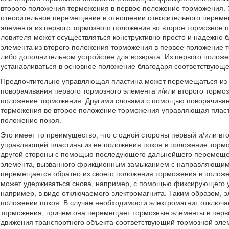
второго положения торможения в первое положение торможения. Э
относительное перемещение в отношении относительного переме
элемента из первого тормозного положения во второе тормозное п
ловителя может осуществляться конструктивно просто и надежно 
элемента из второго положения торможения в первое положение то
либо дополнительном устройстве для возврата. Из первого поло
устанавливаться в основное положение благодаря соответствующ
Предпочтительно управляющая пластина может перемещаться из
поворачивания первого тормозного элемента и/или второго тормо
положение торможения. Другими словами с помощью поворачивани
торможения во второе положение торможения управляющая пласт
положение покоя.
Это имеет то преимущество, что с одной стороны первый и/или в
управляющей пластины из ее положения покоя в положение торм
другой стороны с помощью последующего дальнейшего перемещен
элемента, вызванного фрикционным замыканием с направляющим
перемещается обратно из своего положения торможения в полож
может удерживаться снова, например, с помощью фиксирующего у
например, в виде отключаемого электромагнита. Таким образом, 
положении покоя. В случае необходимости электромагнит отключ
торможения, причем она перемещает тормозные элементы в перв
движения транспортного объекта соответствующий тормозной эле