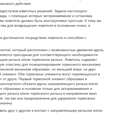
рмозного действия.
едостатков известных решений. Задача настоящего
 вида, с помощью которых затормаживание и остановка
е ловитель должен быть конструктивно простым. К тому же,
тва для возвращения ловителя в положение покоя, в
ов достигаются посредством ловителя и способом с
ъектом, который расположен с возможностью движения вдоль
является пригодным для соответствующего необходимости
ющем рельсе и/или тормозном рельсе. Ловитель содержит
щую пластину для позиционирования тормозного механизма
рмозной механизм образован, по меньшей мере, из двух
й элемент. Оба тормозных элемента могут перемещаться в
г от друга. Первый тормозной элемент образован в
ранспортного объекта вдоль направляющего рельса и/или
нт образован в основном только для затормаживания и
его рельса и/или тормозного рельса в направлении вниз.
й, так как она предназначена для удержания тормозных
означны.
ать друг с другом в контакт с направляющим рельсом и/или