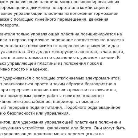
азом управляющая пластина может позиционироваться из
перемещения, движения поворота или комбинации из
ование управляющей пластины из положения торможения
 также с помощью линейного перемещения, движения
поворота.
ловителя только управляющая пластина позиционируется на
изм в первое тормозное положение соответственно подает к
существляться независимо от направления движения и для
с ловителя. Это делает конструкцию ловителя, в частности,
ным в плане стоимости по сравнению с уровнем техники. К
ько управляющей пластины из положения покоя в
ивно просто и надежно.
т удерживаться с помощью отключаемых электромагнитов.
т реализоваться просто и таким образом благоприятно в
 при перерыве в подаче тока электромагнит отключается,
лает возможным режим работы ловителя в качестве
рийное электроснабжение, например, с помощью
ный перерыв в подаче питания. Подобного рода аварийное
цию безопасности или управления.
гнитов, для удержания управляющей пластины в положении
рующего устройства, как захвата или болта. Они могут быть
то управляющая пластина может перемещаться из