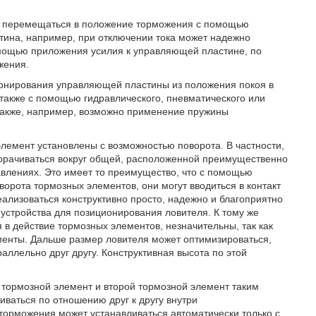
т перемещаться в положение торможения с помощью
тина, например, при отключении тока может надежно
мощью приложения усилия к управляющей пластине, по
жения.
ионирования управляющей пластины из положения покоя в
акже с помощью гидравлического, пневматического или
, также, например, возможно применение пружины
лемент установлены с возможностью поворота. В частности,
ворачиваться вокруг общей, расположенной преимущественно
авлениях. Это имеет то преимущество, что с помощью
рота тормозных элементов, они могут вводиться в контакт
лизоваться конструктивно просто, надежно и благоприятно
 устройства для позиционирования ловителя. К тому же
в действие тормозных элементов, незначительны, так как
менты. Дальше размер ловителя может оптимизироваться,
аллельно друг другу. Конструктивная высота по этой
 тормозной элемент и второй тормозной элемент таким
иваться по отношению друг к другу внутри
торможения может устанавливаться автоматически только с