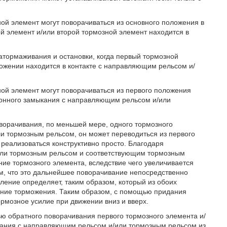
ой элемент могут поворачиваться из основного положения в
й элемент и/или второй тормозной элемент находится в
атормаживания и остановки, когда первый тормозной
ожении находится в контакте с направляющим рельсом и/
ой элемент могут поворачиваться из первого положения
онного замыкания с направляющим рельсом и/или
ворачивания, по меньшей мере, одного тормозного
и тормозным рельсом, он может переводиться из первого
реализоваться конструктивно просто. Благодаря
ли тормозным рельсом и соответствующим тормозным
ие тормозного элемента, вследствие чего увеличивается
м, что это дальнейшее поворачивание непосредственно
ление определяет, таким образом, который из обоих
ение торможения. Таким образом, с помощью придания
мозное усилие при движении вниз и вверх.
ью обратного поворачивания первого тормозного элемента и/
кания с направляющим рельсом и/или тормозным рельсом из