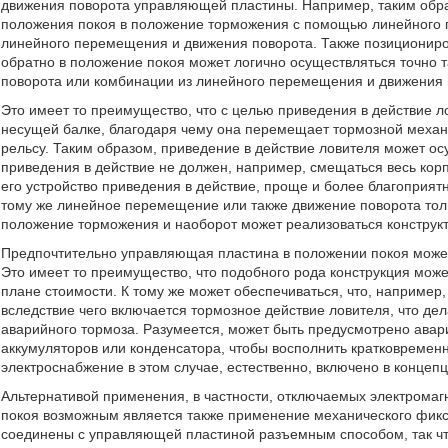
движения поворота управляющей пластины. Например, таким обр
положения покоя в положение торможения с помощью линейного 
линейного перемещения и движения поворота. Также позиционир
обратно в положение покоя может логично осуществляться точно
поворота или комбинации из линейного перемещения и движения 
Это имеет то преимущество, что с целью приведения в действие 
несущей балке, благодаря чему она перемещает тормозной механ
рельсу. Таким образом, приведение в действие ловителя может о
приведения в действие не должен, например, смещаться весь корпу
его устройство приведения в действие, проще и более благоприят
тому же линейное перемещение или также движение поворота тол
положение торможения и наоборот может реализоваться конструкт
Предпочтительно управляющая пластина в положении покоя може
Это имеет то преимущество, что подобного рода конструкция може
плане стоимости. К тому же может обеспечиваться, что, например,
вследствие чего включается тормозное действие ловителя, что де
аварийного тормоза. Разумеется, может быть предусмотрено ава
аккумуляторов или конденсатора, чтобы восполнить кратковремен
электроснабжение в этом случае, естественно, включено в концеп
Альтернативой применения, в частности, отключаемых электрома
покоя возможным является также применение механического фикси
соединены с управляющей пластиной разъемным способом, так ч