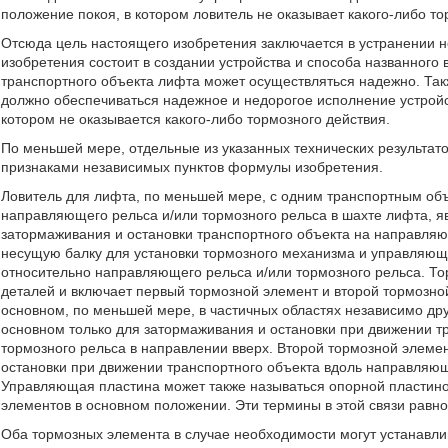
положение покоя, в котором ловитель не оказывает какого-либо то
Отсюда цель настоящего изобретения заключается в устранении н
изобретения состоит в создании устройства и способа названного
транспортного объекта лифта может осуществляться надежно. Такж
должно обеспечиваться надежное и недорогое исполнение устройс
котором не оказывается какого-либо тормозного действия.
По меньшей мере, отдельные из указанных технических результат
признаками независимых пунктов формулы изобретения.
Ловитель для лифта, по меньшей мере, с одним транспортным об
направляющего рельса и/или тормозного рельса в шахте лифта, 
затормаживания и остановки транспортного объекта на направля
несущую балку для установки тормозного механизма и управляю
относительно направляющего рельса и/или тормозного рельса. То
деталей и включает первый тормозной элемент и второй тормозно
основном, по меньшей мере, в частичных областях независимо дру
основном только для затормаживания и остановки при движении т
тормозного рельса в направлении вверх. Второй тормозной элеме
остановки при движении транспортного объекта вдоль направляющ
Управляющая пластина может также называться опорной пластино
элементов в основном положении. Эти термины в этой связи равн
Оба тормозных элемента в случае необходимости могут устанавлив