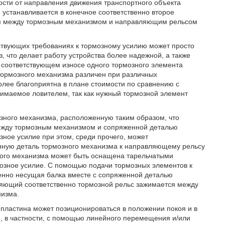
ости от направления движения транспортного объекта
 устанавливается в конечное соответственно второе
ем между тормозным механизмом и направляющим рельсом
ствующих требованиях к тормозному усилию может просто
, что делает работу устройства более надежной, а также
 соответствующем износе одного тормозного элемента
 тормозного механизма различен при различных
олее благоприятна в плане стоимости по сравнению с
нимаемое ловителем, так как нужный тормозной элемент
зного механизма, расположенную таким образом, что
ежду тормозным механизмом и сопряженной деталью
ное усилие при этом, среди прочего, может
нную деталь тормозного механизма к направляющему рельсу
ного механизма может быть оснащена тарельчатыми
озное усилие. С помощью подачи тормозных элементов к
нно несущая балка вместе с сопряженной деталью
ляющий соответственно тормозной рельс зажимается между
низма.
пластина может позиционироваться в положении покоя и в
 в частности, с помощью линейного перемещения и/или