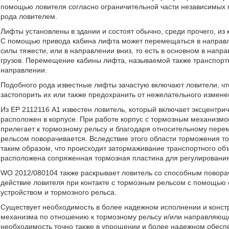
помощью ловителя согласно ограничительной части независимых п
рода ловителем.
Лифты установлены в здании и состоят обычно, среди прочего, из
С помощью привода кабина лифта может перемещаться в направле
силы тяжести, или в направлении вниз, то есть в основном в напр
грузов. Перемещение кабины лифта, называемой также транспорт
направлении.
Подобного рода известные лифты зачастую включают ловители, что
застопорить их или также предохранить от нежелательного измен
Из ЕР 2112116 А1 известен ловитель, который включает эксцентр
расположен в корпусе. При работе корпус с тормозным механизм
прилегает к тормозному рельсу и благодаря относительному пе
рельсом поворачивается. Вследствие этого области торможения 
таким образом, что происходит затормаживание транспортного объ
расположена сопряженная тормозная пластина для регулирования
WO 2012/080104 также раскрывает ловитель со способным повора
действие ловителя при контакте с тормозным рельсом с помощь
устройством и тормозного рельса.
Существует необходимость в более надежном исполнении и конс
механизма по отношению к тормозному рельсу и/или направляющем
необходимость точно также в упрощении и более надежном обесп