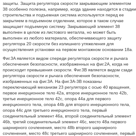
защиты. Защита регулятора скорости закрывающим элементом
38 особенно полезна, например, когда здание находится в стадии
строительства и подъемная система используется перед ее
закрытием в подъемном отделении, которое в таком случае
защищает подъемную систему. Закрывающий элемент 38
выполнен в целом из листового металла, но может быть
выполнен из любого материала, обеспечивающего защиту
регулятора 20 скорости без излишнего утяжеления для
осуществления установки на первом монтажном основании 18a.
Фиг.3A является видом спереди регулятора скорости и рычага
обеспечения безопасности, изображенных на фиг.2A, когда не
происходит превышения скорости. Фиг.3B является видом сзади
регулятора скорости и рычага обеспечения безопасности,
изображенных на фиг.3A. На фиг.3A-3B показаны
переключающий механизм 23 регулятора с осью 40 вращения,
первое инерционное тело 42a, второе инерционное тело 42b,
третье инерционное тело 42c, опора 44a для первого
инерционного тела, опора 44b для второго инерционного тела,
опора 44c для третьего инерционного тела, первый
соединительный элемент 46a, второй соединительный элемент
46b, третий соединительный элемент 46c, место 48a первого
шарнирного сочленения, место 48b второго шарнирного
сочленения, место 48c третьего шарнирного сочленения, первый