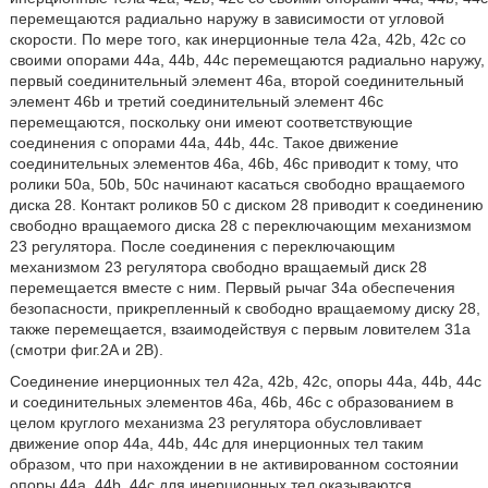
перемещаются радиально наружу в зависимости от угловой
скорости. По мере того, как инерционные тела 42a, 42b, 42c со
своими опорами 44a, 44b, 44c перемещаются радиально наружу,
первый соединительный элемент 46a, второй соединительный
элемент 46b и третий соединительный элемент 46c
перемещаются, поскольку они имеют соответствующие
соединения с опорами 44a, 44b, 44c. Такое движение
соединительных элементов 46a, 46b, 46c приводит к тому, что
ролики 50a, 50b, 50c начинают касаться свободно вращаемого
диска 28. Контакт роликов 50 с диском 28 приводит к соединению
свободно вращаемого диска 28 с переключающим механизмом
23 регулятора. После соединения с переключающим
механизмом 23 регулятора свободно вращаемый диск 28
перемещается вместе с ним. Первый рычаг 34a обеспечения
безопасности, прикрепленный к свободно вращаемому диску 28,
также перемещается, взаимодействуя с первым ловителем 31а
(смотри фиг.2A и 2B).
Соединение инерционных тел 42a, 42b, 42c, опоры 44a, 44b, 44c
и соединительных элементов 46a, 46b, 46c с образованием в
целом круглого механизма 23 регулятора обусловливает
движение опор 44а, 44b, 44c для инерционных тел таким
образом, что при нахождении в не активированном состоянии
опоры 44a, 44b, 44c для инерционных тел оказываются