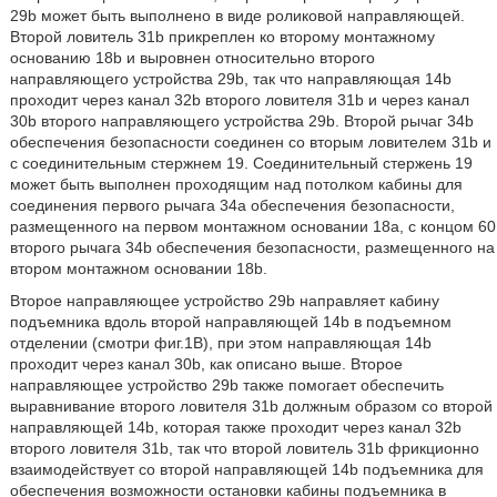
29b может быть выполнено в виде роликовой направляющей.
Второй ловитель 31b прикреплен ко второму монтажному
основанию 18b и выровнен относительно второго
направляющего устройства 29b, так что направляющая 14b
проходит через канал 32b второго ловителя 31b и через канал
30b второго направляющего устройства 29b. Второй рычаг 34b
обеспечения безопасности соединен со вторым ловителем 31b и
с соединительным стержнем 19. Соединительный стержень 19
может быть выполнен проходящим над потолком кабины для
соединения первого рычага 34a обеспечения безопасности,
размещенного на первом монтажном основании 18a, с концом 60
второго рычага 34b обеспечения безопасности, размещенного на
втором монтажном основании 18b.
Второе направляющее устройство 29b направляет кабину
подъемника вдоль второй направляющей 14b в подъемном
отделении (смотри фиг.1В), при этом направляющая 14b
проходит через канал 30b, как описано выше. Второе
направляющее устройство 29b также помогает обеспечить
выравнивание второго ловителя 31b должным образом со второй
направляющей 14b, которая также проходит через канал 32b
второго ловителя 31b, так что второй ловитель 31b фрикционно
взаимодействует со второй направляющей 14b подъемника для
обеспечения возможности остановки кабины подъемника в