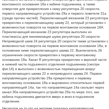
монтажного основания 18а к кабине подъемника, а также
отверстия для прикрепления к нему регулятора 20 скорости,
первого направляющего устройства 29a и первого ловителя 31a
(среди прочих частей). Переключающий механизм 23 регулятора
прикреплен к переключающему шкиву 22, который установлен с
возможностью поворота на первом монтажном основании 18A.
Переключающий механизм 23 регулятора выполнен из
пластмассы для минимизации шума регулятора 20 скорости.
Неприводной шкив 24 регулятора 20 скорости также установлен с
возможностью поворота на первом монтажном основании 18a, в
положении ниже переключающего шкива 22. Выключатель 26
ограничения скорости прикреплен к первому монтажному
основанию 18a. Канат R регулятора прикреплен к верхней части
и нижней части подъемного отделения подъемника (смотри
фиг.1A) и выполнен с возможностью перемещения вокруг
переключающего шкива 22 и неприводного шкива 24. Первое
направляющее устройство 29a прикреплено к первому
монтажному основанию 18a и выровнено относительно первой
направляющей 14a, так что направляющая 14a скользит через
канал 30a направляющего устройства 29a по мере того, как
кабина подъемника двигается вверх и вниз в подъемном
отделении.
Несмотря на то что на чертеже показана направляющая