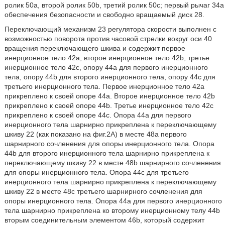
ролик 50a, второй ролик 50b, третий ролик 50c; первый рычаг 34a
обеспечения безопасности и свободно вращаемый диск 28.
Переключающий механизм 23 регулятора скорости выполнен с
возможностью поворота против часовой стрелки вокруг оси 40
вращения переключающего шкива и содержит первое
инерционное тело 42a, второе инерционное тело 42b, третье
инерционное тело 42c, опору 44a для первого инерционного
тела, опору 44b для второго инерционного тела, опору 44c для
третьего инерционного тела. Первое инерционное тело 42a
прикреплено к своей опоре 44a. Второе инерционное тело 42b
прикреплено к своей опоре 44b. Третье инерционное тело 42c
прикреплено к своей опоре 44c. Опора 44a для первого
инерционного тела шарнирно прикреплена к переключающему
шкиву 22 (как показано на фиг.2A) в месте 48a первого
шарнирного сочленения для опоры инерционного тела. Опора
44b для второго инерционного тела шарнирно прикреплена к
переключающему шкиву 22 в месте 48b шарнирного сочленения
для опоры инерционного тела. Опора 44c для третьего
инерционного тела шарнирно прикреплена к переключающему
шкиву 22 в месте 48c третьего шарнирного сочленения для
опоры инерционного тела. Опора 44a для первого инерционного
тела шарнирно прикреплена ко второму инерционному телу 44b
вторым соединительным элементом 46b, который содержит