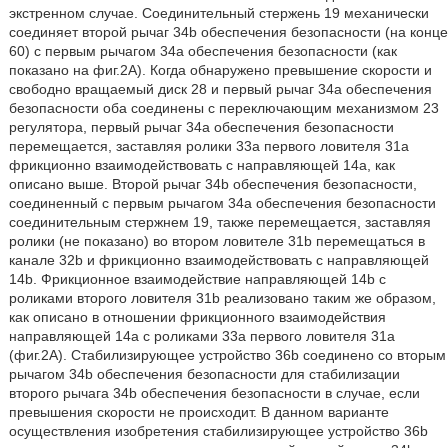
экстренном случае. Соединительный стержень 19 механически
соединяет второй рычаг 34b обеспечения безопасности (на конце
60) с первым рычагом 34a обеспечения безопасности (как
показано на фиг.2А). Когда обнаружено превышение скорости и
свободно вращаемый диск 28 и первый рычаг 34a обеспечения
безопасности оба соединены с переключающим механизмом 23
регулятора, первый рычаг 34a обеспечения безопасности
перемещается, заставляя ролики 33a первого ловителя 31a
фрикционно взаимодействовать с направляющей 14a, как
описано выше. Второй рычаг 34b обеспечения безопасности,
соединенный с первым рычагом 34a обеспечения безопасности
соединительным стержнем 19, также перемещается, заставляя
ролики (не показано) во втором ловителе 31b перемещаться в
канале 32b и фрикционно взаимодействовать с направляющей
14b. Фрикционное взаимодействие направляющей 14b с
роликами второго ловителя 31b реализовано таким же образом,
как описано в отношении фрикционного взаимодействия
направляющей 14a с роликами 33a первого ловителя 31a
(фиг.2A). Стабилизирующее устройство 36b соединено со вторым
рычагом 34b обеспечения безопасности для стабилизации
второго рычага 34b обеспечения безопасности в случае, если
превышения скорости не происходит. В данном варианте
осуществления изобретения стабилизирующее устройство 36b