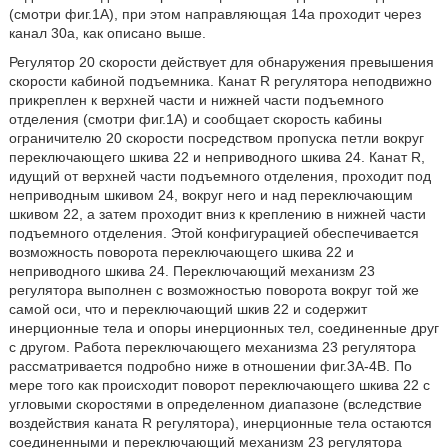
(смотри фиг.1A), при этом направляющая 14a проходит через
канал 30a, как описано выше.
Регулятор 20 скорости действует для обнаружения превышения
скорости кабиной подъемника. Канат R регулятора неподвижно
прикреплен к верхней части и нижней части подъемного
отделения (смотри фиг.1A) и сообщает скорость кабины
ограничителю 20 скорости посредством пропуска петли вокруг
переключающего шкива 22 и неприводного шкива 24. Канат R,
идущий от верхней части подъемного отделения, проходит под
неприводным шкивом 24, вокруг него и над переключающим
шкивом 22, а затем проходит вниз к креплению в нижней части
подъемного отделения. Этой конфигурацией обеспечивается
возможность поворота переключающего шкива 22 и
неприводного шкива 24. Переключающий механизм 23
регулятора выполнен с возможностью поворота вокруг той же
самой оси, что и переключающий шкив 22 и содержит
инерционные тела и опоры инерционных тел, соединенные друг
с другом. Работа переключающего механизма 23 регулятора
рассматривается подробно ниже в отношении фиг.3A-4B. По
мере того как происходит поворот переключающего шкива 22 с
угловыми скоростями в определенном диапазоне (вследствие
воздействия каната R регулятора), инерционные тела остаются
соединенными и переключающий механизм 23 регулятора