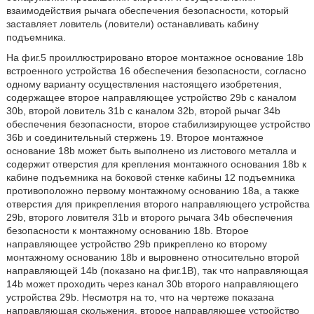
взаимодействия рычага обеспечения безопасности, который
заставляет ловитель (ловители) останавливать кабину
подъемника.
На фиг.5 проиллюстрировано второе монтажное основание 18b
встроенного устройства 16 обеспечения безопасности, согласно
одному варианту осуществления настоящего изобретения,
содержащее второе направляющее устройство 29b с каналом
30b, второй ловитель 31b с каналом 32b, второй рычаг 34b
обеспечения безопасности, второе стабилизирующее устройство
36b и соединительный стержень 19. Второе монтажное
основание 18b может быть выполнено из листового металла и
содержит отверстия для крепления монтажного основания 18b к
кабине подъемника на боковой стенке кабины 12 подъемника
противоположно первому монтажному основанию 18а, а также
отверстия для прикрепления второго направляющего устройства
29b, второго ловителя 31b и второго рычага 34b обеспечения
безопасности к монтажному основанию 18b. Второе
направляющее устройство 29b прикреплено ко второму
монтажному основанию 18b и выровнено относительно второй
направляющей 14b (показано на фиг.1B), так что направляющая
14b может проходить через канал 30b второго направляющего
устройства 29b. Несмотря на то, что на чертеже показана
направляющая скольжения, второе направляющее устройство