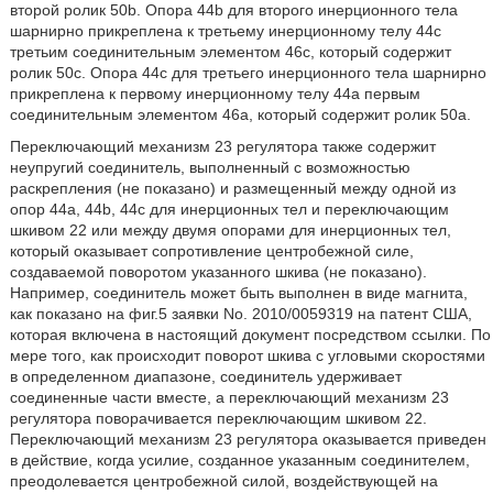
второй ролик 50b. Опора 44b для второго инерционного тела
шарнирно прикреплена к третьему инерционному телу 44c
третьим соединительным элементом 46c, который содержит
ролик 50c. Опора 44c для третьего инерционного тела шарнирно
прикреплена к первому инерционному телу 44a первым
соединительным элементом 46а, который содержит ролик 50а.
Переключающий механизм 23 регулятора также содержит
неупругий соединитель, выполненный с возможностью
раскрепления (не показано) и размещенный между одной из
опор 44a, 44b, 44c для инерционных тел и переключающим
шкивом 22 или между двумя опорами для инерционных тел,
который оказывает сопротивление центробежной силе,
создаваемой поворотом указанного шкива (не показано).
Например, соединитель может быть выполнен в виде магнита,
как показано на фиг.5 заявки No. 2010/0059319 на патент США,
которая включена в настоящий документ посредством ссылки. По
мере того, как происходит поворот шкива с угловыми скоростями
в определенном диапазоне, соединитель удерживает
соединенные части вместе, а переключающий механизм 23
регулятора поворачивается переключающим шкивом 22.
Переключающий механизм 23 регулятора оказывается приведен
в действие, когда усилие, созданное указанным соединителем,
преодолевается центробежной силой, воздействующей на