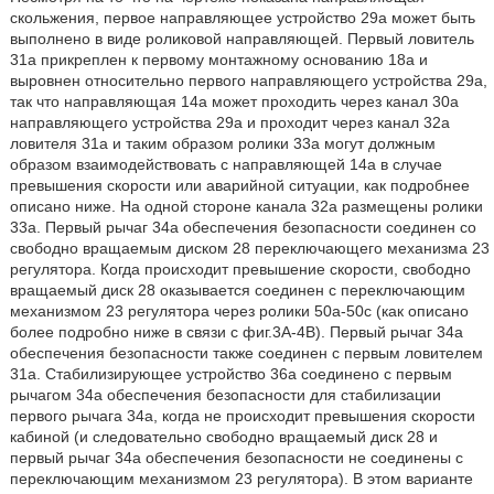
скольжения, первое направляющее устройство 29a может быть
выполнено в виде роликовой направляющей. Первый ловитель
31a прикреплен к первому монтажному основанию 18a и
выровнен относительно первого направляющего устройства 29а,
так что направляющая 14a может проходить через канал 30а
направляющего устройства 29a и проходит через канал 32a
ловителя 31а и таким образом ролики 33a могут должным
образом взаимодействовать с направляющей 14a в случае
превышения скорости или аварийной ситуации, как подробнее
описано ниже. На одной стороне канала 32a размещены ролики
33a. Первый рычаг 34a обеспечения безопасности соединен со
свободно вращаемым диском 28 переключающего механизма 23
регулятора. Когда происходит превышение скорости, свободно
вращаемый диск 28 оказывается соединен с переключающим
механизмом 23 регулятора через ролики 50a-50c (как описано
более подробно ниже в связи с фиг.3A-4B). Первый рычаг 34a
обеспечения безопасности также соединен с первым ловителем
31a. Стабилизирующее устройство 36a соединено с первым
рычагом 34a обеспечения безопасности для стабилизации
первого рычага 34a, когда не происходит превышения скорости
кабиной (и следовательно свободно вращаемый диск 28 и
первый рычаг 34a обеспечения безопасности не соединены с
переключающим механизмом 23 регулятора). В этом варианте