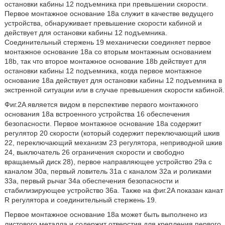
остановки кабины 12 подъемника при превышении скорости.
Первое монтажное основание 18a служит в качестве ведущего
устройства, обнаруживает превышение скорости кабиной и
действует для остановки кабины 12 подъемника.
Соединительный стержень 19 механически соединяет первое
монтажное основание 18a со вторым монтажным основанием
18b, так что второе монтажное основание 18b действует для
остановки кабины 12 подъемника, когда первое монтажное
основание 18a действует для остановки кабины 12 подъемника в
экстренной ситуации или в случае превышения скорости кабиной.
Фиг.2A является видом в перспективе первого монтажного
основания 18a встроенного устройства 16 обеспечения
безопасности. Первое монтажное основание 18a содержит
регулятор 20 скорости (который содержит переключающий шкив
22, переключающий механизм 23 регулятора, неприводной шкив
24, выключатель 26 ограничения скорости и свободно
вращаемый диск 28), первое направляющее устройство 29a с
каналом 30a, первый ловитель 31a с каналом 32a и роликами
33a, первый рычаг 34a обеспечения безопасности и
стабилизирующее устройство 36a. Также на фиг.2A показан канат
R регулятора и соединительный стержень 19.
Первое монтажное основание 18a может быть выполнено из
листового металла и содержит отверстия для крепления первого