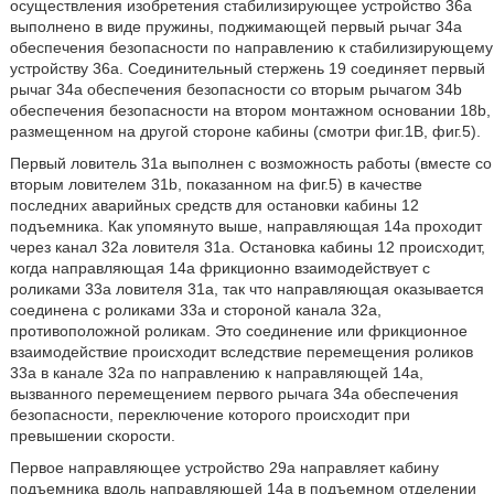
осуществления изобретения стабилизирующее устройство 36a
выполнено в виде пружины, поджимающей первый рычаг 34a
обеспечения безопасности по направлению к стабилизирующему
устройству 36a. Соединительный стержень 19 соединяет первый
рычаг 34a обеспечения безопасности со вторым рычагом 34b
обеспечения безопасности на втором монтажном основании 18b,
размещенном на другой стороне кабины (смотри фиг.1B, фиг.5).
Первый ловитель 31a выполнен с возможность работы (вместе со
вторым ловителем 31b, показанном на фиг.5) в качестве
последних аварийных средств для остановки кабины 12
подъемника. Как упомянуто выше, направляющая 14a проходит
через канал 32a ловителя 31a. Остановка кабины 12 происходит,
когда направляющая 14a фрикционно взаимодействует с
роликами 33a ловителя 31a, так что направляющая оказывается
соединена с роликами 33a и стороной канала 32a,
противоположной роликам. Это соединение или фрикционное
взаимодействие происходит вследствие перемещения роликов
33a в канале 32a по направлению к направляющей 14a,
вызванного перемещением первого рычага 34a обеспечения
безопасности, переключение которого происходит при
превышении скорости.
Первое направляющее устройство 29a направляет кабину
подъемника вдоль направляющей 14a в подъемном отделении