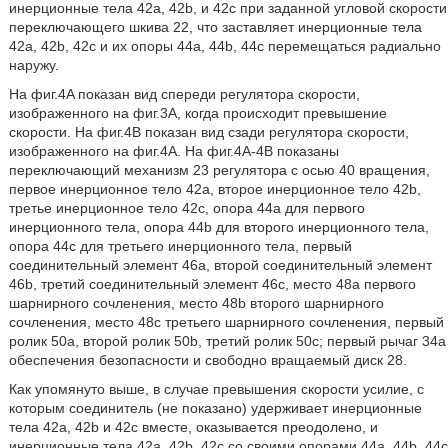
инерционные тела 42a, 42b, и 42c при заданной угловой скорости
переключающего шкива 22, что заставляет инерционные тела
42a, 42b, 42c и их опоры 44a, 44b, 44c перемещаться радиально
наружу.
На фиг.4A показан вид спереди регулятора скорости,
изображенного на фиг.3A, когда происходит превышение
скорости. На фиг.4B показан вид сзади регулятора скорости,
изображенного на фиг.4A. На фиг.4A-4B показаны
переключающий механизм 23 регулятора с осью 40 вращения,
первое инерционное тело 42a, второе инерционное тело 42b,
третье инерционное тело 42c, опора 44a для первого
инерционного тела, опора 44b для второго инерционного тела,
опора 44c для третьего инерционного тела, первый
соединительный элемент 46a, второй соединительный элемент
46b, третий соединительный элемент 46c, место 48a первого
шарнирного сочленения, место 48b второго шарнирного
сочленения, место 48c третьего шарнирного сочленения, первый
ролик 50а, второй ролик 50b, третий ролик 50c; первый рычаг 34a
обеспечения безопасности и свободно вращаемый диск 28.
Как упомянуто выше, в случае превышения скорости усилие, с
которым соединитель (не показано) удерживает инерционные
тела 42a, 42b и 42c вместе, оказывается преодолено, и
инерционные тела 42a, 42b, 42c со своими опорами 44a, 44b, 44c