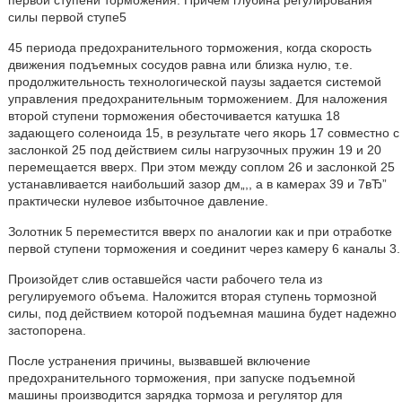
первой ступени торможения. Причем глубина регулирования
силы первой ступе5
45 периода предохранительного торможения, когда скорость
движения подъемных сосудов равна или близка нулю, т.е.
продолжительность технологической паузы задается системой
управления предохранительным торможением. Для наложения
второй ступени торможения обесточивается катушка 18
задающего соленоида 15, в результате чего якорь 17 совместно с
заслонкой 25 под действием силы нагрузочных пружин 19 и 20
перемещается вверх. При этом между соплом 26 и заслонкой 25
устанавливается наибольший зазор дм„,, а в камерах 39 и 7вЂ”
практически нулевое избыточное давление.
Золотник 5 переместится вверх по аналогии как и при отработке
первой ступени торможения и соединит через камеру 6 каналы 3.
Произойдет слив оставшейся части рабочего тела из
регулируемого объема. Наложится вторая ступень тормозной
силы, под действием которой подъемная машина будет надежно
застопорена.
После устранения причины, вызвавшей включение
предохранительного торможения, при запуске подъемной
машины производится зарядка тормоза и регулятор для