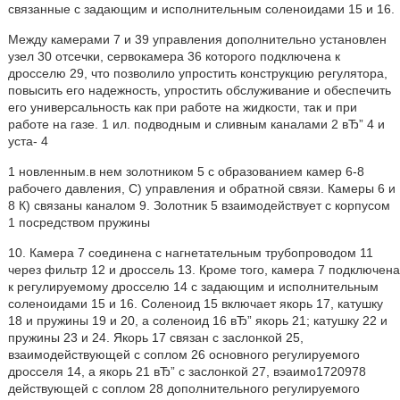
связанные с задающим и исполнительным соленоидами 15 и 16.
Между камерами 7 и 39 управления дополнительно установлен
узел 30 отсечки, сервокамера 36 которого подключена к
дросселю 29, что позволило упростить конструкцию регулятора,
повысить его надежность, упростить обслуживание и обеспечить
его универсальность как при работе на жидкости, так и при
работе на газе. 1 ил. подводным и сливным каналами 2 вЂ” 4 и
уста- 4
1 новленным.в нем золотником 5 с образованием камер 6-8
рабочего давления, С) управления и обратной связи. Камеры 6 и
8 К) связаны каналом 9. Золотник 5 взаимодействует с корпусом
1 посредством пружины
10. Камера 7 соединена с нагнетательным трубопроводом 11
через фильтр 12 и дроссель 13. Кроме того, камера 7 подключена
к регулируемому дросселю 14 с задающим и исполнительным
соленоидами 15 и 16. Соленоид 15 включает якорь 17, катушку
18 и пружины 19 и 20, а соленоид 16 вЂ” якорь 21; катушку 22 и
пружины 23 и 24. Якорь 17 связан с заслонкой 25,
взаимодействующей с соплом 26 основного регулируемого
дросселя 14, а якорь 21 вЂ” с заслонкой 27, вэаимо1720978
действующей с соплом 28 дополнительного регулируемого