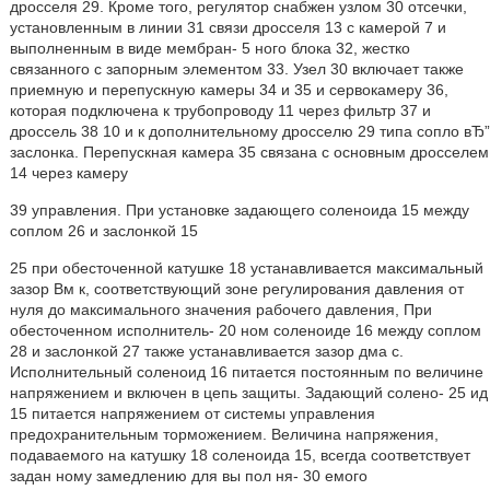
дросселя 29. Кроме того, регулятор снабжен узлом 30 отсечки,
установленным в линии 31 связи дросселя 13 с камерой 7 и
выполненным в виде мембран- 5 ного блока 32, жестко
связанного с запорным элементом 33. Узел 30 включает также
приемную и перепускную камеры 34 и 35 и сервокамеру 36,
которая подключена к трубопроводу 11 через фильтр 37 и
дроссель 38 10 и к дополнительному дросселю 29 типа сопло вЂ”
заслонка. Перепускная камера 35 связана с основным дросселем
14 через камеру
39 управления. При установке задающего соленоида 15 между
соплом 26 и заслонкой 15
25 при обесточенной катушке 18 устанавливается максимальный
зазор Вм к, соответствующий зоне регулирования давления от
нуля до максимального значения рабочего давления, При
обесточенном исполнитель- 20 ном соленоиде 16 между соплом
28 и заслонкой 27 также устанавливается зазор дма с.
Исполнительный соленоид 16 питается постоянным по величине
напряжением и включен в цепь защиты. Задающий солено- 25 ид
15 питается напряжением от системы управления
предохранительным торможением. Величина напряжения,
подаваемого на катушку 18 соленоида 15, всегда соответствует
задан ному замедлению для вы пол ня- 30 емого