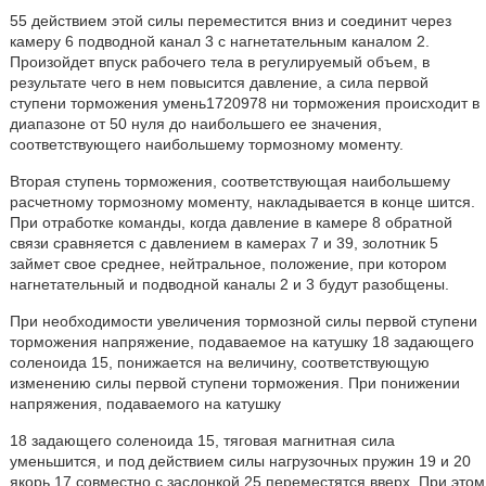
55 действием этой силы переместится вниз и соединит через
камеру 6 подводной канал 3 с нагнетательным каналом 2.
Произойдет впуск рабочего тела в регулируемый объем, в
результате чего в нем повысится давление, а сила первой
ступени торможения умень1720978 ни торможения происходит в
диапазоне от 50 нуля до наибольшего ее значения,
соответствующего наибольшему тормозному моменту.
Вторая ступень торможения, соответствующая наибольшему
расчетному тормозному моменту, накладывается в конце шится.
При отработке команды, когда давление в камере 8 обратной
связи сравняется с давлением в камерах 7 и 39, золотник 5
займет свое среднее, нейтральное, положение, при котором
нагнетательный и подводной каналы 2 и 3 будут разобщены.
При необходимости увеличения тормозной силы первой ступени
торможения напряжение, подаваемое на катушку 18 задающего
соленоида 15, понижается на величину, соответствующую
изменению силы первой ступени торможения. При понижении
напряжения, подаваемого на катушку
18 задающего соленоида 15, тяговая магнитная сила
уменьшится, и под действием силы нагрузочных пружин 19 и 20
якорь 17 совместно с заслонкой 25 переместятся вверх. При этом