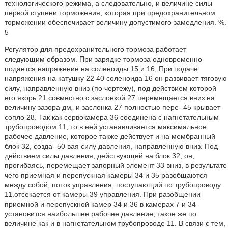
технологического режима, а следовательно, и величине силы
первой ступени торможения, которая при предохранительном
торможении обеспечивает величину допустимого замедления. %.
5
Регулятор для предохранительного тормоза работает
следующим образом. При зарядке тормоза одновременно
подается напряжение на соленоиды 15 и 16, При подаче
напряжения на катушку 22 40 соленоида 16 он развивает тяговую
силу, направленную вниз (по чертежу), под действием которой
его якорь 21 совместно с заслонкой 27 перемещается вниз на
величину зазора дм„ и заслонка 27 полностью пере- 45 крывает
сопло 28. Так как сервокамера 36 соединена с нагнетательным
трубопроводом 11, то в ней устанавливается максимальное
рабочее давление, которое также действует и на мембранный
блок 32, созда- 50 вая силу давления, направленную вниз. Под
действием силы давления, действующей на блок 32, он,
прогибаясь, перемещает запорный элемент 33 вниз, в результате
чего приемная и перепускная камеры 34 и 35 разобщаются
между собой, поток управления, поступающий по трубопроводу
11.отсекается от камеры 39 управления. При разобщении
приемной и перепускной камер 34 и 36 в камерах 7 и 34
установится наибольшее рабочее давление, такое же по
величине как и в нагнетательном трубопроводе 11. В связи с тем,