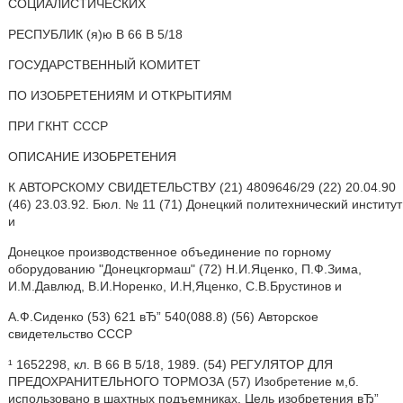
СОЦИАЛИСТИЧЕСКИХ
РЕСПУБЛИК (я)ю В 66 В 5/18
ГОСУДАРСТВЕННЫЙ КОМИТЕТ
ПО ИЗОБРЕТЕНИЯМ И ОТКРЫТИЯМ
ПРИ ГКНТ СССР
ОПИСАНИЕ ИЗОБРЕТЕНИЯ
К АВТОРСКОМУ СВИДЕТЕЛЬСТВУ (21) 4809646/29 (22) 20.04.90
(46) 23.03.92. Бюл. № 11 (71) Донецкий политехнический институт
и
Донецкое производственное объединение по горному
оборудованию "Донецкгормаш" (72) Н.И.Яценко, П.Ф.Зима,
И.М.Давлюд, В.И.Норенко, И.Н,Яценко, С.В.Брустинов и
А.Ф.Сиденко (53) 621 вЂ” 540(088.8) (56) Авторское
свидетельство СССР
¹ 1652298, кл. В 66 В 5/18, 1989. (54) РЕГУЛЯТОР ДЛЯ
ПРЕДОХРАНИТЕЛЬНОГО ТОРМОЗА (57) Изобретение м,б.
использовано в шахтных подъемниках. Цель изобретения вЂ”