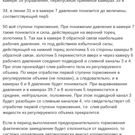
камере 39 управления, перепускной приемной камерах 35 и
34, в линии 31 и в камере 7 давление понизится до величины,
соответствующей пер5
50 вой ступени торможения, При понижении давления в камере 7
также понизится и сила, действующая на верхний торец
золотника 5. Так как в камере 8 обратной связи наибольшее
рабочее давление, то под действием избыточной силы,
действующей на нижний торец золотника 5 со стороны камеры 8
обратной связи, золотник 5 переместится вверх и через камеру 6
рабочего давления соединит подводной и сливной каналы 3 и 4.
При этом произойдет слив рабочего тела из регулируемого
объема. По мере отработки первой ступени торможения в
регулируемом объеме (не показан),.а следовательно, и в
камерах 6 и 8 давление будет понижаться. При выравнивании
давления и в камерах 39,7 и 8 золотник 5 переместится в
среднее, нейтральное, положение, При этом подводной канал 3
будет. разобщен со сливным каналом 4, что свидетельствует об
отработке первой ступени торможения, т.е. слив рабочей
жидкости из регулируемого объема прекратится.
Если в период выполнения предохранительного торможения
фактическое замедление будет отклоняться от заданного, то
система управления автоматически внесет корректировку в