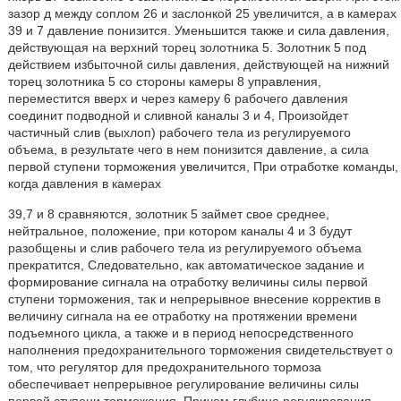
зазор д между соплом 26 и заслонкой 25 увеличится, а в камерах
39 и 7 давление понизится. Уменьшится также и сила давления,
действующая на верхний торец золотника 5. Золотник 5 под
действием избыточной силы давления, действующей на нижний
торец золотника 5 со стороны камеры 8 управления,
переместится вверх и через камеру 6 рабочего давления
соединит подводной и сливной каналы 3 и 4, Произойдет
частичный слив (выхлоп) рабочего тела из регулируемого
объема, в результате чего в нем понизится давление, а сила
первой ступени торможения увеличится, При отработке команды,
когда давления в камерах
39,7 и 8 сравняются, золотник 5 займет свое среднее,
нейтральное, положение, при котором каналы 4 и 3 будут
разобщены и слив рабочего тела из регулируемого объема
прекратится, Следовательно, как автоматическое задание и
формирование сигнала на отработку величины силы первой
ступени торможения, так и непрерывное внесение корректив в
величину сигнала на ее отработку на протяжении времени
подъемного цикла, а также и в период непосредственного
наполнения предохранительного торможения свидетельствует о
том, что регулятор для предохранительного тормоза
обеспечивает непрерывное регулирование величины силы