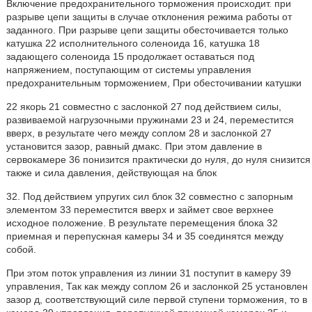
Включение предохранительного торможения происходит. при
разрыве цепи защиты в случае отклонения режима работы от
заданного. При разрыве цепи защиты обесточивается только
катушка 22 исполнительного соленоида 16, катушка 18
задающего соленоида 15 продолжает оставаться под
напряжением, поступающим от системы управления
предохранительным торможением, При обесточивании катушки
22 якорь 21 совместно с заслонкой 27 под действием силы,
развиваемой нагрузочными пружинами 23 и 24, переместится
вверх, в результате чего между соплом 28 и заслонкой 27
установится зазор, равный дмакс. При этом давление в
сервокамере 36 понизится практически до нуля, до нуля снизится
также и сила давления, действующая на блок
32. Под действием упругих сил блок 32 совместно с запорным
элементом 33 переместится вверх и займет свое верхнее
исходное положение. В результате перемещения блока 32
приемная и перепускная камеры 34 и 35 соединятся между
собой.
При этом поток управления из линии 31 поступит в камеру 39
управления, Так как между соплом 26 и заслонкой 25 установлен
зазор д, соответствующий силе первой ступени торможения, то в