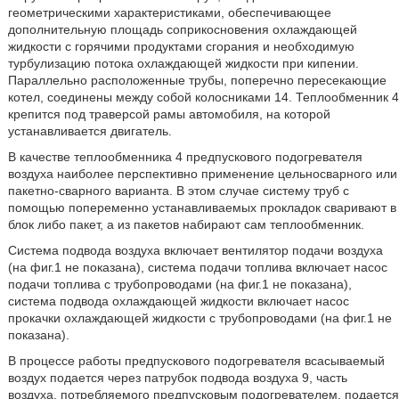
геометрическими характеристиками, обеспечивающее
дополнительную площадь соприкосновения охлаждающей
жидкости с горячими продуктами сгорания и необходимую
турбулизацию потока охлаждающей жидкости при кипении.
Параллельно расположенные трубы, поперечно пересекающие
котел, соединены между собой колосниками 14. Теплообменник 4
крепится под траверсой рамы автомобиля, на которой
устанавливается двигатель.
В качестве теплообменника 4 предпускового подогревателя
воздуха наиболее перспективно применение цельносварного или
пакетно-сварного варианта. В этом случае систему труб с
помощью попеременно устанавливаемых прокладок сваривают в
блок либо пакет, а из пакетов набирают сам теплообменник.
Система подвода воздуха включает вентилятор подачи воздуха
(на фиг.1 не показана), система подачи топлива включает насос
подачи топлива с трубопроводами (на фиг.1 не показана),
система подвода охлаждающей жидкости включает насос
прокачки охлаждающей жидкости с трубопроводами (на фиг.1 не
показана).
В процессе работы предпускового подогревателя всасываемый
воздух подается через патрубок подвода воздуха 9, часть
воздуха, потребляемого предпусковым подогревателем, подается