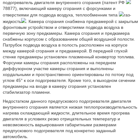
подогреватель двигателя внутреннего сгорания (патент РФ
78877), включающий камеру сгорания с форсунками и
отверстиями для подвода воздуха, теплообменник типа
газ-
жидкость
. Камера сгорания снабжена предкамерой с закрытым
фронтовым устройством и отверстиями подвода воздуха в
первичную зону предкамеры. Камера сгорания и предкамера
снабжены корпусом с образованием общей воздушной полости.
Патрубок подвода воздуха в полость расположен на корпусе
между камерой сгорания и предкамерой. В передней глухой
стенке предкамеры установлен плазменный конвертор топлива.
Форсунки камеры сгорания расположены на переднем
диффузорном участке камеры сгорания и выполнены
хордальными и пространственно ориентированы по потоку под
углом 45° к оси подогревателя. Кроме того, в выходном сечении
предкамеры на входе в камеру сгорания установлен
стабилизатор пламени.
Недостатком данного предпускового подогревателя двигателя
внутреннего сгорания является низкая теплопроизводительность
нагрева охлаждающей жидкости, длительное время прогрева
двигателя в условиях резко отрицательных температур и
невозможность варьирования габаритными размерами
предпускового подогревателя под конкретно заданный
автомобиль.