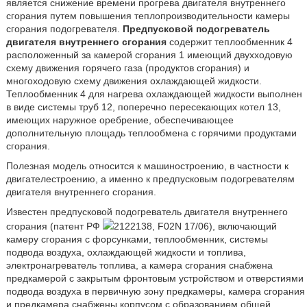
является снижение времени прогрева двигателя внутреннего
сгорания путем повышения теплопроизводительности камеры
сгорания подогревателя.
Предпусковой подогреватель
двигателя внутреннего сгорания
содержит теплообменник 4
расположенный за камерой сгорания 1 имеющий двухходовую
схему движения горячего газа (продуктов сгорания) и
многоходовую схему движения охлаждающей жидкости.
Теплообменник 4 для нагрева охлаждающей жидкости выполнен
в виде системы труб 12, поперечно пересекающих котел 13,
имеющих наружное оребрение, обеспечивающее
дополнительную площадь теплообмена с горячими продуктами
сгорания.
Полезная модель относится к машиностроению, в частности к
двигателестроению, а именно к предпусковым подогревателям
двигателя внутреннего сгорания.
Известен предпусковой подогреватель двигателя внутреннего
сгорания (патент РФ
2122138, F02N 17/06), включающий
камеру сгорания с форсунками, теплообменник, системы
подвода воздуха, охлаждающей жидкости и топлива,
электронагреватель топлива, а камера сгорания снабжена
предкамерой с закрытым фронтовым устройством и отверстиями
подвода воздуха в первичную зону предкамеры, камера сгорания
и предкамера снабжены корпусом с образованием общей