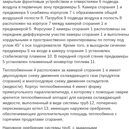
закрытым фронтовым устройством и отверстиями 6 подвода
воздуха в первичную зону предкамеры 5. Камера сгорания 1 и
предкамера 5 снабжены корпусом 7 с образованием общей
воздушной полости 8. Патрубок 9 подвода воздуха в полость 8
расположен на корпусе 7 между камерой сгорания 1 и
предкамерой 5. Форсунки 2 камеры сгорания 1 расположены на
переднем диффузорном участке камеры сгорания 1 и выполнены
хордальными и пространственно ориентированы по потоку под
углом 45° к оси подогревателя. Кроме того, в выходном сечении
предкамеры 5 на входе в камеру сгорания 1 установлен
стабилизатор пламени 10. В передней глухой стенке предкамеры
5 установлен плазменный конвертор топлива 11.
Теплообменник 4 расположен за камерой сгорания 1 и имеет
двухходовую схему движения охлаждающего газа (продуктов
сгорания) и многоходовую схему движения охладителя
(жидкости). Корпус теплообменника 4 имеет форму
прямоугольного параллелепипеда, к которому с помощью сварки
крепится теплообменный аппарат для нагрева охлаждающей
жидкости, выполненный в виде системы труб 12, поперечно
пересекающих котел 13, имеющих наружное оребрение,
обеспечивающее дополнительную площадь теплообмена с
горячими продуктами сгорания,
Наружное оребрение системы труб, с заданными