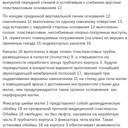
выпуклой передней стенкой и устойчивым к сгибанию круглым
пластмассовым основанием 12.
По концам срединной вертикальной линии основания 12
наконечника 11 выполнены по одному сквозному отверстию 13,
над которыми с наружной стороны основания 12 выполнены
полые, пластмассовые, несгибаемые опорно-погружные выступы
14, герметично помещаемые погружением (на клею) их вершин в
приемные гнезда 15 индикаторных каналов 16.
Каналы 16 выполнены в виде тонких пластмассовых трубок,
размещенных в полости (полостях) 9, и открываются на
поверхности нерабочего конца трубчатого корпуса 3, будучи
перекрытыми в конкретном варианте выполнения тончайшей
звукоиздающей мембранной полоской 17, звучащей при
надавливании вершины наконечника 11 на стенку дна тела матки
и извещающей врача о достижении инструментом стенки дна
матки, чем предупреждается такое грозное осложнение, как
перфорация матки.
Фиксатор шейки матки 2 представляет собой цилиндрическую
обойму 18 из прозрачной прочной медицинской пластмассы.
Обойма 18 свободно, но без люфта, насажена на нерабочую
часть 8 трубчатого корпуса 3 фиксатора тела матки. Такая
установка обоймы 18 на корпусе 3 обеспечивает возможность