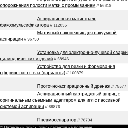
опорожнения полости матки с промыванием
// 56819
Аспирационная магистраль
факоэмульсификатора
// 112035
Маточный наконечник для вакуумной
аспирации
// 96750
Установка для электронно-лучевой сварки
цилиндрических изделий
// 68946
Устройство для резки и формования
сферического тела (варианты)
// 100879
Проточно-аспирационный дренаж
// 75577
Аспирационный картриджный шприц с
оригинальным съемным адаптером для игл с пассивной
системой аспирации
// 68876
Пневмосепаратор
// 78794
© Патентный поиск, поиск патентов на полезные