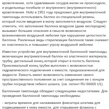
кровотечение, хотя сдавливания сосудов матки не происходило,
и родильницы погибали от внутреннего (внутриматочного)
кровотечения. Holtz в 1951 году предложил для внутриматочной
тампонады использовать баллон из специальной резины,
который после введения в матку заполняется воздухом. Следует
отметить, что заполнение баллона воздухом (даже кислородом)
вызывает большие опасения в смысле возможности
возникновения воздушной эмболии при нарушении целостности
баллона. Различные виды стерилизации баллонов также снижают
их эластичность и повышают угрозу воздушной эмболии.
Известно устройство для внутриматочной баллонной тампонады,
включающее внутриматочный баллон из эластичного материала,
трубку, дистальный конец которой открыт в полость баллона.
Проксимальный конец трубки выполнен с возможностью
гидравлического подключения к емкости, предназначенной для
жидкости. Емкость имеет возможность изменения своего
пространственного положения за счет соединения ее с концом
трубки посредством гибкого шланга. (см. патент RU 66665 U1).
Баллонная тампонада обладает следующими недостатками. Для
проведения баллонной тампонады необходимы:
- затраты времени для налаживания фиксатора штатива для
подвешивания к нему емкости, для открывания флакона с