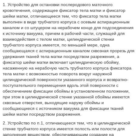
1. Устройство для остановки послеродового маточного
кровотечения, содержащее фиксатор тела матки и фиксатор
шейки матки, отличающееся тем, что фиксатор тела матки
выполнен в виде трубчатого корпуса с осевым аспирационным
каналом и со штуцером на нерабочем конце для подсоединения
к источнику вакуума, причем в рабочей части, служащей для
взаимодействия с телом матки, цилиндрической стенки
трубчатого корпуса имеется, по меньшей мере, одна
сообщающаяся с аспирационным каналом сквозная прорезь для
удержания тканей тела матки посредством разрежения, а
фиксатор шейки матки включает цилиндрическую обойму,
насаженную на нерабочую часть трубчатого корпуса фиксатора
тела матки с возможностью поворота вокруг наружной
цилиндрической поверхности указанного корпуса и возвратно-
поступательного перемещения вдоль этой поверхности с
обеспечением фиксации обоймы в установленном положении,
при этом в цилиндрической стенке указанной обоймы имеются
сквозные отверстия, выходящие наружу обоймы и
сообщающиеся с источником вакуума для фиксации тканей
шейки матки посредством разрежения.
2. Устройство по п.1, отличающееся тем, что в цилиндрической
стенке трубчатого корпуса имеется полость или полости для
заполнения веществом, обеспечивающим создание на