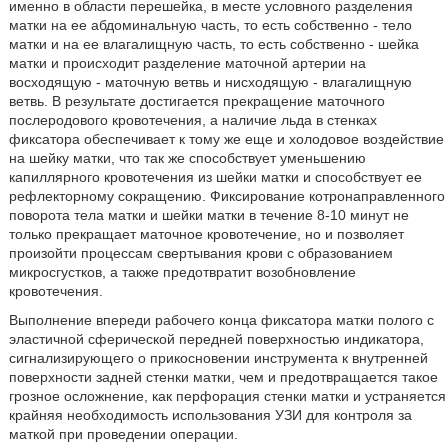
именно в области перешейка, в месте условного разделения
матки на ее абдоминальную часть, то есть собственно - тело
матки и на ее влагалищную часть, то есть собственно - шейка
матки и происходит разделение маточной артерии на
восходящую - маточную ветвь и нисходящую - влагалищную
ветвь. В результате достигается прекращение маточного
послеродового кровотечения, а наличие льда в стенках
фиксатора обеспечивает к тому же еще и холодовое воздействие
на шейку матки, что так же способствует уменьшению
капиллярного кровотечения из шейки матки и способствует ее
рефлекторному сокращению. Фиксирование котронаправленного
поворота тела матки и шейки матки в течение 8-10 минут не
только прекращает маточное кровотечение, но и позволяет
произойти процессам свертывания крови с образованием
микросгустков, а также предотвратит возобновление
кровотечения.
Выполнение впереди рабочего конца фиксатора матки полого с
эластичной сферической передней поверхностью индикатора,
сигнализирующего о прикосновении инструмента к внутренней
поверхности задней стенки матки, чем и предотвращается такое
грозное осложнение, как перфорация стенки матки и устраняется
крайняя необходимость использования УЗИ для контроля за
маткой при проведении операции.