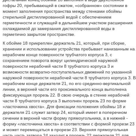
гофры 20, пребывающей в сжатом, «собранном» состоянии в
момент заполнения пространства между стенками обоймы
стерильной дистиллированной водой с обеспечением
герметичности и служащей в дальнейшем участком расширения
охлаждаемой до замерзания дистиллированной воды в
герметично закрытом пространстве.
К обойме 18 прикреплен держатель 21, который, при сборке,
хранении и использовании устройства пребывает нанизанным на
нерабочем конце поверхности трубчатого корпуса 3, с
сохранением поворота вокруг цилиндрической наружной
поверхности нерабочей части 8 трубчатого корпуса 3 и
возможности возвратно-поступательных движений по указанной
наружной поверхности нерабочей части 8 трубчатого корпуса 3. В
нерабочем конце держателя 21, по его срединно-вертикальной
линии, в верхней части его проксимального конца выполнена
фиксирующая прорезь 22. В свою очередь в стенке нерабочей
части 8 трубчатого корпуса 3 выполнен прорезь 23 по форме
«ласточкина хвоста». Для фиксации положения обоймы 18 и
держателя 21 служит затвор 24, который имеет в поперечном
сечении в верхней части форму прямоугольника, а в нижней -
форму «ласточкина хвоста» в соответствии с формой прорези 23
и может перемещаться в прорези 23. Верхняя прямоугольная
часть часть затвора 24 заходит в прорезь 22 держателя 21 для