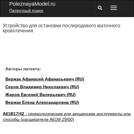
PoleznayaModel.ru
Патентный поиск
Устройство для остановки послеродового маточного
кровотечения
Авторы патента:
Вержак Афанасий Афанасьевич (RU)
Серов Владимир Николаевич (RU)
Жаров Евгений Валерьевич (RU)
Вержак Елена Александровна (RU)
A61B17/42
- гинекологические или акушерские инструменты или
способы (расширители A61M 29/00)