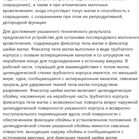
сокращению), а также и при атонических маточных
кровотечениях, когда отсутствует тонус матки и способность к
сокращению, с сохранением при этом ее репродуктивной,
детородной функции.
Для достижения указанного технического результата
предлагается устройство для остановки послеродового маточного
кровотечения, содержащее фиксатор тела матки и фиксатор
шейки матки. Фиксатор тела матки выполнен в виде трубчатого
корпуса с осевым аспирационным каналом и со штуцером на
нерабочем конце для подсоединения к источнику вакуума. В
рабочей части, служащей для взаимодействия с телом матки,
цилиндрической стенки трубчатого корпуса имеется, по меньшей
мере, одна, сообщающаяся с аспирационным каналом, сквозная
прорезь для удержания тканей тела матки посредством
разрежения. Фиксатор шейки матки включает цилиндрическую
обойму, насаженную на нерабочую часть трубчатого корпуса
фиксатора тела матки с возможностью поворота вокруг наружной
цилиндрической поверхности указанного корпуса и возвратно-
поступательного перемещения вдоль этой поверхности с
обеспечением фиксации обоймы в установленном положении. В
цилиндрической стенке указанной обоймы имеются сквозные
отверстия, выходящие наружу обоймы и сообщающиеся с
источником вакуума, для фиксации тканей шейки матки