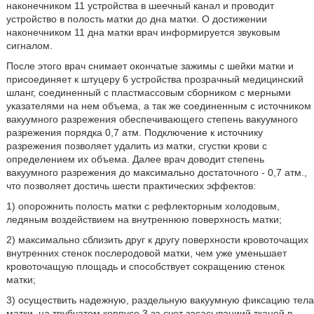
наконечником 11 устройства в шеечный канал и проводит
устройство в полость матки до дна матки. О достижении
наконечником 11 дна матки врач информируется звуковым
сигналом.
После этого врач снимает окончатые зажимы с шейки матки и
присоединяет к штуцеру 6 устройства прозрачный медицинский
шланг, соединенный с пластмассовым сборником с мерными
указателями на нем объема, а так же соединенным с источником
вакуумного разрежения обеспечивающего степень вакуумного
разрежения порядка 0,7 атм. Подключение к источнику
разрежения позволяет удалить из матки, сгустки крови с
определением их объема. Далее врач доводит степень
вакуумного разрежения до максимально достаточного - 0,7 атм.,
что позволяет достичь шести практических эффектов:
1) опорожнить полость матки с рефлекторным холодовым,
ледяным воздействием на внутреннюю поверхность матки;
2) максимально сблизить друг к другу поверхности кровоточащих
внутренних стенок послеродовой матки, чем уже уменьшает
кровоточащую площадь и способствует сокращению стенок
матки;
3) осуществить надежную, раздельную вакуумную фиксацию тела
матки, на трубчатом корпусе 3 за счет засасываниий тканей в