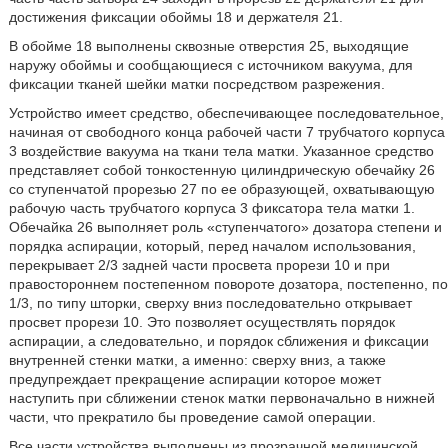
достижения фиксации обоймы 18 и держателя 21.
В обойме 18 выполнены сквозные отверстия 25, выходящие
наружу обоймы и сообщающиеся с источником вакуума, для
фиксации тканей шейки матки посредством разрежения.
Устройство имеет средство, обеспечивающее последовательное,
начиная от свободного конца рабочей части 7 трубчатого корпуса
3 воздействие вакуума на ткани тела матки. Указанное средство
представляет собой тонкостенную цилиндрическую обечайку 26
со ступенчатой прорезью 27 по ее образующей, охватывающую
рабочую часть трубчатого корпуса 3 фиксатора тела матки 1.
Обечайка 26 выполняет роль «ступенчатого» дозатора степени и
порядка аспирации, который, перед началом использования,
перекрывает 2/3 задней части просвета прорези 10 и при
правостороннем постепенном повороте дозатора, постепенно, по
1/3, по типу шторки, сверху вниз последовательно открывает
просвет прорези 10. Это позволяет осуществлять порядок
аспирации, а следовательно, и порядок сближения и фиксации
внутренней стенки матки, а именно: сверху вниз, а также
предупреждает прекращение аспирации которое может
наступить при сближении стенок матки первоначально в нижней
части, что прекратило бы проведение самой операции.
Все части устройства выполнены из прозрачной медицинской