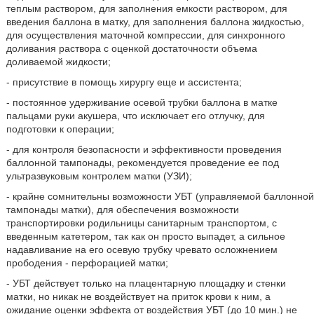
теплым раствором, для заполнения емкости раствором, для
введения баллона в матку, для заполнения баллона жидкостью,
для осуществления маточной компрессии, для синхронного
доливания раствора с оценкой достаточности объема
доливаемой жидкости;
- присутствие в помощь хирургу еще и ассистента;
- постоянное удерживание осевой трубки баллона в матке
пальцами руки акушера, что исключает его отлучку, для
подготовки к операции;
- для контроля безопасности и эффективности проведения
баллонной тампонады, рекомендуется проведение ее под
ультразвуковым контролем матки (УЗИ);
- крайне сомнительны возможности УБТ (управляемой баллонной
тампонады матки), для обеспечения возможности
транспортировки родильницы санитарным транспортом, с
введенным катетером, так как он просто выпадет, а сильное
надавливание на его осевую трубку чревато осложнением
прободения - перфорацией матки;
- УБТ действует только на плацентарную площадку и стенки
матки, но никак не воздействует на приток крови к ним, а
ожидание оценки эффекта от воздействия УБТ (до 10 мин.) не