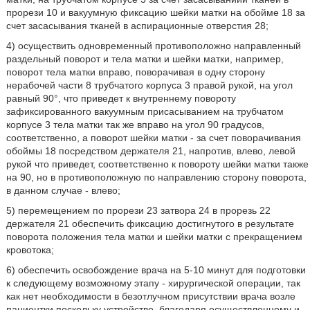
прорези 10 и вакуумную фиксацию шейки матки на обойме 18 за
счет засасывания тканей в аспирационные отверстия 28;
4) осуществить одновременный противоположно направленный
раздельный поворот и тела матки и шейки матки, например,
поворот тела матки вправо, поворачивая в одну сторону
нерабочей части 8 трубчатого корпуса 3 правой рукой, на угол
равный 90°, что приведет к внутреннему повороту
зафиксированного вакуумным присасыванием на трубчатом
корпусе 3 тела матки так же вправо на угол 90 градусов,
соответственно, а поворот шейки матки - за счет поворачивания
обоймы 18 посредством держателя 21, напротив, влево, левой
рукой что приведет, соответственно к повороту шейки матки также
на 90, но в противоположную по направлению сторону поворота,
в данном случае - влево;
5) перемещением по прорези 23 затвора 24 в прорезь 22
держателя 21 обеспечить фиксацию достигнутого в результате
поворота положения тела матки и шейки матки с прекращением
кровотока;
6) обеспечить освобождение врача на 5-10 минут для подготовки
к следующему возможному этапу - хирургической операции, так
как нет необходимости в безотлучном присутствии врача возле
пациентки поскольку устройство, благодаря осуществленному и