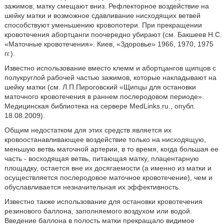
зажимов, матку смещают вниз. Рефлекторное воздействие на
шейку матки и возможное сдавливание нисходящих ветвей
способствуют уменьшению кровопотери. При прекращении
кровотечения абортцанги поочередно убирают (см. Бакшеев Н.С.
«Маточные кровотечения». Киев, «Здоровье» 1966, 1970, 1975
гг.).
Известно использование вместо клемм и абортцангов щипцов с
полукруглой рабочей частью зажимов, которые накладывают на
шейку матки (см. Л.П.Пироговский «Щипцы для остановки
маточного кровотечения в раннем послеродовом периоде».
Медицинская библиотека на сервере MedLinks.ru., опубл.
18.08.2009).
Общим недостатком для этих средств является их
кровоостанавливающее воздействие только на нисходящую,
меньшую ветвь маточной артерии, в то время, когда большая ее
часть - восходящая ветвь, питающая матку, плацентарную
площадку, остается вне их досягаемости (а именно из матки и
осуществляется послеродовое маточное кровотечение), чем и
обуславливается незначительная их эффективность.
Известно также использование для остановки кровотечения
резинового баллона, заполняемого воздухом или водой.
Введение баллона в полость матки прекращало видимое