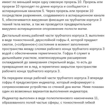
имеет по меньшей мере одну сквозную прорезь 10. Прорезь или
прорези 10 проходят по длине корпуса и сообщаются с
аспирационным каналом 5. Через прорезь или прорези 10
посредством разрежения, создаваемого в аспирационном канале
5, обеспечивается вакуумная фиксация на трубчатом корпусе 3
тканей тела матки, а так же проводится предварительное
вакуумно-аспирационное опорожнение полости матки.
Дистальный конец рабочей части трубчатого корпуса 3, выполнен
в виде тонкостенной, двухслойной гофры 4, которой придают
сжатое, («собранное») состояние в момент заполнения
пространства между слоями рабочего конца трубчатого корпуса 3
водой с обеспечением герметичности. Гофра 4 служит в
дальнейшем участком, компенсирующим расширение
охлаждаемой до замерзания стерильной воды, то есть до
превращения ее в лед, в герметично закрытом пространстве
рабочего конца трубчатого корпуса 3.
На переднем конце рабочей части трубчатого корпуса 3 впереди
гофры 4 предусмотрен индикатор, который информирует о
соприкосновении устройства со стенкой дна матки. Ниже показан
один из возможных вариантов выполнения индикатора.
Индикатор выполнен в виде полиэтиленового наконечника 11,
образованного полой частью сферы, с тонкостенной гибкой