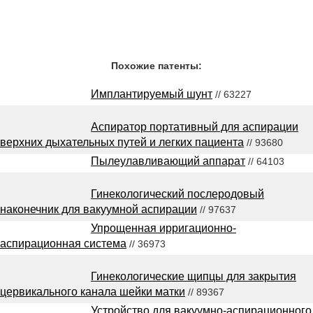
Похожие патенты:
Имплантируемый шунт
// 63227
Аспиратор портативный для аспирации
верхних дыхательных путей и легких пациента
// 93680
Пылеулавливающий аппарат
// 64103
Гинекологический послеродовый
наконечник для вакуумной аспирации
// 97637
Упрощенная ирригационно-
аспирационная система
// 36973
Гинекологические щипцы для закрытия
цервикального канала шейки матки
// 89367
Устройство для вакуумно-аспирационного