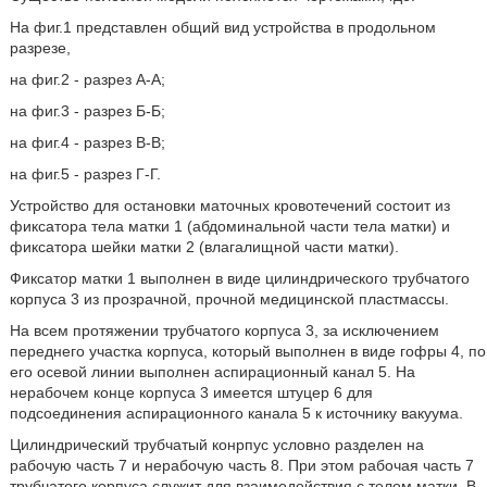
На фиг.1 представлен общий вид устройства в продольном
разрезе,
на фиг.2 - разрез А-А;
на фиг.3 - разрез Б-Б;
на фиг.4 - разрез В-В;
на фиг.5 - разрез Г-Г.
Устройство для остановки маточных кровотечений состоит из
фиксатора тела матки 1 (абдоминальной части тела матки) и
фиксатора шейки матки 2 (влагалищной части матки).
Фиксатор матки 1 выполнен в виде цилиндрического трубчатого
корпуса 3 из прозрачной, прочной медицинской пластмассы.
На всем протяжении трубчатого корпуса 3, за исключением
переднего участка корпуса, который выполнен в виде гофры 4, по
его осевой линии выполнен аспирационный канал 5. На
нерабочем конце корпуса 3 имеется штуцер 6 для
подсоединения аспирационного канала 5 к источнику вакуума.
Цилиндрический трубчатый конрпус условно разделен на
рабочую часть 7 и нерабочую часть 8. При этом рабочая часть 7
трубчатого корпуса служит для взаимодействия с телом матки. В