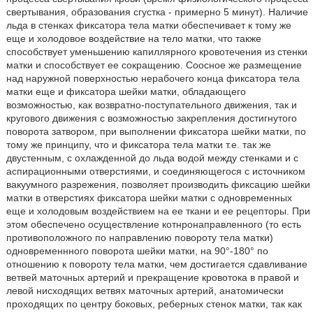
свертывания, образования сгустка - примерно 5 минут). Наличие
льда в стенках фиксатора тела матки обеспечивает к тому же
еще и холодовое воздействие на тело матки, что также
способствует уменьшению капиллярного кровотечения из стенки
матки и способствует ее сокращению. Соосное же размещение
над наружной поверхностью нерабочего конца фиксатора тела
матки еще и фиксатора шейки матки, обладающего
возможностью, как возвратно-поступательного движения, так и
кругового движения с возможностью закрепления достигнутого
поворота затвором, при выполнении фиксатора шейки матки, по
тому же принципу, что и фиксатора тела матки т.е. так же
двустенным, с охлажденной до льда водой между стенками и с
аспирационными отверстиями, и соединяющегося с источником
вакуумного разрежения, позволяет производить фиксацию шейки
матки в отверстиях фиксатора шейки матки с одновременных
еще и холодовым воздействием на ее ткани и ее рецепторы. При
этом обеспечено осуществление котнронаправленного (то есть
противоположного по направлению повороту тела матки)
одновременнного поворота шейки матки, на 90°-180° по
отношению к повороту тела матки, чем достигается сдавливание
ветвей маточных артерий и прекращение кровотока в правой и
левой нисходящих ветвях маточных артерий, анатомически
проходящих по центру боковых, реберных стенок матки, так как