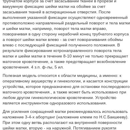
трубчатом корпусе за счет засасывании тканей в прорези и
вакуумную фиксацию шейки матки на обойме за счет
засасывания тканей в аспирационные отверстия. После
выполнения указанной фиксации осуществляют одновременный
противоположно направленный раздельный поворот и тела матки
и шейки матки, например, поворот тела матки вправо,
поворачивая в одну сторону нерабочий конец трубчатого корпуса
а поворот шейки матки влево - за счет поворачивания обоймы
влево с последующей фиксацией полученного положения. В
результате фиксирование котронаправленного поворота тела
матки и шейки матки в течение 8-10 минут не только прекращает
маточное кровотечение, а также предотвращает возобновление
кровотечения. 4 з.п. ф-лы, 5 ил.
Полезная модель относится к области медицины, а именно: к
оперативному акушерству и гинекологии, и касается конструкции
устройства, которое предназначено для остановки послеродового
маточного кровотечения., а также может быть использовано при
любом другом гинекологическом кровотечении. Устройство
является инструментом одноразового использования.
Для усиления сокращений матки рекомендовалось использовать
наложение 3-4-х абортцанг (наложение клемм по Н.С.Бакшееву).
При этом одну ветвь располагают на внутренней поверхности
шейки матки, вторую - на наружной. Потягиванием рукояти