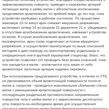
зафиксированному повороту, приводит к пережатию артерий
питающих матку и шейку матки с абсолютным исключением
продолжения кровотечения, по крайней мере, до тех пор, пока
устройство пребывает в рабочем состоянии. По прошествии
максимум 10-ти минут врач снимает вакуумное разрежение,
вытягивает затвор 24 из прорези 22 держателя 21 и, убедившись
в отсутствии возобновления кровотечения, извлекает устройство
из матки. В случае возобновления кровотечения, что
маловероятно, врач снова подключает источник вакуумного
разрежения, и осуществляет манипуляции по выше описанной
методике и дает команду на транспортировку родильницы в
операционную или в крупный акушерский стационар, благо, что
устройство позволяет это проводить безо всяких опасений: пока
оно находится в матке - исключается хоть какая-то либо
кровопотеря: маточные артерии надежно пережаты.
При использовании предлагаемого устройства, в отличие от УТБ,
не увеличивается объем кровоточащей поверхности полости
матки а, напротив - проводится максимальное сближение стенок
матки с уменьшением кровоточащей поверхности с
последующим раздельным противоположно направленным
поворотом тела и шейки матки и с закреплением достигнутого
угла поворота на необходимое время для осуществления
процесса свертывания крови (время физиологического процесса