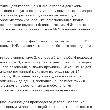
иями для крепления к лыже, с упором для скобы
ования корпус, в котором установлены флексор и зацеп
е основания, рычажно-пружинный механизм для
ором хвостовик зацепа и канал основания выполнены
носовой части подошвы ботинка системы NNN, флексор
носовой частью ботинка системы NNN, а направляющая
показано: на на фиг.1 - лыжное крепление; на фиг.2 -
системы NNN; на фиг.4 - крепление ботинка посредством
ля крепления к лыже 2, с упором 3 для скобы 4 подошвы
ия корпус 8, в котором установлены флексор 9 и зацеп
 канале основания, рычажно-пружинный механизм 12 для
ычажно-пружинный механизм включает рычаг 14,
ю скобу 16, установленную между основанием 1 и
ороченными до длины, позволяющей разместить их в
ор выполнен укороченным для обеспечения
 направляющая выполнена с двумя продольными
дназначенном для производства деталей крепления
роченным, и направляющей, которая изготавливается с