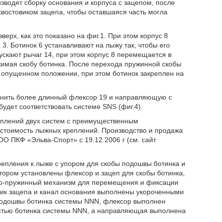
водят сборку основания и корпуса с зацепом, после
хвостовиком зацепа, чтобы оставшаяся часть могла
ерх, как это показано на фиг.1. При этом корпус 8
3. Ботинок 6 устанавливают на лыжу так, чтобы его
ускают рычаг 14, при этом корпус 8 перемещается в
жимая скобу ботинка. После перехода пружинной скобы
 опущенном положении, при этом ботинок закреплен на
менить более длинный флексор 19 и направляющую с
дет соответствовать системе SNS (фиг.4).
еплений двух систем с преимущественным
ь стоимость лыжных креплений. Производство и продажа
О ПКФ «Эльва-Спорт» с 19.12.2006 г (см. сайт
епления к лыже с упором для скобы подошвы ботинка и
тором установлены флексор и зацеп для скобы ботинка,
но-пружинный механизм для перемещения и фиксации
вик зацепа и канал основания выполнены укороченными
 подошвы ботинка системы NNN, флексор выполнен
астью ботинка системы NNN, a направляющая выполнена