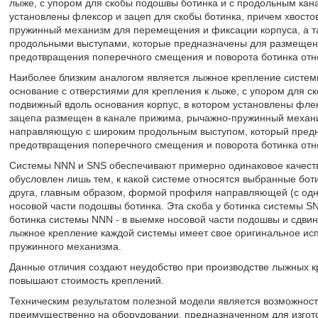
лыже, с упором для скобы подошвы ботинка и с продольным кана
установлены флексор и зацеп для скобы ботинка, причем хвосто
пружинный механизм для перемещения и фиксации корпуса, а 
продольными выступами, которые предназначены для размещени
предотвращения поперечного смещения и поворота ботинка относит
Наиболее близким аналогом является лыжное крепление системы
основание с отверстиями для крепления к лыже, с упором для с
подвижный вдоль основания корпус, в котором установлены флек
зацепа размещен в канале прижима, рычажно-пружинный механи
направляющую с широким продольным выступом, который предн
предотвращения поперечного смещения и поворота ботинка отно
Системы NNN и SNS обеспечивают примерно одинаковое качество
обусловлен лишь тем, к какой системе относятся выбранные боти
друга, главным образом, формой профиля направляющей (с одн
носовой части подошвы ботинка. Эта скоба у ботинка системы S
ботинка системы NNN - в выемке носовой части подошвы и сдвин
лыжное крепление каждой системы имеет свое оригинальное исп
пружинного механизма.
Данные отличия создают неудобство при производстве лыжных к
повышают стоимость креплений.
Техническим результатом полезной модели является возможнос
преимущественно на оборудовании, предназначенном для изгот