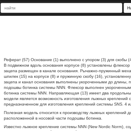
Н
Реферат (57) Основание (1) выполнено с упором (3) для скобы (4
В подвижном вдоль основания корпусе (8) установлены флексор (9
зацепа размещен в канале основания. Рычажно-пружинный механ
шпилек (15) на корпусе (8) и пружинную скобу (16), установленн
зацепа и канал основания выполнены укороченными до длины, п
подошвы ботинка системы NNN. Флексор выполнен укороченным 
ботинка системы NNN. Направляющая (13) имеет два продольных
модели является возможность изготовления лыжных креплений 
предназначенном для изготовления креплений системы SNS. 4 и
Полезная модель относится к производству лыжных креплений д
расположенной в носовой части подошвы ботинка.
Известно лыжное крепление системы NNN (New Nordic Norm), со