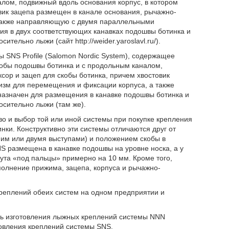
лом, подвижный вдоль основания корпус, в котором
вик зацепа размещен в канале основания, рычажно-
также направляющую с двумя параллельными
я в двух соответствующих канавках подошвы ботинка и
ельно лыжи (сайт http://weider.yaroslavl.ru/).
 SNS Profile (Salomon Nordic System), содержащее
кобы подошвы ботинка и с продольным каналом,
сор и зацеп для скобы ботинка, причем хвостовик
зм для перемещения и фиксации корпуса, а также
азначен для размещения в канавке подошвы ботинка и
сительно лыжи (там же).
 и выбор той или иной системы при покупке крепления
нки. Конструктивно эти системы отличаются друг от
им или двумя выступами) и положением скобы в
NS размещена в канавке подошвы на уровне носка, а у
ута «под пальцы» примерно на 10 мм. Кроме того,
олнение прижима, зацепа, корпуса и рычажно-
реплений обеих систем на одном предприятии и
ть изготовления лыжных креплений системы NNN
овления креплений системы SNS.