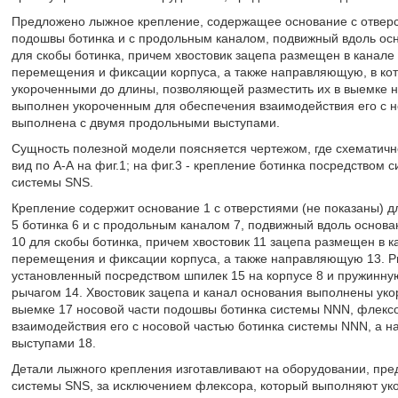
Предложено лыжное крепление, содержащее основание с отверст
подошвы ботинка и с продольным каналом, подвижный вдоль осн
для скобы ботинка, причем хвостовик зацепа размещен в канал
перемещения и фиксации корпуса, а также направляющую, в кот
укороченными до длины, позволяющей разместить их в выемке 
выполнен укороченным для обеспечения взаимодействия его с 
выполнена с двумя продольными выступами.
Сущность полезной модели поясняется чертежом, где схематично 
вид по А-А на фиг.1; на фиг.3 - крепление ботинка посредством 
системы SNS.
Крепление содержит основание 1 с отверстиями (не показаны) д
5 ботинка 6 и с продольным каналом 7, подвижный вдоль основан
10 для скобы ботинка, причем хвостовик 11 зацепа размещен в
перемещения и фиксации корпуса, а также направляющую 13. Р
установленный посредством шпилек 15 на корпусе 8 и пружинну
рычагом 14. Хвостовик зацепа и канал основания выполнены ук
выемке 17 носовой части подошвы ботинка системы NNN, флекс
взаимодействия его с носовой частью ботинка системы NNN, а
выступами 18.
Детали лыжного крепления изготавливают на оборудовании, пре
системы SNS, за исключением флексора, который выполняют уко