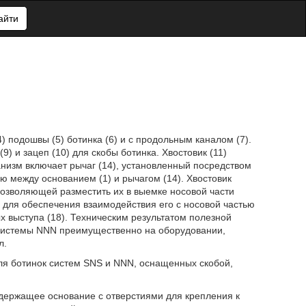
айти
) подошвы (5) ботинка (6) и с продольным каналом (7).
) и зацеп (10) для скобы ботинка. Хвостовик (11)
изм включает рычаг (14), установленный посредством
ую между основанием (1) и рычагом (14). Хвостовик
озволяющей разместить их в выемке носовой части
для обеспечения взаимодействия его с носовой частью
 выступа (18). Техническим результатом полезной
системы NNN преимущественно на оборудовании,
л.
ля ботинок систем SNS и NNN, оснащенных скобой,
держащее основание с отверстиями для крепления к