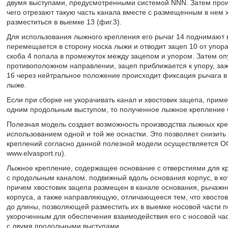
двумя выступами, предусмотренными системой NNN. Затем произ
чего отрезают такую часть канала вместе с размещенным в нем 
разместиться в выемке 13 (фиг.3).
Для использования лыжного крепления его рычаг 14 поднимают вв
перемещается в сторону носка лыжи и отводит зацеп 10 от упора 
скоба 4 попала в промежуток между зацепом и упором. Затем оп
противоположном направлении, зацеп приближается к упору, за
16 через нейтральное положение происходит фиксация рычага в
лыже.
Если при сборке не укорачивать канал и хвостовик зацепа, при
одним продольным выступом, то полученное лыжное крепление бу
Полезная модель создает возможность производства лыжных кр
использованием одной и той же оснастки. Это позволяет снизит
креплений согласно данной полезной модели осуществляется ОО
www.elvasport.ru).
Лыжное крепление, содержащее основание с отверстиями для кр
с продольным каналом, подвижный вдоль основания корпус, в ко
причем хвостовик зацепа размещен в канале основания, рычаж
корпуса, а также направляющую, отличающееся тем, что хвосто
до длины, позволяющей разместить их в выемке носовой части
укороченным для обеспечения взаимодействия его с носовой ч
с двумя продольными выступами.