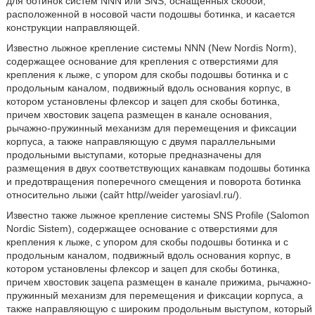
для ботинок систем NNN или SNS, оснащенных скобой,
расположенной в носовой части подошвы ботинка, и касается
конструкции направляющей.
Известно лыжное крепление системы NNN (New Nordis Norm),
содержащее основание для крепления с отверстиями для
крепления к лыже, с упором для скобы подошвы ботинка и с
продольным каналом, подвижный вдоль основания корпус, в
котором установлены флексор и зацеп для скобы ботинка,
причем хвостовик зацепа размещен в канале основания,
рычажно-пружинный механизм для перемещения и фиксации
корпуса, а также направляющую с двумя параллельными
продольными выступами, которые предназначены для
размещения в двух соответствующих канавкам подошвы ботинка
и предотвращения поперечного смещения и поворота ботинка
относительно лыжи (сайт http//weider yarosiavl.ru/).
Известно также лыжное крепление системы SNS Profile (Salomon
Nordic Sistem), содержащее основание с отверстиями для
крепления к лыже, с упором для скобы подошвы ботинка и с
продольным каналом, подвижный вдоль основания корпус, в
котором установлены флексор и зацеп для скобы ботинка,
причем хвостовик зацепа размещен в канале прижима, рычажно-
пружинный механизм для перемещения и фиксации корпуса, а
также направляющую с широким продольным выступом, который