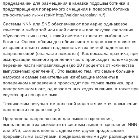
предназначен для размещения в канавке подошвы ботинка и
предотвращения поперечного смещения и поворота ботинка
относительно лыжи (сайт http//weider yarosiavl.ru/).
Системы NNN или SNS обеспечивают примерно одинаковое
качество и выбор той или иной системы при покупке крепления
обусловлен лишь тем, к какой системе относятся выбранные
ботинки. Однако общим для обеих систем недостатком является
их сравнительно низкая надежность из-за низкой надежности
направляющей (она часто ломается). Как показала практика, при
эксплуатации лыжного крепления часто происходит поломка усов
передней части направляющей (до 20 процентов от количества
выпускаемых креплений). Это вызвано тем, что самые большие
нагрузки и самые значительные изгибающие моменты в
поперечном направлении происходят при толчке лыжника, при
попеременном шаге, одновременных ходах лыжника, а также при
спусках при повороте лыж.
Техническим результатом полезной модели является повышение
надежности направляющей.
Предложена направляющая для лыжного крепления,
выполненная в зависимости от системы лыжного крепления NNN
или SNS, соответственно с одним или двумя продольными
прерывистыми выступами, предназначенными для размещения в