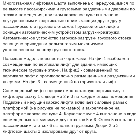
Многоэтажная лифтовая шахта выполнена с чередующимися по
ее высоте пассажирскими и грузовыми раздвижными дверями по
этажам помещения, при этом каркасное купе выполнено
двухуровневым из вертикально примыкающих друг к другу
пассажирского и грузового отсеков. Грузовой отсек лифта
оснащен автоматическим устройством загрузки-разгрузки.
Автоматическое устройство загрузки-разгрузки грузового отсека
оснащено приводным рольганговым механизмом,
установленным на полу грузового отсека.
Полезная модель поясняется чертежами. На фиг.1 изображен
совмещенный по вертикали лифт для зданий, имеющих
технические грузовые этажи. На фиг.2 - совмещенный по
вертикали лифт с противоположно размещенными раздвижными
дверями. На фиг.3 - совмещенный по горизонтали лифт.
Совмещенный лифт содержит многоэтажную вертикальную
лифтовую шахту 1 с дверями 2 и 3 на каждом этаже помещения.
Подвижный несущий каркас лифта включает силовые рамы с
платформой (на рисунке не показано) и закрепленное на
платформе каркасное купе 4. Каркасное купе 4 выполнено в виде
совмещенных как минимум двух отсеков 5 и 6. Отсек 5 выполнен
пассажирским, а отсек 6 выполнен грузовым. Двери 2 и 3
лифтовой шахты 1 изолированы друг от друга.