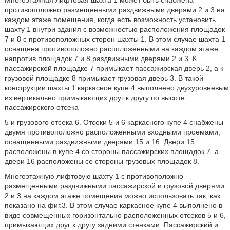
Многоэтажная лифтовая шахта 1 может быть снабжена
противоположно размещенными раздвижными дверями 2 и 3 на
каждом этаже помещения, когда есть возможность установить
шахту 1 внутри здания с возможностью расположения площадок
7 и 8 с противоположных сторон шахты 1. В этом случае шахта 1
оснащена противоположно расположенными на каждом этаже
напротив площадок 7 и 8 раздвижными дверями 2 и 3. К
пассажирской площадке 7 примыкает пассажирская дверь 2, а к
грузовой площадке 8 примыкает грузовая дверь 3. В такой
конструкции шахты 1 каркасное купе 4 выполнено двухуровневым
из вертикально примыкающих друг к другу по высоте
пассажирского отсека
5 и грузового отсека 6. Отсеки 5 и 6 каркасного купе 4 снабжены
двумя противоположно расположенными входными проемами,
оснащенными раздвижными дверями 15 и 16. Двери 15
расположены в купе 4 со стороны пассажирских площадок 7, а
двери 16 расположены со стороны грузовых площадок 8.
Многоэтажную лифтовую шахту 1 с противоположно
размещенными раздвижными пассажирской и грузовой дверями
2 и 3 на каждом этаже помещения можно использовать так, как
показано на фиг.3. В этом случае каркасное купе 4 выполнено в
виде совмещенных горизонтально расположенных отсеков 5 и 6,
примыкающих друг к другу задними стенками. Пассажирский и