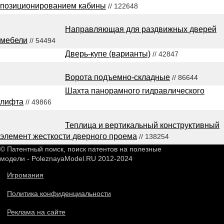
позиционированием кабины
// 122648
Направляющая для раздвижных дверей
мебели
// 54494
Дверь-купе (варианты)
// 42847
Ворота подъемно-складные
// 86644
Шахта панорамного гидравлического
лифта
// 49866
Теплица и вертикальный конструктивный
элемент жесткости дверного проема
// 138254
© Патентный поиск, поиск патентов на полезные
модели - PoleznayaModel.RU 2012-2024
Игромания
Политика конфиденциальности
Реклама на сайте