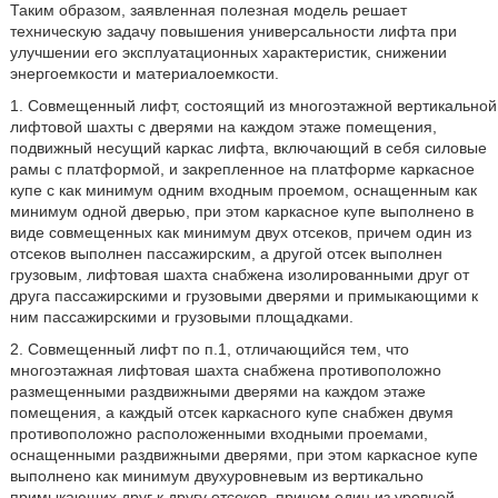
Таким образом, заявленная полезная модель решает
техническую задачу повышения универсальности лифта при
улучшении его эксплуатационных характеристик, снижении
энергоемкости и материалоемкости.
1. Совмещенный лифт, состоящий из многоэтажной вертикальной
лифтовой шахты с дверями на каждом этаже помещения,
подвижный несущий каркас лифта, включающий в себя силовые
рамы с платформой, и закрепленное на платформе каркасное
купе с как минимум одним входным проемом, оснащенным как
минимум одной дверью, при этом каркасное купе выполнено в
виде совмещенных как минимум двух отсеков, причем один из
отсеков выполнен пассажирским, а другой отсек выполнен
грузовым, лифтовая шахта снабжена изолированными друг от
друга пассажирскими и грузовыми дверями и примыкающими к
ним пассажирскими и грузовыми площадками.
2. Совмещенный лифт по п.1, отличающийся тем, что
многоэтажная лифтовая шахта снабжена противоположно
размещенными раздвижными дверями на каждом этаже
помещения, а каждый отсек каркасного купе снабжен двумя
противоположно расположенными входными проемами,
оснащенными раздвижными дверями, при этом каркасное купе
выполнено как минимум двухуровневым из вертикально
примыкающих друг к другу отсеков, причем один из уровней