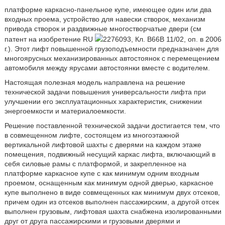
платформе каркасно-панельное купе, имеющее один или два
входных проема, устройство для навески створок, механизм
привода створок и раздвижные многостворчатые двери (см
патент на изобретение RU
2276093, Кл. В66В 11/02, oп. в 2006
г.). Этот лифт повышенной грузоподъемности предназначен для
многоярусных механизированных автостоянок с перемещением
автомобиля между ярусами автостоянки вместе с водителем.
Настоящая полезная модель направлена на решение
технической задачи повышения универсальности лифта при
улучшении его эксплуатационных характеристик, снижении
энергоемкости и материалоемкости.
Решение поставленной технической задачи достигается тем, что
в совмещенном лифте, состоящем из многоэтажной
вертикальной лифтовой шахты с дверями на каждом этаже
помещения, подвижный несущий каркас лифта, включающий в
себя силовые рамы с платформой, и закрепленное на
платформе каркасное купе с как минимум одним входным
проемом, оснащенным как минимум одной дверью, каркасное
купе выполнено в виде совмещенных как минимум двух отсеков,
причем один из отсеков выполнен пассажирским, а другой отсек
выполнен грузовым, лифтовая шахта снабжена изолированными
друг от друга пассажирскими и грузовыми дверями и