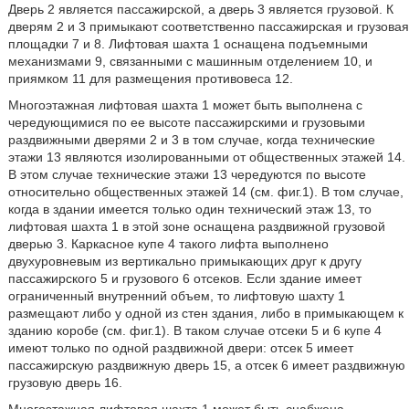
Дверь 2 является пассажирской, а дверь 3 является грузовой. К
дверям 2 и 3 примыкают соответственно пассажирская и грузовая
площадки 7 и 8. Лифтовая шахта 1 оснащена подъемными
механизмами 9, связанными с машинным отделением 10, и
приямком 11 для размещения противовеса 12.
Многоэтажная лифтовая шахта 1 может быть выполнена с
чередующимися по ее высоте пассажирскими и грузовыми
раздвижными дверями 2 и 3 в том случае, когда технические
этажи 13 являются изолированными от общественных этажей 14.
В этом случае технические этажи 13 чередуются по высоте
относительно общественных этажей 14 (см. фиг.1). В том случае,
когда в здании имеется только один технический этаж 13, то
лифтовая шахта 1 в этой зоне оснащена раздвижной грузовой
дверью 3. Каркасное купе 4 такого лифта выполнено
двухуровневым из вертикально примыкающих друг к другу
пассажирского 5 и грузового 6 отсеков. Если здание имеет
ограниченный внутренний объем, то лифтовую шахту 1
размещают либо у одной из стен здания, либо в примыкающем к
зданию коробе (см. фиг.1). В таком случае отсеки 5 и 6 купе 4
имеют только по одной раздвижной двери: отсек 5 имеет
пассажирскую раздвижную дверь 15, а отсек 6 имеет раздвижную
грузовую дверь 16.