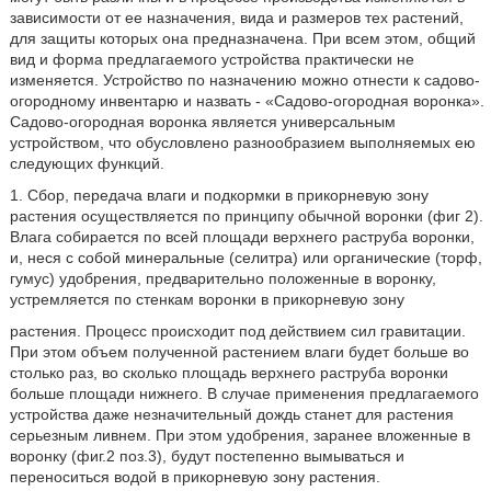
зависимости от ее назначения, вида и размеров тех растений,
для защиты которых она предназначена. При всем этом, общий
вид и форма предлагаемого устройства практически не
изменяется. Устройство по назначению можно отнести к садово-
огородному инвентарю и назвать - «Садово-огородная воронка».
Садово-огородная воронка является универсальным
устройством, что обусловлено разнообразием выполняемых ею
следующих функций.
1. Сбор, передача влаги и подкормки в прикорневую зону
растения осуществляется по принципу обычной воронки (фиг 2).
Влага собирается по всей площади верхнего раструба воронки,
и, неся с собой минеральные (селитра) или органические (торф,
гумус) удобрения, предварительно положенные в воронку,
устремляется по стенкам воронки в прикорневую зону
растения. Процесс происходит под действием сил гравитации.
При этом объем полученной растением влаги будет больше во
столько раз, во сколько площадь верхнего раструба воронки
больше площади нижнего. В случае применения предлагаемого
устройства даже незначительный дождь станет для растения
серьезным ливнем. При этом удобрения, заранее вложенные в
воронку (фиг.2 поз.3), будут постепенно вымываться и
переноситься водой в прикорневую зону растения.