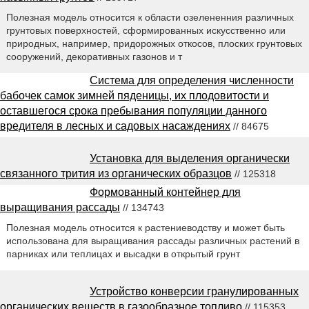
Полезная модель относится к области озелененния различных
грунтовых поверхностей, сформированных искусственно или
природных, например, придорожных откосов, плоских грунтовых
сооружений, декоративных газонов и т
Система для определения численности
бабочек самок зимней пяденицы, их плодовитости и
оставшегося срока пребывания популяции данного
вредителя в лесных и садовых насаждениях
// 84675
Установка для выделения органически
связанного трития из органических образцов
// 125318
Формованный контейнер для
выращивания рассады
// 134743
Полезная модель относится к растениеводству и может быть
использована для выращивания рассады различных растений в
парниках или теплицах и высадки в открытый грунт
Устройство конверсии гранулированных
органических веществ в газообразное топливо
// 115353