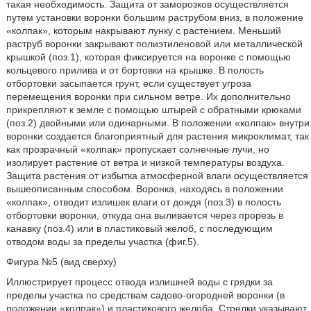
такая необходимость. Защита от заморозков осуществляется
путем установки воронки большим раструбом вниз, в положение
«колпак», которым накрывают лунку с растением. Меньший
раструб воронки закрывают полиэтиленовой или металлической
крышкой (поз.1), которая фиксируется на воронке с помощью
кольцевого прилива и от бортовки на крышке. В полость
отбортовки засыпается грунт, если существует угроза
перемещения воронки при сильном ветре. Их дополнительно
прикрепляют к земле с помощью штырей с обратными крюками
(поз.2) двойными или одинарными. В положении «колпак» внутри
воронки создается благоприятный для растения микроклимат, так
как прозрачный «колпак» пропускает солнечные лучи, но
изолирует растение от ветра и низкой температуры воздуха.
Защита растения от избытка атмосферной влаги осуществляется
вышеописанным способом. Воронка, находясь в положении
«колпак», отводит излишек влаги от дождя (поз.3) в полость
отбортовки воронки, откуда она выливается через прорезь в
канавку (поз.4) или в пластиковый желоб, с последующим
отводом воды за пределы участка (фиг.5).
Фигура №5 (вид сверху)
Иллюстрирует процесс отвода излишней воды с грядки за
пределы участка по средствам садово-огородней воронки (в
положении «колпак») и пластикового желоба. Стрелки указывают