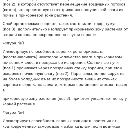
(поз.2), в которой отсутствует перемещение воздушных потоков
(ветер), что препятствует выветриванию поступившей влаги из
почвы в прикорневой зоне растения.
Слой органических веществ, таких как: опилки, торф, гумус
(поз.3), дополнительно изолирует прикорневую зону растения от
ветра и солнца непосредственно внутри воронки.
Фигура №3
Иллюстрирует способность воронки регенерировать
(восстанавливать) некоторое количество влаги в прикорневом
почвенном слое, в процессе ее испарения. Солнечные лучи
(поз.1) проникают через прозрачную стенку воронки, при этом
испаряют почвенную влагу (поз.2). Пары воды, конденсируются
на более холодных из-за их прозрачности внешних стенках
воронки в виде капель влаги, которые постепенно стекают назад
в
прикорневую зону растения (поз.3), при этом увлажняют почву у
корней растения.
Фигура №4
Иллюстрирует способность воронки защищать растения от
кратковременных заморозков и избытка влаги, если возникает