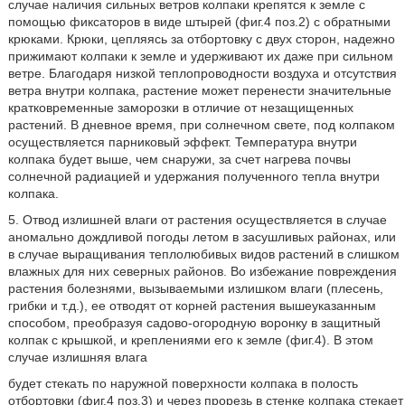
случае наличия сильных ветров колпаки крепятся к земле с
помощью фиксаторов в виде штырей (фиг.4 поз.2) с обратными
крюками. Крюки, цепляясь за отбортовку с двух сторон, надежно
прижимают колпаки к земле и удерживают их даже при сильном
ветре. Благодаря низкой теплопроводности воздуха и отсутствия
ветра внутри колпака, растение может перенести значительные
кратковременные заморозки в отличие от незащищенных
растений. В дневное время, при солнечном свете, под колпаком
осуществляется парниковый эффект. Температура внутри
колпака будет выше, чем снаружи, за счет нагрева почвы
солнечной радиацией и удержания полученного тепла внутри
колпака.
5. Отвод излишней влаги от растения осуществляется в случае
аномально дождливой погоды летом в засушливых районах, или
в случае выращивания теплолюбивых видов растений в слишком
влажных для них северных районов. Во избежание повреждения
растения болезнями, вызываемыми излишком влаги (плесень,
грибки и т.д.), ее отводят от корней растения вышеуказанным
способом, преобразуя садово-огородную воронку в защитный
колпак с крышкой, и креплениями его к земле (фиг.4). В этом
случае излишняя влага
будет стекать по наружной поверхности колпака в полость
отбортовки (фиг.4 поз.3) и через прорезь в стенке колпака стекает