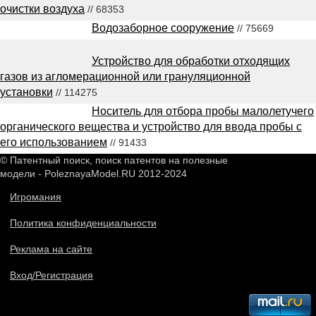
очистки воздуха
// 68353
Водозаборное сооружение
// 75669
Устройство для обработки отходящих
газов из агломерационной или грануляционной
установки
// 114275
Носитель для отбора пробы малолетучего
органического вещества и устройство для ввода пробы с
его использованием
// 91433
© Патентный поиск, поиск патентов на полезные
модели - PoleznayaModel.RU 2012-2024
Игромания
Политика конфиденциальности
Реклама на сайте
Вход/Регистрация