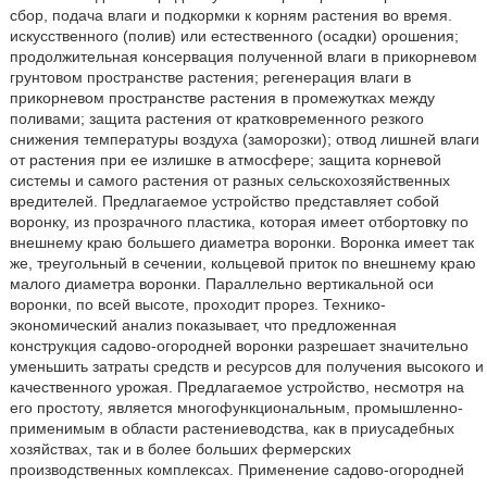
сбор, подача влаги и подкормки к корням растения во время.
искусственного (полив) или естественного (осадки) орошения;
продолжительная консервация полученной влаги в прикорневом
грунтовом пространстве растения; регенерация влаги в
прикорневом пространстве растения в промежутках между
поливами; защита растения от кратковременного резкого
снижения температуры воздуха (заморозки); отвод лишней влаги
от растения при ее излишке в атмосфере; защита корневой
системы и самого растения от разных сельскохозяйственных
вредителей. Предлагаемое устройство представляет собой
воронку, из прозрачного пластика, которая имеет отбортовку по
внешнему краю большего диаметра воронки. Воронка имеет так
же, треугольный в сечении, кольцевой приток по внешнему краю
малого диаметра воронки. Параллельно вертикальной оси
воронки, по всей высоте, проходит прорез. Технико-
экономический анализ показывает, что предложенная
конструкция садово-огородней воронки разрешает значительно
уменьшить затраты средств и ресурсов для получения высокого и
качественного урожая. Предлагаемое устройство, несмотря на
его простоту, является многофункциональным, промышленно-
применимым в области растениеводства, как в приусадебных
хозяйствах, так и в более больших фермерских
производственных комплексах. Применение садово-огородней