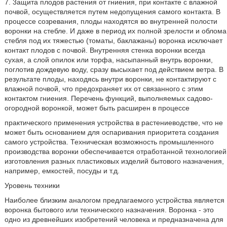
7. 3ащита плодов растения от гниения, при контакте с влажной
почвой, осуществляется путем недопущения самого контакта. В
процессе созревания, плоды находятся во внутренней полости
воронки на стебле. И даже в период их полной зрелости и облома
стебля под их тяжестью (томаты, баклажаны) воронка исключает
контакт плодов с почвой. Внутренняя стенка воронки всегда
сухая, а слой опилок или торфа, насыпанный внутрь воронки,
поглотив дождевую воду, сразу высыхает под действием ветра. В
результате плоды, находясь внутри воронки, не контактируют с
влажной почвой, что предохраняет их от связанного с этим
контактом гниения. Перечень функций, выполняемых садово-
огородной воронкой, может быть расширен в процессе
практического применения устройства в растениеводстве, что не
может быть основанием для оспаривания приоритета создания
самого устройства. Техническая возможность промышленного
производства воронки обеспечивается отработанной технологией
изготовления разных пластиковых изделий бытового назначения,
например, емкостей, посуды и т.д.
Уровень техники
Наиболее близким аналогом предлагаемого устройства является
воронка бытового или технического назначения. Воронка - это
одно из древнейших изобретений человека и предназначена для