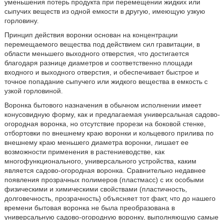
уменьшения потерь продукта при перемещении жидких или
сыпучих веществ из одной емкости в другую, имеющую узкую
горловину.
Принцип действия воронки основан на концентрации
перемещаемого вещества под действием сил гравитации, в
области меньшего выходного отверстия, что достигается
благодаря разнице диаметров и соответственно площади
входного и выходного отверстия, и обеспечивает быстрое и
точное попадание сыпучего или жидкого вещества в емкость с
узкой горловиной.
Воронка бытового назначения в обычном исполнении имеет
конусовидную форму, как и предлагаемая универсальная садово-
огородная воронка, но отсутствие прорези на боковой стенке,
отбортовки по внешнему краю воронки и кольцевого прилива по
внешнему краю меньшего диаметра воронки, лишает ее
возможности применения в растениеводстве, как
многофункционального, универсального устройства, каким
является садово-огородная воронка. Сравнительно недавнее
появления прозрачных полимеров (пластмасс) с их особыми
физическими и химическими свойствами (пластичность,
долговечность, прозрачность) объясняет тот факт, что до нашего
времени бытовая воронка не была преобразована в
универсальную садово-огородную воронку, выполняющую самые