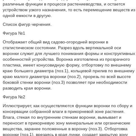
различные функции в процессе растениеводства, и остается
устройством узкого назначения, то есть перемещение веществ из
одной емкости в другую.
Список фигур черчения.
Фигура №1
Отображает общий вид садово-огородней воронки в
статистическом состоянии. Разрез вдоль вертикальной оси
воронки служит для лучшего понимания формы и конструктивных
особенностей устройства. Воронка изготовлена из прозрачного
пластика, имеет конусовидную форму, отбортовку по внешнему
краю большего диаметра (поз.1), кольцевой прилив по внешнему
краю малого диаметра воронки (поз.2), прорезь по всей высоте
боковой стенки воронки (поз.3) позволяет при необходимости
разводить края воронки.
Фигура №2
Иллюстрирует, как осуществляются функции воронки по сбору и
консервации собранной влаги в прикорневой зоне растения.
Влага, стекая по внутренним стенкам воронки, вымывает и
переносит в прикорневую зону минеральные или органические
вещества, заранее положенные в воронку (поз.3). Отбортовка
воронки (поз.1), врезаясь в края лунки, создает закрытую зону