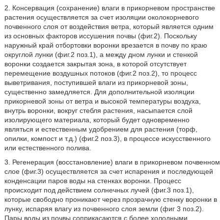
2. Консервация (сохранение) влаги в прикорневом пространстве
растения осуществляется за счет изоляции околокорневого
почвенного слоя от воздействия ветра, который является одним
из основных факторов иссушения почвы (фиг.2). Поскольку
наружный край отбортовки воронки врезается в почву по краю
округлой лунки (фиг.2 поз.1), а между дном лунки и стенкой
воронки создается закрытая зона, в которой отсутствует
перемещение воздушных потоков (фиг.2 поз.2), то процесс
выветривания, поступившей влаги из прикорневой зоны,
существенно замедляется. Для дополнительной изоляции
прикорневой зоны от ветра и высокой температуры воздуха,
внутрь воронки, вокруг стебля растения, насыпается слой
изолирующего материала, который будет одновременно
являться и естественным удобрением для растения (торф,
опилки, компост и т.д.) (фиг.2 поз.3), в процессе искусственного
или естественного полива.
3. Регенерация (восстановление) влаги в прикорневом почвенном
слое (фиг.3) осуществляется за счет испарения и последующей
конденсации паров воды на стенках воронки. Процесс
происходит под действием солнечных лучей (фиг.3 поз.1),
которые свободно проникают через прозрачную стенку воронки в
лунку, испаряя влагу из почвенного слоя земли (фиг 3 поз.2).
Пары воды из почвы соприкасаются с более холодными,