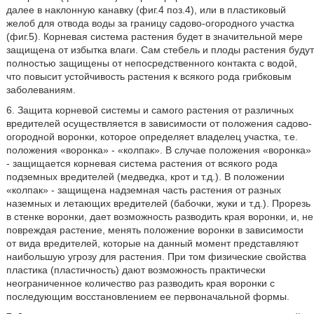
далее в наклонную канавку (фиг.4 поз.4), или в пластиковый
желоб для отвода воды за границу садово-огородного участка
(фиг.5). Корневая система растения будет в значительной мере
защищена от избытка влаги. Сам стебель и плоды растения будут
полностью защищены от непосредственного контакта с водой,
что повысит устойчивость растения к всякого рода грибковым
заболеваниям.
6. Защита корневой системы и самого растения от различных
вредителей осуществляется в зависимости от положения садово-
огородной воронки, которое определяет владелец участка, т.е.
положения «воронка» - «колпак». В случае положения «воронка»
- защищается корневая система растения от всякого рода
подземных вредителей (медведка, крот и т.д.). В положении
«колпак» - защищена надземная часть растения от разных
наземных и летающих вредителей (бабочки, жуки и т.д.). Прорезь
в стенке воронки, дает возможность разводить края воронки, и, не
повреждая растение, менять положение воронки в зависимости
от вида вредителей, которые на данный момент представляют
наибольшую угрозу для растения. При том физические свойства
пластика (пластичность) дают возможность практически
неограниченное количество раз разводить края воронки с
последующим восстановлением ее первоначальной формы.