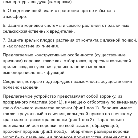
температуры воздуха (заморозки).
5. Отвод излишней влаги от растения при ее избытке в
атмосфере.
6. Защита корневой системы и самого растения от различных
сельскохозяйственных вредителей.
7. Защита зрелых плодов растения от контакта с влажной почвой,
и как следствие их гниения.
Предлагаемые конструктивные особенности (существенные
признаки) воронки, такие как: отбортовка, прорезь и кольцевой
прилив создают условия для исполнения моделью
вышеперечисленных функций.
Сведения, которые подтверждают возможность осуществления
полезной модели
Предлагаемое устройство представляет собой воронку, из
прозрачного пластика (фиг.1), имеющею отбортовку по внешнему
краю большего диаметра воронки (фиг.1 поз.1). Воронка имеет
так же, треугольный в сечении, кольцевой прилив по внешнему
краю малого диаметра воронки (рис.1 поз.2). Параллельно
вертикальной оси воронки, по всей высоте, образующей,
проходит прорезь (фиг.1 поз.3). Габаритный размеры воронки
могут быть различны и в процессе производства изменяются в