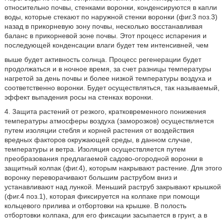
относительно почвы, стенками воронки, конденсируются в капли
воды, которые стекают по наружной стенки воронки (фиг.3 поз.3)
назад в прикорневую зону почвы, несколько восстанавливая
баланс в прикорневой зоне почвы. Этот процесс испарения и
последующей конденсации влаги будет тем интенсивней, чем
выше будет активность солнца. Процесс регенерации будет
продолжаться и в ночное время, за счет разницы температуры
нагретой за день почвы и более низкой температуры воздуха и
соответственно воронки. Будет осуществляться, так называемый,
эффект выпадения росы на стенках воронки.
4. 3ащита растений от резкого, кратковременного понижения
температуры атмосферы воздуха (заморозков) осуществляется
путем изоляции стебля и корней растения от воздействия
вредных факторов окружающей среды, в данном случае,
температуры и ветра. Изоляция осуществляется путем
преобразования предлагаемой садово-огородной воронки в
защитный колпак (фиг.4), которым накрывают растение. Для этого
воронку переворачивают большим раструбом вниз и
устанавливают над лункой. Меньший раструб закрывают крышкой
(фиг.4 поз.1), которая фиксируется на колпаке при помощи
кольцевого прилива и отбортовки на крышке. В полость
отбортовки колпака, для его фиксации засыпается в грунт, а в