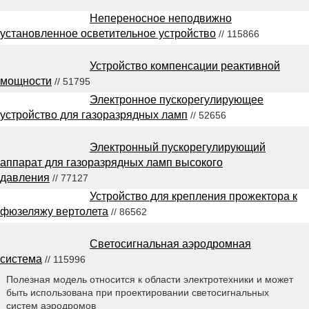
Непереносное неподвижно
установленное осветительное устройство
// 115866
Устройство компенсации реактивной
мощности
// 51795
Электронное пускорегулирующее
устройство для газоразрядных ламп
// 52656
Электронный пускорегулирующий
аппарат для газоразрядных ламп высокого
давления
// 77127
Устройство для крепления прожектора к
фюзеляжу вертолета
// 86562
Светосигнальная аэродромная
система
// 115996
Полезная модель относится к области электротехники и может
быть использована при проектировании светосигнальных
систем аэродромов