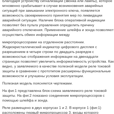
Благодаря устройству сигнализации (звонка или лампы), которое
мгновенно срабатывает в случае возникновения аварийных
ситуаций при замыкании электронного ключа, появляется
возможность своевременного принятия мер по ликвидации
аварийной ситуации. Наличие блока оперативной индикации
позволяет без пульта управления определить причину
аварийного отключения. Применение шлейфа и зонда позволяют
осуществить обмен информации между
микропроцессорами на отдаленном расстоянии.
Жидкокристаллический индикатор цифрового дисплея с
разрешением в четыре строки по двадцать разрядов с
возможностью отображения информации на двенадцати
страницах позволяет увеличить информативность устройства. Как
видно, у заявляемого в качестве полезной модели реле токовой
защиты в сравнении с прототипом расширены функциональные
возможности и улучшены условия эксплуатации.
Полезная модель поясняется чертежами.
На фиг.1 представлена блок-схема заявляемого реле токовой
защиты. На фиг.2 показано соединение микропроцессоров с
помощью шлейфа и зонда.
Реле размещено в двух корпусах 1 и 2. В корпусе 1 (фиг.1)
расположены первый микропроцессор 3, входы которого