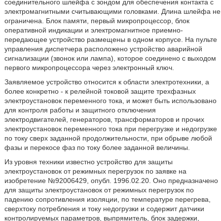
соединительного шлейфа с зондом для обеспечения контакта с
электромагнитными считывающими головками. Длина шлейфа не
ограничена. Блок памяти, первый микропроцессор, блок
оперативной индикации и электромагнитное приемно-
передающее устройство размещены в одном корпусе. На пульте
управления диспетчера расположено устройство аварийной
сигнализации (звонок или лампа), которое соединено с выходом
первого микропроцессора через электронный ключ.
Заявляемое устройство относится к области электротехники, а
более конкретно - к релейной токовой защите трехфазных
электроустановок переменного тока, и может быть использовано
для контроля работы и защитного отключения
электродвигателей, генераторов, трансформаторов и прочих
электроустановок переменного тока при перегрузке и недогрузке
по току сверх заданной продолжительности, при обрыве любой
фазы и перекосе фаз по току более заданной величины.
Из уровня техники известно устройство для защиты
электроустановок от режимных перегрузок по заявке на
изобретение №92006429, опубл. 1996.02.20. Оно предназначено
для защиты электроустановок от режимных перегрузок по
падению сопротивления изоляции, по температуре перегрева,
сверхтоку потребления и току недогрузки и содержит датчики
контролируемых параметров, выпрямитель, блок задержки,