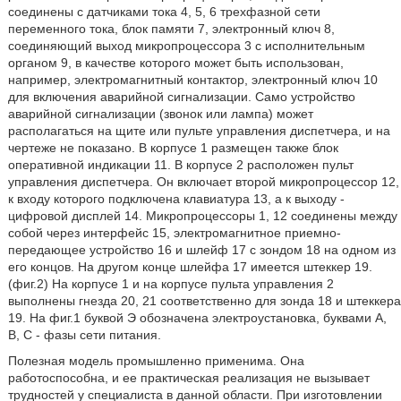
соединены с датчиками тока 4, 5, 6 трехфазной сети
переменного тока, блок памяти 7, электронный ключ 8,
соединяющий выход микропроцессора 3 с исполнительным
органом 9, в качестве которого может быть использован,
например, электромагнитный контактор, электронный ключ 10
для включения аварийной сигнализации. Само устройство
аварийной сигнализации (звонок или лампа) может
располагаться на щите или пульте управления диспетчера, и на
чертеже не показано. В корпусе 1 размещен также блок
оперативной индикации 11. В корпусе 2 расположен пульт
управления диспетчера. Он включает второй микропроцессор 12,
к входу которого подключена клавиатура 13, а к выходу -
цифровой дисплей 14. Микропроцессоры 1, 12 соединены между
собой через интерфейс 15, электромагнитное приемно-
передающее устройство 16 и шлейф 17 с зондом 18 на одном из
его концов. На другом конце шлейфа 17 имеется штеккер 19.
(фиг.2) На корпусе 1 и на корпусе пульта управления 2
выполнены гнезда 20, 21 соответственно для зонда 18 и штеккера
19. На фиг.1 буквой Э обозначена электроустановка, буквами А,
В, С - фазы сети питания.
Полезная модель промышленно применима. Она
работоспособна, и ее практическая реализация не вызывает
трудностей у специалиста в данной области. При изготовлении