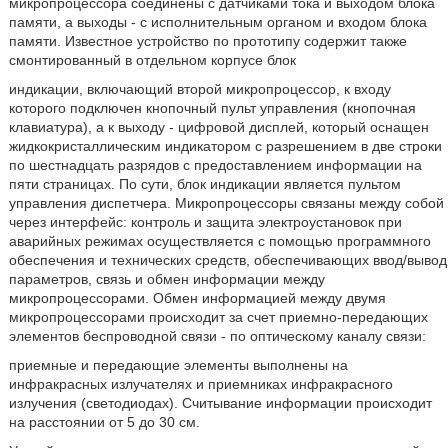
микропроцессора соединены с датчиками тока и выходом блока
памяти, а выходы - с исполнительным органом и входом блока
памяти. Известное устройство по прототипу содержит также
смонтированный в отдельном корпусе блок
индикации, включающий второй микропроцессор, к входу
которого подключен кнопочный пульт управления (кнопочная
клавиатура), а к выходу - цифровой дисплей, который оснащен
жидкокристаллическим индикатором с разрешением в две строки
по шестнадцать разрядов с предоставлением информации на
пяти страницах. По сути, блок индикации является пультом
управления диспетчера. Микропроцессоры связаны между собой
через интерфейс: контроль и защита электроустановок при
аварийных режимах осуществляется с помощью программного
обеспечения и технических средств, обеспечивающих ввод/вывод
параметров, связь и обмен информации между
микропроцессорами. Обмен информацией между двумя
микропроцессорами происходит за счет приемно-передающих
элементов беспроводной связи - по оптическому каналу связи:
приемные и передающие элементы выполнены на
инфракрасных излучателях и приемниках инфракрасного
излучения (светодиодах). Считывание информации происходит
на расстоянии от 5 до 30 см.