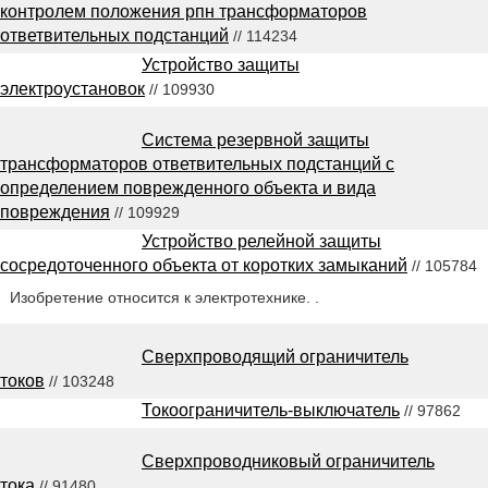
контролем положения рпн трансформаторов
ответвительных подстанций
// 114234
Устройство защиты
электроустановок
// 109930
Система резервной защиты
трансформаторов ответвительных подстанций с
определением поврежденного объекта и вида
повреждения
// 109929
Устройство релейной защиты
сосредоточенного объекта от коротких замыканий
// 105784
Изобретение относится к электротехнике. .
Сверхпроводящий ограничитель
токов
// 103248
Токоограничитель-выключатель
// 97862
Сверхпроводниковый ограничитель
тока
// 91480