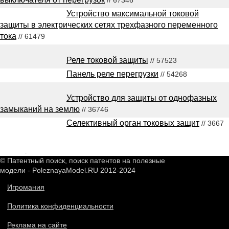
Устройство максимальной токовой
защиты в электрических сетях трехфазного переменного
тока
// 61479
Реле токовой защиты
// 57523
Панель реле перегрузки
// 54268
Устройство для защиты от однофазных
замыканий на землю
// 36746
Селективный орган токовых защит
// 3667
2548408
.
© Патентный поиск, поиск патентов на полезные
модели - PoleznayaModel.RU 2012-2024
Игромания
Политика конфиденциальности
Реклама на сайте