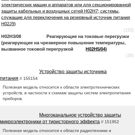
электрических машин и аппаратов или для секционированной
защиты кабельных и воздушных сетей H02H7; системы,
служащие для переключения на резервный источник питания
H02J9)
(193)
H02H3/08 Реагирующие на токовые перегрузки
(реагирующие на чрезмерное повышение температуры,
вызванное токовой перегрузкой
H02H5/04
)
(38)
Устройство защиты источника
питания
// 155154
Полезная модель относится к области электротехнических
устройств, в частности к схемам защиты систем электропитания
приборов.
Многоканальное устройство защиты
микроэлектроники от тиристорного эффекта
// 151952
Полезная модель относится к области радиотехники и