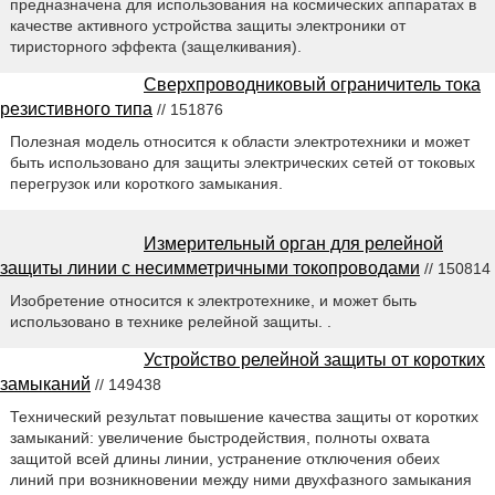
предназначена для использования на космических аппаратах в
качестве активного устройства защиты электроники от
тиристорного эффекта (защелкивания).
Сверхпроводниковый ограничитель тока
резистивного типа
// 151876
Полезная модель относится к области электротехники и может
быть использовано для защиты электрических сетей от токовых
перегрузок или короткого замыкания.
Измерительный орган для релейной
защиты линии с несимметричными токопроводами
// 150814
Изобретение относится к электротехнике, и может быть
использовано в технике релейной защиты. .
Устройство релейной защиты от коротких
замыканий
// 149438
Технический результат повышение качества защиты от коротких
замыканий: увеличение быстродействия, полноты охвата
защитой всей длины линии, устранение отключения обеих
линий при возникновении между ними двухфазного замыкания