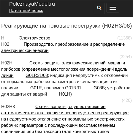
PoleznayaModel.ru
Патентный поиск
Реагирующие на токовые перегрузки (H02H3/08)
H
Электричество
(11368)
H02
Производство, преобразование и распределение
электрической энергии
(3254)
H02H
Схемы защиты электрических линий, машин и
приборов (определение местоположения повреждений вдоль
линии
G01R31/08
; индикация недопустимых отклонений
от нормальных рабочих параметров и сигнализация о их
наличии
G01R
, например G01R31,
G08B
; устройства
для защиты от аварий
H01H
)
(420)
H02H3
Схемы защиты, осуществляющие
автоматическое отключение и непосредственно реагирующие
на недопустимое отклонение от нормальных электрических
рабочих параметров с последующим восстановлением
соединения или без такового (для конкретных типов