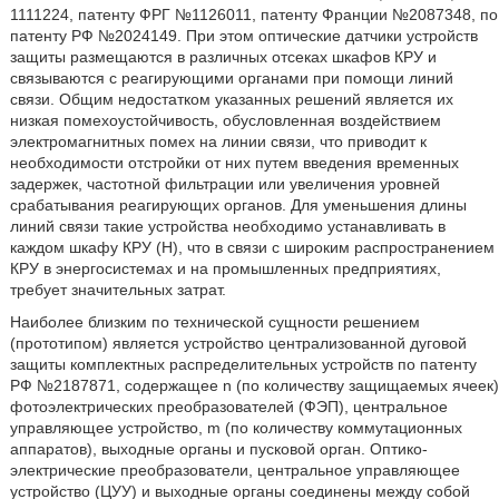
1111224, патенту ФРГ №1126011, патенту Франции №2087348, по
патенту РФ №2024149. При этом оптические датчики устройств
защиты размещаются в различных отсеках шкафов КРУ и
связываются с реагирующими органами при помощи линий
связи. Общим недостатком указанных решений является их
низкая помехоустойчивость, обусловленная воздействием
электромагнитных помех на линии связи, что приводит к
необходимости отстройки от них путем введения временных
задержек, частотной фильтрации или увеличения уровней
срабатывания реагирующих органов. Для уменьшения длины
линий связи такие устройства необходимо устанавливать в
каждом шкафу КРУ (Н), что в связи с широким распространением
КРУ в энергосистемах и на промышленных предприятиях,
требует значительных затрат.
Наиболее близким по технической сущности решением
(прототипом) является устройство централизованной дуговой
защиты комплектных распределительных устройств по патенту
РФ №2187871, содержащее n (по количеству защищаемых ячеек)
фотоэлектрических преобразователей (ФЭП), центральное
управляющее устройство, m (по количеству коммутационных
аппаратов), выходные органы и пусковой орган. Оптико-
электрические преобразователи, центральное управляющее
устройство (ЦУУ) и выходные органы соединены между собой