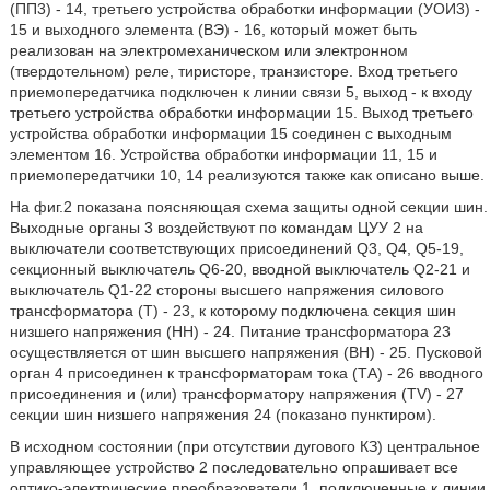
(ПП3) - 14, третьего устройства обработки информации (УОИ3) -
15 и выходного элемента (ВЭ) - 16, который может быть
реализован на электромеханическом или электронном
(твердотельном) реле, тиристоре, транзисторе. Вход третьего
приемопередатчика подключен к линии связи 5, выход - к входу
третьего устройства обработки информации 15. Выход третьего
устройства обработки информации 15 соединен с выходным
элементом 16. Устройства обработки информации 11, 15 и
приемопередатчики 10, 14 реализуются также как описано выше.
На фиг.2 показана поясняющая схема защиты одной секции шин.
Выходные органы 3 воздействуют по командам ЦУУ 2 на
выключатели соответствующих присоединений Q3, Q4, Q5-19,
секционный выключатель Q6-20, вводной выключатель Q2-21 и
выключатель Q1-22 стороны высшего напряжения силового
трансформатора (Т) - 23, к которому подключена секция шин
низшего напряжения (НН) - 24. Питание трансформатора 23
осуществляется от шин высшего напряжения (ВН) - 25. Пусковой
орган 4 присоединен к трансформаторам тока (ТА) - 26 вводного
присоединения и (или) трансформатору напряжения (TV) - 27
секции шин низшего напряжения 24 (показано пунктиром).
В исходном состоянии (при отсутствии дугового КЗ) центральное
управляющее устройство 2 последовательно опрашивает все
оптико-электрические преобразователи 1, подключенные к линии