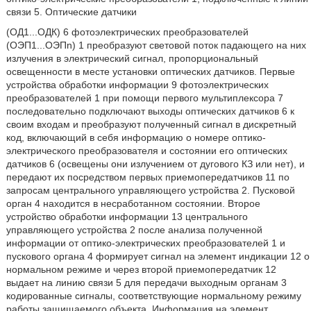
связи 5. Оптические датчики
(ОД1...OДК) 6 фотоэлектрических преобразователей
(ОЭП1...OЭПn) 1 преобразуют световой поток падающего на них
излучения в электрический сигнал, пропорциональный
освещенности в месте установки оптических датчиков. Первые
устройства обработки информации 9 фотоэлектрических
преобразователей 1 при помощи первого мультиплексора 7
последовательно подключают выходы оптических датчиков 6 к
своим входам и преобразуют полученный сигнал в дискретный
код, включающий в себя информацию о номере оптико-
электрического преобразователя и состоянии его оптических
датчиков 6 (освещены они излучением от дугового КЗ или нет), и
передают их посредством первых приемопередатчиков 11 по
запросам центрального управляющего устройства 2. Пусковой
орган 4 находится в несработанном состоянии. Второе
устройство обработки информации 13 центрального
управляющего устройства 2 после анализа полученной
информации от оптико-электрических преобразователей 1 и
пускового органа 4 формирует сигнал на элемент индикации 12 о
нормальном режиме и через второй приемопередатчик 12
выдает на линию связи 5 для передачи выходным органам 3
кодированные сигналы, соответствующие нормальному режиму
работы защищаемого объекта. Информация на элемент