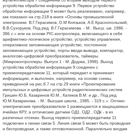
мультиплексора 7 соединены со вторым выходом первого
устройства обработки информации 9. Первое устройство
обработки информации 9 может быть реализовано, например,
как показано на стр.218 в книге «Основы промышленной
электроники. В.Г.Герасимов, О.М.Князьков, А.Е.Краснопольский,
В.В.Сухоруков; Под ред. В.Г.Герасимова. - М.: Высш. шк. 1986. -
386 с.» или на основе PIC-контроллера, включающего в себя
арифметико-логическое устройство, устройство управления,
оперативное запоминающее устройство, постоянное
запоминающее устройство, порты ввода-вывода, компаратор,
аналогово-цифровой преобразователь, таймеры.
(Микроконтроллеры. Выпуск 1 - М. Додэка, 1998). Выход
устройства обработки информации 9 соединен с
приемопередатчиком 11, который передает и принимает
информацию, и выполнен, например, на основе схемы,
приведенной на рис.8.7 на стр.29 книги «Проектирование
импульсных и цифровых устройств радиотехнических систем.
Гришин Ю.Б, Казаринов Ю.М., Катиков В.М. и др., Под ред.
Ю.М.Казаринова. - М.: Высшая школа., 1985. - 319 с.». Оптико-
электрические преобразователи 1 размещаются в защищаемых
ячейках КРУ, а оптические датчики ОД1, ОД2...OДk - в их
различных отсеках. Выход первого приемопередатчика 11
подключен к линии связи 5. Линия связи 5 может быть проводная
и беспроводная, а также оптоволоконной. Параллельно входам