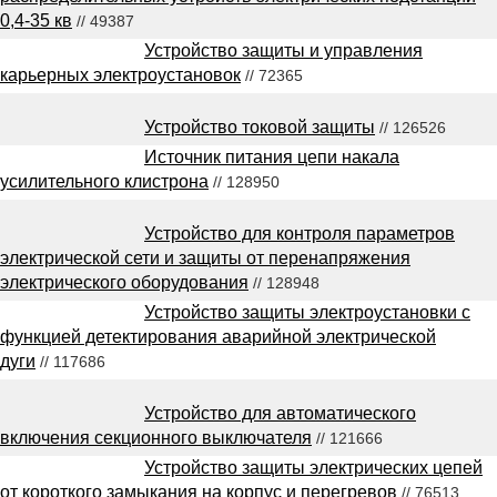
0,4-35 кв
// 49387
Устройство защиты и управления
карьерных электроустановок
// 72365
Устройство токовой защиты
// 126526
Источник питания цепи накала
усилительного клистрона
// 128950
Устройство для контроля параметров
электрической сети и защиты от перенапряжения
электрического оборудования
// 128948
Устройство защиты электроустановки с
функцией детектирования аварийной электрической
дуги
// 117686
Устройство для автоматического
включения секционного выключателя
// 121666
Устройство защиты электрических цепей
от короткого замыкания на корпус и перегревов
// 76513