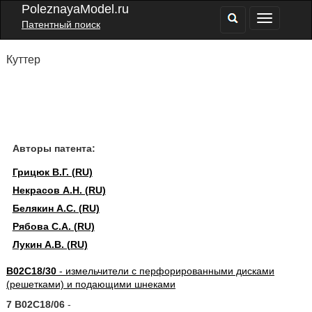
PoleznayaModel.ru
Патентный поиск
Куттер
Авторы патента:
Грицюк В.Г. (RU)
Некрасов А.Н. (RU)
Белякин А.С. (RU)
Рябова С.А. (RU)
Лукин А.В. (RU)
B02C18/30
- измельчители с перфорированными дисками
(решетками) и подающими шнеками
7 B02C18/06
-