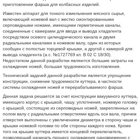
приготовлении фарша для колбасных изделий.
Известен аппарат для тонкого измельчения мясного сырья,
включающий ножевой вал с жестко смонтированными
серповидными ножами, имеющими герметичные каналы,
соединенные с камерами для ввода и вывода хладагента
посредством осевого цилиндрического канала и двумя
радиальными каналами в ножевом валу, один из которых
сообщен с полостью торцевой крышки, а другой с камерой для
вывода хладагента (а.с. №1727769 кл. В 02 С 18/30).
Недостатком данной разработки являются большие затраты на
охлаждение ножей, большая трудоемкость изготовления.
Технической задачей данной разработки является упрощение
конструкции, снижение трудоемкости куттера, в частности
системы охлаждения ножей и перерабатываемого фарша.
Данная задача решается за счет конструкции вакуумного куттера,
имеющего корпус с крышкой, чашу, уплотнения, ножевую головку
с крышкой, состоящую из серповидных ножей, закрепленных на
полом валу с радиальными отверстиями вдоль оси вала, причем
отверстия выполнены с увеличением диаметра в сторону чаши и
крышки ножевой головки по обе стороны каждого ножа. Кроме
того на крышке куттера имеется концевой переключатель,
позволяющий начинать процесс охлаждения одновременно с