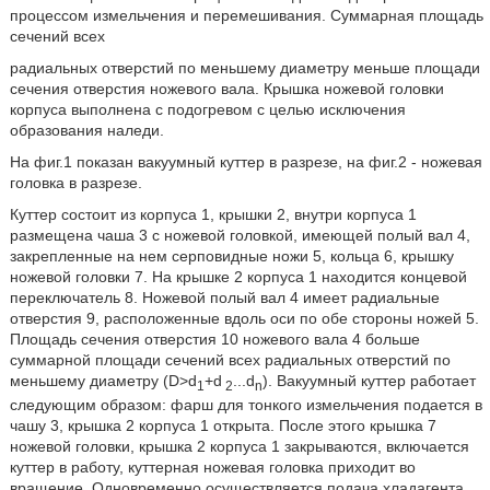
процессом измельчения и перемешивания. Суммарная площадь
сечений всех
радиальных отверстий по меньшему диаметру меньше площади
сечения отверстия ножевого вала. Крышка ножевой головки
корпуса выполнена с подогревом с целью исключения
образования наледи.
На фиг.1 показан вакуумный куттер в разрезе, на фиг.2 - ножевая
головка в разрезе.
Куттер состоит из корпуса 1, крышки 2, внутри корпуса 1
размещена чаша 3 с ножевой головкой, имеющей полый вал 4,
закрепленные на нем серповидные ножи 5, кольца 6, крышку
ножевой головки 7. На крышке 2 корпуса 1 находится концевой
переключатель 8. Ножевой полый вал 4 имеет радиальные
отверстия 9, расположенные вдоль оси по обе стороны ножей 5.
Площадь сечения отверстия 10 ножевого вала 4 больше
суммарной площади сечений всех радиальных отверстий по
меньшему диаметру (D>d
+d
...d
). Вакуумный куттер работает
1
2
n
следующим образом: фарш для тонкого измельчения подается в
чашу 3, крышка 2 корпуса 1 открыта. После этого крышка 7
ножевой головки, крышка 2 корпуса 1 закрываются, включается
куттер в работу, куттерная ножевая головка приходит во
вращение. Одновременно осуществляется подача хладагента,