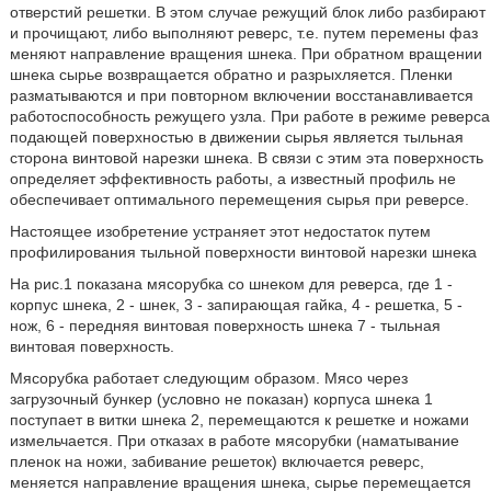
отверстий решетки. В этом случае режущий блок либо разбирают
и прочищают, либо выполняют реверс, т.е. путем перемены фаз
меняют направление вращения шнека. При обратном вращении
шнека сырье возвращается обратно и разрыхляется. Пленки
разматываются и при повторном включении восстанавливается
работоспособность режущего узла. При работе в режиме реверса
подающей поверхностью в движении сырья является тыльная
сторона винтовой нарезки шнека. В связи с этим эта поверхность
определяет эффективность работы, а известный профиль не
обеспечивает оптимального перемещения сырья при реверсе.
Настоящее изобретение устраняет этот недостаток путем
профилирования тыльной поверхности винтовой нарезки шнека
На рис.1 показана мясорубка со шнеком для реверса, где 1 -
корпус шнека, 2 - шнек, 3 - запирающая гайка, 4 - решетка, 5 -
нож, 6 - передняя винтовая поверхность шнека 7 - тыльная
винтовая поверхность.
Мясорубка работает следующим образом. Мясо через
загрузочный бункер (условно не показан) корпуса шнека 1
поступает в витки шнека 2, перемещаются к решетке и ножами
измельчается. При отказах в работе мясорубки (наматывание
пленок на ножи, забивание решеток) включается реверс,
меняется направление вращения шнека, сырье перемещается