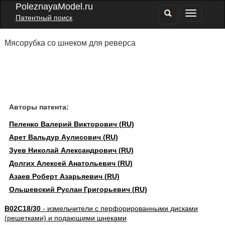
PoleznayaModel.ru
Патентный поиск
Мясорубка со шнеком для реверса
Авторы патента:
Пеленко Валерий Викторович (RU)
Арет Вальдур Аулисович (RU)
Зуев Николай Александрович (RU)
Долгих Алексей Анатольевич (RU)
Азаев Роберт Азарьяевич (RU)
Ольшевский Руслан Григорьевич (RU)
B02C18/30
- измельчители с перфорированными дисками
(решетками) и подающими шнеками