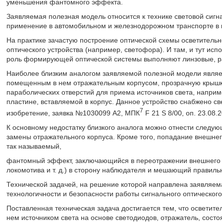
уменьшения фантомного эффекта.
Заявляемая полезная модель относится к технике световой сигн
применение в автомобильном и железнодорожном транспорте в к
На практике зачастую построение оптической схемы осветительно
оптического устройства (например, светофора). И там, и тут испо
роль формирующей оптической системы выполняют линзовые, р
Наиболее близким аналогом заявляемой полезной модели являет
помещенным в нем отражательным корпусом, прозрачную крышку
параболических отверстий для приема источников света, напри
пластине, вставляемой в корпус. Данное устройство снабжено св
7
изобретение, заявка №1030099 А2, МПК
F 21 S 8/00, oп. 23.08.20
К основному недостатку близкого аналога можно отнести следую
замены отражательного корпуса. Кроме того, попадание внешнег
так называемый,
фантомный эффект, заключающийся в переотражении внешнего и
локомотива и т. д.) в сторону наблюдателя и мешающий правильн
Технической задачей, на решение которой направлена заявляе
технологичности и безопасности работы сигнального оптического
Поставленная техническая задача достигается тем, что осветите
нем источником света на основе светодиодов, отражатель, состо