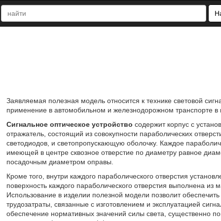
Н
Заявляемая полезная модель относится к технике световой сигн
применение в автомобильном и железнодорожном транспорте в к
Сигнальное оптическое устройство
содержит корпус с устано
отражатель, состоящий из совокупности параболических отверсти
светодиодов, и светопропускающую оболочку. Каждое параболич
имеющей в центре сквозное отверстие по диаметру равное диам
посадочным диаметром оправы.
Кроме того, внутри каждого параболического отверстия установ
поверхность каждого параболического отверстия выполнена из 
Использование в изделии полезной модели позволит обеспечить 
трудозатраты, связанные с изготовлением и эксплуатацией сигна
обеспечение нормативных значений силы света, существенно пов