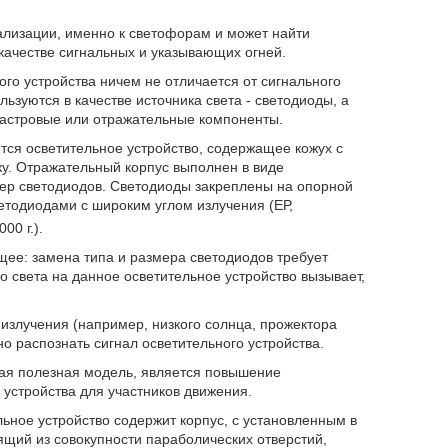
ализации, именно к светофорам и может найти
ачестве сигнальных и указывающих огней.
го устройства ничем не отличается от сигнального
льзуются в качестве источника света - светодиоды, а
астровые или отражательные компоненты.
ся осветительное устройство, содержащее кожух с
. Отражательный корпус выполнен в виде
мер светодиодов. Светодиоды закреплены на опорной
етодиодами с широким углом излучения (ЕР,
00 г.).
щее: замена типа и размера светодиодов требует
о света на данное осветительное устройство вызывает,
злучения (например, низкого солнца, прожектора
о распознать сигнал осветительного устройства.
мая полезная модель, является повышение
 устройства для участников движения.
льное устройство содержит корпус, с установленным в
ящий из совокупности параболических отверстий,