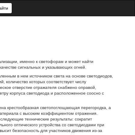
айти
ализации, именно к светофорам и может найти
ачестве сигнальных и указывающих огней.
вленным в нем источником света на основе светодиодов,
й, количество которых соответствует числу
еское отверстие отражателя снабжено оправой,
етру корпуса светодиода и расположенное соосно с
лена крестообразная светопоглощающая перегородка, а
материала с высоким коэффициентом отражения.
следующие технические результаты: сократит
льного оптического устройства со светодиодами при
ысит безопасность для участников движения из-за