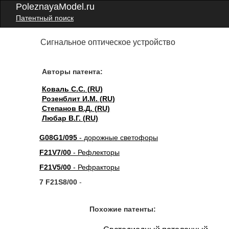
PoleznayaModel.ru
Патентный поиск
Сигнальное оптическое устройство
Авторы патента:
Коваль С.С. (RU)
Розенблит И.М. (RU)
Степанов В.Д. (RU)
Любар В.Г. (RU)
G08G1/095
- дорожные светофоры
F21V7/00
- Рефлекторы
F21V5/00
- Рефракторы
7 F21S8/00
-
Похожие патенты: