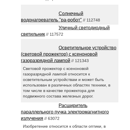
Солнечный
водонагреватель "ра-робот"
// 112748
Уличный светодиодный
светильник
// 117572
Осветительное устройство
(световой прожектор) с ксеноновой
газоразрядной лампой
// 121343
Световой прожектор с ксеноновой
газоразрядной лампой относится к
осветительным устройствам и может быть
использован в различных областях техники, в
том числе в качестве прожектора для
подвижного состава железных дорог.
Расширитель
параллельного пучка электромагнитного
излучения
// 63072
Изобретение относится к области оптики, в