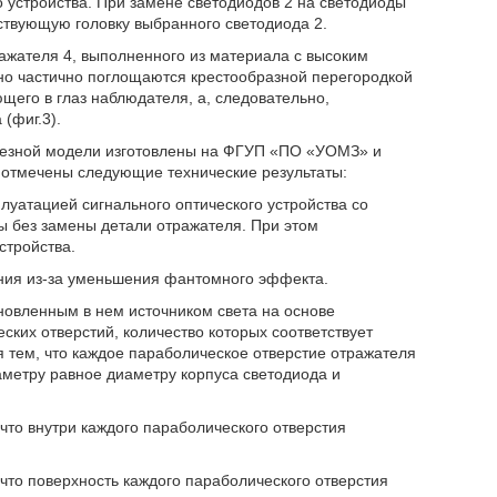
о устройства. При замене светодиодов 2 на светодиоды
тствующую головку выбранного светодиода 2.
ажателя 4, выполненного из материала с высоким
но частично поглощаются крестообразной перегородкой
его в глаз наблюдателя, а, следовательно,
(фиг.3).
лезной модели изготовлены на ФГУП «ПО «УОМЗ» и
отмечены следующие технические результаты:
луатацией сигнального оптического устройства со
ы без замены детали отражателя. При этом
стройства.
ения из-за уменьшения фантомного эффекта.
ановленным в нем источником света на основе
ских отверстий, количество которых соответствует
 тем, что каждое параболическое отверстие отражателя
аметру равное диаметру корпуса светодиода и
 что внутри каждого параболического отверстия
 что поверхность каждого параболического отверстия