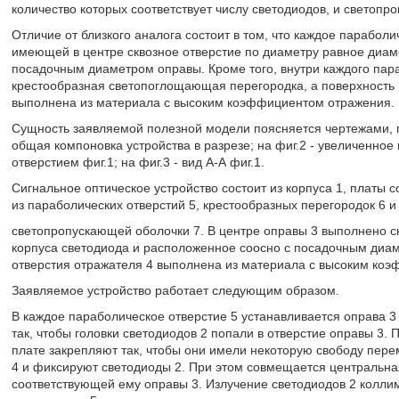
количество которых соответствует числу светодиодов, и светопр
Отличие от близкого аналога состоит в том, что каждое парабол
имеющей в центре сквозное отверстие по диаметру равное диам
посадочным диаметром оправы. Кроме того, внутри каждого пар
крестообразная светопоглощающая перегородка, а поверхность 
выполнена из материала с высоким коэффициентом отражения.
Сущность заявляемой полезной модели поясняется чертежами, п
общая компоновка устройства в разрезе; на фиг.2 - увеличенно
отверстием фиг.1; на фиг.3 - вид А-А фиг.1.
Сигнальное оптическое устройство состоит из корпуса 1, платы с
из параболических отверстий 5, крестообразных перегородок 6 и
светопропускающей оболочки 7. В центре оправы 3 выполнено с
корпуса светодиода и расположенное соосно с посадочным диам
отверстия отражателя 4 выполнена из материала с высоким ко
Заявляемое устройство работает следующим образом.
В каждое параболическое отверстие 5 устанавливается оправа 3 
так, чтобы головки светодиодов 2 попали в отверстие оправы 3. П
плате закрепляют так, чтобы они имели некоторую свободу пере
4 и фиксируют светодиоды 2. При этом совмещается центральная
соответствующей ему оправы 3. Излучение светодиодов 2 колл