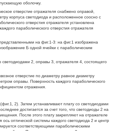
опускающую оболочку.
ическое отверстие отражателя снабжено оправой,
етру корпуса светодиода и расположенное соосно с
аболического отверстия отражателя установлена
каждого параболического отверстия отражателя
редставленными на фиг.1-3: на фиг.1 изображена
е изображение Б одной ячейки с параболическим
о светодиодами 2, оправы 3, отражателя 4, состоящего
квозное отверстие по диаметру равное диаметру
етром оправы. Поверхность каждого параболического
эффициентом отражения.
(фиг.1, 2). Затем устанавливают плату со светодиодами
оследнее достигается за счет того, что светодиоды 2 на
мещения. После этого плату закрепляют на отражателе
 ось оптической системы каждого светодиода 2 и центр
имируется соответствующими параболическими