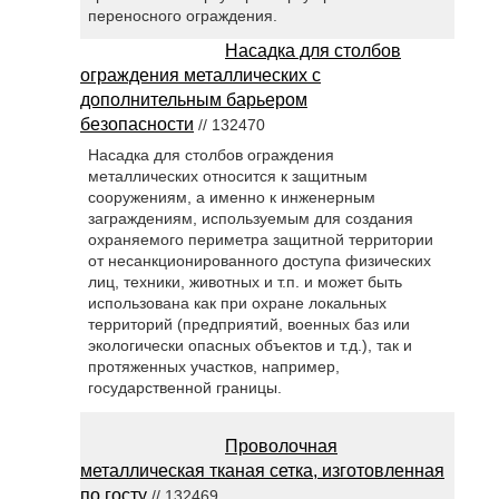
переносного ограждения.
Насадка для столбов
ограждения металлических с
дополнительным барьером
безопасности
// 132470
Насадка для столбов ограждения
металлических относится к защитным
сооружениям, а именно к инженерным
заграждениям, используемым для создания
охраняемого периметра защитной территории
от несанкционированного доступа физических
лиц, техники, животных и т.п. и может быть
использована как при охране локальных
территорий (предприятий, военных баз или
экологически опасных объектов и т.д.), так и
протяженных участков, например,
государственной границы.
Проволочная
металлическая тканая сетка, изготовленная
по госту
// 132469