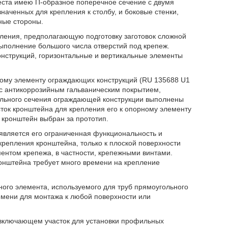
еста имею П-образное поперечное сечение с двумя
наченных для крепления к столбу, и боковые стенки,
ные стороны.
вления, предполагающую подготовку заготовок сложной
полнение большого числа отверстий под крепеж.
онструкций, горизонтальные и вертикальные элементы
ному элементу ограждающих конструкций (RU 135688 U1
а с антикоррозийным гальваническим покрытием,
гольного сечения ограждающей конструкции выполнены
ток кронштейна для крепления его к опорному элементу
 кронштейн выбран за прототип.
является его ограниченная функциональность и
репления кронштейна, только к плоской поверхности
ентом крепежа, в частности, крепежными винтами.
ронштейна требует много времени на крепление
ого элемента, используемого для труб прямоугольного
ремени для монтажа к любой поверхности или
 включающем участок для установки профильных