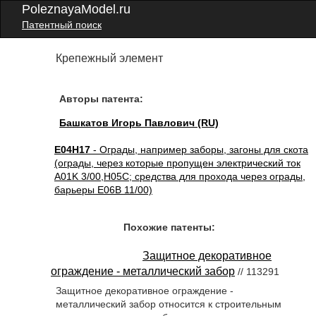
PoleznayaModel.ru
Патентный поиск
Крепежный элемент
Авторы патента:
Башкатов Игорь Павлович (RU)
E04H17
- Ограды, например заборы, загоны для скота
(ограды, через которые пропущен электрический ток
A01K 3/00,H05C; средства для прохода через ограды,
барьеры E06B 11/00)
Похожие патенты:
Защитное декоративное
ограждение - металлический забор
// 113291
Защитное декоративное ограждение -
металлический забор относится к строительным