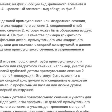
емента; на фиг 2 -общий вид крепежного элемента в
 4 - крепежный элемент - вид сбоку; на фиг. 5 -
 деталей прямоугольного или квадратного сечения,
 или квадратного сечения 1, соединенной с ней
го сечения 2, которая может быть образована из двух
ми 4. На фиг. 5 в качестве примера конкретного
фильная деталь прямоугольного или квадратного
детали для стыковки с опорной конструкцией, в данном
детали прямоугольного сечения, и закрепленное в
 отрезок профильной трубы прямоугольного или
ного или квадратного сечения, например, участки рам
полой трубчатой детали прямоугольного сечения 2
орной конструкции. Это могут быть пластины с
там опорной конструкции или специальные замковые
ример, с профильными пазами или любые другие
порной конструкции.
ильных деталей прямоугольного сечения и участок для
ок для установки профильных деталей прямоугольного
ьного сечения, а участок для крепления к опорной
ольного сечения, при этом отрезок профильной трубы