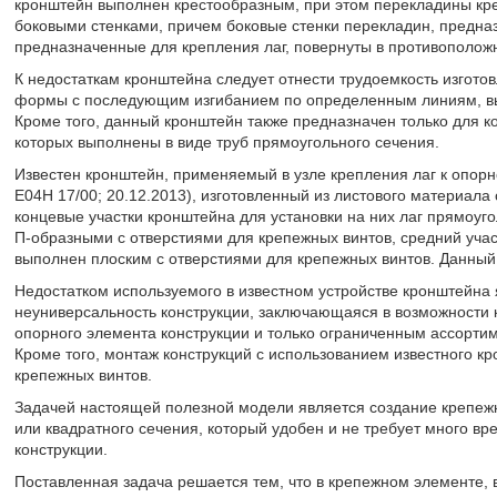
кронштейн выполнен крестообразным, при этом перекладины кр
боковыми стенками, причем боковые стенки перекладин, предназ
предназначенные для крепления лаг, повернуты в противополож
К недостаткам кронштейна следует отнести трудоемкость изгото
формы с последующим изгибанием по определенным линиям, вы
Кроме того, данный кронштейн также предназначен только для к
которых выполнены в виде труб прямоугольного сечения.
Известен кронштейн, применяемый в узле крепления лаг к опор
E04H 17/00; 20.12.2013), изготовленный из листового материал
концевые участки кронштейна для установки на них лаг прямоу
П-образными с отверстиями для крепежных винтов, средний учас
выполнен плоским с отверстиями для крепежных винтов. Данный
Недостатком используемого в известном устройстве кронштейна 
неуниверсальность конструкции, заключающаяся в возможности к
опорного элемента конструкции и только ограниченным ассортим
Кроме того, монтаж конструкций с использованием известного к
крепежных винтов.
Задачей настоящей полезной модели является создание крепежн
или квадратного сечения, который удобен и не требует много в
конструкции.
Поставленная задача решается тем, что в крепежном элементе,