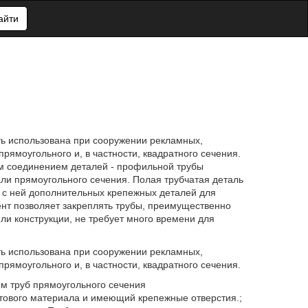
айти
ть использована при сооружении рекламных,
рямоугольного и, в частности, квадратного сечения.
м соединением деталей - профильной трубы
али прямоугольного сечения. Полая трубчатая деталь
 с ней дополнительных крепежных деталей для
нт позволяет закреплять трубы, преимущественно
ли конструкции, не требует много времени для
ть использована при сооружении рекламных,
рямоугольного и, в частности, квадратного сечения.
м труб прямоугольного сечения
листового материала и имеющий крепежные отверстия.;