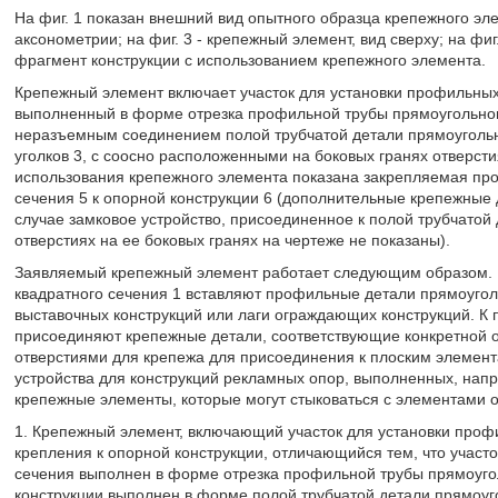
На фиг. 1 показан внешний вид опытного образца крепежного эл
аксонометрии; на фиг. 3 - крепежный элемент, вид сверху; на фиг.
фрагмент конструкции с использованием крепежного элемента.
Крепежный элемент включает участок для установки профильных
выполненный в форме отрезка профильной трубы прямоугольного
неразъемным соединением полой трубчатой детали прямоугольно
уголков 3, с соосно расположенными на боковых гранях отверстия
использования крепежного элемента показана закрепляемая про
сечения 5 к опорной конструкции 6 (дополнительные крепежные 
случае замковое устройство, присоединенное к полой трубчатой 
отверстиях на ее боковых гранях на чертеже не показаны).
Заявляемый крепежный элемент работает следующим образом. В
квадратного сечения 1 вставляют профильные детали прямоуголь
выставочных конструкций или лаги ограждающих конструкций. К 
присоединяют крепежные детали, соответствующие конкретной оп
отверстиями для крепежа для присоединения к плоским элемен
устройства для конструкций рекламных опор, выполненных, нап
крепежные элементы, которые могут стыковаться с элементами о
1. Крепежный элемент, включающий участок для установки проф
крепления к опорной конструкции, отличающийся тем, что участ
сечения выполнен в форме отрезка профильной трубы прямоугол
конструкции выполнен в форме полой трубчатой детали прямоуг